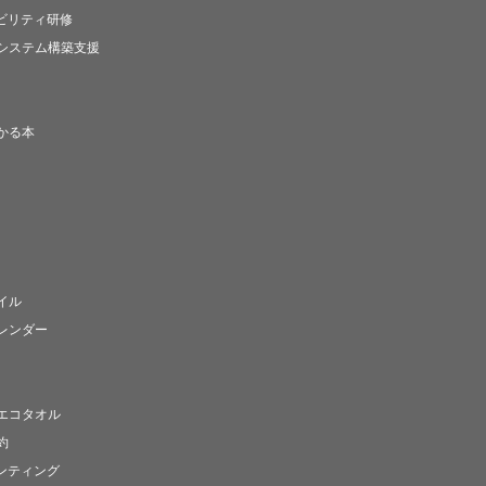
ナビリティ研修
システム構築支援
かる本
イル
レンダー
エコタオル
約
ンティング