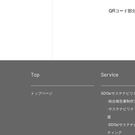
QRコード部
Top
Service
トップページ
SDGs/サステナビ
-統合報告書制作
-サステナビリテ
援
-SDGs/サステ
ティング