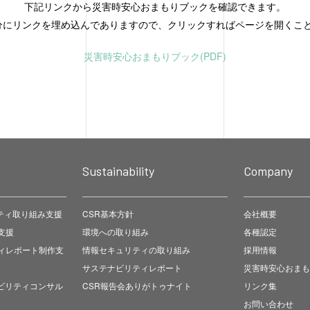
下記リンクから災害時安心おまもりブックを確認できます。
分にリンクを埋め込んでありますので、クリックすればページを開くこ
災害時安心おまもりブック(PDF)
Sustainability
Company
リティ取り組み支援
CSR基本方針
会社概要
支援
環境への取り組み
各種認定
ィレポート制作支
情報セキュリティの取り組み
採用情報
サステナビリティレポート
災害時安心おまも
ナビリティコンサル
CSR報告会ありがトゥナイト
リンク集
お問い合わせ