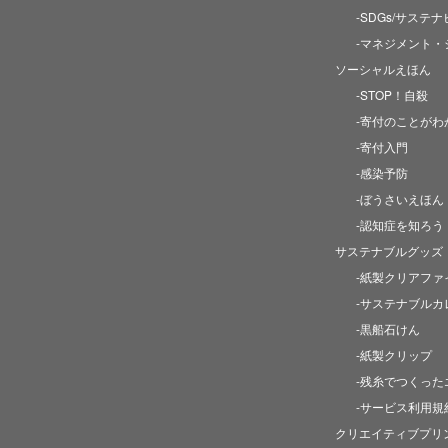
-SDGs/サステ
-マネジメント・
ソーシャルえほん
-STOP！自殺
-寄付のことがわ
-寄付入門
-感染予防
-ぼうさいえほん
-認知症を知ろう
サステナブルグッズ
-紙製クリアファ
-サステナブルカ
-黒船石けん
-紙製クリップ
-残糸でつくった
-サービス利用規
クリエイティブプリ