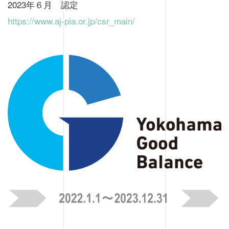
2023年６月 認定
https://www.aj-pia.or.jp/csr_main/