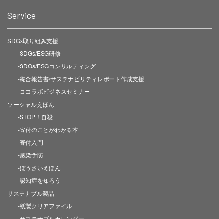
Service
SDGs取り組み支援
-SDGs/ESG研修
-SDGs/ESGコンサルティング
-統合報告書/サステナビリティレポート作成支援
-ココラボビジネスセミナー
ソーシャルえほん
-STOP！自殺
-寄付のことがわかる本
-寄付入門
-感染予防
-ぼうさいえほん
-認知症を知ろう
サステナブル製品
-紙製クリアファイル
-サステナブルカレンダー