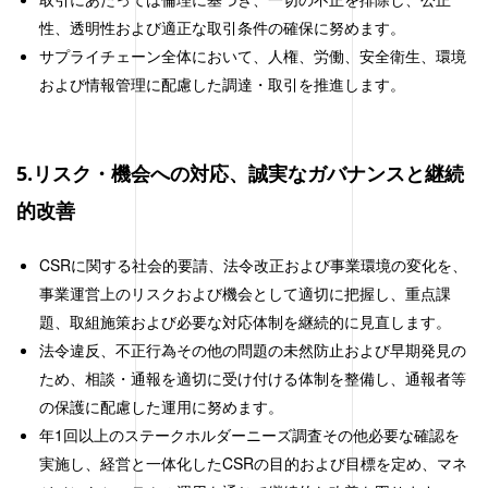
性、透明性および適正な取引条件の確保に努めます。
サプライチェーン全体において、人権、労働、安全衛生、環境
および情報管理に配慮した調達・取引を推進します。
5.リスク・機会への対応、誠実なガバナンスと継続
的改善
CSRに関する社会的要請、法令改正および事業環境の変化を、
事業運営上のリスクおよび機会として適切に把握し、重点課
題、取組施策および必要な対応体制を継続的に見直します。
法令違反、不正行為その他の問題の未然防止および早期発見の
ため、相談・通報を適切に受け付ける体制を整備し、通報者等
の保護に配慮した運用に努めます。
年
1
回以上のステークホルダーニーズ調査その他必要な確認を
実施し、経営と一体化した
CSR
の目的および目標を定め、マネ