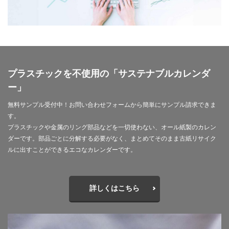
サイバーレジリエンス
サイバーレジリエンスのためのコミュニケーション
サイバー攻撃
サイボウズ
サステナビリティ
サステナビリティ セミナー
サステナビリティオンラインセミナー
プラスチックを不使用の「サステナブルカレンダ
ー」
サステナビリティレポート
サステナビリティレポートセミナー
無料サンプル受付中！お問い合わせフォームから簡単にサンプル請求できま
す。
サステナビリティレポート作成
プラスチックや金属のリング部品などを一切使わない、オール紙製のカレン
サステナビリティレポート作成セミナー
ダーです。部品ごとに分解する必要がなく、まとめてそのまま古紙リサイク
サステナビリティ関連情報開示
サステナブル
ルに出すことができるエコなカレンダーです。
サステナブルカレンダー
サステナブルコットン
サステナブル素材
サスレポ
サスレポセミナー
詳しくはこちら
サスレポ作成セミナー
サプライチェーン
サプライチェーン強化セキュリティ評価制度
サプライチェーン強化に向けたセキュリティ対策評価制度