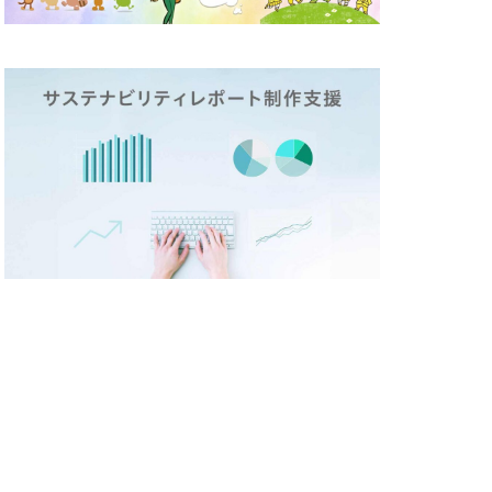
テックステージ
26
ージ
ド
ポリバケツ
づくり
ラ折り
ミカド
メディア
イン
メモ帳
しいものづくり
策
ランチ
リビング横浜
レジリエンス