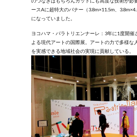
のつなぎはもちろんカットにも高度な技術が必
SDGs 入門 セ
ースAに超特大のバナー（3.8m×11.5m、3.
になっていました。
SDGｓオンライン
SDGsセミナーオ
ヨコハマ・パラトリエンナーレ：3年に1度開催さ
SDGsの取り組み
よる現代アートの国際展。アートの力で多様な
SDGs基礎
S
を実感できる地域社会の実現に貢献している。
SFプロトタイプ
SLOW LABEL
SSL/TLSサーバ
TCFD
tvk
Windows10サポ
YOKOHAMA RePL
アダプテッドスポ
アメリカ
あ
アンケート