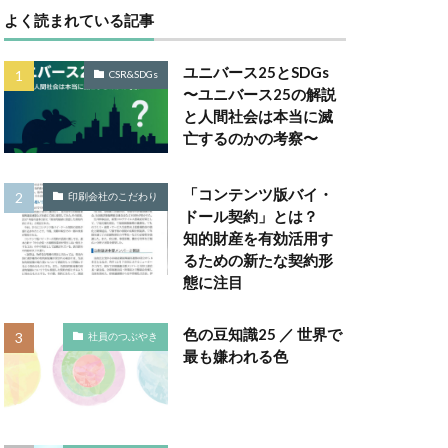
よく読まれている記事
Gsセミナー
ユニバース25とSDGs
CSR&SDGs
は
〜ユニバース25の解説
と人間社会は本当に滅
取り組み
亡するのかの考察〜
ー
 GELATO
「コンテンツ版バイ・
印刷会社のこだわり
ドール契約」とは？
知的財産を有効活用す
TALKの原則
るための新たな契約形
Windows Office
態に注目
A RePLASTIC
色の豆知識25 ／ 世界で
社員のつぶやき
最も嫌われる色
アフリカ
ネジメント
い防災行動訓練