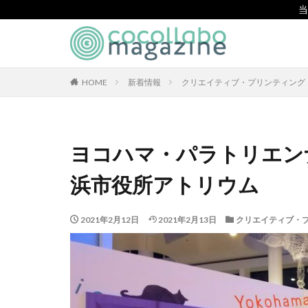
当
CSR
SDGs
環境
カテゴリー
HOME
新着情報
クリエイティブ・プリンティング
タグ
ヨコハマ・パラトリエンナ
「とことこふわり
浜市役所アトリウム
「白楽・六角橋の
#大口台小学校
2021年2月12日
2021年2月13日
クリエイティブ・
119通報の適正利
7世紀
923
BEYOND
BL
CA/Bフォーラム
CO2ゼロ印刷