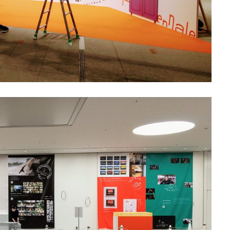
メージカラー
イヤホン
イライラ
インキ
インキローラー
ターン
インターンシップ
インターンシップの推進に当たっての基本的考
インドネシア
インナージャーニー
ヴィクトリア朝
ウィルス
ウエディングボード
うちき
エコ
エシカル
エチュベ
エンパワーメントかながわ
エンパワメントかながわ
オーガニック
トン
オーバーワーク
オウンドメディア
おおぐち工房
おひさ
オリーブグリーン
オリジナルノート
オリンピック
オレンジパ
クト
オレンジプロジェクト2050
オンライン
オンラインセミナー
お年寄り
お年寄りに優しいまちづくり
お弁当
お構いなしの
祝い
お蕎麦
カードフォルダ
カーボンニュートラル
かき氷
かながわ再エネ電力利用事業者
かめのぞき色
ガモット
カラーコー
カラーサンプル
カラフル
カレッジ
カレンダー
ギター
キャリア教育
キャリデザイン
キントーン
グソクムズ
マ
クラウドファンディング
クラフトマルシェ
グリーンプリンティ
クリエイティブの未来
クリエイティブプリンティング
ゲーテ