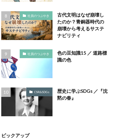
ラボ
ゴミ箱
古代文明はなぜ崩壊し
社員のつぶやき
コノミー
たのか？青銅器時代の
崩壊から考えるサステ
ナビリティ
ナビリティ
ポート
色の豆知識15 ／ 道路標
社員のつぶやき
ポート作成セミナー
識の色
コットン
チェーン
評価制度
歴史に学ぶSDGs ／『沈
CSR&SDGs
黙の春』
サンフランシスコ
しましま画
スタイリッシュ
スミ１色
ピックアップ