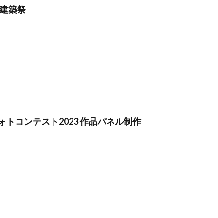
イン
フォトコンテスト
フォント
ぷかぷか
プラスチックごみ
わ建築祭
フランスの伝統色
ブランディング
ブランドイメージ
プリン
フレイル予防
ブレゼ
プレミアム企業
ペーパーサミットジャパン20
・ピンク
ヘルシーな関係
ペルソナ
ポートフォリオ
ホームペ
ボウリング大会
ポスター
ホッキョクグマ
ホテルニューグラン
ペイ遺跡
マームニール
マイクロプラスチック
まちゼミ
まち
マネジメントシステム
マリー・アントワネット
マルウェア
ミウ
ミニマル
みわまさよ
みんな電力
メール
メセナ活動
トコンテスト2023 作品パネル制作
ーサル・デザイン
メディアクリエーション
メディアユニバーサルデザ
モスグリーン
モノトーン
ものを大切に
モビリティ
やさ
イン
よこはま
ヨコハマSDGs文化祭
よこはまグッド・バランス賞
ランス賞
よこはま共創コンソーシアム
よこはま日本語学習センター
ンベルク
ラジオ
ラテン語
ランサムウェア
ランサムウェア対
リスクアセスメント
リスク回避
リトルプラネット
リニューアル
ルイ16世
レイアウト
レイチェル・カーソン
レインボーカラー