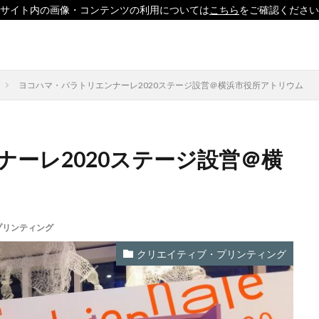
サイト内の画像・コンテンツの利用については
こちら
をご確認ください
印刷
ソーシャルえほん
紙製クリアファイル
ヨコハマ・パラトリエンナーレ2020ステージ設営＠横浜市役所アトリウム
ーレ2020ステージ設営＠横
」
「ヘルシーな関係」を親子で学べる絵本を作って、暴力のない未来へ！
どこコレ？展」
#CAP #母校にCAPを送ろうキャンペーン #エンパワメントか
□□□
♯7119
10代
110番
119番
119通報のかけ方
プリンティング
用
14世紀
14世紀フランス
18世紀
19世紀
2025
形新幹線
Adobe教育
AI
ASSC
BankART KAIKO
BankART 
クリエイティブ・プリンティング
UE BIRD COLLECTION
BUKATSUDO
CA/Browser Forum（CA/Bフォ
CAP
CDP
Child Assault Prevention
CMYK
CO2
CO2削減
Co2排出量
CO2排出量削減
Co2排出量算定方法