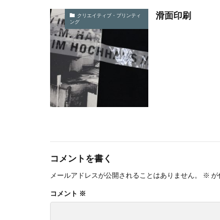
ロゴ
ロココ
滑面印刷
クリエイティブ・プリンティ
ワーク・ライフ・
ング
一般社団法人横浜
世界アルツハイマ
中小企業もランサ
中小企業者に関す
丹野快一
事
二重の虹
交
人的資本経営
企業のSDGs
企業ロゴ
企
コメントを書く
伝えるためのユニ
メールアドレスが公開されることはありません。
※
が
伝わりやすさ
コメント
※
保育無償化
偽セキュリティ警