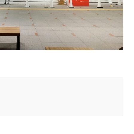
ナンスコード
コーポレートカラー
ゴール12
ゴール14
ココ
センター
ゴシック体
コスト削減
こども相談
こども食堂
つる
コロナ
コンサルティング
ご近所ランチ
サーキュラーエ
ティ対策
サイバーセキュリティ月間
サイバーレジリエンス
ンスのためのコミュニケーション
サイバー攻撃
サイボウズ
サステ
 セミナー
サステナビリティオンラインセミナー
サステナビリティレ
レポートセミナー
サステナビリティレポート作成
サステナビリティレ
関連情報開示
サステナブル
サステナブルカレンダー
サステナブル
サスレポ
サスレポセミナー
サスレポ作成セミナー
サプライ
強化セキュリティ評価制度
サプライチェーン強化に向けたセキュリティ対策
排出
サプライチェーン排出量
サプライチェーン調査
サポート詐欺
処
さみやこし
さわやか
サンケイリビング
サンセリフ
パートナーズ
シート出力
シェーレグリーン
シェイクアウト
クマ
シンプル
シンポジウム
シンボルカラー
スイートピー
トレス緩和
すべての人に健康と福祉を
スポーツ
スマホ教室