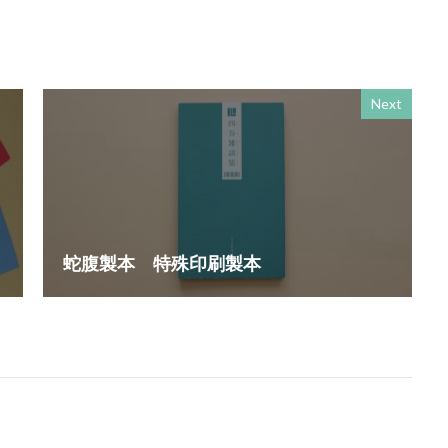
スロー百貨店
セキュリTT兄弟
セキュリティインシデント
セ
ルフケア
ゼロトラストモデル
ソーシャルえほん
ソーシャルサーカ
ダークモード
ターポリン出力
タイポグラフィ
タウンニュース
5号
タウンニュースタウンニュース神奈川区版
タウンニュース神奈川
Next
奈川区版
タスクマネージャー
ただちしゅんた
タツミプランニング
ストリー
チョコレート
ツキノワグマ
ま にほんごコミュニケーション
ツルスイ
データ
データ送信
ザイン系
デジタル出版社連盟
デジタル化
テレワーク
トーク
ドライフラワー
トレンドカラー
ナポレオン
ナマケモノ
ニ
蛇腹製本 特殊印刷製本
ヌーベルキュイジーヌ
ネガティブカラー
ノートをつくろう
バイ・ドール
バイオミミクリー
バイオミメティクス
バケツ
ッキリ
パッケージ
パッケージカラー
パッケージデザイン
パニー
はまっ子未来カンパニープロジェクト
はまふれんど
パリグ
ハレの日
パンフレット印刷
ヒグマ
ビジョン策定
ひまわ
素
フードロス
ファシリテーション
ファッション
フィッシュ