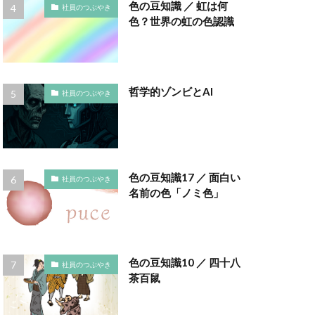
インキ使用量削減
色の豆知識 ／ 虹は何
社員のつぶやき
色？世界の虹の色認識
え方
ウイルス
エトゥフェ
哲学的ゾンビとAI
社員のつぶやき
まひろば
ーク
色
お正月
色の豆知識17 ／ 面白い
社員のつぶやき
かさねの色目
名前の色「ノミ色」
ディネーション
クチロロ
色の豆知識10 ／ 四十八
社員のつぶやき
ング
茶百鼠
コースター