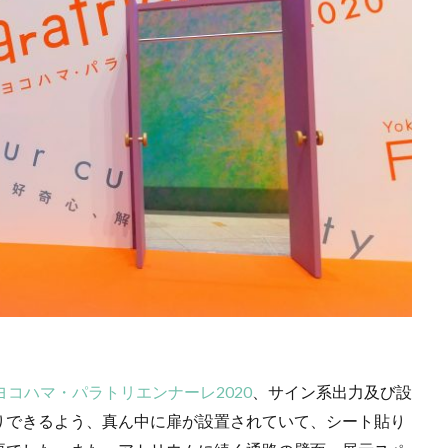
ocollaboソーシャルえほん
COCOしのはら
COVID-19
Creative
CSRの取り組み
CSR取り組み事例
CSR取組み
CSR報告会
R活動報告誌
DIC
DIG IT.
DTP
DTPオペレーター
DX
adis
EMO’s Kitchen
Emotet
ESD
ESG
ESG投資
FNNプライムオンライン
ghg
Giving December
GP
GUG
スフロント店
ICDP
IDEC
IIRC
Illustrator
Indesign
I
INSATU酒場
IoT製品に対するセキュリティラベリング制度
IPA
ミナー
ITI
J-SHIS
J-SHIS 地震ハザードステーション
JAGAT
A神奈川
JIPDEC
JO
JO Podcast
jojibee
JR
Kintone
ー
Kintone 無料 セミナー
KUSC
LINEの使い方
LTH〜うまくいかないときに開く本〜
MOBI BASE
MOMUNIR
MUD
NEWoMan ART Window
NISC
NPO
NPO法人
ntone 無料
ANTONE
PANTONE 448C
Paratriennale
PeRRY
PHP
P
ヨコハマ・パラトリエンナーレ2020
、サイン系出力及び設
ム
PHP研究所
PISM
PrintNext
puce
READYFOR
りできるよう、真ん中に扉が設置されていて、シート貼り
e2
Scope3
SCS評価制度
SDGs
SDGｓ
SDGs 入門