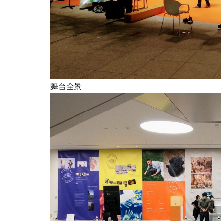
イベント
イ
インク
イン
インターン生
ヴィンテージ
エリザベス女王
オーガニックコッ
舞台全景
オフセット印刷
オレンジプロジェ
オンライン展示会
お盆休み
お
カテゴリ1
カラーコットン
キャリアフェスタ
クッキリ
ク
クリエイティブ