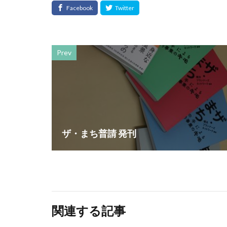
スローレーベル
セミナー
セ
ソメイヨシノ
タウンニュース70
Prev
タウンニュース神
たばこ
タペ
つながる よこは
デザイン
デ
トイレの遺跡
ザ・まち普請 発刊
ニュアンスカラー
ノロウイルス
はだ一郎
ハ
はまっこ未来カン
パリスグリーン
関連する記事
ビヨンド
ヒ