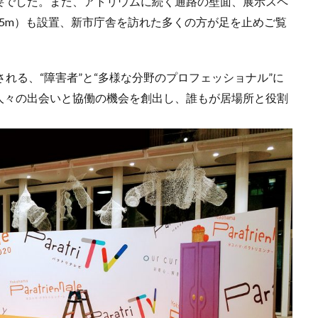
要でした。また、アトリウムに続く通路の壁面、展示スペ
ミナー
SDGs 入門 セミナー 無料
SDGs3.4
SDGsウォッシュ
8m×4.5m）も設置、新市庁舎を訪れた多くの方が足を止めご覧
セミナー
SDGsコンサルティング
SDGsセミナー
SDGsセミナーSD
ンライン無料
SDGsセミナー無料
SDGsでつながるヨコハマ
SDGsと
れる、“障害者”と“多様な分野のプロフェッショナル”に
SDGsの概要
SDGsビジネスモデル
SDGs入門
SDGs具体的な
人々の出会いと協働の機会を創出し、誰もが居場所と役割
DGs実践
SDGs有料セミナー
SDGｓ無料セミナー
SDGs経営セミナ
SF作家
SGDs戦略
SLOW CIRCUS
SLOW FACTORY
SLOW
SLOW MOVEMENT
SR調達
SSBJ
SSL/TLSサーバー証明書
ー証明書の有効期間
STOP自殺
SUSレポ
TAITRA
TAKUROMAN
UDホテル
UVカット
WFP
Win10
win10サポート終了
ート終了
withコロナ
WLB
Xi
Xiプロジェクト
YOKOHAM
ASTIC フォーラム 2023
ZINE
Z世代
アート
ーツサポートセンター
アドバイスボード
アパレル
アフターコロナ
りがトゥナイト
ありがとうの日
ありがとう運動シール
アンガーマ
アンコンシャス・バイアス
イエロー
イギリス
いじめ
いっせ