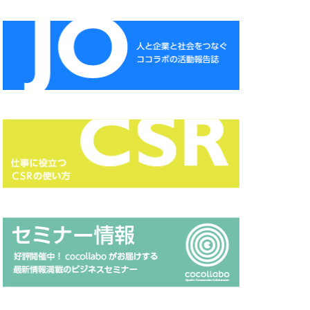
CSR
CSR報告書
DXセミナー
ESG投資セミナー
A
HAMARU
NSATSU
ISSB
Japanese
MUDフェア
 セミナー
page
HP 地域貢献
RGB
Scope