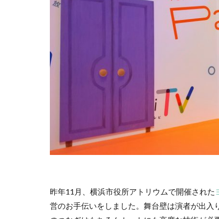
cocollabo
c
CSR 活動報告誌
CSR活動
CS
DX導入
EcoV
EtoR
FNN
HAMARUラクシ
INSATSU大交流会
ISSBオンラインセ
JC-STAR
JI
Kintone セミナ
MENTAL HEA
NEWoMan
page2021
P
昨年11月、横浜市役所アトリウムで開催された
PHP研究フォーラ
営のお手伝いをしました。舞台壁は演者が出入
Scope1
Scop