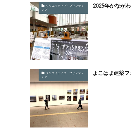
フォイヤーシュタ
2025年かなが
クリエイティブ・プリンティ
ング
プラスチック対策
フルカラー
ベイカー・ミラー
ぼうさいえほん
ポワレ
ポン
マネジメント
ミカドイエロー
よこはま建築フォ
メディア・ユニバ
クリエイティブ・プリンティ
ング
メンタルヘルス
ユニバーサルデザ
よこはまグッドバ
ヨハネス・グーテ
リサイクル
リフォーム