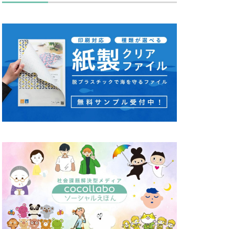
キュリティ月間
ス
タバコ
ディレクション
セッション
カワ
ノミ色
ハズキルーペ
リーン
り
ピュース
マンズ