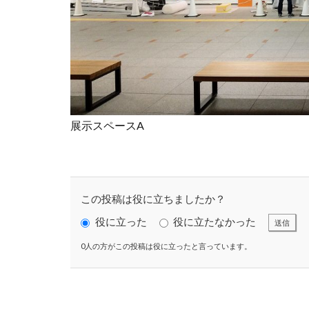
コーポレートガバ
こころの健康相談
ゴルフ
これ
サイバーセキュリ
サイバーレジリエ
サステナビリティ
展示スペースA
サステナビリティ
サステナビリティ
サステナブル素材
サプライチェーン
この投稿は役に立ちましたか？
サプライチェーン
役に立った
役に立たなかった
送信
サポート詐欺 対
0人の方がこの投稿は役に立ったと言っています。
サンワテクニカル
ジャズ
シロ
ストレス
ス