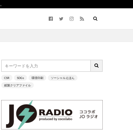
。
CSR
SDGs
環境印刷
ソーシャルえほん
ながわ
紙製クリアファイル
2050
5回継続賞
Life7
BCP
ーラム）
CO2ゼロ
cocllabo