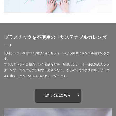
サイバーレジリエンス
サイバーレジリエンスのためのコミュニケーション
サイバー攻撃
サイボウズ
サステナビリティ
サステナビリティ セミナー
サステナビリティオンラインセミナー
プラスチックを不使用の「サステナブルカレンダ
ー」
サステナビリティレポート
サステナビリティレポートセミナー
無料サンプル受付中！お問い合わせフォームから簡単にサンプル請求できま
す。
サステナビリティレポート作成
プラスチックや金属のリング部品などを一切使わない、オール紙製のカレン
サステナビリティレポート作成セミナー
ダーです。部品ごとに分解する必要がなく、まとめてそのまま古紙リサイク
サステナビリティ関連情報開示
サステナブル
ルに出すことができるエコなカレンダーです。
サステナブルカレンダー
サステナブルコットン
サステナブル素材
サスレポ
サスレポセミナー
詳しくはこちら
サスレポ作成セミナー
サプライチェーン
サプライチェーン強化セキュリティ評価制度
サプライチェーン強化に向けたセキュリティ対策評価制度