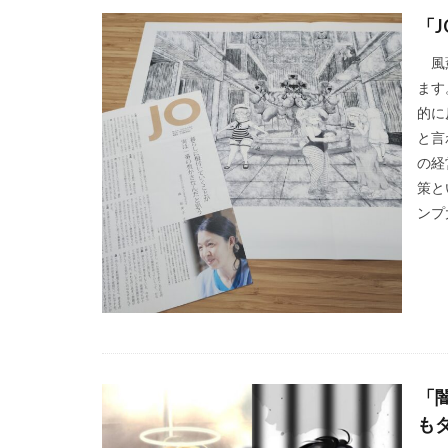
スローレーベル
「
セミナー
セ
風薫
ソメイヨシノ
ます
タウンニュース70
的に
タウンニュース神
と言
たばこ
タペ
の経
つながる よこは
策と
ンプ大
デザイン
デ
トイレの遺跡
ニュアンスカラー
ノロウイルス
はだ一郎
ハ
はまっこ未来カン
「
パリスグリーン
もダ
ビヨンド
ヒ