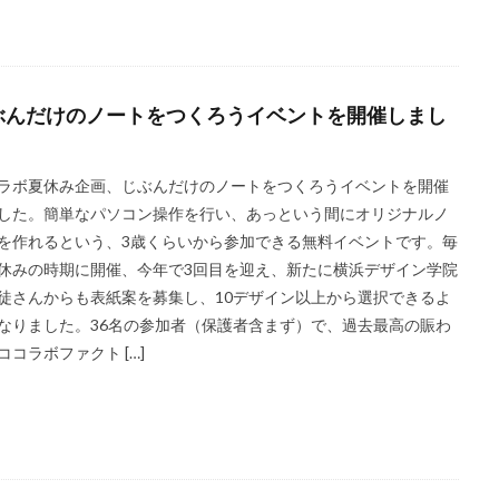
ナンスコード
コーポレートカラー
ゴール12
ゴール14
ココ
センター
ゴシック体
コスト削減
こども相談
こども食堂
つる
コロナ
コンサルティング
ご近所ランチ
サーキュラーエ
ティ対策
サイバーセキュリティ月間
サイバーレジリエンス
ぶんだけのノートをつくろうイベントを開催しまし
ンスのためのコミュニケーション
サイバー攻撃
サイボウズ
サステ
 セミナー
サステナビリティオンラインセミナー
サステナビリティレ
ラボ夏休み企画、じぶんだけのノートをつくろうイベントを開催
レポートセミナー
サステナビリティレポート作成
サステナビリティレ
した。簡単なパソコン操作を行い、あっという間にオリジナルノ
関連情報開示
サステナブル
サステナブルカレンダー
サステナブル
を作れるという、3歳くらいから参加できる無料イベントです。毎
休みの時期に開催、今年で3回目を迎え、新たに横浜デザイン学院
サスレポ
サスレポセミナー
サスレポ作成セミナー
サプライ
徒さんからも表紙案を募集し、10デザイン以上から選択できるよ
強化セキュリティ評価制度
サプライチェーン強化に向けたセキュリティ対策
なりました。36名の参加者（保護者含まず）で、過去最高の賑わ
排出
サプライチェーン排出量
サプライチェーン調査
サポート詐欺
ココラボファクト […]
処
さみやこし
さわやか
サンケイリビング
サンセリフ
パートナーズ
シート出力
シェーレグリーン
シェイクアウト
クマ
シンプル
シンポジウム
シンボルカラー
スイートピー
トレス緩和
すべての人に健康と福祉を
スポーツ
スマホ教室