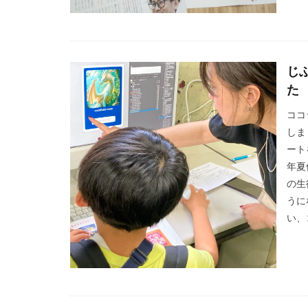
コーポレートガバ
こころの健康相談
ゴルフ
これ
サイバーセキュリ
じ
サイバーレジリエ
た
サステナビリティ
ココ
サステナビリティ
しま
サステナビリティ
ート
年夏
サステナブル素材
の生
サプライチェーン
うに
サプライチェーン
い、
サポート詐欺 対
サンワテクニカル
ジャズ
シロ
ストレス
ス