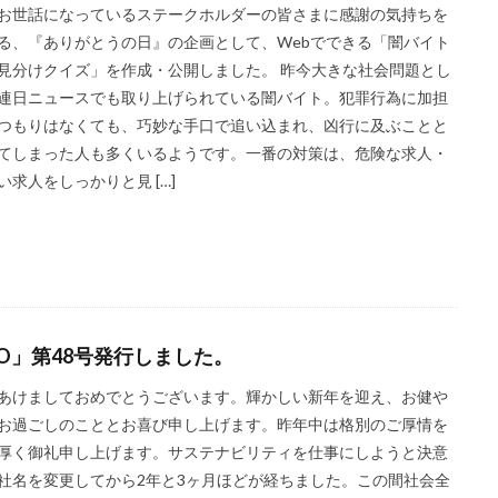
イン
フォトコンテスト
フォント
ぷかぷか
プラスチックごみ
お世話になっているステークホルダーの皆さまに感謝の気持ちを
る、『ありがとうの日』の企画として、Webでできる「闇バイト
フランスの伝統色
ブランディング
ブランドイメージ
プリン
見分けクイズ」を作成・公開しました。 昨今大きな社会問題とし
フレイル予防
ブレゼ
プレミアム企業
ペーパーサミットジャパン20
連日ニュースでも取り上げられている闇バイト。犯罪行為に加担
・ピンク
ヘルシーな関係
ペルソナ
ポートフォリオ
ホームペ
つもりはなくても、巧妙な手口で追い込まれ、凶行に及ぶことと
ボウリング大会
ポスター
ホッキョクグマ
ホテルニューグラン
てしまった人も多くいるようです。一番の対策は、危険な求人・
ペイ遺跡
マームニール
マイクロプラスチック
まちゼミ
まち
い求人をしっかりと見 […]
マネジメントシステム
マリー・アントワネット
マルウェア
ミウ
ミニマル
みわまさよ
みんな電力
メール
メセナ活動
ーサル・デザイン
メディアクリエーション
メディアユニバーサルデザ
モスグリーン
モノトーン
ものを大切に
モビリティ
やさ
イン
よこはま
ヨコハマSDGs文化祭
よこはまグッド・バランス賞
JO」第48号発行しました。
ランス賞
よこはま共創コンソーシアム
よこはま日本語学習センター
あけましておめでとうございます。輝かしい新年を迎え、お健や
ンベルク
ラジオ
ラテン語
ランサムウェア
ランサムウェア対
お過ごしのこととお喜び申し上げます。昨年中は格別のご厚情を
リスクアセスメント
リスク回避
リトルプラネット
リニューアル
厚く御礼申し上げます。サステナビリティを仕事にしようと決意
ルイ16世
レイアウト
レイチェル・カーソン
レインボーカラー
社名を変更してから2年と3ヶ月ほどが経ちました。この間社会全