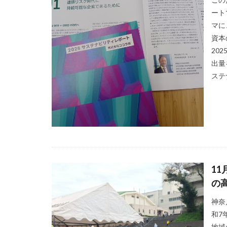
ート
cocollabo
c
マに
CSR 活動報告誌
資本
CSR活動
CS
20
DX導入
EcoV
出量
EtoR
FNN
ステナ
HAMARUラクシ
INSATSU大交流会
ISSBオンラインセ
JC-STAR
JI
Kintone セミナ
MENTAL HEA
1
NEWoMan
の
page2021
P
神奈
PHP研究フォーラ
和7
Scope1
地域
Scop