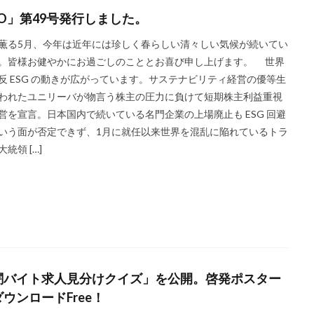
スロー百貨店
セキュリTT兄弟
セキュリティインシデント
セ
JO」第49号発行しました。
ルフケア
ゼロトラストモデル
ソーシャルえほん
ソーシャルサーカ
る5月、今年は近年には珍しく春らしい清々しい気候が続いてい
ダークモード
ターポリン出力
タイポグラフィ
タウンニュース
。皆様お健やかにお過ごしのこととお喜び申し上げます。 世界
5号
タウンニュースタウンニュース神奈川区版
タウンニュース神奈川
反 ESG の動きが広がっています。サステナビリティ経営の優等生
奈川区版
タスクマネージャー
ただちしゅんた
タツミプランニング
われたユニリーバが物言う株主の圧力に負けて短期株主利益重視
ストリー
チョコレート
ツキノワグマ
営を宣言。日本国内で続いている名門企業の上場廃止も ESG 回避
ま にほんごコミュニケーション
ツルスイ
データ
データ送信
いう面が否定できず、1月に就任以来世界を混乱に陥れているトラ
統領 […]
ザイン系
デジタル出版社連盟
デジタル化
テレワーク
トーク
ドライフラワー
トレンドカラー
ナポレオン
ナマケモノ
ニ
ヌーベルキュイジーヌ
ネガティブカラー
ノートをつくろう
バイ・ドール
バイオミミクリー
バイオミメティクス
バケツ
ッキリ
パッケージ
パッケージカラー
パッケージデザイン
パニー
はまっ子未来カンパニープロジェクト
はまふれんど
パリグ
闇バイト求人見分けクイズ」を公開。啓発ポスター
ハレの日
パンフレット印刷
ヒグマ
ビジョン策定
ひまわ
ウンロードFree！
素
フードロス
ファシリテーション
ファッション
フィッシュ