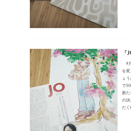
イベント
イ
インク
イン
インターン生
ヴィンテージ
エリザベス女王
オーガニックコッ
「
オフセット印刷
オレンジプロジェ
9月
オンライン展示会
を変
ょう
お盆休み
お
で5
カテゴリ1
新た
カラーコットン
の決
キャリアフェスタ
だく機
クッキリ
ク
クリエイティブ