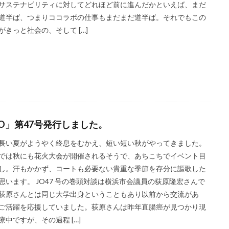
サステナビリティに対してどれほど前に進んだかといえば、まだ
ロゴの色
ロシア
ロジカルシンキング
ロマンス詐欺
ろ
道半ば、つまりココラボの仕事もまだまだ道半ば。それでもこの
バランス
ワークショップ
わーくぴあ
ワックスタブレット
一
がきっと社会の、そして […]
もの・まち・ひとづくり
一般財団法人日本情報経済社会推進協会
三日
ーデー
世界自殺予防デー
中国語
中学生
中小企業
ムウェア被害の対象に
中小企業向け
中小企業庁
る国等の契約の基本方針
中村技術士事務所
中綴じ
丸の内仲通りビ
例
事業価値
事業戦略
事業継続力強化計画
事業継続計画
流会
人や国の不平等をなくそう
人権
人権デューデリジェンス
JO」第47号発行しました。
人類の発展
介護者
仏閣
仮想ボディ
企業
企業IT利活
長い夏がようやく終息をむかえ、短い短い秋がやってきました。
企業の権利
企業の社会的責任
企業の社会的責任とは何か？
企業
では秋にも花火大会が開催されるそうで、あちこちでイベント目
業経営
企業防衛
伊豆
会社
会社経営
会社見学
会
し。汗もかかず、コートも必要ない貴重な季節を存分に謳歌した
バーサルデザインフェア
伝わりやすい
伝わりやすいデザイン
伝わ
思います。 JO47 号の巻頭対談は横浜市会議員の荻原隆宏さんで
伝統工芸
伝統紋様
伝統色
住宅新報
体罰
体調を整え
荻原さんとは同じ大学出身ということもあり以前から交流があ
保護者
修繕
個人情報
健康
偽セキュリティ警告
ご活躍を応援していました。荻原さんは昨年直腸癌が見つかり現
告（サポート詐欺）画面の閉じ方体験サイト
療中ですが、その過程 […]
働き方改革
僧侶
先生