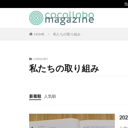
当
CSR
SDGs
環境
カテゴリー
HOME
私たちの取り組み
タグ
CATEGORY
私たちの取り組み
「とことこふわり
「白楽・六角橋の
#大口台小学校
119通報の適正利
新着順
人気順
7世紀
923
BEYOND
BL
2
CA/Bフォーラム
CO2ゼロ印刷
この