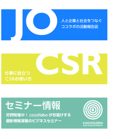
CSR
CSR報告書
DXセミナー
ESG投資セミナー
A
HAMARU
NSATSU
ISSB
Japanese
MUDフェア
 セミナー
page
HP 地域貢献
RGB
Scope