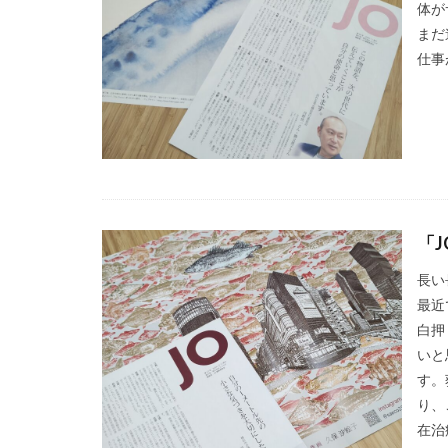
体が
ロゴ
ロココ
まだ
ワーク・ライフ・
仕事
一般社団法人横浜
世界アルツハイマ
中小企業もランサ
中小企業者に関す
丹野快一
事
二重の虹
交
「
人的資本経営
企業のSDGs
長い
最近
企業ロゴ
企
白押
伝えるためのユニ
いと
伝わりやすさ
す。
保育無償化
り、
偽セキュリティ警
在治