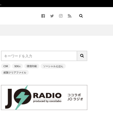
。
CSR
SDGs
環境印刷
ソーシャルえほん
ながわ
紙製クリアファイル
2050
5回継続賞
Life7
BCP
ーラム）
CO2ゼロ
cocllabo