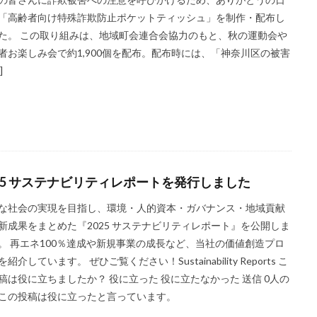
「高齢者向け特殊詐欺防止ポケットティッシュ」を制作・配布し
ミナー
SDGs 入門 セミナー 無料
SDGs3.4
SDGsウォッシュ
た。 この取り組みは、地域町会連合会協力のもと、秋の運動会や
セミナー
SDGsコンサルティング
SDGsセミナー
SDGsセミナーSD
者お楽しみ会で約1,900個を配布。配布時には、「神奈川区の被害
ンライン無料
SDGsセミナー無料
SDGsでつながるヨコハマ
SDGsと
]
SDGsの概要
SDGsビジネスモデル
SDGs入門
SDGs具体的な
DGs実践
SDGs有料セミナー
SDGｓ無料セミナー
SDGs経営セミナ
SF作家
SGDs戦略
SLOW CIRCUS
SLOW FACTORY
SLOW
SLOW MOVEMENT
SR調達
SSBJ
SSL/TLSサーバー証明書
ー証明書の有効期間
STOP自殺
SUSレポ
TAITRA
TAKUROMAN
025 サステナビリティレポートを発行しました
UDホテル
UVカット
WFP
Win10
win10サポート終了
な社会の実現を目指し、環境・人的資本・ガバナンス・地域貢献
ート終了
withコロナ
WLB
Xi
Xiプロジェクト
YOKOHAM
新成果をまとめた『2025 サステナビリティレポート』を公開しま
ASTIC フォーラム 2023
ZINE
Z世代
アート
。 再エネ100％達成や新規事業の成長など、当社の価値創造プロ
ーツサポートセンター
アドバイスボード
アパレル
アフターコロナ
紹介しています。 ぜひご覧ください！Sustainability Reports こ
りがトゥナイト
ありがとうの日
ありがとう運動シール
アンガーマ
稿は役に立ちましたか？ 役に立った 役に立たなかった 送信 0人の
この投稿は役に立ったと言っています。
アンコンシャス・バイアス
イエロー
イギリス
いじめ
いっせ