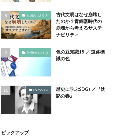
ラボ
ゴミ箱
古代文明はなぜ崩壊し
社員のつぶやき
コノミー
たのか？青銅器時代の
崩壊から考えるサステ
ナビリティ
ナビリティ
ポート
色の豆知識15 ／ 道路標
社員のつぶやき
ポート作成セミナー
識の色
コットン
チェーン
評価制度
歴史に学ぶSDGs ／『沈
CSR&SDGs
黙の春』
サンフランシスコ
しましま画
スタイリッシュ
スミ１色
ピックアップ