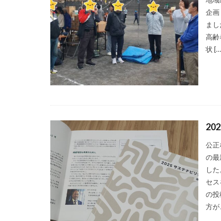
企画
SDGs 入門 セ
まし
SDGｓオンライン
高齢
SDGsセミナーオ
状 […
SDGsの取り組み
SDGs基礎
S
SFプロトタイプ
SLOW LABEL
SSL/TLSサーバ
2
TCFD
tvk
公正
Windows10サポ
の最
YOKOHAMA RePL
した
アダプテッドスポ
セスを
アメリカ
あ
の投
方が
アンケート