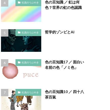
インキ使用量削減
色の豆知識 ／ 虹は何
社員のつぶやき
色？世界の虹の色認識
え方
ウイルス
エトゥフェ
哲学的ゾンビとAI
社員のつぶやき
まひろば
ーク
色
お正月
色の豆知識17 ／ 面白い
社員のつぶやき
かさねの色目
名前の色「ノミ色」
ディネーション
クチロロ
色の豆知識10 ／ 四十八
社員のつぶやき
ング
茶百鼠
コースター