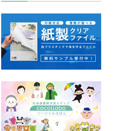
キュリティ月間
ス
タバコ
ディレクション
セッション
カワ
ノミ色
ハズキルーペ
リーン
り
ピュース
マンズ