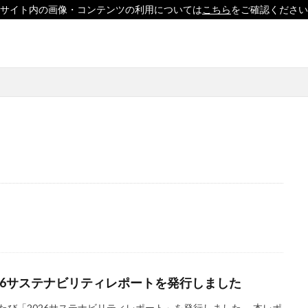
サイト内の画像・コンテンツの利用については
こちら
をご確認ください
印刷
ソーシャルえほん
紙製クリアファイル
」
「ヘルシーな関係」を親子で学べる絵本を作って、暴力のない未来へ！
どこコレ？展」
#CAP #母校にCAPを送ろうキャンペーン #エンパワメントか
□□□
♯7119
10代
110番
119番
119通報のかけ方
用
14世紀
14世紀フランス
18世紀
19世紀
2025
形新幹線
Adobe教育
AI
ASSC
BankART KAIKO
BankART 
UE BIRD COLLECTION
BUKATSUDO
CA/Browser Forum（CA/Bフォ
026サステナビリティレポートを発行しました
CAP
CDP
Child Assault Prevention
CMYK
CO2
CO2削減
Co2排出量
CO2排出量削減
Co2排出量算定方法
たび「2026サステナビリティレポート」を発行しました。 本レポ