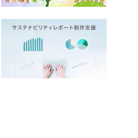
テックステージ
26
ージ
ド
ポリバケツ
づくり
ラ折り
ミカド
メディア
イン
メモ帳
しいものづくり
策
ランチ
リビング横浜
レジリエンス