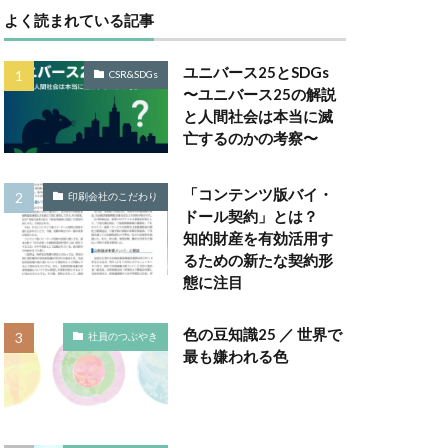
よく読まれている記事
Gsセミナー
ユニバース25とSDGs
CSR&SDGs
は
〜ユニバース25の解説
と人間社会は本当に滅
取り組み
亡するのかの考察〜
ー
 GELATO
「コンテンツ版バイ・
印刷会社のこだわり
ドール契約」とは？
知的財産を有効活用す
TALKの原則
るための新たな契約形
Windows Office
態に注目
A RePLASTIC
色の豆知識25 ／ 世界で
社員のつぶやき
最も嫌われる色
アフリカ
ネジメント
い防災行動訓練