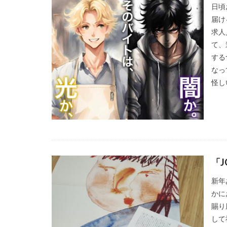
フォイヤーシュタ
日頃
プラスチック対策
届け
求人
フルカラー
て、
ベイカー・ミラー
する
ぼうさいえほん
なっ
ポワレ
ポン
怪し
マネジメント
ミカドイエロー
メディア・ユニバ
メンタルヘルス
ユニバーサルデザ
「
よこはまグッドバ
新年
ヨハネス・グーテ
かに
リサイクル
賜り
リフォーム
して