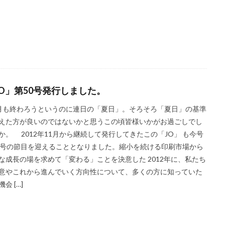
メージカラー
イヤホン
イライラ
インキ
インキローラー
ターン
インターンシップ
インターンシップの推進に当たっての基本的考
インドネシア
インナージャーニー
ヴィクトリア朝
ウィルス
ウエディングボード
うちき
エコ
エシカル
エチュベ
エンパワーメントかながわ
エンパワメントかながわ
オーガニック
トン
オーバーワーク
オウンドメディア
おおぐち工房
おひさ
JO」第50号発行しました。
オリーブグリーン
オリジナルノート
オリンピック
オレンジパ
クト
オレンジプロジェクト2050
オンライン
オンラインセミナー
も終わろうというのに連日の「夏日」。そろそろ「夏日」の基準
えた方が良いのではないかと思うこの頃皆様いかがお過ごしでし
お年寄り
お年寄りに優しいまちづくり
お弁当
お構いなしの
か。 2012年11月から継続して発行してきたこの「JO」 も今号
祝い
お蕎麦
カードフォルダ
カーボンニュートラル
かき氷
0号の節目を迎えることとなりました。縮小を続ける印刷市場から
かながわ再エネ電力利用事業者
かめのぞき色
ガモット
カラーコー
な成長の場を求めて「変わる」ことを決意した 2012年に、私たち
カラーサンプル
カラフル
カレッジ
カレンダー
ギター
意やこれから進んでいく方向性について、多くの方に知っていた
キャリア教育
キャリデザイン
キントーン
グソクムズ
会 […]
マ
クラウドファンディング
クラフトマルシェ
グリーンプリンティ
クリエイティブの未来
クリエイティブプリンティング
ゲーテ