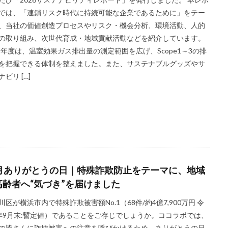
では、「連鎖リスク時代に持続可能な企業であるために」をテー
ocollaboソーシャルえほん
COCOしのはら
COVID-19
Creative
、当社の価値創造プロセスやリスク・機会分析、環境活動、人的
CSRの取り組み
CSR取り組み事例
CSR取組み
CSR報告会
の取り組み、次世代育成・地域貢献活動などを紹介しています。
R活動報告誌
DIC
DIG IT.
DTP
DTPオペレーター
DX
25年度は、温室効果ガス排出量の測定範囲を広げ、Scope1～3の排
adis
EMO’s Kitchen
Emotet
ESD
ESG
ESG投資
を把握できる体制を整えました。また、サステナブルグッズやサ
FNNプライムオンライン
ghg
Giving December
GP
GUG
ビリ […]
スフロント店
ICDP
IDEC
IIRC
Illustrator
Indesign
I
INSATU酒場
IoT製品に対するセキュリティラベリング制度
IPA
ミナー
ITI
J-SHIS
J-SHIS 地震ハザードステーション
JAGAT
A神奈川
JIPDEC
JO
JO Podcast
jojibee
JR
Kintone
ー
Kintone 無料 セミナー
KUSC
LINEの使い方
LTH〜うまくいかないときに開く本〜
MOBI BASE
MOMUNIR
MUD
1月ありがとうの日｜特殊詐欺防止をテーマに、地域
NEWoMan ART Window
NISC
NPO
NPO法人
ntone 無料
高齢者へ“気づき”を届けました
ANTONE
PANTONE 448C
Paratriennale
PeRRY
PHP
P
川区が横浜市内で特殊詐欺被害額No.1（68件/約4億7,900万円 令
ム
PHP研究所
PISM
PrintNext
puce
READYFOR
年9月末:暫定値）であることをご存じでしょうか。ココラボでは、
の皆さんに詐欺被害への注意を呼びかけるため、ありがとうの日
e2
Scope3
SCS評価制度
SDGs
SDGｓ
SDGs 入門