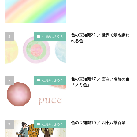
SDGsセミナーオンライン無料
SDGsセミナー無料
肉筆画
肉食獣
脱プラ
脱プラスチック
SDGsでつながるヨコハマ
SDGsとは
脱炭素
脱炭素取組宣 横浜市
脱炭素取組宣言
SDGsの取り組み
SDGsの概要
SDGsビジネスモデル
自律神経
自殺
自殺予防
自殺防止
色
SDGs入門
SDGs具体的な取り組み
SDGs基礎
色カブり
色が転ぶ
色の効果
色の区別
色の豆知識25 ／ 世界で最も嫌わ
社員のつぶやき
SDGs実践
SDGs有料セミナー
SDGｓ無料セミナー
れる色
色の表現
色の豆知識
SDGs経営セミナー
SFプロトタイプ
SF作家
色の豆知識 虹 虹の色 レインボーカラー アフリカ アメリカ イギ
SGDs戦略
SLOW CIRCUS
SLOW FACTORY
リス ロシア インドネシア 台湾 色彩論 ゲーテ エリザベス女王 二
重の虹
SLOW GELATO
SLOW LABEL
SLOW MOVEMENT
色彩
色彩論
色紙
色表現
色補正
SR調達
SSBJ
SSL/TLSサーバー証明書
色の豆知識17 ／ 面白い名前の色
社員のつぶやき
色見本
色覚障がい
花
花の便り
「ノミ色」
SSL/TLSサーバー証明書の有効期間
STOP自殺
花嫁修業
芸術
茶綿
茶色い綿花
SUSレポ
TAITRA
TAKUROMAN
TALKの原則
草木染め
荻原隆宏
華麗なる情報セキュリティ対策
TCFD
tvk
UDホテル
UVカット
WFP
萌黄色
萩焼
著作権
著作権侵害
薬膳
Win10
win10サポート終了
Windows Office
藻類
虐待
虹
虹の色
蚤色
蝋板
Windows10サポート終了
withコロナ
WLB
Xi
色の豆知識10 ／ 四十八茶百鼠
社員のつぶやき
行間
衛生
表現が難しい色
表現のチカラ
Xiプロジェクト
YOKOHAMA RePLASTIC