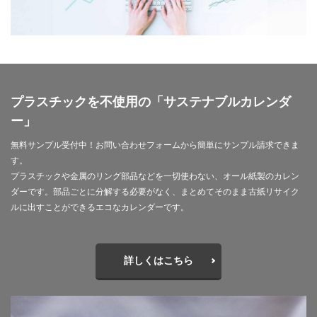
サイバーレジリエンス
サイバーレジリエンスのためのコミュニケーション
サイバー攻撃
サイボウズ
サステナビリティ
サステナビリティ セミナー
サステナビリティオンラインセミナー
プラスチックを不使用の「サステナブルカレンダ
ー」
サステナビリティレポート
サステナビリティレポートセミナー
無料サンプル受付中！お問い合わせフォームから簡単にサンプル請求できま
す。
サステナビリティレポート作成
プラスチックや金属のリング部品などを一切使わない、オール紙製のカレン
サステナビリティレポート作成セミナー
ダーです。部品ごとに分解する必要がなく、まとめてそのまま古紙リサイク
サステナビリティ関連情報開示
サステナブル
ルに出すことができるエコなカレンダーです。
サステナブルカレンダー
サステナブルコットン
サステナブル素材
サスレポ
サスレポセミナー
詳しくはこちら
サスレポ作成セミナー
サプライチェーン
サプライチェーン強化セキュリティ評価制度
サプライチェーン強化に向けたセキュリティ対策評価制度