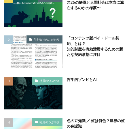
KUSC
LINEの使い方
ス25の解説と人間社会は本当に滅
納会
紙
紙クリアファイル
紙の発展
亡するのかの考察〜
MENTAL HEALTH〜うまくいかないときに開く本〜
紙ファイル
紙リサイクル
紙之新聞
MOBI BASE
MOMUNIR
MUD
MUDフェア
紙巻きタバコ
紙製lクリアファイル
NEWoMan
NEWoMan ART Window
NISC
紙製クリアファイル
NPO
NPO法人
ntone 無料 セミナー
page
「コンテンツ版バイ・ドール契
印刷会社のこだわり
紙製クリアファイル カーボンオフセット
紙製クリップ
約」とは？
page2021
PANTONE
PANTONE 448C
知的財産を有効活用するための新
紙製品
級数
組合報
組版
経典
Paratriennale
PeRRY
PHP
PHP 地域貢献
たな契約形態に注目
経営
経営セミナー
経営マネジメント
PHP研究フォーラム
PHP研究所
PISM
経営戦略
経営方針
経済産業省
PrintNext
puce
READYFOR
RGB
Scope
経産省 情報セキュリティ認証
給食
統合報告
哲学的ゾンビとAI
Scope1
Scope2
Scope3
SCS評価制度
社員のつぶやき
統合報告書
統合報告書作成セミナー
統合思考
SDGs
SDGｓ
SDGs 入門
絵本
綿花栽培
総合学習
総合学習の時間
SDGs 入門 セミナー
SDGs 入門 セミナー 無料
総合的な学習の時間
緑
緑色の生き物
SDGs3.4
SDGsウォッシュ
緑色の花
線路
縄文時代
繊維
SDGｓオンラインセミナー
SDGsコンサルティング
缶コーヒー
缶詰状態
美しい色
美化運動
色の豆知識 ／ 虹は何色？世界の虹
社員のつぶやき
SDGsセミナー
SDGsセミナーSDGsセミナー
の色認識
美観
職場体験
職業体験
職業体験学習