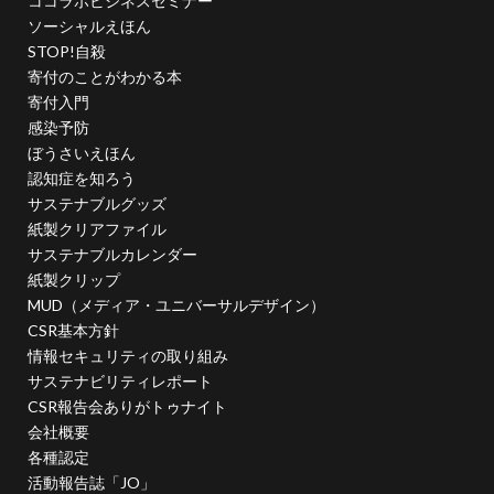
ココラボビジネスセミナー
タイポグラフィ
タウンニュース
ソーシャルえほん
STOP!自殺
タウンニュース705号
寄付のことがわかる本
タウンニュースタウンニュース神奈川区版
寄付入門
タウンニュース神奈川
タウンニュース神奈川区版
感染予防
ぼうさいえほん
タスクマネージャー
ただちしゅんた
認知症を知ろう
タツミプランニング
タバコ
たばこ
サステナブルグッズ
タペストリー
チョコレート
ツキノワグマ
紙製クリアファイル
サステナブルカレンダー
つながる よこはま にほんごコミュニケーション
紙製クリップ
ツルスイ
データ
データ送信
ディレクション
MUD（メディア・ユニバーサルデザイン）
デザイン
デザイン系
デジタル出版社連盟
CSR基本方針
デジタル化
テレワーク
トークセッション
情報セキュリティの取り組み
サステナビリティレポート
トイレの遺跡
ドライフラワー
トレンドカラー
CSR報告会ありがトゥナイト
ナポレオン
ナマケモノ
ニカワ
会社概要
ニュアンスカラー
ヌーベルキュイジーヌ
各種認定
活動報告誌「JO」
ネガティブカラー
ノートをつくろう
ノミ色