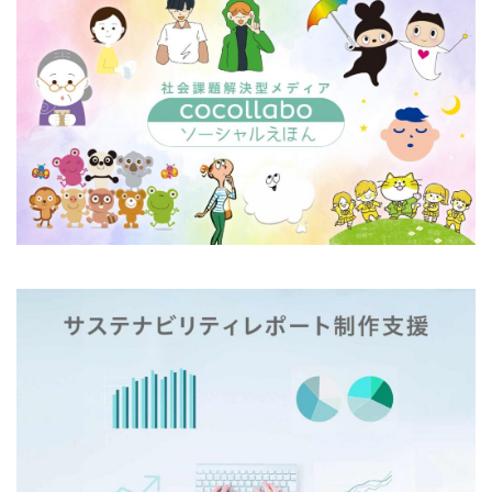
高齢者
髙橋美乃里
鳥
鶴見小学校
ガモット
カラーコーディネーション
鶴見川
麻
黄
黄色
黒いまな板
カラーコットン
カラーサンプル
カラフル
黒パネル
カレッジ
カレンダー
ギター
キャリアフェスタ
キャリア教育
キャリデザイン
検索
キントーン
グソクムズ
クチロロ
クッキリ
クマ
クラウドファンディング
クラフトマルシェ
グリーンプリンティング
クリエイティブ
クリエイティブの未来
クリエイティブプリンティング
ゲーテ
コースター
コーポレートガバナンスコード
コーポレートカラー
ゴール12
ゴール14
ココラボ
こころの健康相談センター
ゴシック体
コスト削減
こども相談
こども食堂
ゴミ箱
ゴルフ
これつる
コロナ
コンサルティング
ご近所ランチ
サーキュラーエコノミー
サイバーセキュリティ対策
サイバーセキュリティ月間