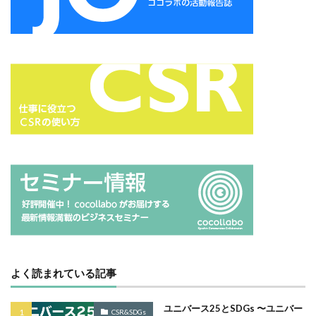
CSR活動報告誌
DIC
DIG IT.
DTP
産業廃棄物
産業戦略デザイン室
用紙の値上げ
DTPオペレーター
DX
DXセミナー
DX導入
留学生
異動
異常気象
異業種交流会
EcoVadis
EMO’s Kitchen
Emotet
ESD
痴漢
白い綿花
白幡幼稚園
白黒反転商品
ESG
ESG投資
ESG投資セミナー
EtoR
益子焼
省エネルギー
省資源
省資源経営
FNN
FNNプライムオンライン
ghg
県印工組
知的財産
知的財産権
知財
Giving December
GP
GUGA
HAMARU
研修
研修会
磁青紙
社会
社会の公器
HAMARUラクシスフロント店
ICDP
IDEC
IIRC
社会人としての基本
社会問題
社会的価値
Illustrator
Indesign
INSATSU
社会的責任
社会課題
社会課題解決
社会貢献
INSATSU大交流会
INSATU酒場
社会貢献活動
社内教育
社名変更
IoT製品に対するセキュリティラベリング制度
IPA
神奈川ナブコ
神奈川ロータリークラブ
神奈川区
ISSB
ISSBオンラインセミナー
ITI
J-SHIS
神奈川区民まつり
神奈川区版区長瓦版
J-SHIS 地震ハザードステーション
JAGAT
Japanese
神奈川消防署
神奈川県
神奈川県印刷工業組合
JC-STAR
JIA神奈川
JIPDEC
JO
神奈川県立産業技術短期大学校
神奈川警察
神社
よく読まれている記事
JO Podcast
jojibee
JR
Kintone
神聖
福利厚生
福祉
科学博物館
Kintone セミナー
Kintone 無料 セミナー
ユニバース25とSDGs 〜ユニバー
笑顔の教室
笛巻
第３波
等高線
紅白
CSR&SDGs