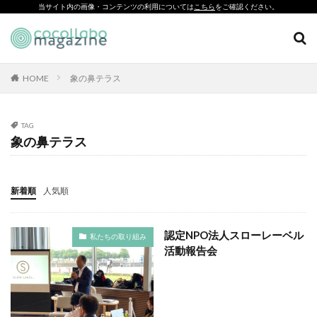
当サイト内の画像・コンテンツの利用については
こちら
をご確認ください。
横浜市教育委員会小中学校企画課
横浜市立小学校
横浜市篠原西小学校
横浜市経済局
CSR
SDGs
環境印刷
ソーシャルえほん
横浜市総務局地域防災課
横浜市長選挙
紙製クリアファイル
横浜清陵高校
横浜清陵高校野球部
横浜近代建築
HOME
象の鼻テラス
機密情報
歌舞伎役者
歌麿
正倉院
武家
カテゴリー
武家政権
歴史的建造物
TAG
母校にCAPを贈ろうプロジェクト
象の鼻テラス
母校にCAPを送ろうキャンペーン
毛色
気候変動
タグ
気候変動質問書
気持ちを落ち着かせる
水ローラー
「とことこふわり」
新着順
人気順
水質汚濁
江戸川区
池江選手
沈黙の春
「ヘルシーな関係」を親子で学べる絵本を作って、暴力のない
未来へ！
河津桜
河津町
法被
泥絵の具
洞窟
認定NPO法人スローレーベル
私たちの取り組み
「白楽・六角橋のどこコレ？展」
活動報告誌
流れる雲よ
流れる雲よ横浜実行委員会
活動報告会
#CAP #母校にCAPを送ろうキャンペーン #エンパワメントかな
浮世絵
浴衣
海
海洋プラスチック
がわ
海軍矯正施設
消毒液
消防団
渚のシンデレラ
#大口台小学校
□□□
♯7119
10代
110番
減法混色
温室効果ガス
湘南国際村センター