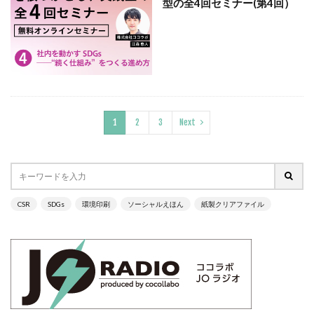
型の全4回セミナー(第4回）
ヴィンテージ
ウエディングボード
うちき
エコ
エシカル
エチュベ
エトゥフェ
エリザベス女王
エンパワーメントかながわ
エンパワメントかながわ
オーガニック
オーガニックコットン
オーバーワーク
オウンドメディア
おおぐち工房
おひさまひろば
1
2
3
Next
オフセット印刷
オリーブグリーン
オリジナルノート
オリンピック
オレンジパーク
オレンジプロジェクト
オレンジプロジェクト2050
オンライン
オンラインセミナー
オンライン展示会
CSR
SDGs
環境印刷
ソーシャルえほん
紙製クリアファイル
お年寄り
お年寄りに優しいまちづくり
お弁当
お構いなしの色
お正月
お盆休み
お祝い
お蕎麦
カードフォルダ
カーボンニュートラル
かき氷
かさねの色目
カテゴリ1
かながわ再エネ電力利用事業者
かめのぞき色