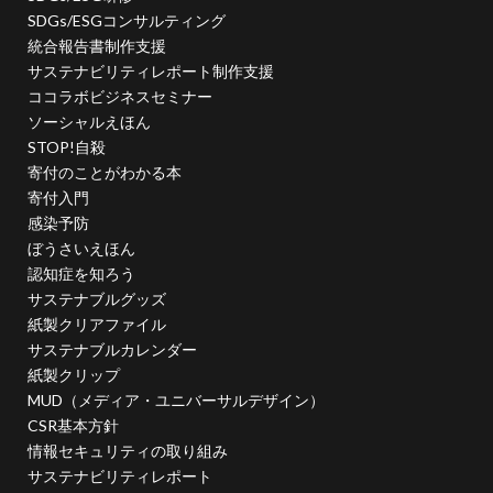
企業の社会的責任とは何か？
企業は社会の公器
SDGs/ESGコンサルティング
企業ロゴ
企業経営
企業防衛
伊豆
会社
統合報告書制作支援
会社経営
会社見学
会社説明会
サステナビリティレポート制作支援
ココラボビジネスセミナー
伝えるためのユニバーサルデザインフェア
伝わりやすい
ソーシャルえほん
伝わりやすいデザイン
伝わりやすく
伝わりやすさ
STOP!自殺
伝統工芸
伝統紋様
伝統色
住宅新報
寄付のことがわかる本
寄付入門
体罰
体調を整える
体調不良
保育無償化
感染予防
保護者
修繕
個人情報
健康
ぼうさいえほん
偽セキュリティ警告
認知症を知ろう
サステナブルグッズ
偽セキュリティ警告（サポート詐欺）画面の閉じ方体験サイト
紙製クリアファイル
働き方改革
僧侶
先生
光拡散技術
サステナブルカレンダー
入社2年目
入稿の仕方
全ての人に健康と福祉を
紙製クリップ
全印工連
全印工連CSRスリースター認定取得
MUD（メディア・ユニバーサルデザイン）
CSR基本方針
全印工連CSR認定制度
全日本印刷工業組合連合会
情報セキュリティの取り組み
全日本盲導犬使用者の会
八重桜
サステナビリティレポート