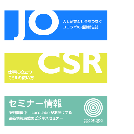
ガモット
カラーコーディネーション
カラーコットン
カラーサンプル
カラフル
カレッジ
カレンダー
ギター
キャリアフェスタ
キャリア教育
キャリデザイン
キントーン
グソクムズ
クチロロ
クッキリ
クマ
クラウドファンディング
クラフトマルシェ
グリーンプリンティング
クリエイティブ
クリエイティブの未来
クリエイティブプリンティング
ゲーテ
コースター
コーポレートガバナンスコード
コーポレートカラー
ゴール12
ゴール14
ココラボ
こころの健康相談センター
ゴシック体
コスト削減
こども相談
こども食堂
ゴミ箱
ゴルフ
これつる
コロナ
コンサルティング
ご近所ランチ
サーキュラーエコノミー
サイバーセキュリティ対策
サイバーセキュリティ月間