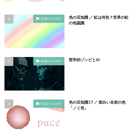
サプライチェーン排出
サプライチェーン排出量
サプライチェーン調査
サポート詐欺
色の豆知識 ／ 虹は何色？世界の虹
社員のつぶやき
の色認識
サポート詐欺 対処
さみやこし
さわやか
サンケイリビング
サンセリフ
サンフランシスコ
サンワテクニカルパートナーズ
シート出力
シェーレグリーン
シェイクアウト
しましま画
ジャズ
シロクマ
シンプル
シンポジウム
哲学的ゾンビとAI
社員のつぶやき
シンボルカラー
スイートピー
スタイリッシュ
ストレス
ストレス緩和
すべての人に健康と福祉を
スポーツ
スマホ教室
スミ１色
スローレーベル
スロー百貨店
セキュリTT兄弟
色の豆知識17 ／ 面白い名前の色
セキュリティインシデント
セキュリティ月間
社員のつぶやき
「ノミ色」
セミナー
セルフケア
ゼロトラストモデル
ソーシャルえほん
ソーシャルサーカス
ソメイヨシノ
ダークモード
ターポリン出力