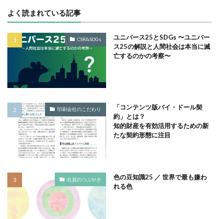
サイバーレジリエンス
よく読まれている記事
サイバーレジリエンスのためのコミュニケーション
ユニバース25とSDGs 〜ユニバー
サイバー攻撃
サイボウズ
サステナビリティ
CSR&SDGs
ス25の解説と人間社会は本当に滅
サステナビリティ セミナー
亡するのかの考察〜
サステナビリティオンラインセミナー
サステナビリティレポート
サステナビリティレポートセミナー
「コンテンツ版バイ・ドール契
印刷会社のこだわり
サステナビリティレポート作成
約」とは？
知的財産を有効活用するための新
サステナビリティレポート作成セミナー
たな契約形態に注目
サステナビリティ関連情報開示
サステナブル
サステナブルカレンダー
サステナブルコットン
サステナブル素材
サスレポ
サスレポセミナー
色の豆知識25 ／ 世界で最も嫌わ
社員のつぶやき
サスレポ作成セミナー
サプライチェーン
れる色
サプライチェーン強化セキュリティ評価制度
サプライチェーン強化に向けたセキュリティ対策評価制度