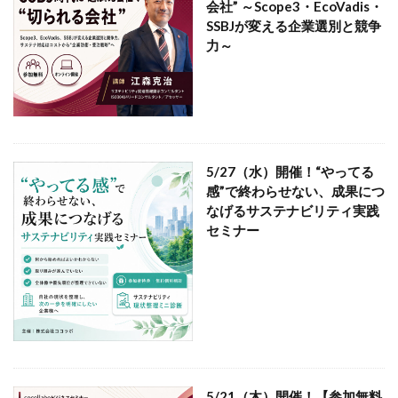
CSR活動報告誌
DIC
DIG IT.
DTP
会社” ～Scope3・EcoVadis・
SSBJが変える企業選別と競争
DTPオペレーター
DX
DXセミナー
DX導入
力～
EcoVadis
EMO’s Kitchen
Emotet
ESD
ESG
ESG投資
ESG投資セミナー
EtoR
FNN
FNNプライムオンライン
ghg
Giving December
GP
GUGA
HAMARU
HAMARUラクシスフロント店
ICDP
IDEC
IIRC
5/27（水）開催！“やってる
感”で終わらせない、成果につ
Illustrator
Indesign
INSATSU
なげるサステナビリティ実践
INSATSU大交流会
INSATU酒場
セミナー
IoT製品に対するセキュリティラベリング制度
IPA
ISSB
ISSBオンラインセミナー
ITI
J-SHIS
J-SHIS 地震ハザードステーション
JAGAT
Japanese
JC-STAR
JIA神奈川
JIPDEC
JO
JO Podcast
jojibee
JR
Kintone
Kintone セミナー
Kintone 無料 セミナー
5/21（木）開催！【参加無料