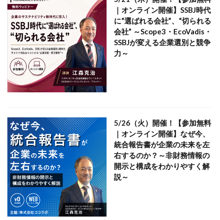
KUSC
LINEの使い方
｜オンライン開催】SSBJ時代
MENTAL HEALTH〜うまくいかないときに開く本〜
に“選ばれる会社”、“切られる
会社” ～Scope3・EcoVadis・
MOBI BASE
MOMUNIR
MUD
MUDフェア
SSBJが変える企業選別と競争
NEWoMan
NEWoMan ART Window
NISC
力～
NPO
NPO法人
ntone 無料 セミナー
page
page2021
PANTONE
PANTONE 448C
Paratriennale
PeRRY
PHP
PHP 地域貢献
PHP研究フォーラム
PHP研究所
PISM
PrintNext
puce
READYFOR
RGB
Scope
5/26（火）開催！【参加無料
｜オンライン開催】なぜ今、
Scope1
Scope2
Scope3
SCS評価制度
統合報告書が企業の未来を左
SDGs
SDGｓ
SDGs 入門
右するのか？～非財務情報の
SDGs 入門 セミナー
SDGs 入門 セミナー 無料
開示と構成をわかりやすく解
説～
SDGs3.4
SDGsウォッシュ
SDGｓオンラインセミナー
SDGsコンサルティング
SDGsセミナー
SDGsセミナーSDGsセミナー