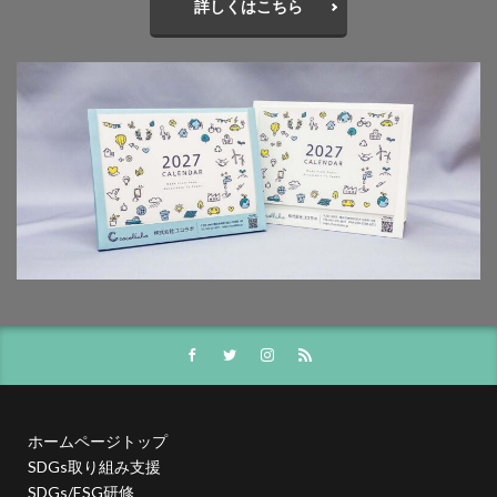
詳しくはこちら
一般功労者
一般社団法人横浜もの・まち・ひとづくり
一般財団法人日本情報経済社会推進協会
三日月堂
三省合意
世界アルツハイマーデー
世界自殺予防デー
中国語
中学生
中小企業
中小企業もランサムウェア被害の対象に
中小企業向け
中小企業庁
中小企業者に関する国等の契約の基本方針
中村技術士事務所
中綴じ
丸の内仲通りビル
丸善
丹野快一
事例
事業価値
事業戦略
事業継続力強化計画
事業継続計画
二酸化炭素
二重の虹
交流会
人や国の不平等をなくそう
人権
人権デューデリジェンス
人的資本
人的資本経営
人類の発展
介護者
仏閣
仮想ボディ
企業
企業IT利活用動向調査2026
ホームページトップ
企業のSDGs
企業の権利
企業の社会的責任
SDGs取り組み支援
SDGs/ESG研修