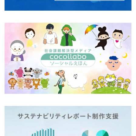
フルカラー
フレイル予防
ブレゼ
プレミアム企業
ペーパーサミットジャパン2026
ベイカー・ミラー・ピンク
ヘルシーな関係
ペルソナ
ポートフォリオ
ホームページ
ぼうさいえほん
ボウリング大会
ポスター
ホッキョクグマ
ホテルニューグランド
ポリバケツ
ポワレ
ポンペイ遺跡
マームニール
マイクロプラスチック
まちゼミ
まちづくり
マネジメント
マネジメントシステム
マリー・アントワネット
マルウェア
ミウラ折り
ミカド
ミカドイエロー
ミニマル
みわまさよ
みんな電力
メール
メセナ活動
メディア
メディア・ユニバーサル・デザイン
メディアクリエーション
メディアユニバーサルデザイン
メモ帳
メンタルヘルス
モスグリーン