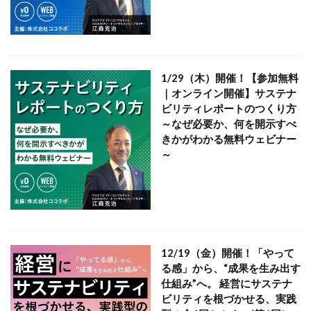
YOKOHAMA RePLASTIC フォーラム 2023
ZINE
Z世代
アート
アダプテッドスポーツサポートセンター
アドバイスボード
アパレル
アフターコロナ
1/29（木）開催！【参加無料
アフリカ
アメリカ
ありがトゥナイト
｜オンライン開催】サステナ
ビリティレポートのつくり方
ありがとうの日
ありがとう運動シール
～なぜ必要か、何を開示すべ
アンガーマネジメント
アンケート
きかがわかる無料ウェビナー
～
アンコンシャス・バイアス
イエロー
イギリス
いじめ
いっせい防災行動訓練
イベント
イメージカラー
イヤホン
イライラ
インキ
インキローラー
インキ使用量削減
インク
インターン
インターンシップ
12/19（金）開催！「やって
インターンシップの推進に当たっての基本的考え方
る感」から、“成果を生み出す
インターン生
インドネシア
インナージャーニー
仕組み”へ。 経営にサステナ
ビリティを根づかせる、実践
ヴィクトリア朝
ウィルス
ウイルス