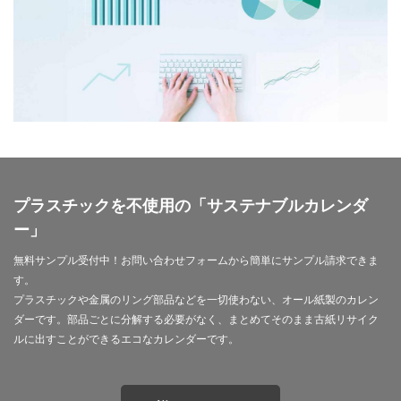
モノトーン
ものを大切に
モビリティ
やさしいものづくり
ユニバーサルデザイン
よこはま
ヨコハマSDGs文化祭
よこはまグッド・バランス賞
よこはまグッドバランス賞
よこはま共創コンソーシアム
よこはま日本語学習センター
ヨハネス・グーテンベルク
ラジオ
ラテン語
ランサムウェア
プラスチックを不使用の「サステナブルカレンダ
ランサムウェア対策
ランチ
リサイクル
ー」
リスクアセスメント
リスク回避
リトルプラネット
無料サンプル受付中！お問い合わせフォームから簡単にサンプル請求できま
リニューアル
リビング横浜
リフォーム
す。
ルイ16世
レイアウト
レイチェル・カーソン
プラスチックや金属のリング部品などを一切使わない、オール紙製のカレン
レインボーカラー
レジリエンス
ロゴ
ロココ
ダーです。部品ごとに分解する必要がなく、まとめてそのまま古紙リサイク
ルに出すことができるエコなカレンダーです。
ロゴの色
ロシア
ロジカルシンキング
ロマンス詐欺
ろ過装置
ワーク・ライフ・バランス
ワークショップ
わーくぴあ
ワックスタブレット