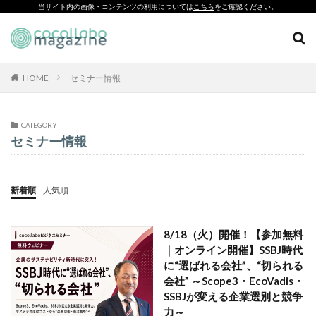
当サイト内の画像・コンテンツの利用については
こちら
をご確認ください。
CSR
SDGs
環境印刷
ソーシャルえほん
紙製クリアファイル
HOME
セミナー情報
カテゴリー
CATEGORY
セミナー情報
タグ
「とことこふわり」
新着順
人気順
「ヘルシーな関係」を親子で学べる絵本を作って、暴力のない
未来へ！
8/18（火）開催！【参加無料
「白楽・六角橋のどこコレ？展」
｜オンライン開催】SSBJ時代
#CAP #母校にCAPを送ろうキャンペーン #エンパワメントかな
に“選ばれる会社”、“切られる
がわ
会社” ～Scope3・EcoVadis・
SSBJが変える企業選別と競争
#大口台小学校
□□□
♯7119
10代
110番
力～