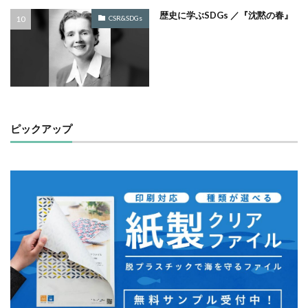
歴史に学ぶSDGs ／『沈黙の春』
ノロウイルス
バイ・ドール
バイオミミクリー
CSR&SDGs
バイオミメティクス
バケツ
ハズキルーペ
はだ一郎
ハッキリ
パッケージ
パッケージカラー
パッケージデザイン
はまっこ未来カンパニー
はまっ子未来カンパニープロジェクト
はまふれんど
ピックアップ
パリグリーン
パリスグリーン
ハレの日
パンフレット印刷
ヒグマ
ビジョン策定
ひまわり
ピュース
ビヨンド
ヒ素
フードロス
ファシリテーション
ファッション
フィッシュマンズ
フォイヤーシュタイン
フォトコンテスト
フォント
ぷかぷか
プラスチックごみ
プラスチック対策
フランスの伝統色
ブランディング
ブランドイメージ
プリンテックステージ