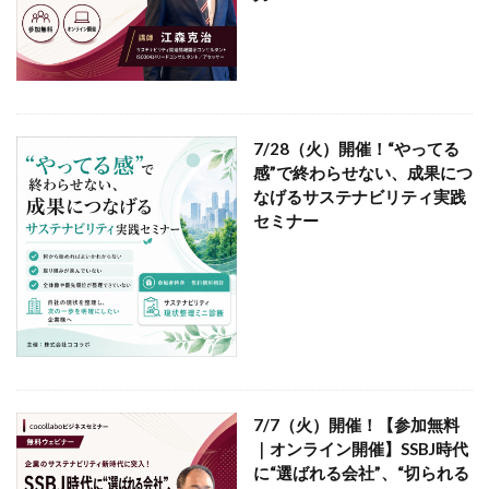
119番
119通報のかけ方
119通報の適正利用
14世紀
14世紀フランス
18世紀
19世紀
2025
2050
5回継続賞
7世紀
923形新幹線
Adobe教育
AI
ASSC
BankART KAIKO
BankART Life7
BCP
7/28（火）開催！“やってる
BEYOND
BLUE BIRD COLLECTION
BUKATSUDO
感”で終わらせない、成果につ
なげるサステナビリティ実践
CA/Browser Forum（CA/Bフォーラム）
セミナー
CA/Bフォーラム
CAP
CDP
Child Assault Prevention
CMYK
CO2
CO2ゼロ
CO2ゼロ印刷
CO2削減
Co2排出量
CO2排出量削減
Co2排出量算定方法
cocllabo
cocollabo
cocollaboソーシャルえほん
COCOしのはら
COVID-19
Creative
CSR
7/7（火）開催！【参加無料
CSR 活動報告誌
CSRの取り組み
CSR取り組み事例
｜オンライン開催】SSBJ時代
CSR取組み
CSR報告会
CSR報告書
CSR活動
に“選ばれる会社”、“切られる