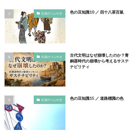
タイポグラフィ
タウンニュース
色の豆知識10 ／ 四十八茶百鼠
社員のつぶやき
タウンニュース705号
タウンニュースタウンニュース神奈川区版
タウンニュース神奈川
タウンニュース神奈川区版
タスクマネージャー
ただちしゅんた
タツミプランニング
タバコ
たばこ
古代文明はなぜ崩壊したのか？青
社員のつぶやき
タペストリー
チョコレート
ツキノワグマ
銅器時代の崩壊から考えるサステ
ナビリティ
つながる よこはま にほんごコミュニケーション
ツルスイ
データ
データ送信
ディレクション
デザイン
デザイン系
デジタル出版社連盟
デジタル化
テレワーク
トークセッション
色の豆知識15 ／ 道路標識の色
社員のつぶやき
トイレの遺跡
ドライフラワー
トレンドカラー
ナポレオン
ナマケモノ
ニカワ
ニュアンスカラー
ヌーベルキュイジーヌ
ネガティブカラー
ノートをつくろう
ノミ色