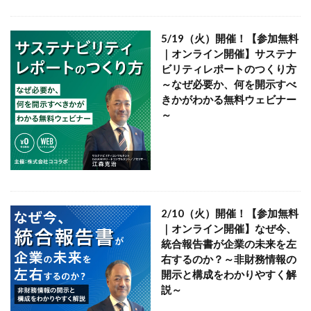
SDGsセミナーオンライン無料
SDGsセミナー無料
SDGsでつながるヨコハマ
SDGsとは
5/19（火）開催！【参加無料
SDGsの取り組み
SDGsの概要
SDGsビジネスモデル
｜オンライン開催】サステナ
ビリティレポートのつくり方
SDGs入門
SDGs具体的な取り組み
SDGs基礎
～なぜ必要か、何を開示すべ
SDGs実践
SDGs有料セミナー
SDGｓ無料セミナー
きかがわかる無料ウェビナー
SDGs経営セミナー
SFプロトタイプ
SF作家
～
SGDs戦略
SLOW CIRCUS
SLOW FACTORY
SLOW GELATO
SLOW LABEL
SLOW MOVEMENT
SR調達
SSBJ
SSL/TLSサーバー証明書
SSL/TLSサーバー証明書の有効期間
STOP自殺
2/10（火）開催！【参加無料
SUSレポ
TAITRA
TAKUROMAN
TALKの原則
｜オンライン開催】なぜ今、
TCFD
tvk
UDホテル
UVカット
WFP
統合報告書が企業の未来を左
Win10
win10サポート終了
Windows Office
右するのか？～非財務情報の
開示と構成をわかりやすく解
Windows10サポート終了
withコロナ
WLB
Xi
説～
Xiプロジェクト
YOKOHAMA RePLASTIC