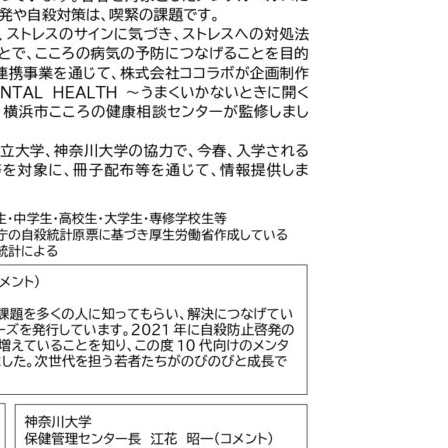
メージカラー
イヤホン
イライラ
インキ
インキローラー
ターン
インターンシップ
インターンシップの推進に当たっての基本的考
インドネシア
インナージャーニー
ヴィクトリア朝
ウィルス
ウエディングボード
うちき
エコ
エシカル
エチュベ
エンパワーメントかながわ
エンパワメントかながわ
オーガニック
トン
オーバーワーク
オウンドメディア
おおぐち工房
おひさ
オリーブグリーン
オリジナルノート
オリンピック
オレンジパ
クト
オレンジプロジェクト2050
オンライン
オンラインセミナー
お年寄り
お年寄りに優しいまちづくり
お弁当
お構いなしの
祝い
お蕎麦
カードフォルダ
カーボンニュートラル
かき氷
かながわ再エネ電力利用事業者
かめのぞき色
ガモット
カラーコー
カラーサンプル
カラフル
カレッジ
カレンダー
ギター
キャリア教育
キャリデザイン
キントーン
グソクムズ
マ
クラウドファンディング
クラフトマルシェ
グリーンプリンティ
クリエイティブの未来
クリエイティブプリンティング
ゲーテ