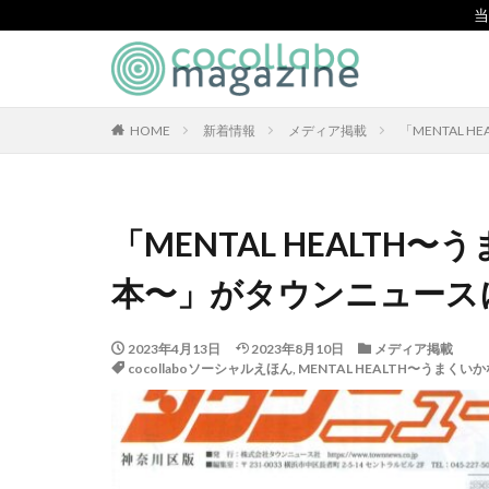
当
CSR
SDGs
環境
カテゴリー
HOME
新着情報
メディア掲載
「MENTAL
タグ
「MENTAL HEALT
「とことこふわり
本〜」がタウンニュース
「白楽・六角橋の
#大口台小学校
2023年4月13日
2023年8月10日
メディア掲載
119通報の適正利
cocollaboソーシャルえほん
,
MENTAL HEALTH〜うまく
7世紀
923
BEYOND
BL
CA/Bフォーラム
CO2ゼロ印刷