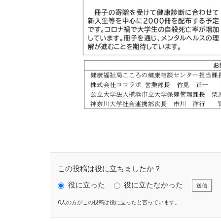
コーポレートガバ
こころの健康相談
ゴルフ
これ
サイバーセキュリ
サイバーレジリエ
サステナビリティ
サステナビリティ
サステナビリティ
サステナブル素材
サプライチェーン
サプライチェーン
サポート詐欺 対
この投稿は役に立ちましたか？
サンワテクニカル
役に立った
役に立たなかった
送信
ジャズ
シロ
0人の方がこの投稿は役に立ったと言っています。
ストレス
ス