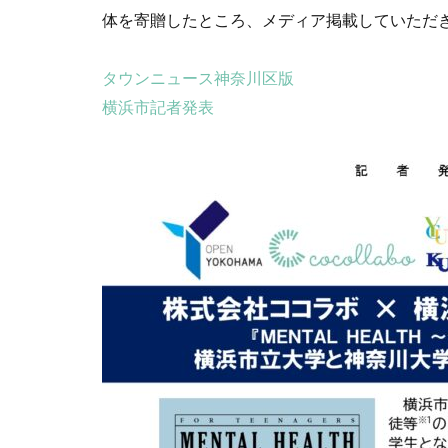
体を寄贈したところ、メディア掲載していただ
SDGs 入門 セ
SDGｓオンライン
タウンニュース神奈川区版
SDGsセミナーオ
横浜市記者発表
SDGsの取り組み
SDGs基礎
S
SFプロトタイプ
SLOW LABEL
SSL/TLSサーバ
TCFD
tvk
Windows10サポ
YOKOHAMA RePL
アダプテッドスポ
アメリカ
あ
アンケート