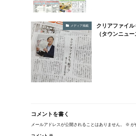
ロゴ
ロココ
ワーク・ライフ・
一般社団法人横浜
クリアファイル
メディア掲載
世界アルツハイマ
（タウンニュース
中小企業もランサ
中小企業者に関す
丹野快一
事
二重の虹
交
人的資本経営
企業のSDGs
企業ロゴ
企
伝えるためのユニ
伝わりやすさ
コメントを書く
保育無償化
メールアドレスが公開されることはありません。
※
が
偽セキュリティ警
コメント
※