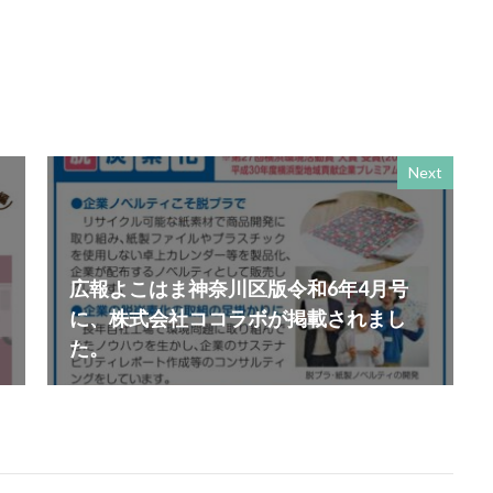
スロー百貨店
セキュリTT兄弟
セキュリティインシデント
セ
ルフケア
ゼロトラストモデル
ソーシャルえほん
ソーシャルサーカ
ダークモード
ターポリン出力
タイポグラフィ
タウンニュース
5号
タウンニュースタウンニュース神奈川区版
タウンニュース神奈川
奈川区版
タスクマネージャー
ただちしゅんた
タツミプランニング
ストリー
チョコレート
ツキノワグマ
Next
ま にほんごコミュニケーション
ツルスイ
データ
データ送信
ザイン系
デジタル出版社連盟
デジタル化
テレワーク
トーク
ドライフラワー
トレンドカラー
ナポレオン
ナマケモノ
ニ
広報よこはま神奈川区版令和6年4月号
ヌーベルキュイジーヌ
ネガティブカラー
ノートをつくろう
に、株式会社ココラボが掲載されまし
バイ・ドール
バイオミミクリー
バイオミメティクス
バケツ
た。
ッキリ
パッケージ
パッケージカラー
パッケージデザイン
パニー
はまっ子未来カンパニープロジェクト
はまふれんど
パリグ
ハレの日
パンフレット印刷
ヒグマ
ビジョン策定
ひまわ
素
フードロス
ファシリテーション
ファッション
フィッシュ