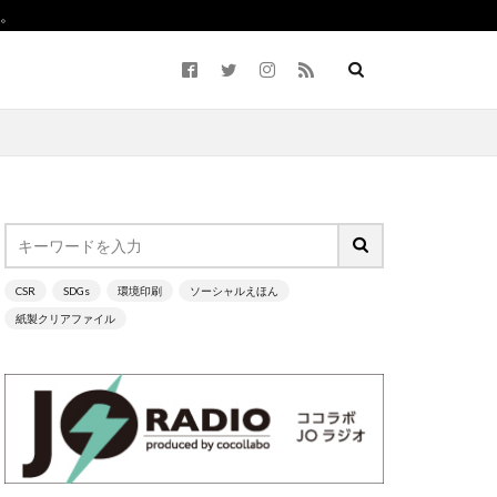
。
CSR
SDGs
環境印刷
ソーシャルえほん
ながわ
紙製クリアファイル
2050
5回継続賞
Life7
BCP
ーラム）
CO2ゼロ
cocllabo