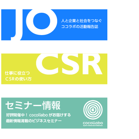
CSR
CSR報告書
DXセミナー
ESG投資セミナー
A
HAMARU
NSATSU
ISSB
Japanese
MUDフェア
 セミナー
page
HP 地域貢献
RGB
Scope