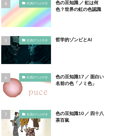
インキ使用量削減
色の豆知識 ／ 虹は何
社員のつぶやき
色？世界の虹の色認識
え方
ウイルス
エトゥフェ
哲学的ゾンビとAI
社員のつぶやき
まひろば
ーク
色
お正月
色の豆知識17 ／ 面白い
社員のつぶやき
かさねの色目
名前の色「ノミ色」
ディネーション
クチロロ
色の豆知識10 ／ 四十八
社員のつぶやき
ング
茶百鼠
コースター