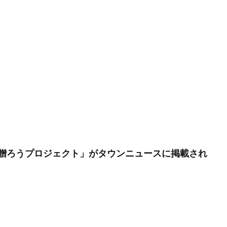
イン
フォトコンテスト
フォント
ぷかぷか
プラスチックごみ
フランスの伝統色
ブランディング
ブランドイメージ
プリン
フレイル予防
ブレゼ
プレミアム企業
ペーパーサミットジャパン20
・ピンク
ヘルシーな関係
ペルソナ
ポートフォリオ
ホームペ
ボウリング大会
ポスター
ホッキョクグマ
ホテルニューグラン
ペイ遺跡
マームニール
マイクロプラスチック
まちゼミ
まち
マネジメントシステム
マリー・アントワネット
マルウェア
ミウ
ミニマル
みわまさよ
みんな電力
メール
メセナ活動
ーサル・デザイン
メディアクリエーション
メディアユニバーサルデザ
モスグリーン
モノトーン
ものを大切に
モビリティ
やさ
を贈ろうプロジェクト」がタウンニュースに掲載され
イン
よこはま
ヨコハマSDGs文化祭
よこはまグッド・バランス賞
ランス賞
よこはま共創コンソーシアム
よこはま日本語学習センター
ンベルク
ラジオ
ラテン語
ランサムウェア
ランサムウェア対
リスクアセスメント
リスク回避
リトルプラネット
リニューアル
ルイ16世
レイアウト
レイチェル・カーソン
レインボーカラー