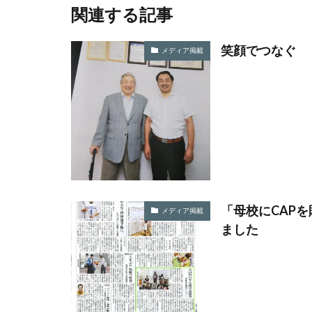
フォイヤーシュタ
関連する記事
プラスチック対策
フルカラー
笑顔でつなぐ
メディア掲載
ベイカー・ミラー
ぼうさいえほん
ポワレ
ポン
マネジメント
ミカドイエロー
メディア・ユニバ
メンタルヘルス
「母校にCAP
メディア掲載
ユニバーサルデザ
ました
よこはまグッドバ
ヨハネス・グーテ
リサイクル
リフォーム