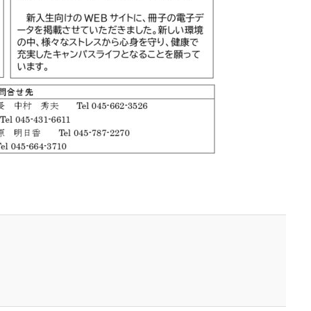
ナンスコード
コーポレートカラー
ゴール12
ゴール14
ココ
センター
ゴシック体
コスト削減
こども相談
こども食堂
つる
コロナ
コンサルティング
ご近所ランチ
サーキュラーエ
ティ対策
サイバーセキュリティ月間
サイバーレジリエンス
ンスのためのコミュニケーション
サイバー攻撃
サイボウズ
サステ
 セミナー
サステナビリティオンラインセミナー
サステナビリティレ
レポートセミナー
サステナビリティレポート作成
サステナビリティレ
関連情報開示
サステナブル
サステナブルカレンダー
サステナブル
サスレポ
サスレポセミナー
サスレポ作成セミナー
サプライ
強化セキュリティ評価制度
サプライチェーン強化に向けたセキュリティ対策
排出
サプライチェーン排出量
サプライチェーン調査
サポート詐欺
処
さみやこし
さわやか
サンケイリビング
サンセリフ
パートナーズ
シート出力
シェーレグリーン
シェイクアウト
クマ
シンプル
シンポジウム
シンボルカラー
スイートピー
トレス緩和
すべての人に健康と福祉を
スポーツ
スマホ教室