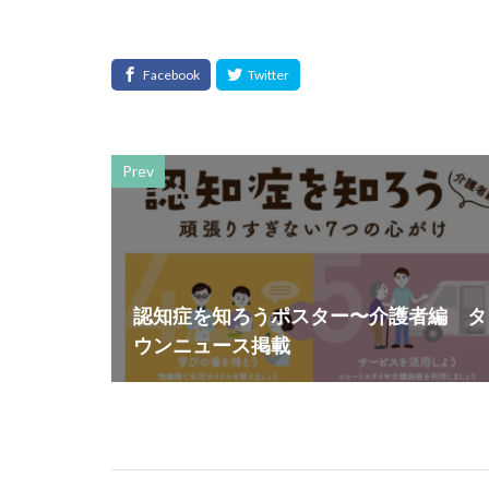
スローレーベル
セミナー
セ
ソメイヨシノ
タウンニュース70
タウンニュース神
たばこ
タペ
Prev
つながる よこは
デザイン
デ
トイレの遺跡
ニュアンスカラー
認知症を知ろうポスター〜介護者編 タ
ノロウイルス
ウンニュース掲載
はだ一郎
ハ
はまっこ未来カン
パリスグリーン
ビヨンド
ヒ