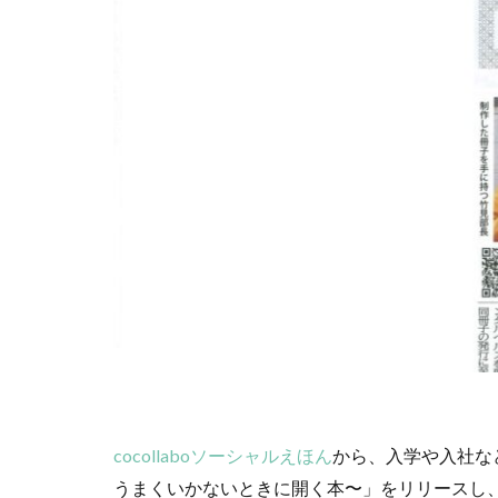
cocollabo
c
CSR 活動報告誌
CSR活動
CS
DX導入
EcoV
EtoR
FNN
HAMARUラクシ
INSATSU大交流会
ISSBオンラインセ
JC-STAR
JI
Kintone セミナ
MENTAL HEA
NEWoMan
page2021
P
cocollaboソーシャルえほん
から、入学や入社など
PHP研究フォーラ
うまくいかないときに開く本〜」をリリースし
Scope1
Scop