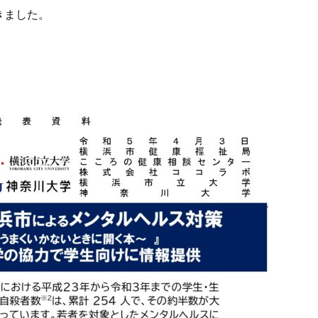
きました。
ミナー
SDGs 入門 セミナー 無料
SDGs3.4
SDGsウォッシュ
セミナー
SDGsコンサルティング
SDGsセミナー
SDGsセミナーSD
ンライン無料
SDGsセミナー無料
SDGsでつながるヨコハマ
SDGsと
SDGsの概要
SDGsビジネスモデル
SDGs入門
SDGs具体的な
DGs実践
SDGs有料セミナー
SDGｓ無料セミナー
SDGs経営セミナ
SF作家
SGDs戦略
SLOW CIRCUS
SLOW FACTORY
SLOW
SLOW MOVEMENT
SR調達
SSBJ
SSL/TLSサーバー証明書
ー証明書の有効期間
STOP自殺
SUSレポ
TAITRA
TAKUROMAN
UDホテル
UVカット
WFP
Win10
win10サポート終了
ート終了
withコロナ
WLB
Xi
Xiプロジェクト
YOKOHAM
ASTIC フォーラム 2023
ZINE
Z世代
アート
ーツサポートセンター
アドバイスボード
アパレル
アフターコロナ
りがトゥナイト
ありがとうの日
ありがとう運動シール
アンガーマ
アンコンシャス・バイアス
イエロー
イギリス
いじめ
いっせ