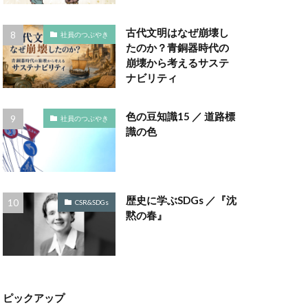
ラボ
ゴミ箱
古代文明はなぜ崩壊し
社員のつぶやき
コノミー
たのか？青銅器時代の
崩壊から考えるサステ
ナビリティ
ナビリティ
ポート
色の豆知識15 ／ 道路標
社員のつぶやき
ポート作成セミナー
識の色
コットン
チェーン
評価制度
歴史に学ぶSDGs ／『沈
CSR&SDGs
黙の春』
サンフランシスコ
しましま画
スタイリッシュ
スミ１色
ピックアップ