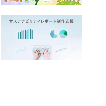
テックステージ
26
ージ
ド
ポリバケツ
づくり
ラ折り
ミカド
メディア
イン
メモ帳
しいものづくり
策
ランチ
リビング横浜
レジリエンス