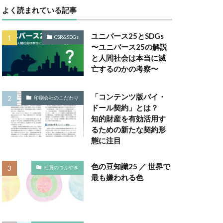
よく読まれている記事
Gsセミナー
ユニバース25とSDGs
CSR&SDGs
は
〜ユニバース25の解説
と人間社会は本当に滅
取り組み
亡するのかの考察〜
ー
 GELATO
「コンテンツ版バイ・
印刷会社のこだわり
ドール契約」とは？
知的財産を有効活用す
TALKの原則
るための新たな契約形
Windows Office
態に注目
A RePLASTIC
色の豆知識25 ／ 世界で
社員のつぶやき
最も嫌われる色
アフリカ
ネジメント
い防災行動訓練