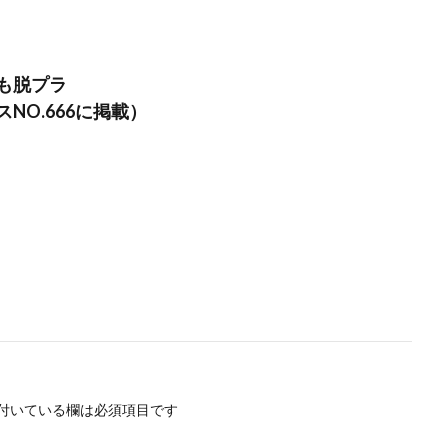
ロゴの色
ロシア
ロジカルシンキング
ロマンス詐欺
ろ
バランス
ワークショップ
わーくぴあ
ワックスタブレット
一
もの・まち・ひとづくり
一般財団法人日本情報経済社会推進協会
三日
も脱プラ
ーデー
世界自殺予防デー
中国語
中学生
中小企業
NO.666に掲載）
ムウェア被害の対象に
中小企業向け
中小企業庁
る国等の契約の基本方針
中村技術士事務所
中綴じ
丸の内仲通りビ
例
事業価値
事業戦略
事業継続力強化計画
事業継続計画
流会
人や国の不平等をなくそう
人権
人権デューデリジェンス
人類の発展
介護者
仏閣
仮想ボディ
企業
企業IT利活
企業の権利
企業の社会的責任
企業の社会的責任とは何か？
企業
業経営
企業防衛
伊豆
会社
会社経営
会社見学
会
バーサルデザインフェア
伝わりやすい
伝わりやすいデザイン
伝わ
伝統工芸
伝統紋様
伝統色
住宅新報
体罰
体調を整え
保護者
修繕
個人情報
健康
偽セキュリティ警告
付いている欄は必須項目です
告（サポート詐欺）画面の閉じ方体験サイト
働き方改革
僧侶
先生