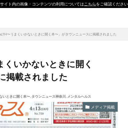
サイト内の画像・コンテンツの利用については
こちら
をご確認ください
印刷
ソーシャルえほん
紙製クリアファイル
 HEALTH〜うまくいかないときに開く本〜」がタウンニュースに掲載されました
H〜うまくいかないときに開く
」
「ヘルシーな関係」を親子で学べる絵本を作って、暴力のない未来へ！
に掲載されました
どこコレ？展」
#CAP #母校にCAPを送ろうキャンペーン #エンパワメントか
□□□
♯7119
10代
110番
119番
119通報のかけ方
用
14世紀
14世紀フランス
18世紀
19世紀
2025
いかないときに開く本〜
,
タウンニュース神奈川
,
メンタルヘルス
形新幹線
Adobe教育
AI
ASSC
BankART KAIKO
BankART 
メディア掲載
UE BIRD COLLECTION
BUKATSUDO
CA/Browser Forum（CA/Bフォ
CAP
CDP
Child Assault Prevention
CMYK
CO2
CO2削減
Co2排出量
CO2排出量削減
Co2排出量算定方法