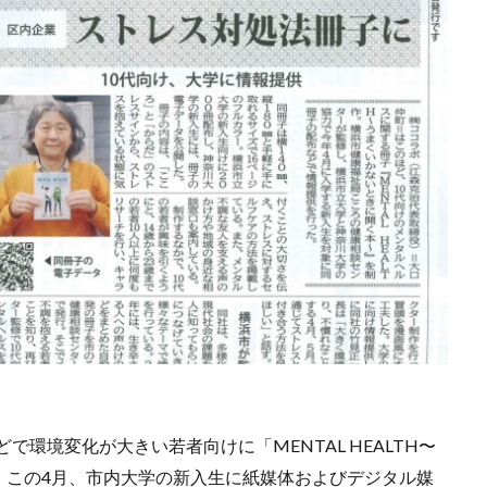
ocollaboソーシャルえほん
COCOしのはら
COVID-19
Creative
CSRの取り組み
CSR取り組み事例
CSR取組み
CSR報告会
R活動報告誌
DIC
DIG IT.
DTP
DTPオペレーター
DX
adis
EMO’s Kitchen
Emotet
ESD
ESG
ESG投資
FNNプライムオンライン
ghg
Giving December
GP
GUG
スフロント店
ICDP
IDEC
IIRC
Illustrator
Indesign
I
INSATU酒場
IoT製品に対するセキュリティラベリング制度
IPA
ミナー
ITI
J-SHIS
J-SHIS 地震ハザードステーション
JAGAT
A神奈川
JIPDEC
JO
JO Podcast
jojibee
JR
Kintone
ー
Kintone 無料 セミナー
KUSC
LINEの使い方
LTH〜うまくいかないときに開く本〜
MOBI BASE
MOMUNIR
MUD
NEWoMan ART Window
NISC
NPO
NPO法人
ntone 無料
ANTONE
PANTONE 448C
Paratriennale
PeRRY
PHP
P
で環境変化が大きい若者向けに「MENTAL HEALTH〜
ム
PHP研究所
PISM
PrintNext
puce
READYFOR
、この4月、市内大学の新入生に紙媒体およびデジタル媒
e2
Scope3
SCS評価制度
SDGs
SDGｓ
SDGs 入門