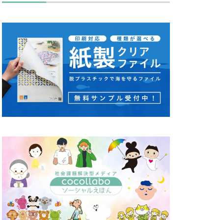
キュリティ月間
ス
タバコ
ディレクション
セッション
カワ
ノミ色
ハズキルーペ
リーン
り
ピュース
マンズ