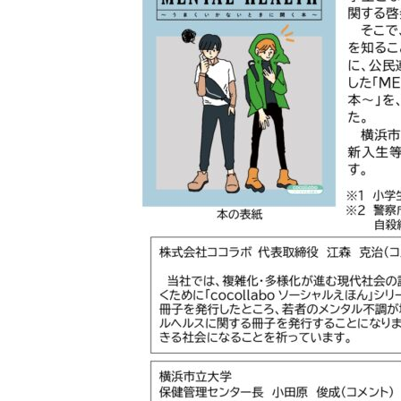
イベント
イ
インク
イン
インターン生
ヴィンテージ
エリザベス女王
オーガニックコッ
オフセット印刷
オレンジプロジェ
オンライン展示会
お盆休み
お
カテゴリ1
カラーコットン
キャリアフェスタ
クッキリ
ク
クリエイティブ