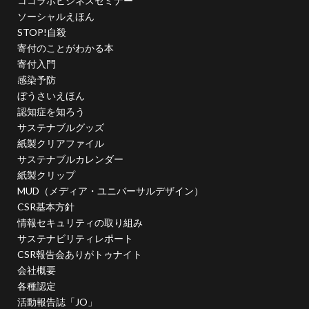
ココラボビジネスセミナー
タイポグラフィ
タウンニュース
ソーシャルえほん
STOP!自殺
タウンニュース705号
寄付のことがわかる本
タウンニュースタウンニュース神奈川区版
寄付入門
タウンニュース神奈川
タウンニュース神奈川区版
感染予防
ぼうさいえほん
タスクマネージャー
ただちしゅんた
認知症を知ろう
タツミプランニング
タバコ
たばこ
サステナブルグッズ
タペストリー
チョコレート
ツキノワグマ
紙製クリアファイル
サステナブルカレンダー
つながる よこはま にほんごコミュニケーション
紙製クリップ
ツルスイ
データ
データ送信
ディレクション
MUD（メディア・ユニバーサルデザイン）
デザイン
デザイン系
デジタル出版社連盟
CSR基本方針
デジタル化
テレワーク
トークセッション
情報セキュリティの取り組み
サステナビリティレポート
トイレの遺跡
ドライフラワー
トレンドカラー
CSR報告会ありがトゥナイト
ナポレオン
ナマケモノ
ニカワ
会社概要
ニュアンスカラー
ヌーベルキュイジーヌ
各種認定
活動報告誌「JO」
ネガティブカラー
ノートをつくろう
ノミ色