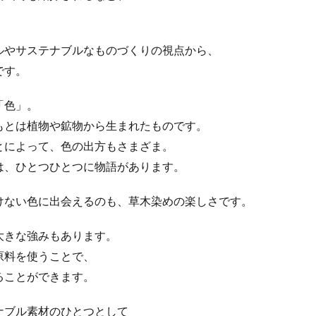
ミナー
SDGs 入門 セミナー 無料
SDGs3.4
SDGsウォッシュ
セミナー
SDGsコンサルティング
SDGsセミナー
SDGsセミナーSD
ルやサステナブルなものづくりの視点から、
ンライン無料
SDGsセミナー無料
SDGsでつながるヨコハマ
SDGsと
です。
SDGsの概要
SDGsビジネスモデル
SDGs入門
SDGs具体的な
「色」。
DGs実践
SDGs有料セミナー
SDGｓ無料セミナー
SDGs経営セミナ
もとは植物や鉱物から生まれたものです。
SF作家
SGDs戦略
SLOW CIRCUS
SLOW FACTORY
SLOW
とによって、色の出方もさまざま。
SLOW MOVEMENT
SR調達
SSBJ
SSL/TLSサーバー証明書
は、ひとつひとつに物語があります。
ー証明書の有効期間
STOP自殺
SUSレポ
TAITRA
TAKUROMAN
UDホテル
UVカット
WFP
Win10
win10サポート終了
けない色に出会えるのも、草木染めの楽しさです。
ート終了
withコロナ
WLB
Xi
Xiプロジェクト
YOKOHAM
ASTIC フォーラム 2023
ZINE
Z世代
アート
大きな強みもあります。
ーツサポートセンター
アドバイスボード
アパレル
アフターコロナ
原料を使うことで、
りがトゥナイト
ありがとうの日
ありがとう運動シール
アンガーマ
ることができます。
アンコンシャス・バイアス
イエロー
イギリス
いじめ
いっせ
ナブル素材のひとつとして