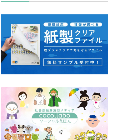
キュリティ月間
ス
タバコ
ディレクション
セッション
カワ
ノミ色
ハズキルーペ
リーン
り
ピュース
マンズ