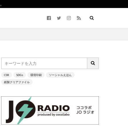
。
CSR
SDGs
環境印刷
ソーシャルえほん
ながわ
紙製クリアファイル
2050
5回継続賞
Life7
BCP
ーラム）
CO2ゼロ
cocllabo