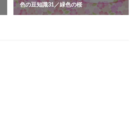
イン
フォトコンテスト
フォント
ぷかぷか
プラスチックごみ
色の豆知識31／緑色の桜
フランスの伝統色
ブランディング
ブランドイメージ
プリン
フレイル予防
ブレゼ
プレミアム企業
ペーパーサミットジャパン20
・ピンク
ヘルシーな関係
ペルソナ
ポートフォリオ
ホームペ
ボウリング大会
ポスター
ホッキョクグマ
ホテルニューグラン
ペイ遺跡
マームニール
マイクロプラスチック
まちゼミ
まち
マネジメントシステム
マリー・アントワネット
マルウェア
ミウ
ミニマル
みわまさよ
みんな電力
メール
メセナ活動
ーサル・デザイン
メディアクリエーション
メディアユニバーサルデザ
モスグリーン
モノトーン
ものを大切に
モビリティ
やさ
イン
よこはま
ヨコハマSDGs文化祭
よこはまグッド・バランス賞
ランス賞
よこはま共創コンソーシアム
よこはま日本語学習センター
ンベルク
ラジオ
ラテン語
ランサムウェア
ランサムウェア対
リスクアセスメント
リスク回避
リトルプラネット
リニューアル
ルイ16世
レイアウト
レイチェル・カーソン
レインボーカラー