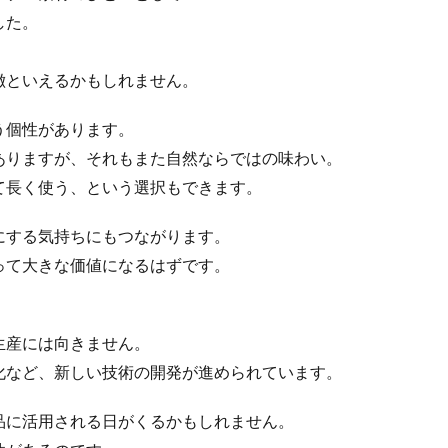
メージカラー
イヤホン
イライラ
インキ
インキローラー
した。
ターン
インターンシップ
インターンシップの推進に当たっての基本的考
インドネシア
インナージャーニー
ヴィクトリア朝
ウィルス
徴といえるかもしれません。
ウエディングボード
うちき
エコ
エシカル
エチュベ
エンパワーメントかながわ
エンパワメントかながわ
オーガニック
う個性があります。
トン
オーバーワーク
オウンドメディア
おおぐち工房
おひさ
ありますが、それもまた自然ならではの味わい。
オリーブグリーン
オリジナルノート
オリンピック
オレンジパ
て長く使う、という選択もできます。
クト
オレンジプロジェクト2050
オンライン
オンラインセミナー
にする気持ちにもつながります。
お年寄り
お年寄りに優しいまちづくり
お弁当
お構いなしの
って大きな価値になるはずです。
祝い
お蕎麦
カードフォルダ
カーボンニュートラル
かき氷
かながわ再エネ電力利用事業者
かめのぞき色
ガモット
カラーコー
」
カラーサンプル
カラフル
カレッジ
カレンダー
ギター
生産には向きません。
キャリア教育
キャリデザイン
キントーン
グソクムズ
化など、新しい技術の開発が進められています。
マ
クラウドファンディング
クラフトマルシェ
グリーンプリンティ
品に活用される日がくるかもしれません。
クリエイティブの未来
クリエイティブプリンティング
ゲーテ