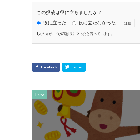
スローレーベル
セミナー
セ
この投稿は役に立ちましたか？
ソメイヨシノ
役に立った
役に立たなかった
送信
タウンニュース70
1人の方がこの投稿は役に立ったと言っています。
タウンニュース神
たばこ
タペ
つながる よこは
デザイン
デ
トイレの遺跡
ニュアンスカラー
Prev
ノロウイルス
はだ一郎
ハ
はまっこ未来カン
パリスグリーン
ビヨンド
ヒ