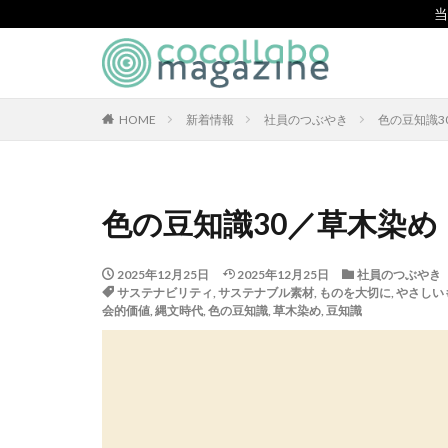
当
CSR
SDGs
環境
カテゴリー
HOME
新着情報
社員のつぶやき
色の豆知識3
タグ
色の豆知識30／草木染め
「とことこふわり
「白楽・六角橋の
2025年12月25日
2025年12月25日
社員のつぶやき
サステナビリティ
,
サステナブル素材
,
ものを大切に
,
やさしい
#大口台小学校
会的価値
,
縄文時代
,
色の豆知識
,
草木染め
,
豆知識
119通報の適正利
7世紀
923
BEYOND
BL
CA/Bフォーラム
CO2ゼロ印刷