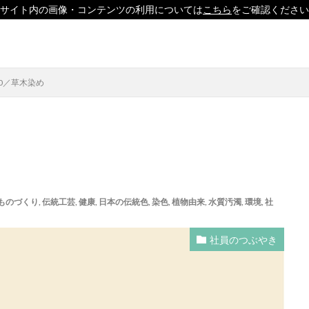
サイト内の画像・コンテンツの利用については
こちら
をご確認ください
印刷
ソーシャルえほん
紙製クリアファイル
0／草木染め
」
「ヘルシーな関係」を親子で学べる絵本を作って、暴力のない未来へ！
どこコレ？展」
#CAP #母校にCAPを送ろうキャンペーン #エンパワメントか
ものづくり
,
伝統工芸
,
健康
,
日本の伝統色
,
染色
,
植物由来
,
水質汚濁
,
環境
,
社
□□□
♯7119
10代
110番
119番
119通報のかけ方
用
14世紀
14世紀フランス
18世紀
19世紀
2025
社員のつぶやき
形新幹線
Adobe教育
AI
ASSC
BankART KAIKO
BankART 
UE BIRD COLLECTION
BUKATSUDO
CA/Browser Forum（CA/Bフォ
CAP
CDP
Child Assault Prevention
CMYK
CO2
CO2削減
Co2排出量
CO2排出量削減
Co2排出量算定方法