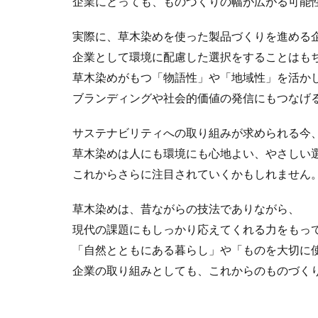
企業にとっても、ものづくりの幅が広がる可能
コーポレートガバ
こころの健康相談
実際に、草木染めを使った製品づくりを進める
ゴルフ
これ
企業として環境に配慮した選択をすることはも
サイバーセキュリ
草木染めがもつ「物語性」や「地域性」を活か
サイバーレジリエ
ブランディングや社会的価値の発信にもつなげ
サステナビリティ
サステナビリティ
サステナビリティへの取り組みが求められる今
サステナビリティ
草木染めは人にも環境にも心地よい、やさしい
サステナブル素材
これからさらに注目されていくかもしれません
サプライチェーン
草木染めは、昔ながらの技法でありながら、
サプライチェーン
現代の課題にもしっかり応えてくれる力をもっ
サポート詐欺 対
「自然とともにある暮らし」や「ものを大切に
サンワテクニカル
企業の取り組みとしても、これからのものづく
ジャズ
シロ
ストレス
ス