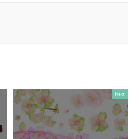
スロー百貨店
セキュリTT兄弟
セキュリティインシデント
セ
ルフケア
ゼロトラストモデル
ソーシャルえほん
ソーシャルサーカ
ダークモード
ターポリン出力
タイポグラフィ
タウンニュース
5号
タウンニュースタウンニュース神奈川区版
タウンニュース神奈川
奈川区版
タスクマネージャー
ただちしゅんた
タツミプランニング
ストリー
チョコレート
ツキノワグマ
ま にほんごコミュニケーション
ツルスイ
データ
データ送信
ザイン系
デジタル出版社連盟
デジタル化
テレワーク
トーク
ドライフラワー
トレンドカラー
ナポレオン
ナマケモノ
ニ
ヌーベルキュイジーヌ
ネガティブカラー
ノートをつくろう
Next
バイ・ドール
バイオミミクリー
バイオミメティクス
バケツ
ッキリ
パッケージ
パッケージカラー
パッケージデザイン
パニー
はまっ子未来カンパニープロジェクト
はまふれんど
パリグ
ハレの日
パンフレット印刷
ヒグマ
ビジョン策定
ひまわ
素
フードロス
ファシリテーション
ファッション
フィッシュ