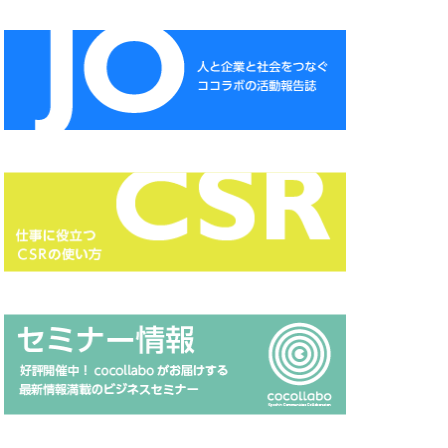
CSR
CSR報告書
DXセミナー
ESG投資セミナー
A
HAMARU
NSATSU
ISSB
Japanese
MUDフェア
 セミナー
page
HP 地域貢献
RGB
Scope