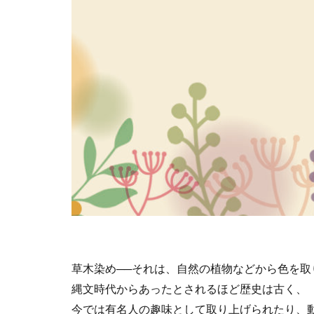
cocollabo
c
CSR 活動報告誌
CSR活動
CS
DX導入
EcoV
EtoR
FNN
HAMARUラクシ
INSATSU大交流会
ISSBオンラインセ
JC-STAR
JI
Kintone セミナ
MENTAL HEA
NEWoMan
草木染め──それは、自然の植物などから色を
page2021
P
縄文時代からあったとされるほど歴史は古く、
PHP研究フォーラ
今では有名人の趣味として取り上げられたり、
Scope1
Scop