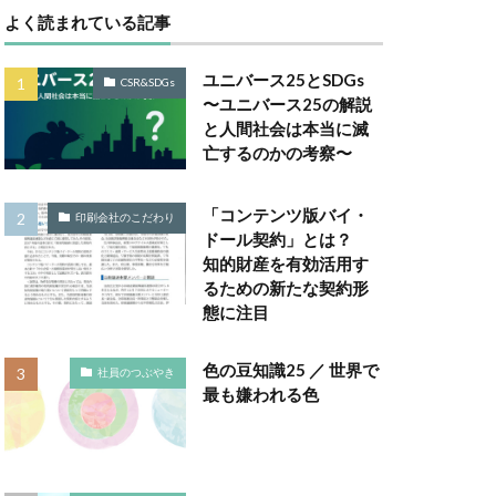
よく読まれている記事
Gsセミナー
ユニバース25とSDGs
CSR&SDGs
は
〜ユニバース25の解説
と人間社会は本当に滅
取り組み
亡するのかの考察〜
ー
 GELATO
「コンテンツ版バイ・
印刷会社のこだわり
ドール契約」とは？
知的財産を有効活用す
TALKの原則
るための新たな契約形
Windows Office
態に注目
A RePLASTIC
色の豆知識25 ／ 世界で
社員のつぶやき
最も嫌われる色
アフリカ
ネジメント
い防災行動訓練