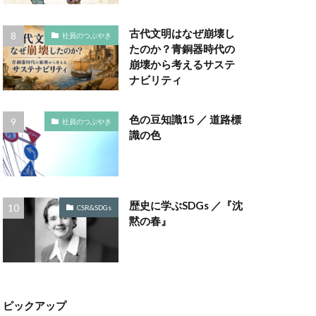
ラボ
ゴミ箱
古代文明はなぜ崩壊し
社員のつぶやき
コノミー
たのか？青銅器時代の
崩壊から考えるサステ
ナビリティ
ナビリティ
ポート
色の豆知識15 ／ 道路標
社員のつぶやき
ポート作成セミナー
識の色
コットン
チェーン
評価制度
歴史に学ぶSDGs ／『沈
CSR&SDGs
黙の春』
サンフランシスコ
しましま画
スタイリッシュ
スミ１色
ピックアップ