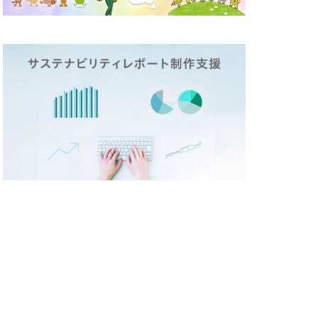
テックステージ
26
ージ
ド
ポリバケツ
づくり
ラ折り
ミカド
メディア
イン
メモ帳
しいものづくり
策
ランチ
リビング横浜
レジリエンス