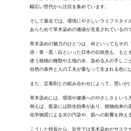
幅広い世代から注目を集めています。
SDGs 入門 セ
SDGｓオンライン
そして最近では、環境にやさしいライフスタイ
SDGsセミナーオ
あらためて草木染めの価値が見直されているの
SDGsの取り組み
草木染めの魅力のひとつは、何といってもその
SDGs基礎
S
赤・青・黒・白といった日本の伝統色も、もと
SFプロトタイプ
使う植物の種類や土地の水、染める人の手しご
SLOW LABEL
自然の条件と人の工夫が重なって生まれる色に
SSL/TLSサーバ
TCFD
tvk
また、定着剤との組み合わせによって、思いが
Windows10サポ
YOKOHAMA RePL
草木染めには、環境や健康へのやさしさという
アダプテッドスポ
例えば、藍染には防虫効果があり、植物由来の
アメリカ
あ
化学物質による水の汚染や、肌への影響を抑え
アンケート
こうした特長から、近年では草木染めがサステ