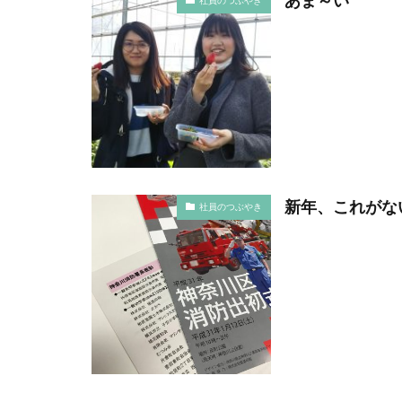
社員のつぶやき
ロゴ
ロココ
ワーク・ライフ・
一般社団法人横浜
世界アルツハイマ
中小企業もランサ
中小企業者に関す
丹野快一
事
二重の虹
交
新年、これがな
社員のつぶやき
人的資本経営
企業のSDGs
企業ロゴ
企
伝えるためのユニ
伝わりやすさ
保育無償化
偽セキュリティ警