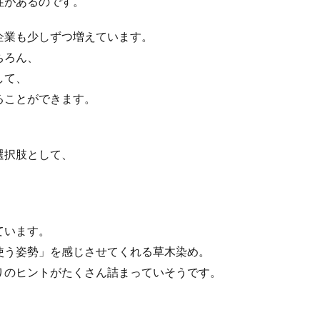
性があるのです。
ナンスコード
コーポレートカラー
ゴール12
ゴール14
ココ
センター
ゴシック体
コスト削減
こども相談
こども食堂
企業も少しずつ増えています。
つる
コロナ
コンサルティング
ご近所ランチ
サーキュラーエ
ちろん、
ティ対策
サイバーセキュリティ月間
サイバーレジリエンス
して、
ンスのためのコミュニケーション
サイバー攻撃
サイボウズ
サステ
ることができます。
 セミナー
サステナビリティオンラインセミナー
サステナビリティレ
レポートセミナー
サステナビリティレポート作成
サステナビリティレ
、
関連情報開示
サステナブル
サステナブルカレンダー
サステナブル
選択肢として、
サスレポ
サスレポセミナー
サスレポ作成セミナー
サプライ
。
強化セキュリティ評価制度
サプライチェーン強化に向けたセキュリティ対策
排出
サプライチェーン排出量
サプライチェーン調査
サポート詐欺
ています。
処
さみやこし
さわやか
サンケイリビング
サンセリフ
使う姿勢」を感じさせてくれる草木染め。
パートナーズ
シート出力
シェーレグリーン
シェイクアウト
りのヒントがたくさん詰まっていそうです。
クマ
シンプル
シンポジウム
シンボルカラー
スイートピー
トレス緩和
すべての人に健康と福祉を
スポーツ
スマホ教室