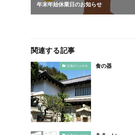
フォイヤーシュタ
年末年始休業日のお知らせ
プラスチック対策
フルカラー
ベイカー・ミラー
ぼうさいえほん
ポワレ
ポン
関連する記事
マネジメント
食の器
ミカドイエロー
社員のつぶやき
メディア・ユニバ
メンタルヘルス
ユニバーサルデザ
よこはまグッドバ
ヨハネス・グーテ
リサイクル
リフォーム
あま～い