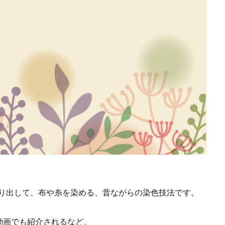
ocollaboソーシャルえほん
COCOしのはら
COVID-19
Creative
CSRの取り組み
CSR取り組み事例
CSR取組み
CSR報告会
R活動報告誌
DIC
DIG IT.
DTP
DTPオペレーター
DX
adis
EMO’s Kitchen
Emotet
ESD
ESG
ESG投資
FNNプライムオンライン
ghg
Giving December
GP
GUG
スフロント店
ICDP
IDEC
IIRC
Illustrator
Indesign
I
INSATU酒場
IoT製品に対するセキュリティラベリング制度
IPA
ミナー
ITI
J-SHIS
J-SHIS 地震ハザードステーション
JAGAT
A神奈川
JIPDEC
JO
JO Podcast
jojibee
JR
Kintone
ー
Kintone 無料 セミナー
KUSC
LINEの使い方
LTH〜うまくいかないときに開く本〜
MOBI BASE
MOMUNIR
MUD
NEWoMan ART Window
NISC
NPO
NPO法人
ntone 無料
取り出して、布や糸を染める、昔ながらの染色技法です。
ANTONE
PANTONE 448C
Paratriennale
PeRRY
PHP
P
ム
PHP研究所
PISM
PrintNext
puce
READYFOR
動画でも紹介されるなど、
e2
Scope3
SCS評価制度
SDGs
SDGｓ
SDGs 入門