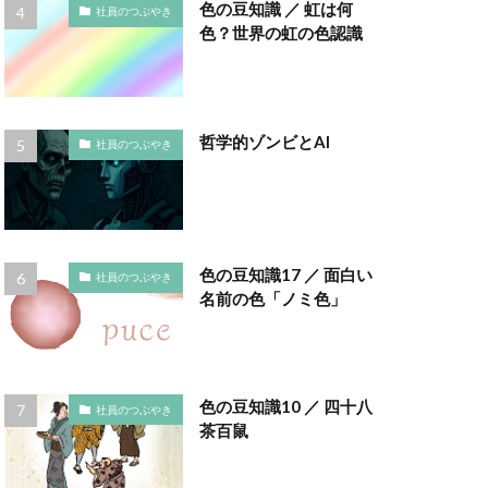
インキ使用量削減
色の豆知識 ／ 虹は何
社員のつぶやき
色？世界の虹の色認識
え方
ウイルス
エトゥフェ
哲学的ゾンビとAI
社員のつぶやき
まひろば
ーク
色
お正月
色の豆知識17 ／ 面白い
社員のつぶやき
かさねの色目
名前の色「ノミ色」
ディネーション
クチロロ
色の豆知識10 ／ 四十八
社員のつぶやき
ング
茶百鼠
コースター