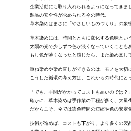
イベント
イ
企業活動にも取り入れられるようになってきま
インク
イン
製品の安全性が求められる今の時代、
インターン生
草木染めはまさに「やさしいものづくり」の象
ヴィンテージ
エリザベス女王
草木染めには、時間とともに変化する色味とい
オーガニックコッ
太陽の光で少しずつ色が淡くなっていくことも
オフセット印刷
もし色が薄くなったと感じたら、また染め直し
オレンジプロジェ
重ね染めや染め直しができるのは、モノを大切
オンライン展示会
こうした循環の考え方は、これからの時代にと
お盆休み
お
カテゴリ1
「でも、手間がかかってコストも高いのでは？
カラーコットン
確かに、草木染めは手作業の工程が多く、大量
キャリアフェスタ
だからこそ、今では染色時間の短縮や色の安定
クッキリ
ク
技術が進めば、コストも下がり、より多くの製
クリエイティブ