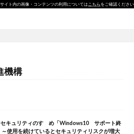
サイト内の画像・コンテンツの利用については
こちら
をご確認ください
印刷
ソーシャルえほん
紙製クリアファイル
進機構
」
「ヘルシーな関係」を親子で学べる絵本を作って、暴力のない未来へ！
どこコレ？展」
#CAP #母校にCAPを送ろうキャンペーン #エンパワメントか
□□□
♯7119
10代
110番
119番
119通報のかけ方
用
14世紀
14世紀フランス
18世紀
19世紀
2025
形新幹線
Adobe教育
AI
ASSC
BankART KAIKO
BankART 
UE BIRD COLLECTION
BUKATSUDO
CA/Browser Forum（CA/Bフォ
A セキュリティのすゝめ「Windows10 サポート終
CAP
CDP
Child Assault Prevention
CMYK
CO2
」～使用を続けているとセキュリティリスクが増大
CO2削減
Co2排出量
CO2排出量削減
Co2排出量算定方法