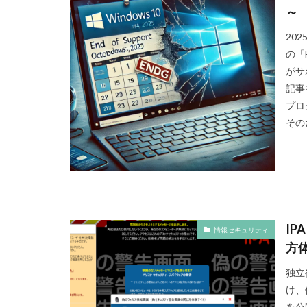
～
cocollabo
c
20
CSR 活動報告誌
の「Ho
CSR活動
CS
がサ
DX導入
EcoV
記事
EtoR
FNN
プロ
HAMARUラクシ
その
INSATSU大交流会
ISSBオンラインセ
JC-STAR
JI
Kintone セミナ
MENTAL HEA
I
情報セキュリティ
NEWoMan
方
page2021
P
独立
PHP研究フォーラ
け、
Scope1
を公
Scop