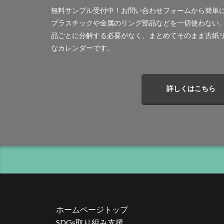
ロゴ
ロココ
無料サンプル受付中！お問い合わせフォームから簡単
ワーク・ライフ・
プラスチックや金属のリング部品などを一切使わない
一般社団法人横浜
品ごとに分解する必要がなく、まとめてそのまま古紙
なカレンダーです。
世界アルツハイマ
中小企業もランサ
中小企業者に関す
詳しくはこちら
丹野快一
事
二重の虹
交
人的資本経営
企業のSDGs
企業ロゴ
企
伝えるためのユニ
伝わりやすさ
保育無償化
ホームページトップ
偽セキュリティ警
SDGs取り組み支援