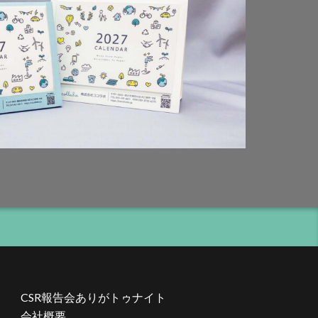
過装置
般功労者
月堂
三省合意
ル
丸善
二酸化炭素
人的資本
用動向調査2026
は社会の公器
社説明会
りやすく
る
体調不良
CSR報告会ありがトゥナイト
光拡散技術
会社概要