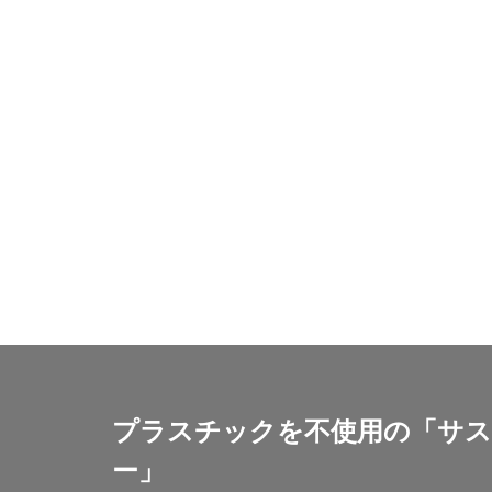
フォイヤーシュタ
プラスチック対策
フルカラー
ベイカー・ミラー
ぼうさいえほん
ポワレ
ポン
マネジメント
ミカドイエロー
メディア・ユニバ
メンタルヘルス
ユニバーサルデザ
よこはまグッドバ
ヨハネス・グーテ
プラスチックを不使用の「サ
リサイクル
ー」
リフォーム