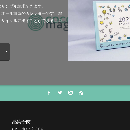
ロゴの色
ロシア
ロジカルシンキング
ロマンス詐欺
ろ
にサンプル請求できます。
バランス
ワークショップ
わーくぴあ
ワックスタブレット
一
、オール紙製のカレンダーです。部
もの・まち・ひとづくり
一般財団法人日本情報経済社会推進協会
三日
リサイクルに出すことができるエコ
ーデー
世界自殺予防デー
中国語
中学生
中小企業
ムウェア被害の対象に
中小企業向け
中小企業庁
る国等の契約の基本方針
中村技術士事務所
中綴じ
丸の内仲通りビ
例
事業価値
事業戦略
事業継続力強化計画
事業継続計画
流会
人や国の不平等をなくそう
人権
人権デューデリジェンス
人類の発展
介護者
仏閣
仮想ボディ
企業
企業IT利活
企業の権利
企業の社会的責任
企業の社会的責任とは何か？
企業
業経営
企業防衛
伊豆
会社
会社経営
会社見学
会
バーサルデザインフェア
伝わりやすい
伝わりやすいデザイン
伝わ
伝統工芸
伝統紋様
伝統色
住宅新報
体罰
体調を整え
保護者
修繕
個人情報
健康
偽セキュリティ警告
感染予防
告（サポート詐欺）画面の閉じ方体験サイト
働き方改革
僧侶
先生
ぼうさいえほん