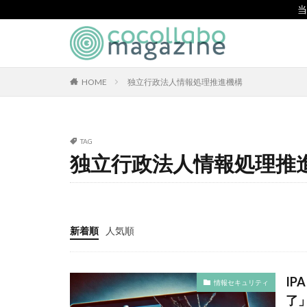
当
CSR
SDGs
環境
カテゴリー
HOME
独立行政法人情報処理推進機構
タグ
TAG
独立行政法人情報処理推
「とことこふわり
「白楽・六角橋の
#大口台小学校
119通報の適正利
新着順
人気順
7世紀
923
BEYOND
BL
IP
情報セキュリティ
CA/Bフォーラム
了
CO2ゼロ印刷