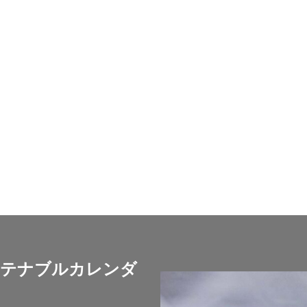
イン
フォトコンテスト
フォント
ぷかぷか
プラスチックごみ
フランスの伝統色
ブランディング
ブランドイメージ
プリン
フレイル予防
ブレゼ
プレミアム企業
ペーパーサミットジャパン20
・ピンク
ヘルシーな関係
ペルソナ
ポートフォリオ
ホームペ
ボウリング大会
ポスター
ホッキョクグマ
ホテルニューグラン
ペイ遺跡
マームニール
マイクロプラスチック
まちゼミ
まち
マネジメントシステム
マリー・アントワネット
マルウェア
ミウ
ミニマル
みわまさよ
みんな電力
メール
メセナ活動
ーサル・デザイン
メディアクリエーション
メディアユニバーサルデザ
モスグリーン
モノトーン
ものを大切に
モビリティ
やさ
イン
よこはま
ヨコハマSDGs文化祭
よこはまグッド・バランス賞
ランス賞
よこはま共創コンソーシアム
よこはま日本語学習センター
ンベルク
ラジオ
ラテン語
ランサムウェア
ランサムウェア対
ステナブルカレンダ
リスクアセスメント
リスク回避
リトルプラネット
リニューアル
ルイ16世
レイアウト
レイチェル・カーソン
レインボーカラー