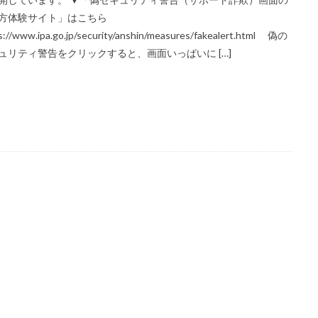
方体験サイト」はこちら
ミナー
SDGs 入門 セミナー 無料
SDGs3.4
SDGsウォッシュ
s://www.ipa.go.jp/security/anshin/measures/fakealert.html 偽の
セミナー
SDGsコンサルティング
SDGsセミナー
SDGsセミナーSD
ュリティ警告をクリックすると、画面いっぱいに […]
ンライン無料
SDGsセミナー無料
SDGsでつながるヨコハマ
SDGsと
SDGsの概要
SDGsビジネスモデル
SDGs入門
SDGs具体的な
DGs実践
SDGs有料セミナー
SDGｓ無料セミナー
SDGs経営セミナ
SF作家
SGDs戦略
SLOW CIRCUS
SLOW FACTORY
SLOW
SLOW MOVEMENT
SR調達
SSBJ
SSL/TLSサーバー証明書
ー証明書の有効期間
STOP自殺
SUSレポ
TAITRA
TAKUROMAN
UDホテル
UVカット
WFP
Win10
win10サポート終了
ート終了
withコロナ
WLB
Xi
Xiプロジェクト
YOKOHAM
ASTIC フォーラム 2023
ZINE
Z世代
アート
ーツサポートセンター
アドバイスボード
アパレル
アフターコロナ
りがトゥナイト
ありがとうの日
ありがとう運動シール
アンガーマ
アンコンシャス・バイアス
イエロー
イギリス
いじめ
いっせ