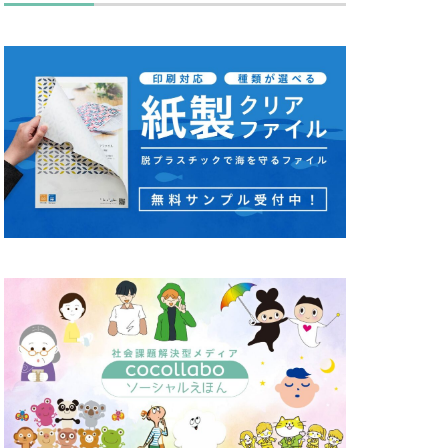
キュリティ月間
ス
タバコ
ディレクション
セッション
カワ
ノミ色
ハズキルーペ
リーン
り
ピュース
マンズ