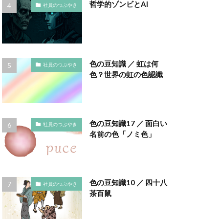
インキ使用量削減
哲学的ゾンビとAI
社員のつぶやき
え方
ウイルス
エトゥフェ
色の豆知識 ／ 虹は何
社員のつぶやき
色？世界の虹の色認識
まひろば
ーク
色
お正月
色の豆知識17 ／ 面白い
社員のつぶやき
かさねの色目
名前の色「ノミ色」
ディネーション
クチロロ
色の豆知識10 ／ 四十八
社員のつぶやき
ング
茶百鼠
コースター