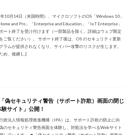
ocollaboソーシャルえほん
COCOしのはら
COVID-19
Creative
25年10月14日（米国時間）、マイクロソフトのOS「Windows 10」
CSRの取り組み
CSR取り組み事例
CSR取組み
CSR報告会
me and Pro」「Enterprise and Education」「IoT Enterprise」
R活動報告誌
DIC
DIG IT.
DTP
DTPオペレーター
DX
ポート終了を受け付けます（一部製品を除く。詳細はウェブ限定
adis
EMO’s Kitchen
Emotet
ESD
ESG
ESG投資
をご覧ください）。 サポート終了後は、OS のセキュリティ更新
FNNプライムオンライン
ghg
Giving December
GP
GUG
グラムが提供されなくなり、サイバー攻撃のリスクが生じます。
スフロント店
ICDP
IDEC
IIRC
Illustrator
Indesign
I
ため、後継 […]
INSATU酒場
IoT製品に対するセキュリティラベリング制度
IPA
ミナー
ITI
J-SHIS
J-SHIS 地震ハザードステーション
JAGAT
A神奈川
JIPDEC
JO
JO Podcast
jojibee
JR
Kintone
ー
Kintone 無料 セミナー
KUSC
LINEの使い方
LTH〜うまくいかないときに開く本〜
MOBI BASE
MOMUNIR
MUD
PA「偽セキュリティ警告（サポート詐欺）画面の閉じ
NEWoMan ART Window
NISC
NPO
NPO法人
ntone 無料
体験サイト」公開！
ANTONE
PANTONE 448C
Paratriennale
PeRRY
PHP
P
行政法人情報処理推進機構（IPA）は、サポート詐欺の防止に向
ム
PHP研究所
PISM
PrintNext
puce
READYFOR
偽のセキュリティ警告画面を体験し、対処法を学べるWebサイト
開しています。 ▼「偽セキュリティ警告（サポート詐欺）画面の
e2
Scope3
SCS評価制度
SDGs
SDGｓ
SDGs 入門