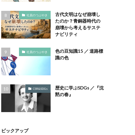
ラボ
ゴミ箱
古代文明はなぜ崩壊し
社員のつぶやき
コノミー
たのか？青銅器時代の
崩壊から考えるサステ
ナビリティ
ナビリティ
ポート
色の豆知識15 ／ 道路標
社員のつぶやき
ポート作成セミナー
識の色
コットン
チェーン
評価制度
歴史に学ぶSDGs ／『沈
CSR&SDGs
黙の春』
サンフランシスコ
しましま画
スタイリッシュ
スミ１色
ピックアップ