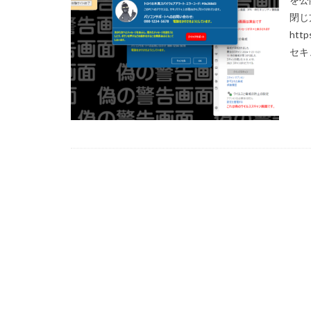
閉じ
SDGs 入門 セ
http
SDGｓオンライン
セキ
SDGsセミナーオ
SDGsの取り組み
SDGs基礎
S
SFプロトタイプ
SLOW LABEL
SSL/TLSサーバ
TCFD
tvk
Windows10サポ
YOKOHAMA RePL
アダプテッドスポ
アメリカ
あ
アンケート