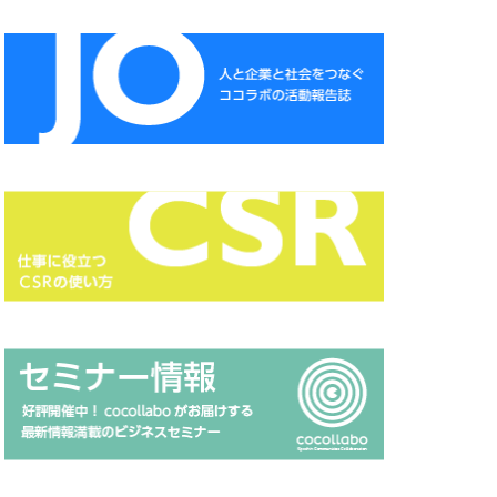
CSR
CSR報告書
DXセミナー
ESG投資セミナー
A
HAMARU
NSATSU
ISSB
Japanese
MUDフェア
 セミナー
page
HP 地域貢献
RGB
Scope