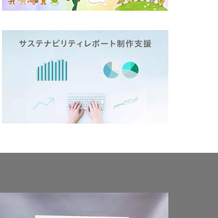
テックステージ
26
ージ
ド
ポリバケツ
づくり
ラ折り
ミカド
メディア
イン
メモ帳
しいものづくり
策
ランチ
リビング横浜
レジリエンス