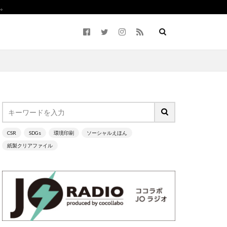
。
CSR
SDGs
環境印刷
ソーシャルえほん
ながわ
紙製クリアファイル
2050
5回継続賞
Life7
BCP
ーラム）
CO2ゼロ
cocllabo