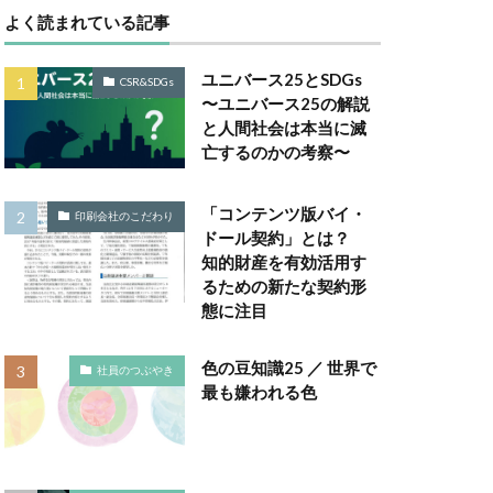
よく読まれている記事
Gsセミナー
ユニバース25とSDGs
CSR&SDGs
は
〜ユニバース25の解説
と人間社会は本当に滅
取り組み
亡するのかの考察〜
ー
 GELATO
「コンテンツ版バイ・
印刷会社のこだわり
ドール契約」とは？
知的財産を有効活用す
TALKの原則
るための新たな契約形
Windows Office
態に注目
A RePLASTIC
色の豆知識25 ／ 世界で
社員のつぶやき
最も嫌われる色
アフリカ
ネジメント
い防災行動訓練