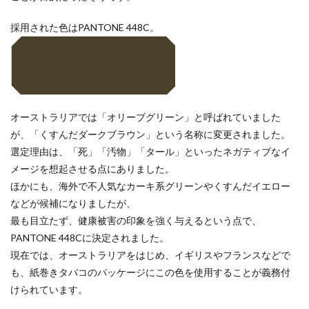
CSR活動報告誌
DIC
DIG IT.
DTP
DTPオペレーター
DX
DXセミナー
DX導入
採用された色はPANTONE 448C。
EcoVadis
EMO’s Kitchen
Emotet
ESD
ESG
ESG投資
ESG投資セミナー
EtoR
FNN
FNNプライムオンライン
ghg
Giving December
GP
GUGA
HAMARU
オーストラリアでは「オリーブグリーン」と呼ばれていました
HAMARUラクシスフロント店
ICDP
IDEC
IIRC
が、「くすんだダークブラウン」という名称に変更されました。
Illustrator
Indesign
INSATSU
選定理由は、「死」「汚物」「タール」といったネガティブなイ
メージを想起させる点にありました。
INSATSU大交流会
INSATU酒場
ほかにも、海外で不人気なカーキ系グリーンやくすんだイエロー
IoT製品に対するセキュリティラベリング制度
IPA
などが候補になりましたが、
ISSB
ISSBオンラインセミナー
ITI
J-SHIS
最も目立たず、健康被害の印象を強く与えるという点で、
J-SHIS 地震ハザードステーション
JAGAT
Japanese
PANTONE 448Cに決定されました。
JC-STAR
JIA神奈川
JIPDEC
JO
現在では、オーストラリアをはじめ、イギリスやフランスなどで
も、紙巻きタバコのパッケージにこの色を使用することが義務付
JO Podcast
jojibee
JR
Kintone
けられています。
Kintone セミナー
Kintone 無料 セミナー