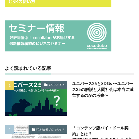
タイポグラフィ
タウンニュース
タウンニュース705号
タウンニュースタウンニュース神奈川区版
タウンニュース神奈川
タウンニュース神奈川区版
タスクマネージャー
ただちしゅんた
タツミプランニング
タバコ
たばこ
タペストリー
チョコレート
ツキノワグマ
よく読まれている記事
つながる よこはま にほんごコミュニケーション
ツルスイ
データ
データ送信
ディレクション
ユニバース25とSDGs 〜ユニバー
CSR&SDGs
ス25の解説と人間社会は本当に滅
デザイン
デザイン系
デジタル出版社連盟
亡するのかの考察〜
デジタル化
テレワーク
トークセッション
トイレの遺跡
ドライフラワー
トレンドカラー
ナポレオン
ナマケモノ
ニカワ
ニュアンスカラー
ヌーベルキュイジーヌ
「コンテンツ版バイ・ドール契
印刷会社のこだわり
約」とは？
ネガティブカラー
ノートをつくろう
ノミ色