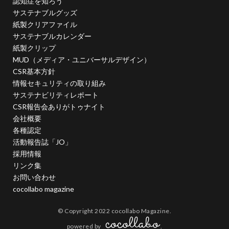
認知症を知ろう
日本非営利組織評価センター
旧暦
早春
昆虫
サステナブルグッズ
春
春の選抜甲子園
晴れ
晴れの日
紙製クリアファイル
サステナブルカレンダー
晴れ着
暮らしやすい社会
暴力的
暴力防止
紙製クリップ
書体
曽谷朝絵展
月刊誌「PHP」
有毒
MUD（メディア・ユニバーサルデザイン）
有線イヤホン
朝の光
朝日新聞
木元茂
CSR基本方針
情報セキュリティの取り組み
木版画
未来の経営OS
本
東京オリンピック
サステナビリティレポート
東京建築祭
東京総合車両センター
東洋医学
CSR報告会ありがトゥナイト
松下幸之助
染料
染色
株式会社ココラボ
会社概要
株式会社スリーハイ
株式会社協進印刷
案内
各種認定
活動報告誌「JO」
案内標識
桑沢デザイン研究所
桜
採用情報
桜の品種改良
梅田悟司
梅雨入り
梅雨明け
リンク集
梱包
森祐美子
植物由来
業務効率化
お問い合わせ
cocollabo magazine
業務効率化セミナー
楷書体
楽器
横浜・人・まち・デザイン賞
横浜グリッツ
© Copyright 2022 cocollabo Magazine.
横浜デザイン学院
横浜デジタルアーツ専門学校
powered by
.