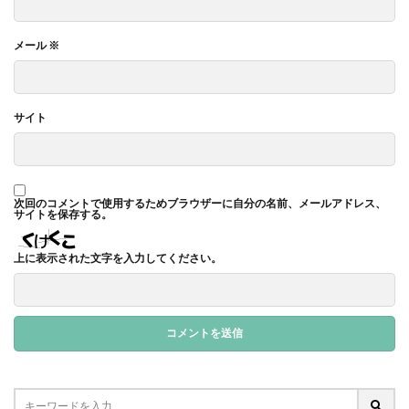
サイバーレジリエンス
サイバーレジリエンスのためのコミュニケーション
メール
※
サイバー攻撃
サイボウズ
サステナビリティ
サステナビリティ セミナー
サイト
サステナビリティオンラインセミナー
サステナビリティレポート
サステナビリティレポートセミナー
次回のコメントで使用するためブラウザーに自分の名前、メールアドレス、
サステナビリティレポート作成
サイトを保存する。
サステナビリティレポート作成セミナー
上に表示された文字を入力してください。
サステナビリティ関連情報開示
サステナブル
サステナブルカレンダー
サステナブルコットン
サステナブル素材
サスレポ
サスレポセミナー
サスレポ作成セミナー
サプライチェーン
サプライチェーン強化セキュリティ評価制度
サプライチェーン強化に向けたセキュリティ対策評価制度