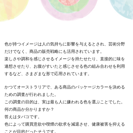
119番
119通報のかけ方
119通報の適正利用
14世紀
14世紀フランス
18世紀
19世紀
2025
2050
5回継続賞
7世紀
923形新幹線
Adobe教育
AI
ASSC
BankART KAIKO
BankART Life7
BCP
色が持つイメージは人の気持ちに影響を与えるとされ、芸術分野
BEYOND
BLUE BIRD COLLECTION
BUKATSUDO
だけでなく、商品の販売戦略にも活用されています。
CA/Browser Forum（CA/Bフォーラム）
楽しさや調和を感じさせるイメージを持たせたり、直接的に味を
CA/Bフォーラム
CAP
CDP
連想させたり、お腹がすいたと感じさせる色の組み合わせを利用
Child Assault Prevention
CMYK
CO2
するなど、さまざまな形で応用されています。
CO2ゼロ
CO2ゼロ印刷
CO2削減
Co2排出量
かつてオーストラリアで、ある商品のパッケージカラーを決める
CO2排出量削減
Co2排出量算定方法
cocllabo
ための調査が行われました。
cocollabo
cocollaboソーシャルえほん
この調査の目的は、実は最も人に嫌われる色を選ぶことでした。
COCOしのはら
COVID-19
Creative
CSR
何の商品か分かりますか？
答えはタバコです。
CSR 活動報告誌
CSRの取り組み
CSR取り組み事例
色によって購買意欲や喫煙の欲求を減退させ、健康被害を抑える
CSR取組み
CSR報告会
CSR報告書
CSR活動
ことが目的だったそうです。