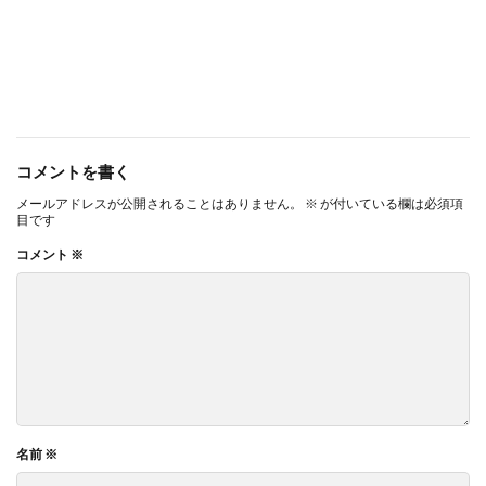
ガモット
カラーコーディネーション
カラーコットン
カラーサンプル
カラフル
カレッジ
カレンダー
ギター
キャリアフェスタ
キャリア教育
キャリデザイン
キントーン
グソクムズ
クチロロ
クッキリ
コメントを書く
クマ
クラウドファンディング
クラフトマルシェ
メールアドレスが公開されることはありません。
※
が付いている欄は必須項
グリーンプリンティング
クリエイティブ
目です
クリエイティブの未来
クリエイティブプリンティング
コメント
※
ゲーテ
コースター
コーポレートガバナンスコード
コーポレートカラー
ゴール12
ゴール14
ココラボ
こころの健康相談センター
ゴシック体
コスト削減
こども相談
こども食堂
ゴミ箱
ゴルフ
これつる
コロナ
コンサルティング
ご近所ランチ
サーキュラーエコノミー
名前
※
サイバーセキュリティ対策
サイバーセキュリティ月間