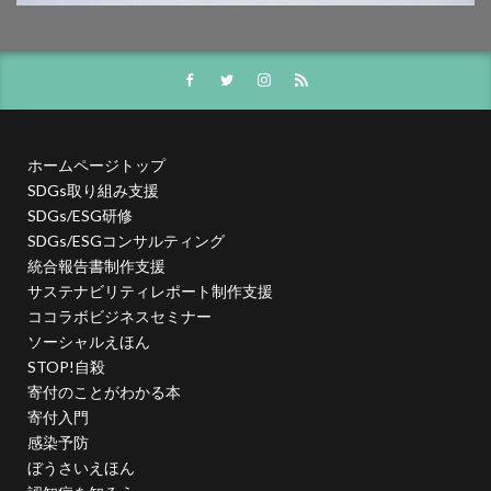
投資家向けの情報開示
抗菌
抗菌作用
持続可能
持続可能性
指示標識
振り込め詐欺
排出権
排出権取引
攻撃性
攻撃性を弱める
攻撃的
救急相談センター
救急車
教えないピアノ教室
教員
教育
ホームページトップ
教育のデジタル化
散歩
文字
文字コード
SDGs取り組み支援
文字セット
文字の大きさ
文字化け
文字間
SDGs/ESG研修
SDGs/ESGコンサルティング
料理
断熱材
新しい印刷会社
新入生
統合報告書制作支援
新入社員
新商品
新型コロナ
サステナビリティレポート制作支援
新型コロナウイルス
新川千本桜
新聞づくり
ココラボビジネスセミナー
ソーシャルえほん
新高島駅
日本で働く
日本で最も古い製紙
STOP!自殺
日本の伝統色
日本の印刷
日本印刷新聞
寄付のことがわかる本
日本書籍出版協会
日本用紙板紙卸商業組合
日本画
寄付入門
日本補助犬情報センター
日本製紙連合会
感染予防
ぼうさいえほん
日本語学習
日本雑誌協会