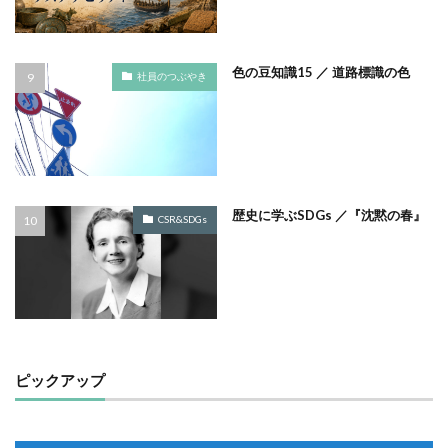
モノトーン
ものを大切に
モビリティ
やさしいものづくり
ユニバーサルデザイン
色の豆知識15 ／ 道路標識の色
社員のつぶやき
よこはま
ヨコハマSDGs文化祭
よこはまグッド・バランス賞
よこはまグッドバランス賞
よこはま共創コンソーシアム
よこはま日本語学習センター
ヨハネス・グーテンベルク
ラジオ
ラテン語
ランサムウェア
歴史に学ぶSDGs ／『沈黙の春』
CSR&SDGs
ランサムウェア対策
ランチ
リサイクル
リスクアセスメント
リスク回避
リトルプラネット
リニューアル
リビング横浜
リフォーム
ルイ16世
レイアウト
レイチェル・カーソン
レインボーカラー
レジリエンス
ロゴ
ロココ
ピックアップ
ロゴの色
ロシア
ロジカルシンキング
ロマンス詐欺
ろ過装置
ワーク・ライフ・バランス
ワークショップ
わーくぴあ
ワックスタブレット