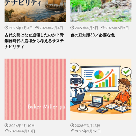
印刷用語
印象派
印象色
危険から身を守る啓発シリーズ
反 ESG
取り組み
取り組み方
受注戦略
古代
古代の紙
2026年7月3日
2026年7月4日
2026年6月5日
2026年6月5日
古代の製紙
古代ヨーロッパ
古代種
古建築
古代文明はなぜ崩壊したのか？青
色の豆知識33／必要な色
台湾
台湾インターンシップ
台湾人
銅器時代の崩壊から考えるサステ
ナビリティ
台湾貿易センター
合理的配慮
吾奏 伸
吾妻鏡
品種改良
哺乳類
商店街
啓発ポスター
営業日
営業時間
器
四十八茶百鼠
回遊カード
団十郎
団十郎茶
国立研究開発法人 防災科学技術研究所
国連標識
地元
地図
地図帳
地域
地域イベント
地域交流
地域企業賞
地域課題
地域貢献
地域食堂
地球温暖化
地震10秒診断
型抜き
型押し革のケース
埋めるごみ
報告会
報告書
2026年4月10日
2026年3月13日
壁画
壁紙
夏
夏休みイベント
夏季休業
2026年4月10日
2026年3月16日