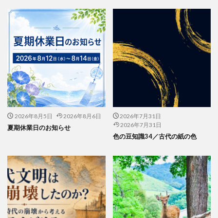
公益社団法人日本印刷技術協会
公益社団法人日本建築家協会
六つ川小学校
六角橋オレンジプロジェクト
六角橋ケアプラザ
六角橋商店街連合会
共創
共創ダイアログ
共創事業
内田裕子
冊子印刷
再エネ
再エネルギー
写真
写真展
写真撮影
冠位十二階
冬期休業
冷凍弁当
冷凍食品
出初式
出前授業
初心者
利休茶
利休鼠
2026年8月5日
2026年8月6日
2026年7月31日
制作
前川知英氏
剪定
加工紙
加法混色
2026年7月31日
夏期休業日のお知らせ
労働
労働環境
効率の良いページ数
動画
色の豆知識34／古代の紙の色
勝又恵子
勝色
化学物質
北斎
北極熊
区民まつり
十二単
卒業アルバム
卒業おめでとう
卓上カレンダー
協働
協進印刷
協進印刷MAP
印刷
印刷ニュース
印刷会社
印刷業界
印刷機
印刷物の色