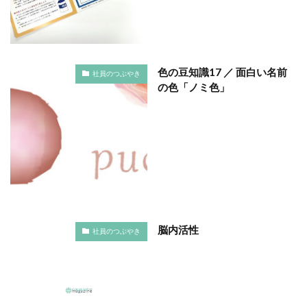
ヴィンテージ
ウエディングボード
うちき
エコ
エシカル
エチュベ
エトゥフェ
エリザベス女王
エンパワーメントかながわ
エンパワメントかながわ
オーガニック
色の豆知識17 ／ 面白い名前
社員のつぶやき
の色「ノミ色」
オーガニックコットン
オーバーワーク
オウンドメディア
おおぐち工房
おひさまひろば
オフセット印刷
オリーブグリーン
オリジナルノート
オリンピック
オレンジパーク
オレンジプロジェクト
オレンジプロジェクト2050
オンライン
オンラインセミナー
オンライン展示会
お年寄り
お年寄りに優しいまちづくり
お弁当
脳内活性
社員のつぶやき
お構いなしの色
お正月
お盆休み
お祝い
お蕎麦
カードフォルダ
カーボンニュートラル
かき氷
かさねの色目
カテゴリ1
かながわ再エネ電力利用事業者
かめのぞき色