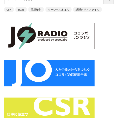
サプライチェーン排出
サプライチェーン排出量
CSR
SDGs
環境印刷
ソーシャルえほん
紙製クリアファイル
サプライチェーン調査
サポート詐欺
サポート詐欺 対処
さみやこし
さわやか
サンケイリビング
サンセリフ
サンフランシスコ
サンワテクニカルパートナーズ
シート出力
シェーレグリーン
シェイクアウト
しましま画
ジャズ
シロクマ
シンプル
シンポジウム
シンボルカラー
スイートピー
スタイリッシュ
ストレス
ストレス緩和
すべての人に健康と福祉を
スポーツ
スマホ教室
スミ１色
スローレーベル
スロー百貨店
セキュリTT兄弟
セキュリティインシデント
セキュリティ月間
セミナー
セルフケア
ゼロトラストモデル
ソーシャルえほん
ソーシャルサーカス
ソメイヨシノ
ダークモード
ターポリン出力