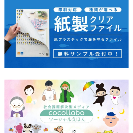
一般功労者
一般社団法人横浜もの・まち・ひとづくり
一般財団法人日本情報経済社会推進協会
三日月堂
三省合意
世界アルツハイマーデー
世界自殺予防デー
中国語
中学生
中小企業
中小企業もランサムウェア被害の対象に
中小企業向け
中小企業庁
中小企業者に関する国等の契約の基本方針
中村技術士事務所
中綴じ
丸の内仲通りビル
丸善
丹野快一
事例
事業価値
事業戦略
事業継続力強化計画
事業継続計画
二酸化炭素
二重の虹
交流会
人や国の不平等をなくそう
人権
人権デューデリジェンス
人的資本
人的資本経営
人類の発展
介護者
仏閣
仮想ボディ
企業
企業IT利活用動向調査2026
企業のSDGs
企業の権利
企業の社会的責任