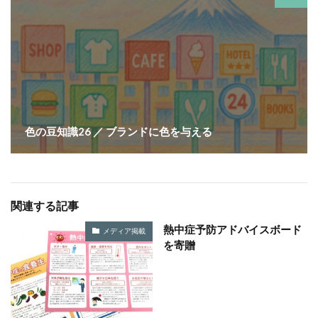
YOKOHAMA RePLASTIC フォーラム 2023
ZINE
Z世代
アート
アダプテッドスポーツサポートセンター
アドバイスボード
アパレル
アフターコロナ
アフリカ
アメリカ
ありがトゥナイト
ありがとうの日
ありがとう運動シール
色の豆知識26 ／ ブランドに色を与える
アンガーマネジメント
アンケート
アンコンシャス・バイアス
イエロー
イギリス
いじめ
いっせい防災行動訓練
イベント
イメージカラー
イヤホン
イライラ
インキ
関連する記事
インキローラー
インキ使用量削減
インク
熱中症予防アドバイスボード
メディア掲載
インターン
インターンシップ
を寄贈
インターンシップの推進に当たっての基本的考え方
インターン生
インドネシア
インナージャーニー
ヴィクトリア朝
ウィルス
ウイルス