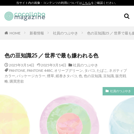
当サイト内の画像・コンテンツの利用については
こちら
をご確認ください。
CSR
SDGs
環境印刷
ソーシャルえほん
紙製クリアファイル
HOME
新着情報
社員のつぶやき
色の豆知識25 ／ 世界で最
カテゴリー
色の豆知識25 ／ 世界で最も嫌われる色
2025年3月14日
2025年3月14日
社員のつぶやき
タグ
PANTONE
,
PANTONE 448C
,
オリーブグリーン
,
タバコ
,
たばこ
,
ネガティブ
カラー
,
パッケージカラー
,
煙草
,
紙巻きタバコ
,
色
,
色の豆知識
,
豆知識
,
販売戦
「とことこふわり」
略
,
購買意欲
「ヘルシーな関係」を親子で学べる絵本を作って、暴力のない
社員のつぶやき
未来へ！
「白楽・六角橋のどこコレ？展」
#CAP #母校にCAPを送ろうキャンペーン #エンパワメントかな
がわ
#大口台小学校
□□□
♯7119
10代
110番