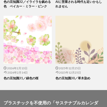
色の豆知識32／イライラを鎮める
AIに営業される時代も近いかもし
夏期休業
外国人
夜間作業
大ヒット商品
色 ベイカー・ミラー・ピンク
れません
大丸有エリア
大口
大喜利印刷
大喜利印刷店
大喜利印刷店（展）
大学生
大宝律令
大江電機（株）
大田黒衣美
大野愛
天然色
奈良時代
奢侈禁止令
女子カレッジ
女子高生
女房装束
妖精
子ども
子ども110番
子どもが育つ地域
子ども支援
子ども食堂
子育て
子育て支援
季節
学校
学校教育
学環
学生
学生起業
安全性
官公需
実践
実践導入
害虫
寄付
寄付入門
2026年2月13日
2025年12月25日
2026年2月14日
2025年12月25日
寄付月間
寒暖差
寺
対談
封筒
色の豆知識31／緑色の桜
色の豆知識30／草木染め
専門学校生
小学校
小学校教諭
小松川千本桜
就活
山歩き
岐阜大学
岩絵具
工事
工場見学
工芸
希望色
平安時代
平安貴族
年明け
年末年始
年末年始休業日
プラスチックを不使用の「サステナブルカレンダ