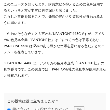
KUSC
LINEの使い方
このニュースを知ったとき、購買意欲を抑えるために色を活用す
MENTAL HEALTH〜うまくいかないときに開く本〜
るという考え方が非常に興味深いと感じました。
こうした事例を知ることで、発想の豊かさや柔軟性が養われるよ
MOBI BASE
MOMUNIR
MUD
MUDフェア
うに思います。
NEWoMan
NEWoMan ART Window
NISC
NPO
NPO法人
ntone 無料 セミナー
page
「かわいそうな色」とも言われるPANTONE 448Cですが、アメリ
page2021
PANTONE
PANTONE 448C
カの色見本企業「PANTONE社」は「すべての色は平等であり、
PANTONE 448Cは深みのある豊かな土壌を思わせる色だ」とのコ
Paratriennale
PeRRY
PHP
PHP 地域貢献
メントを発表しています。
PHP研究フォーラム
PHP研究所
PISM
PrintNext
puce
READYFOR
RGB
Scope
※PANTONE 448Cは、アメリカの色見本企業「PANTONE社」の
Scope1
Scope2
Scope3
SCS評価制度
見本番号です。この調査では、PANTONE社の色見本が使用された
と推察されます。
SDGs
SDGｓ
SDGs 入門
SDGs 入門 セミナー
SDGs 入門 セミナー 無料
SDGs3.4
SDGsウォッシュ
SDGｓオンラインセミナー
SDGsコンサルティング
この投稿は役に立ちましたか？
SDGsセミナー
SDGsセミナーSDGsセミナー
役に立った
役に立たなかった
送信