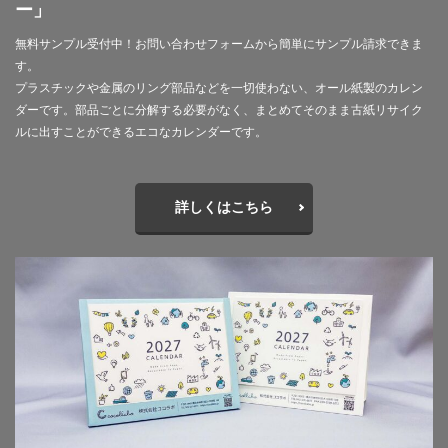
ー」
幸ヶ谷幼稚園
広報よこはま
広報誌
広瀬治代
庶民
建築
弁当
無料サンプル受付中！お問い合わせフォームから簡単にサンプル請求できま
す。
当社ドメインを装った不審なメールにご注意ください
プラスチックや金属のリング部品などを一切使わない、オール紙製のカレン
後輩とプロジェクト
従業員教育
御衣黄
ダーです。部品ごとに分解する必要がなく、まとめてそのまま古紙リサイク
御衣黄桜
循環型経済
徳川禁令
ルに出すことができるエコなカレンダーです。
怒りをコントロール
思いやり
性暴力
情報
情報アクセシビリティ
情報セキュリティ
詳しくはこちら
情報セキュリティ 従業員教育
情報セキュリティ10大脅威
情報セキュリティの取り組み
情報セキュリティマネジメント
情報セキュリティ対策
情報セキュリティ教育動画
情報リスク
情報リスクアセスメント
情報リスク対策
情報保護
情報処理推進機構
情報漏洩防止
情報開示
情報難民
感情
感染予防
感染予防対策
感染対策
手作り消毒液
手製本