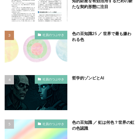
知的財産を有効活用するための新
たな契約形態に注目
ノロウイルス
バイ・ドール
バイオミミクリー
バイオミメティクス
バケツ
ハズキルーペ
はだ一郎
ハッキリ
パッケージ
色の豆知識25 ／ 世界で最も嫌わ
パッケージカラー
パッケージデザイン
社員のつぶやき
れる色
はまっこ未来カンパニー
はまっ子未来カンパニープロジェクト
はまふれんど
パリグリーン
パリスグリーン
ハレの日
パンフレット印刷
ヒグマ
ビジョン策定
哲学的ゾンビとAI
社員のつぶやき
ひまわり
ピュース
ビヨンド
ヒ素
フードロス
ファシリテーション
ファッション
フィッシュマンズ
フォイヤーシュタイン
フォトコンテスト
フォント
ぷかぷか
プラスチックごみ
プラスチック対策
色の豆知識 ／ 虹は何色？世界の虹
社員のつぶやき
フランスの伝統色
ブランディング
の色認識
ブランドイメージ
プリンテックステージ