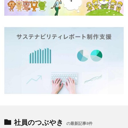
企業の社会的責任とは何か？
企業は社会の公器
企業ロゴ
企業経営
企業防衛
伊豆
会社
会社経営
会社見学
会社説明会
伝えるためのユニバーサルデザインフェア
伝わりやすい
伝わりやすいデザイン
伝わりやすく
伝わりやすさ
伝統工芸
伝統紋様
伝統色
住宅新報
体罰
体調を整える
体調不良
保育無償化
保護者
修繕
個人情報
健康
偽セキュリティ警告
偽セキュリティ警告（サポート詐欺）画面の閉じ方体験サイト
働き方改革
僧侶
先生
光拡散技術
入社2年目
入稿の仕方
全ての人に健康と福祉を
全印工連
全印工連CSRスリースター認定取得
全印工連CSR認定制度
全日本印刷工業組合連合会
全日本盲導犬使用者の会
八重桜
社員のつぶやき
の最新記事8件