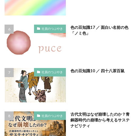
フルカラー
フレイル予防
ブレゼ
プレミアム企業
ペーパーサミットジャパン2026
ベイカー・ミラー・ピンク
ヘルシーな関係
色の豆知識17 ／ 面白い名前の色
社員のつぶやき
「ノミ色」
ペルソナ
ポートフォリオ
ホームページ
ぼうさいえほん
ボウリング大会
ポスター
ホッキョクグマ
ホテルニューグランド
ポリバケツ
ポワレ
ポンペイ遺跡
マームニール
色の豆知識10 ／ 四十八茶百鼠
マイクロプラスチック
まちゼミ
まちづくり
社員のつぶやき
マネジメント
マネジメントシステム
マリー・アントワネット
マルウェア
ミウラ折り
ミカド
ミカドイエロー
ミニマル
みわまさよ
みんな電力
メール
メセナ活動
メディア
古代文明はなぜ崩壊したのか？青
社員のつぶやき
メディア・ユニバーサル・デザイン
銅器時代の崩壊から考えるサステ
ナビリティ
メディアクリエーション
メディアユニバーサルデザイン
メモ帳
メンタルヘルス
モスグリーン