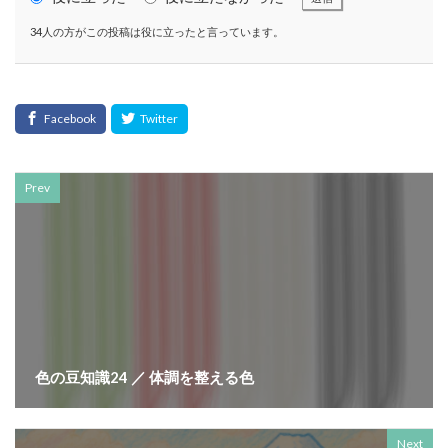
SDGsセミナーオンライン無料
SDGsセミナー無料
34人の方がこの投稿は役に立ったと言っています。
SDGsでつながるヨコハマ
SDGsとは
SDGsの取り組み
SDGsの概要
SDGsビジネスモデル
SDGs入門
SDGs具体的な取り組み
SDGs基礎
SDGs実践
SDGs有料セミナー
SDGｓ無料セミナー
SDGs経営セミナー
SFプロトタイプ
SF作家
Prev
SGDs戦略
SLOW CIRCUS
SLOW FACTORY
SLOW GELATO
SLOW LABEL
SLOW MOVEMENT
SR調達
SSBJ
SSL/TLSサーバー証明書
SSL/TLSサーバー証明書の有効期間
STOP自殺
SUSレポ
TAITRA
TAKUROMAN
TALKの原則
TCFD
tvk
UDホテル
UVカット
WFP
Win10
win10サポート終了
Windows Office
色の豆知識24 ／ 体調を整える色
Windows10サポート終了
withコロナ
WLB
Xi
Xiプロジェクト
YOKOHAMA RePLASTIC
Next