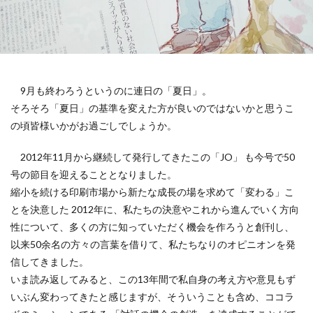
119番
119通報のかけ方
119通報の適正利用
14世紀
14世紀フランス
18世紀
19世紀
2025
2050
5回継続賞
7世紀
923形新幹線
Adobe教育
AI
ASSC
BankART KAIKO
BankART Life7
BCP
9月も終わろうというのに連日の「夏日」。
BEYOND
BLUE BIRD COLLECTION
BUKATSUDO
そろそろ「夏日」の基準を変えた方が良いのではないかと思うこ
の頃皆様いかがお過ごしでしょうか。
CA/Browser Forum（CA/Bフォーラム）
CA/Bフォーラム
CAP
CDP
2012年11月から継続して発行してきたこの「JO」 も今号で50
Child Assault Prevention
CMYK
CO2
号の節目を迎えることとなりました。
CO2ゼロ
CO2ゼロ印刷
CO2削減
Co2排出量
縮小を続ける印刷市場から新たな成長の場を求めて「変わる」こ
とを決意した 2012年に、私たちの決意やこれから進んでいく方向
CO2排出量削減
Co2排出量算定方法
cocllabo
性について、多くの方に知っていただく機会を作ろうと創刊し、
cocollabo
cocollaboソーシャルえほん
以来50余名の方々の言葉を借りて、私たちなりのオピニオンを発
COCOしのはら
COVID-19
Creative
CSR
信してきました。
CSR 活動報告誌
CSRの取り組み
CSR取り組み事例
いま読み返してみると、この13年間で私自身の考え方や意見もず
CSR取組み
CSR報告会
CSR報告書
CSR活動
いぶん変わってきたと感じますが、そういうことも含め、ココラ