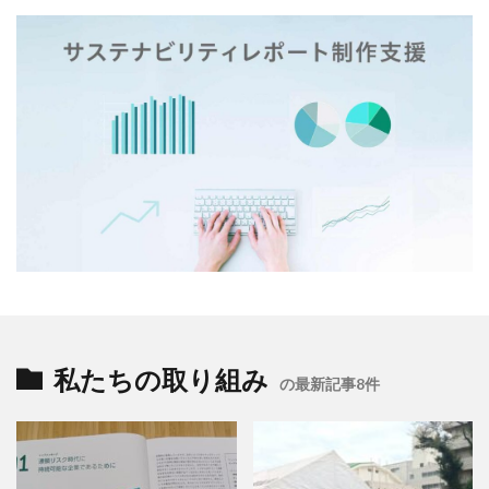
公益社団法人日本印刷技術協会
公益社団法人日本建築家協会
六つ川小学校
六角橋オレンジプロジェクト
六角橋ケアプラザ
六角橋商店街連合会
共創
共創ダイアログ
共創事業
内田裕子
冊子印刷
再エネ
再エネルギー
写真
写真展
写真撮影
冠位十二階
冬期休業
冷凍弁当
冷凍食品
出初式
出前授業
初心者
利休茶
利休鼠
制作
前川知英氏
剪定
加工紙
加法混色
労働
労働環境
効率の良いページ数
動画
勝又恵子
勝色
化学物質
北斎
北極熊
区民まつり
十二単
卒業アルバム
私たちの取り組み
の最新記事8件
卒業おめでとう
卓上カレンダー
協働
協進印刷
協進印刷MAP
印刷
印刷ニュース
印刷会社
印刷業界
印刷機
印刷物の色