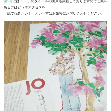
第5号
には「JO」のタイトルの由来も掲載しておりますのでご興味
KUSC
LINEの使い方
ある方はどうぞアクセスを！
MENTAL HEALTH〜うまくいかないときに開く本〜
「紙で読みたい！」という方はお気軽にお問い合わせください。
MOBI BASE
MOMUNIR
MUD
MUDフェア
NEWoMan
NEWoMan ART Window
NISC
NPO
NPO法人
ntone 無料 セミナー
page
page2021
PANTONE
PANTONE 448C
Paratriennale
PeRRY
PHP
PHP 地域貢献
PHP研究フォーラム
PHP研究所
PISM
PrintNext
puce
READYFOR
RGB
Scope
Scope1
Scope2
Scope3
SCS評価制度
SDGs
SDGｓ
SDGs 入門
SDGs 入門 セミナー
SDGs 入門 セミナー 無料
SDGs3.4
SDGsウォッシュ
SDGｓオンラインセミナー
SDGsコンサルティング
SDGsセミナー
SDGsセミナーSDGsセミナー