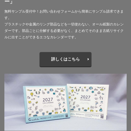
ー」
抗菌
抗菌作用
持続可能
持続可能性
無料サンプル受付中！お問い合わせフォームから簡単にサンプル請求できま
指示標識
振り込め詐欺
排出権
排出権取引
す。
攻撃性
攻撃性を弱める
攻撃的
プラスチックや金属のリング部品などを一切使わない、オール紙製のカレン
救急相談センター
救急車
教えないピアノ教室
ダーです。部品ごとに分解する必要がなく、まとめてそのまま古紙リサイク
ルに出すことができるエコなカレンダーです。
教員
教育
教育のデジタル化
散歩
文字
文字コード
文字セット
文字の大きさ
文字化け
文字間
料理
断熱材
詳しくはこちら
新しい印刷会社
新入生
新入社員
新商品
新型コロナ
新型コロナウイルス
新川千本桜
新聞づくり
新高島駅
日本で働く
日本で最も古い製紙
日本の伝統色
日本の印刷
日本印刷新聞
日本書籍出版協会
日本用紙板紙卸商業組合
日本画
日本補助犬情報センター
日本製紙連合会
日本語学習
日本雑誌協会