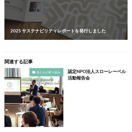
ヴィンテージ
ウエディングボード
うちき
エコ
エシカル
エチュベ
エトゥフェ
エリザベス女王
エンパワーメントかながわ
2025 サステナビリティレポートを発行しました
エンパワメントかながわ
オーガニック
オーガニックコットン
オーバーワーク
オウンドメディア
おおぐち工房
おひさまひろば
オフセット印刷
オリーブグリーン
関連する記事
オリジナルノート
オリンピック
オレンジパーク
認定NPO法人スローレーベル
私たちの取り組み
オレンジプロジェクト
オレンジプロジェクト2050
活動報告会
オンライン
オンラインセミナー
オンライン展示会
お年寄り
お年寄りに優しいまちづくり
お弁当
お構いなしの色
お正月
お盆休み
お祝い
お蕎麦
カードフォルダ
カーボンニュートラル
かき氷
かさねの色目
カテゴリ1
かながわ再エネ電力利用事業者
かめのぞき色