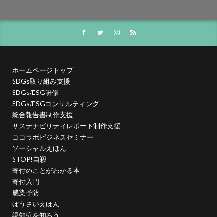
日本非営利組織評価センター
旧暦
早春
昆虫
春
春の選抜甲子園
晴れ
晴れの日
晴れ着
暮らしやすい社会
暴力的
暴力防止
書体
曽谷朝絵展
月刊誌「PHP」
有毒
有線イヤホン
朝の光
朝日新聞
木元茂
ホームページトップ
木版画
未来の経営OS
本
東京オリンピック
SDGs取り組み支援
SDGs/ESG研修
東京建築祭
東京総合車両センター
東洋医学
SDGs/ESGコンサルティング
松下幸之助
染料
染色
株式会社ココラボ
統合報告書制作支援
株式会社スリーハイ
株式会社協進印刷
案内
サステナビリティレポート制作支援
ココラボビジネスセミナー
案内標識
桑沢デザイン研究所
桜
ソーシャルえほん
桜の品種改良
梅田悟司
梅雨入り
梅雨明け
STOP!自殺
梱包
森祐美子
植物由来
業務効率化
寄付のことがわかる本
業務効率化セミナー
楷書体
楽器
寄付入門
感染予防
横浜・人・まち・デザイン賞
横浜グリッツ
ぼうさいえほん
横浜デザイン学院
横浜デジタルアーツ専門学校
認知症を知ろう