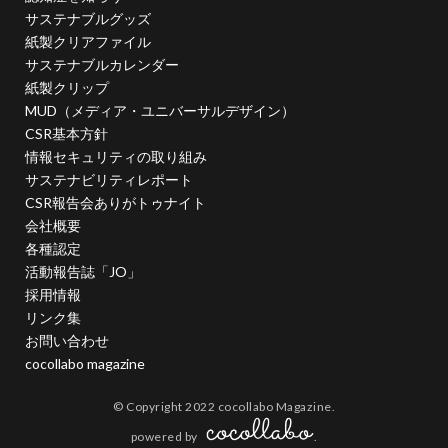
横浜トリエンナーレ
横浜の未来に開く100の種
サステナブルグッズ
紙製クリアファイル
横浜企業経営支援財団
横浜国立大学
サステナブルカレンダー
横浜型地域貢献企業
紙製クリップ
横浜型地域貢献企業プロモーション動画
MUD（メディア・ユニバーサルデザイン）
CSR基本方針
横浜型地域貢献企業認定制度
横浜市
情報セキュリティの取り組み
横浜市会議員荻原隆宏
横浜市市民局地域活動推進課
サステナビリティレポート
横浜市幼稚園協会
横浜市役所
CSR報告会ありがトゥナイト
会社概要
横浜市教育委員会小中学校企画課
横浜市立小学校
各種認定
横浜市篠原西小学校
横浜市経済局
活動報告誌「JO」
横浜市総務局地域防災課
横浜市長選挙
採用情報
横浜清陵高校
横浜清陵高校野球部
横浜近代建築
リンク集
お問い合わせ
機密情報
歌舞伎役者
歌麿
正倉院
武家
cocollabo magazine
武家政権
歴史的建造物
母校にCAPを贈ろうプロジェクト
© Copyright 2022 cocollabo Magazine.
母校にCAPを送ろうキャンペーン
毛色
気候変動
powered by
.