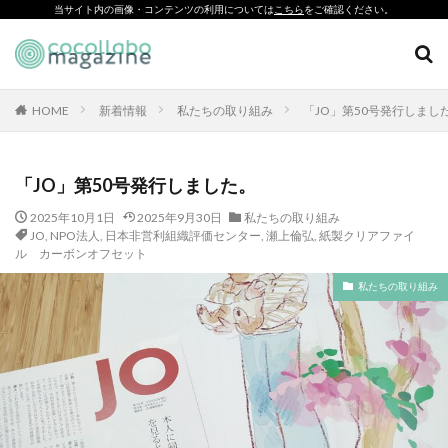
当サイト内の画像・コンテンツの利用については
こちら
をご確認ください。
CSR
SDGs
環境印刷
ソーシャルえほん
紙製クリアファイル
HOME
新着情報
私たちの取り組み
「JO」第50号発行しまし
カテゴリー
「JO」第50号発行しました。
2025年10月1日
2025年9月30日
私たちの取り組み
タグ
JO
,
NPO法人
,
日本非営利組織評価センター
,
瀬上倫弘
,
紙製クリアファイ
ル カーボンオフセット
「とことこふわり」
私たちの取り組み
「ヘルシーな関係」を親子で学べる絵本を作って、暴力のない
未来へ！
「白楽・六角橋のどこコレ？展」
#CAP #母校にCAPを送ろうキャンペーン #エンパワメントかな
がわ
#大口台小学校
□□□
♯7119
10代
110番