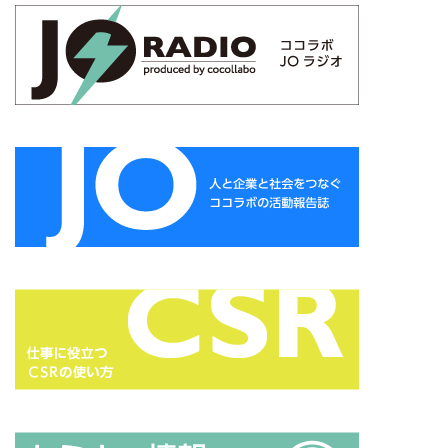
タイポグラフィ
タウンニュース
タウンニュース705号
タウンニュースタウンニュース神奈川区版
タウンニュース神奈川
タウンニュース神奈川区版
タスクマネージャー
ただちしゅんた
タツミプランニング
タバコ
たばこ
タペストリー
チョコレート
ツキノワグマ
つながる よこはま にほんごコミュニケーション
ツルスイ
データ
データ送信
ディレクション
デザイン
デザイン系
デジタル出版社連盟
デジタル化
テレワーク
トークセッション
トイレの遺跡
ドライフラワー
トレンドカラー
ナポレオン
ナマケモノ
ニカワ
ニュアンスカラー
ヌーベルキュイジーヌ
ネガティブカラー
ノートをつくろう
ノミ色