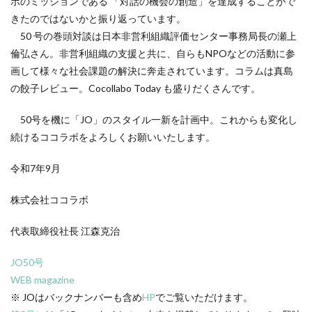
ボのミッションである 「対話の機会の創造」を達成することがで
CSR活動報告誌
DIC
DIG IT.
DTP
きたのではないかと振り返っています。
DTPオペレーター
DX
DXセミナー
DX導入
50 号の巻頭対談は日本非営利組織評価センター事務局長の瀬上
EcoVadis
EMO’s Kitchen
Emotet
ESD
倫弘さん。非営利組織の支援と共に、自らもNPOなどの活動に参
ESG
ESG投資
ESG投資セミナー
EtoR
画して様々な社会課題の解決に奔走されています。コラムは真島
FNN
FNNプライムオンライン
ghg
の餃子レビュー。Cocollabo Today も盛りだくさんです。
Giving December
GP
GUGA
HAMARU
50号を機に「JO」のスタイル一新を計画中。これからも変化し
HAMARUラクシスフロント店
ICDP
IDEC
IIRC
続けるココラボをよろしくお願いいたします。
Illustrator
Indesign
INSATSU
令和7年9月
INSATSU大交流会
INSATU酒場
IoT製品に対するセキュリティラベリング制度
IPA
株式会社ココラボ
ISSB
ISSBオンラインセミナー
ITI
J-SHIS
代表取締役社長 江森克治
J-SHIS 地震ハザードステーション
JAGAT
Japanese
JC-STAR
JIA神奈川
JIPDEC
JO
JO50号
JO Podcast
jojibee
JR
Kintone
WEB magazine
Kintone セミナー
Kintone 無料 セミナー
※ JOはバックナンバーも含め
HP
でご覧いただけます。