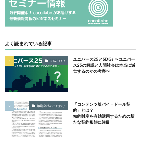
ノロウイルス
バイ・ドール
バイオミミクリー
バイオミメティクス
バケツ
ハズキルーペ
はだ一郎
ハッキリ
パッケージ
パッケージカラー
パッケージデザイン
よく読まれている記事
はまっこ未来カンパニー
はまっ子未来カンパニープロジェクト
はまふれんど
ユニバース25とSDGs 〜ユニバー
CSR&SDGs
パリグリーン
パリスグリーン
ハレの日
ス25の解説と人間社会は本当に滅
亡するのかの考察〜
パンフレット印刷
ヒグマ
ビジョン策定
ひまわり
ピュース
ビヨンド
ヒ素
フードロス
ファシリテーション
ファッション
フィッシュマンズ
フォイヤーシュタイン
「コンテンツ版バイ・ドール契
印刷会社のこだわり
約」とは？
フォトコンテスト
フォント
ぷかぷか
知的財産を有効活用するための新
プラスチックごみ
プラスチック対策
たな契約形態に注目
フランスの伝統色
ブランディング
ブランドイメージ
プリンテックステージ