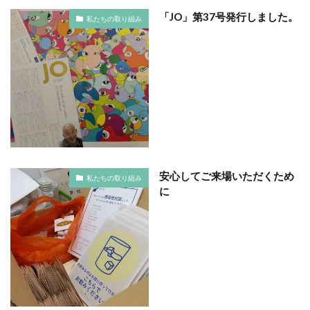
ガモット
カラーコーディネーション
「JO」第37号発行しました。
私たちの取り組み
カラーコットン
カラーサンプル
カラフル
カレッジ
カレンダー
ギター
キャリアフェスタ
キャリア教育
キャリデザイン
キントーン
グソクムズ
クチロロ
クッキリ
クマ
クラウドファンディング
クラフトマルシェ
グリーンプリンティング
クリエイティブ
クリエイティブの未来
クリエイティブプリンティング
安心してご来場いただくため
ゲーテ
コースター
コーポレートガバナンスコード
私たちの取り組み
に
コーポレートカラー
ゴール12
ゴール14
ココラボ
こころの健康相談センター
ゴシック体
コスト削減
こども相談
こども食堂
ゴミ箱
ゴルフ
これつる
コロナ
コンサルティング
ご近所ランチ
サーキュラーエコノミー
サイバーセキュリティ対策
サイバーセキュリティ月間