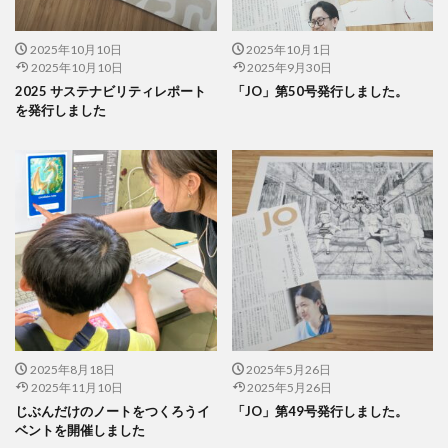
夏期休業
外国人
夜間作業
大ヒット商品
大丸有エリア
大口
大喜利印刷
大喜利印刷店
2025年10月10日
2025年10月1日
大喜利印刷店（展）
大学生
大宝律令
2025年10月10日
2025年9月30日
2025 サステナビリティレポート
「JO」第50号発行しました。
大江電機（株）
大田黒衣美
大野愛
天然色
を発行しました
奈良時代
奢侈禁止令
女子カレッジ
女子高生
女房装束
妖精
子ども
子ども110番
子どもが育つ地域
子ども支援
子ども食堂
子育て
子育て支援
季節
学校
学校教育
学環
学生
学生起業
安全性
官公需
実践
実践導入
害虫
寄付
寄付入門
寄付月間
寒暖差
寺
対談
封筒
専門学校生
小学校
小学校教諭
小松川千本桜
就活
山歩き
岐阜大学
岩絵具
工事
2025年8月18日
2025年5月26日
2025年11月10日
2025年5月26日
工場見学
工芸
希望色
平安時代
じぶんだけのノートをつくろうイ
「JO」第49号発行しました。
平安貴族
年明け
年末年始
年末年始休業日
ベントを開催しました