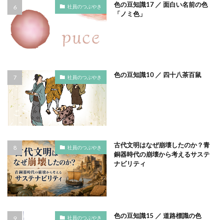
色の豆知識17 ／ 面白い名前の色
社員のつぶやき
モノトーン
ものを大切に
モビリティ
「ノミ色」
やさしいものづくり
ユニバーサルデザイン
よこはま
ヨコハマSDGs文化祭
よこはまグッド・バランス賞
よこはまグッドバランス賞
よこはま共創コンソーシアム
色の豆知識10 ／ 四十八茶百鼠
社員のつぶやき
よこはま日本語学習センター
ヨハネス・グーテンベルク
ラジオ
ラテン語
ランサムウェア
ランサムウェア対策
ランチ
リサイクル
リスクアセスメント
リスク回避
リトルプラネット
古代文明はなぜ崩壊したのか？青
リニューアル
リビング横浜
リフォーム
社員のつぶやき
銅器時代の崩壊から考えるサステ
ルイ16世
レイアウト
レイチェル・カーソン
ナビリティ
レインボーカラー
レジリエンス
ロゴ
ロココ
ロゴの色
ロシア
ロジカルシンキング
ロマンス詐欺
ろ過装置
ワーク・ライフ・バランス
色の豆知識15 ／ 道路標識の色
社員のつぶやき
ワークショップ
わーくぴあ
ワックスタブレット