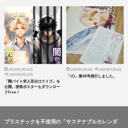
幸ヶ谷幼稚園
広報よこはま
広報誌
広瀬治代
庶民
建築
弁当
当社ドメインを装った不審なメールにご注意ください
後輩とプロジェクト
従業員教育
御衣黄
御衣黄桜
循環型経済
徳川禁令
怒りをコントロール
思いやり
性暴力
情報
情報アクセシビリティ
情報セキュリティ
情報セキュリティ 従業員教育
2025年2月13日
2025年1月6日
2025年1月6日
情報セキュリティ10大脅威
情報セキュリティの取り組み
2025年2月17日
「JO」第48号発行しました。
情報セキュリティマネジメント
情報セキュリティ対策
「闇バイト求人見分けクイズ」を
公開。啓発ポスターもダウンロー
情報リスク
情報リスクアセスメント
ドFree！
情報リスク対策
情報保護
情報処理推進機構
情報漏洩防止
情報開示
情報難民
感情
感染予防
感染予防対策
感染対策
プラスチックを不使用の「サステナブルカレンダ
手作り消毒液
手製本
投資家向けの情報開示