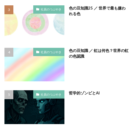
フルカラー
フレイル予防
ブレゼ
色の豆知識25 ／ 世界で最も嫌わ
社員のつぶやき
れる色
プレミアム企業
ペーパーサミットジャパン2026
ベイカー・ミラー・ピンク
ヘルシーな関係
ペルソナ
ポートフォリオ
ホームページ
ぼうさいえほん
ボウリング大会
ポスター
色の豆知識 ／ 虹は何色？世界の虹
ホッキョクグマ
ホテルニューグランド
ポリバケツ
社員のつぶやき
の色認識
ポワレ
ポンペイ遺跡
マームニール
マイクロプラスチック
まちゼミ
まちづくり
マネジメント
マネジメントシステム
マリー・アントワネット
マルウェア
ミウラ折り
哲学的ゾンビとAI
社員のつぶやき
ミカド
ミカドイエロー
ミニマル
みわまさよ
みんな電力
メール
メセナ活動
メディア
メディア・ユニバーサル・デザイン
メディアクリエーション
メディアユニバーサルデザイン
メモ帳
メンタルヘルス
モスグリーン