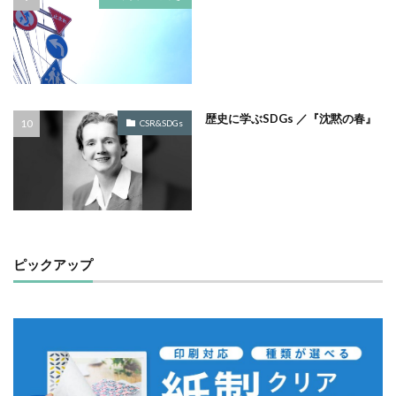
一般功労者
一般社団法人横浜もの・まち・ひとづくり
一般財団法人日本情報経済社会推進協会
三日月堂
三省合意
世界アルツハイマーデー
世界自殺予防デー
中国語
中学生
中小企業
歴史に学ぶSDGs ／『沈黙の春』
CSR&SDGs
中小企業もランサムウェア被害の対象に
中小企業向け
中小企業庁
中小企業者に関する国等の契約の基本方針
中村技術士事務所
中綴じ
丸の内仲通りビル
丸善
丹野快一
事例
事業価値
事業戦略
事業継続力強化計画
事業継続計画
二酸化炭素
ピックアップ
二重の虹
交流会
人や国の不平等をなくそう
人権
人権デューデリジェンス
人的資本
人的資本経営
人類の発展
介護者
仏閣
仮想ボディ
企業
企業IT利活用動向調査2026
企業のSDGs
企業の権利
企業の社会的責任