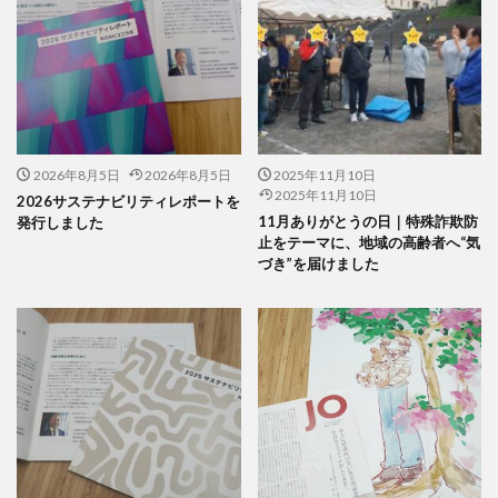
印刷用語
印象派
印象色
危険から身を守る啓発シリーズ
反 ESG
取り組み
取り組み方
受注戦略
古代
古代の紙
古代の製紙
古代ヨーロッパ
古代種
古建築
台湾
台湾インターンシップ
台湾人
台湾貿易センター
合理的配慮
吾奏 伸
吾妻鏡
2026年8月5日
2026年8月5日
2025年11月10日
2025年11月10日
2026サステナビリティレポートを
品種改良
哺乳類
商店街
啓発ポスター
11月ありがとうの日｜特殊詐欺防
発行しました
営業日
営業時間
器
四十八茶百鼠
止をテーマに、地域の高齢者へ“気
づき”を届けました
回遊カード
団十郎
団十郎茶
国立研究開発法人 防災科学技術研究所
国連標識
地元
地図
地図帳
地域
地域イベント
地域交流
地域企業賞
地域課題
地域貢献
地域食堂
地球温暖化
地震10秒診断
型抜き
型押し革のケース
埋めるごみ
報告会
報告書
壁画
壁紙
夏
夏休みイベント
夏季休業