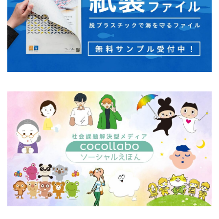
企業の社会的責任とは何か？
企業は社会の公器
企業ロゴ
企業経営
企業防衛
伊豆
会社
会社経営
会社見学
会社説明会
伝えるためのユニバーサルデザインフェア
伝わりやすい
伝わりやすいデザイン
伝わりやすく
伝わりやすさ
伝統工芸
伝統紋様
伝統色
住宅新報
体罰
体調を整える
体調不良
保育無償化
保護者
修繕
個人情報
健康
偽セキュリティ警告
偽セキュリティ警告（サポート詐欺）画面の閉じ方体験サイト
働き方改革
僧侶
先生
光拡散技術
入社2年目
入稿の仕方
全ての人に健康と福祉を
全印工連
全印工連CSRスリースター認定取得
全印工連CSR認定制度
全日本印刷工業組合連合会
全日本盲導犬使用者の会
八重桜