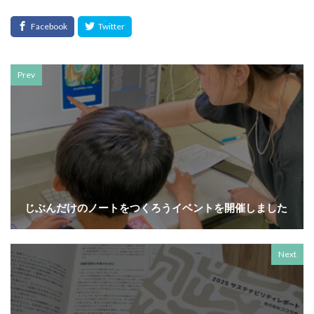
YOKOHAMA RePLASTIC フォーラム 2023
ZINE
Z世代
アート
アダプテッドスポーツサポートセンター
アドバイスボード
アパレル
アフターコロナ
Prev
アフリカ
アメリカ
ありがトゥナイト
ありがとうの日
ありがとう運動シール
アンガーマネジメント
アンケート
アンコンシャス・バイアス
イエロー
イギリス
いじめ
いっせい防災行動訓練
イベント
イメージカラー
イヤホン
イライラ
インキ
じぶんだけのノートをつくろうイベントを開催しました
インキローラー
インキ使用量削減
インク
インターン
インターンシップ
Next
インターンシップの推進に当たっての基本的考え方
インターン生
インドネシア
インナージャーニー
ヴィクトリア朝
ウィルス
ウイルス