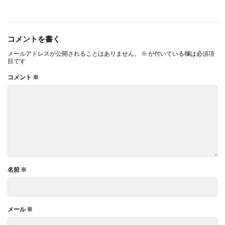
サイバーレジリエンス
サイバーレジリエンスのためのコミュニケーション
コメントを書く
サイバー攻撃
サイボウズ
サステナビリティ
メールアドレスが公開されることはありません。
サステナビリティ セミナー
※
が付いている欄は必須項
目です
サステナビリティオンラインセミナー
コメント
※
サステナビリティレポート
サステナビリティレポートセミナー
サステナビリティレポート作成
サステナビリティレポート作成セミナー
サステナビリティ関連情報開示
サステナブル
サステナブルカレンダー
サステナブルコットン
名前
※
サステナブル素材
サスレポ
サスレポセミナー
サスレポ作成セミナー
サプライチェーン
サプライチェーン強化セキュリティ評価制度
メール
※
サプライチェーン強化に向けたセキュリティ対策評価制度