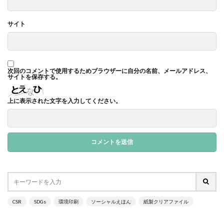
サプライチェーン排出
サプライチェーン排出量
サイト
サプライチェーン調査
サポート詐欺
サポート詐欺 対処
さみやこし
さわやか
サンケイリビング
サンセリフ
サンフランシスコ
サンワテクニカルパートナーズ
シート出力
次回のコメントで使用するためブラウザーに自分の名前、メールアドレス、
サイトを保存する。
シェーレグリーン
シェイクアウト
しましま画
ジャズ
シロクマ
シンプル
シンポジウム
上に表示された文字を入力してください。
シンボルカラー
スイートピー
スタイリッシュ
ストレス
ストレス緩和
すべての人に健康と福祉を
スポーツ
スマホ教室
スミ１色
スローレーベル
スロー百貨店
セキュリTT兄弟
セキュリティインシデント
セキュリティ月間
セミナー
セルフケア
ゼロトラストモデル
CSR
SDGs
環境印刷
ソーシャルえほん
紙製クリアファイル
ソーシャルえほん
ソーシャルサーカス
ソメイヨシノ
ダークモード
ターポリン出力