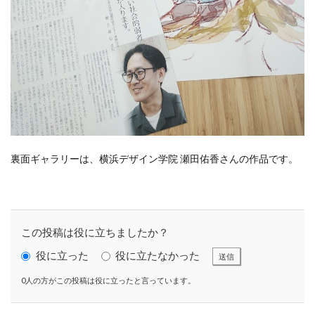
SDGsセミナーオンライン無料
SDGsセミナー無料
SDGsでつながるヨコハマ
SDGsとは
SDGsの取り組み
SDGsの概要
SDGsビジネスモデル
SDGs入門
SDGs具体的な取り組み
SDGs基礎
SDGs実践
SDGs有料セミナー
SDGｓ無料セミナー
SDGs経営セミナー
SFプロトタイプ
SF作家
SGDs戦略
SLOW CIRCUS
SLOW FACTORY
SLOW GELATO
SLOW LABEL
SLOW MOVEMENT
裏面ギャラリーは、横浜デザイン学院 瀬田佑香さんの作品です。
SR調達
SSBJ
SSL/TLSサーバー証明書
SSL/TLSサーバー証明書の有効期間
STOP自殺
SUSレポ
TAITRA
TAKUROMAN
TALKの原則
この投稿は役に立ちましたか？
TCFD
tvk
UDホテル
UVカット
WFP
役に立った
役に立たなかった
送信
Win10
win10サポート終了
Windows Office
Windows10サポート終了
withコロナ
WLB
Xi
0人の方がこの投稿は役に立ったと言っています。
Xiプロジェクト
YOKOHAMA RePLASTIC