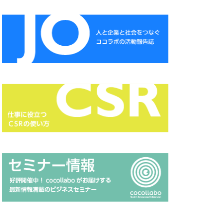
CSR
CSR報告書
DXセミナー
ESG投資セミナー
A
HAMARU
NSATSU
ISSB
Japanese
MUDフェア
 セミナー
page
HP 地域貢献
RGB
Scope