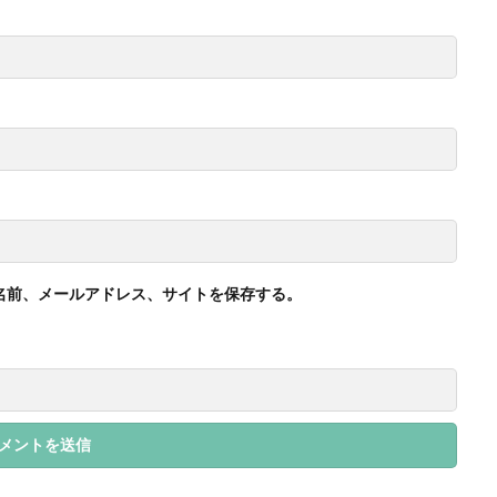
イン
フォトコンテスト
フォント
ぷかぷか
プラスチックごみ
フランスの伝統色
ブランディング
ブランドイメージ
プリン
フレイル予防
ブレゼ
プレミアム企業
ペーパーサミットジャパン20
・ピンク
ヘルシーな関係
ペルソナ
ポートフォリオ
ホームペ
ボウリング大会
ポスター
ホッキョクグマ
ホテルニューグラン
ペイ遺跡
マームニール
マイクロプラスチック
まちゼミ
まち
マネジメントシステム
マリー・アントワネット
マルウェア
ミウ
ミニマル
みわまさよ
みんな電力
メール
メセナ活動
ーサル・デザイン
メディアクリエーション
メディアユニバーサルデザ
名前、メールアドレス、サイトを保存する。
モスグリーン
モノトーン
ものを大切に
モビリティ
やさ
イン
よこはま
ヨコハマSDGs文化祭
よこはまグッド・バランス賞
ランス賞
よこはま共創コンソーシアム
よこはま日本語学習センター
ンベルク
ラジオ
ラテン語
ランサムウェア
ランサムウェア対
リスクアセスメント
リスク回避
リトルプラネット
リニューアル
ルイ16世
レイアウト
レイチェル・カーソン
レインボーカラー