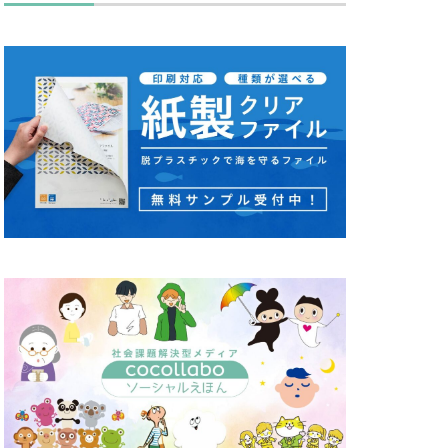
キュリティ月間
ス
タバコ
ディレクション
セッション
カワ
ノミ色
ハズキルーペ
リーン
り
ピュース
マンズ