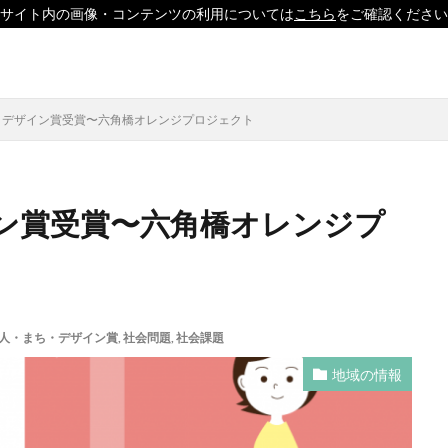
サイト内の画像・コンテンツの利用については
こちら
をご確認ください
印刷
ソーシャルえほん
紙製クリアファイル
・デザイン賞受賞〜六角橋オレンジプロジェクト
ン賞受賞〜六角橋オレンジプ
」
「ヘルシーな関係」を親子で学べる絵本を作って、暴力のない未来へ！
どこコレ？展」
#CAP #母校にCAPを送ろうキャンペーン #エンパワメントか
□□□
♯7119
10代
110番
119番
119通報のかけ方
用
14世紀
14世紀フランス
18世紀
19世紀
2025
人・まち・デザイン賞
,
社会問題
,
社会課題
形新幹線
Adobe教育
AI
ASSC
BankART KAIKO
BankART 
地域の情報
UE BIRD COLLECTION
BUKATSUDO
CA/Browser Forum（CA/Bフォ
CAP
CDP
Child Assault Prevention
CMYK
CO2
CO2削減
Co2排出量
CO2排出量削減
Co2排出量算定方法