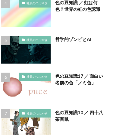
インキ使用量削減
色の豆知識 ／ 虹は何
社員のつぶやき
色？世界の虹の色認識
え方
ウイルス
エトゥフェ
哲学的ゾンビとAI
社員のつぶやき
まひろば
ーク
色
お正月
色の豆知識17 ／ 面白い
社員のつぶやき
かさねの色目
名前の色「ノミ色」
ディネーション
クチロロ
色の豆知識10 ／ 四十八
社員のつぶやき
ング
茶百鼠
コースター