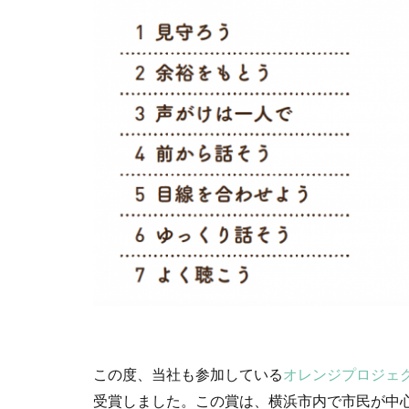
cocollabo
c
CSR 活動報告誌
CSR活動
CS
DX導入
EcoV
EtoR
FNN
HAMARUラクシ
INSATSU大交流会
ISSBオンラインセ
JC-STAR
JI
Kintone セミナ
MENTAL HEA
NEWoMan
page2021
P
この度、当社も参加している
オレンジプロジェ
PHP研究フォーラ
受賞しました。この賞は、横浜市内で市民が中
Scope1
Scop