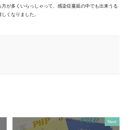
る方が多くいらっしゃって、感染症蔓延の中でも出来うる
ミナー
SDGs 入門 セミナー 無料
SDGs3.4
SDGsウォッシュ
嬉しくなりました。
セミナー
SDGsコンサルティング
SDGsセミナー
SDGsセミナーSD
ンライン無料
SDGsセミナー無料
SDGsでつながるヨコハマ
SDGsと
SDGsの概要
SDGsビジネスモデル
SDGs入門
SDGs具体的な
DGs実践
SDGs有料セミナー
SDGｓ無料セミナー
SDGs経営セミナ
SF作家
SGDs戦略
SLOW CIRCUS
SLOW FACTORY
SLOW
SLOW MOVEMENT
SR調達
SSBJ
SSL/TLSサーバー証明書
ー証明書の有効期間
STOP自殺
SUSレポ
TAITRA
TAKUROMAN
UDホテル
UVカット
WFP
Win10
win10サポート終了
ート終了
withコロナ
WLB
Xi
Xiプロジェクト
YOKOHAM
ASTIC フォーラム 2023
ZINE
Z世代
アート
ーツサポートセンター
アドバイスボード
アパレル
アフターコロナ
りがトゥナイト
ありがとうの日
ありがとう運動シール
アンガーマ
Next
アンコンシャス・バイアス
イエロー
イギリス
いじめ
いっせ