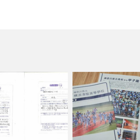
ロゴの色
ロシア
ロジカルシンキング
ロマンス詐欺
ろ
バランス
ワークショップ
わーくぴあ
ワックスタブレット
一
もの・まち・ひとづくり
一般財団法人日本情報経済社会推進協会
三日
ーデー
世界自殺予防デー
中国語
中学生
中小企業
ムウェア被害の対象に
中小企業向け
中小企業庁
る国等の契約の基本方針
中村技術士事務所
中綴じ
丸の内仲通りビ
例
事業価値
事業戦略
事業継続力強化計画
事業継続計画
流会
人や国の不平等をなくそう
人権
人権デューデリジェンス
人類の発展
介護者
仏閣
仮想ボディ
企業
企業IT利活
企業の権利
企業の社会的責任
企業の社会的責任とは何か？
企業
業経営
企業防衛
伊豆
会社
会社経営
会社見学
会
バーサルデザインフェア
伝わりやすい
伝わりやすいデザイン
伝わ
伝統工芸
伝統紋様
伝統色
住宅新報
体罰
体調を整え
保護者
修繕
個人情報
健康
偽セキュリティ警告
告（サポート詐欺）画面の閉じ方体験サイト
働き方改革
僧侶
先生