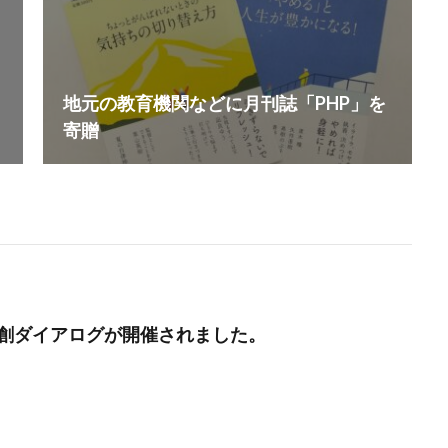
メージカラー
イヤホン
イライラ
インキ
インキローラー
ターン
インターンシップ
インターンシップの推進に当たっての基本的考
インドネシア
インナージャーニー
ヴィクトリア朝
ウィルス
ウエディングボード
うちき
エコ
エシカル
エチュベ
地元の教育機関などに月刊誌「PHP」を
エンパワーメントかながわ
エンパワメントかながわ
オーガニック
寄贈
トン
オーバーワーク
オウンドメディア
おおぐち工房
おひさ
オリーブグリーン
オリジナルノート
オリンピック
オレンジパ
クト
オレンジプロジェクト2050
オンライン
オンラインセミナー
お年寄り
お年寄りに優しいまちづくり
お弁当
お構いなしの
祝い
お蕎麦
カードフォルダ
カーボンニュートラル
かき氷
かながわ再エネ電力利用事業者
かめのぞき色
ガモット
カラーコー
A共創ダイアログが開催されました。
カラーサンプル
カラフル
カレッジ
カレンダー
ギター
キャリア教育
キャリデザイン
キントーン
グソクムズ
マ
クラウドファンディング
クラフトマルシェ
グリーンプリンティ
クリエイティブの未来
クリエイティブプリンティング
ゲーテ