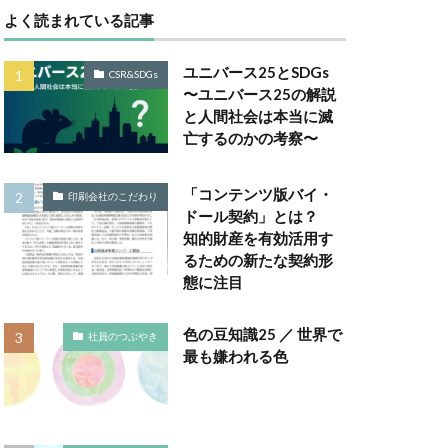
よく読まれている記事
Gsセミナー
ユニバース25とSDGs
CSR&SDGs
は
〜ユニバース25の解説
と人間社会は本当に滅
取り組み
亡するのかの考察〜
ー
 GELATO
「コンテンツ版バイ・
印刷会社のこだわり
ドール契約」とは？
知的財産を有効活用す
TALKの原則
るための新たな契約形
Windows Office
態に注目
A RePLASTIC
色の豆知識25 ／ 世界で
社員のつぶやき
最も嫌われる色
アフリカ
ネジメント
い防災行動訓練