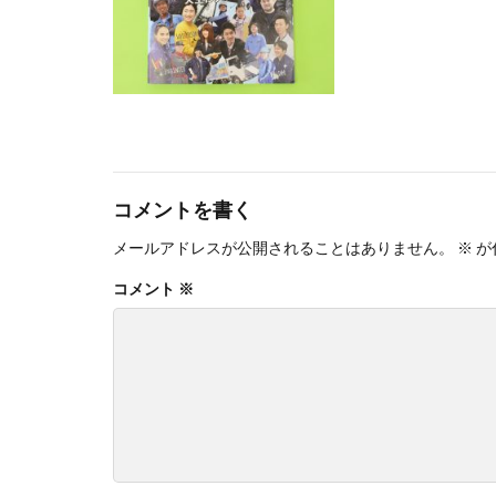
スローレーベル
セミナー
セ
ソメイヨシノ
タウンニュース70
タウンニュース神
たばこ
タペ
つながる よこは
コメントを書く
デザイン
デ
メールアドレスが公開されることはありません。
※
が
トイレの遺跡
コメント
※
ニュアンスカラー
ノロウイルス
はだ一郎
ハ
はまっこ未来カン
パリスグリーン
ビヨンド
ヒ