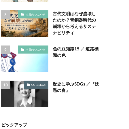
ラボ
ゴミ箱
古代文明はなぜ崩壊し
社員のつぶやき
コノミー
たのか？青銅器時代の
崩壊から考えるサステ
ナビリティ
ナビリティ
ポート
色の豆知識15 ／ 道路標
社員のつぶやき
ポート作成セミナー
識の色
コットン
チェーン
評価制度
歴史に学ぶSDGs ／『沈
CSR&SDGs
黙の春』
サンフランシスコ
しましま画
スタイリッシュ
スミ１色
ピックアップ