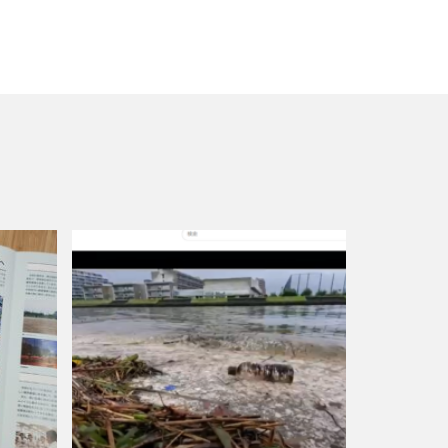
過装置
般功労者
月堂
三省合意
ル
丸善
二酸化炭素
人的資本
用動向調査2026
は社会の公器
社説明会
りやすく
る
体調不良
光拡散技術