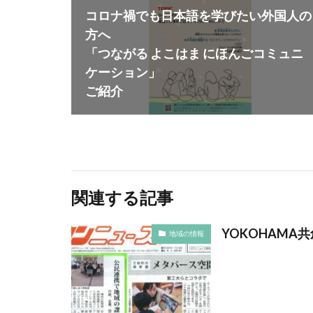
イベント
イ
コロナ禍でも日本語を学びたい外国人の
インク
イン
方へ
インターン生
「つながる よこはま にほんごコミュニ
ヴィンテージ
ケーション」
エリザベス女王
ご紹介
オーガニックコッ
オフセット印刷
オレンジプロジェ
オンライン展示会
お盆休み
お
関連する記事
カテゴリ1
YOKOHAM
カラーコットン
地域の情報
キャリアフェスタ
クッキリ
ク
クリエイティブ