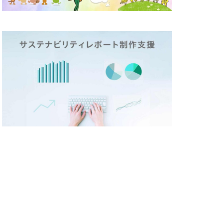
テックステージ
26
ージ
ド
ポリバケツ
づくり
ラ折り
ミカド
メディア
イン
メモ帳
しいものづくり
策
ランチ
リビング横浜
レジリエンス