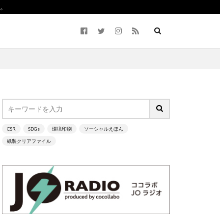
。
CSR
SDGs
環境印刷
ソーシャルえほん
ながわ
紙製クリアファイル
2050
5回継続賞
Life7
BCP
ーラム）
CO2ゼロ
cocllabo