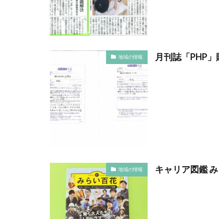
コーポレートガバ
こころの健康相談
ゴルフ
これ
サイバーセキュリ
月刊誌「PHP
地域の情報
サイバーレジリエ
サステナビリティ
サステナビリティ
サステナビリティ
サステナブル素材
サプライチェーン
サプライチェーン
サポート詐欺 対
キャリア図鑑 
地域の情報
サンワテクニカル
ジャズ
シロ
ストレス
ス