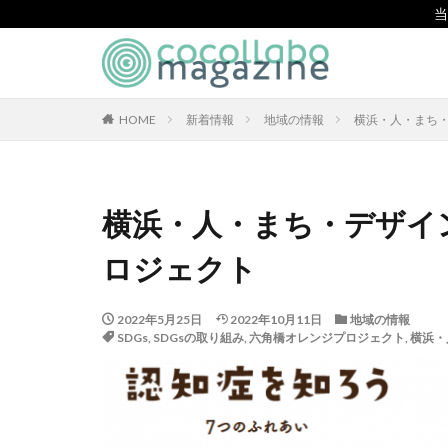
当
CSR
SDGs
環境
カテゴリー
HOME
新着情報
地域の情報
横浜・人・まち
タグ
横浜・人・まち・デザイ
「とことこふわり
ロジェクト
「白楽・六角橋の
#大口台小学校
2022年5月25日
2022年10月11日
地域の情報
119通報の適正利
SDGs
,
SDGsの取り組み
,
六角橋オレンジプロジェクト
,
横浜・
7世紀
923
BEYOND
BL
CA/Bフォーラム
CO2ゼロ印刷