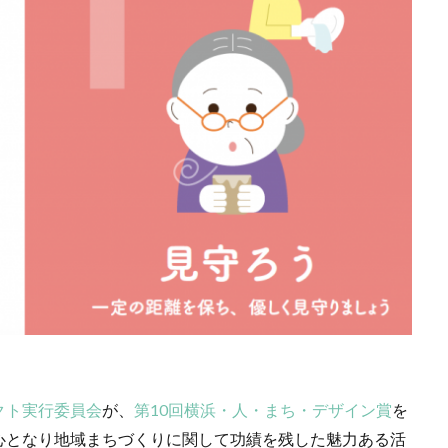
ocollaboソーシャルえほん
COCOしのはら
COVID-19
Creative
CSRの取り組み
CSR取り組み事例
CSR取組み
CSR報告会
R活動報告誌
DIC
DIG IT.
DTP
DTPオペレーター
DX
adis
EMO’s Kitchen
Emotet
ESD
ESG
ESG投資
FNNプライムオンライン
ghg
Giving December
GP
GUG
スフロント店
ICDP
IDEC
IIRC
Illustrator
Indesign
I
INSATU酒場
IoT製品に対するセキュリティラベリング制度
IPA
ミナー
ITI
J-SHIS
J-SHIS 地震ハザードステーション
JAGAT
A神奈川
JIPDEC
JO
JO Podcast
jojibee
JR
Kintone
ー
Kintone 無料 セミナー
KUSC
LINEの使い方
LTH〜うまくいかないときに開く本〜
MOBI BASE
MOMUNIR
MUD
NEWoMan ART Window
NISC
NPO
NPO法人
ntone 無料
ANTONE
PANTONE 448C
Paratriennale
PeRRY
PHP
P
クト実行委員会
が、
第10回横浜・人・まち・デザイン賞
を
ム
PHP研究所
PISM
PrintNext
puce
READYFOR
心となり地域まちづくりに関して功績を残した魅力ある活
e2
Scope3
SCS評価制度
SDGs
SDGｓ
SDGs 入門