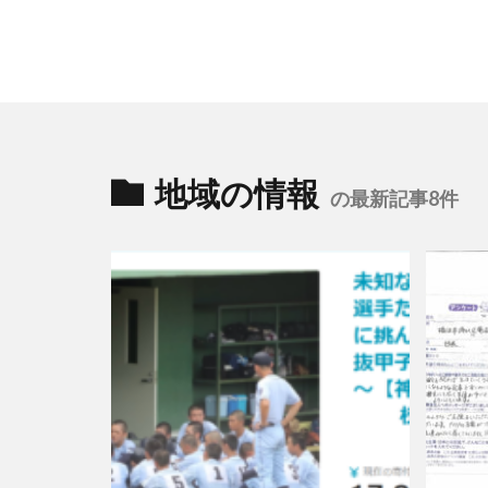
ロゴ
ロココ
ワーク・ライフ・
一般社団法人横浜
世界アルツハイマ
中小企業もランサ
中小企業者に関す
地域の情報
の最新記事8件
丹野快一
事
二重の虹
交
人的資本経営
企業のSDGs
企業ロゴ
企
伝えるためのユニ
伝わりやすさ
保育無償化
偽セキュリティ警