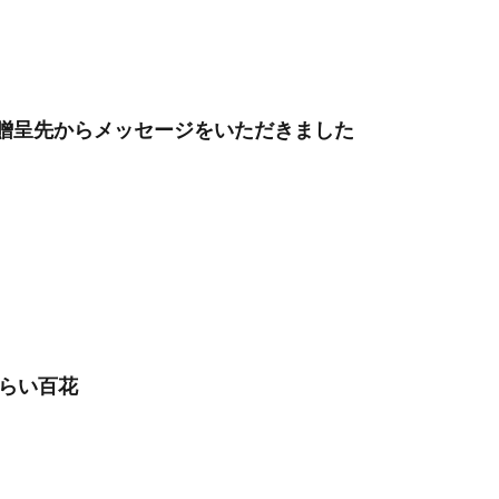
ナンスコード
コーポレートカラー
ゴール12
ゴール14
ココ
センター
ゴシック体
コスト削減
こども相談
こども食堂
つる
コロナ
コンサルティング
ご近所ランチ
サーキュラーエ
ティ対策
サイバーセキュリティ月間
サイバーレジリエンス
」贈呈先からメッセージをいただきました
ンスのためのコミュニケーション
サイバー攻撃
サイボウズ
サステ
 セミナー
サステナビリティオンラインセミナー
サステナビリティレ
レポートセミナー
サステナビリティレポート作成
サステナビリティレ
関連情報開示
サステナブル
サステナブルカレンダー
サステナブル
サスレポ
サスレポセミナー
サスレポ作成セミナー
サプライ
強化セキュリティ評価制度
サプライチェーン強化に向けたセキュリティ対策
排出
サプライチェーン排出量
サプライチェーン調査
サポート詐欺
処
さみやこし
さわやか
サンケイリビング
サンセリフ
みらい百花
パートナーズ
シート出力
シェーレグリーン
シェイクアウト
クマ
シンプル
シンポジウム
シンボルカラー
スイートピー
トレス緩和
すべての人に健康と福祉を
スポーツ
スマホ教室