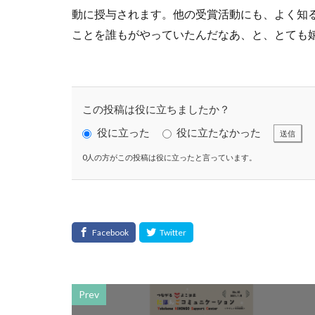
動に授与されます。他の受賞活動にも、よく知
SDGs 入門 セ
ことを誰もがやっていたんだなあ、と、とても
SDGｓオンライン
SDGsセミナーオ
SDGsの取り組み
SDGs基礎
S
この投稿は役に立ちましたか？
SFプロトタイプ
役に立った
役に立たなかった
送信
SLOW LABEL
0人の方がこの投稿は役に立ったと言っています。
SSL/TLSサーバ
TCFD
tvk
Windows10サポ
YOKOHAMA RePL
アダプテッドスポ
アメリカ
あ
Prev
アンケート