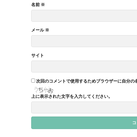
フォイヤーシュタ
名前
※
プラスチック対策
フルカラー
メール
※
ベイカー・ミラー
ぼうさいえほん
ポワレ
ポン
サイト
マネジメント
ミカドイエロー
メディア・ユニバ
次回のコメントで使用するためブラウザーに自分の
メンタルヘルス
ユニバーサルデザ
上に表示された文字を入力してください。
よこはまグッドバ
ヨハネス・グーテ
リサイクル
リフォーム