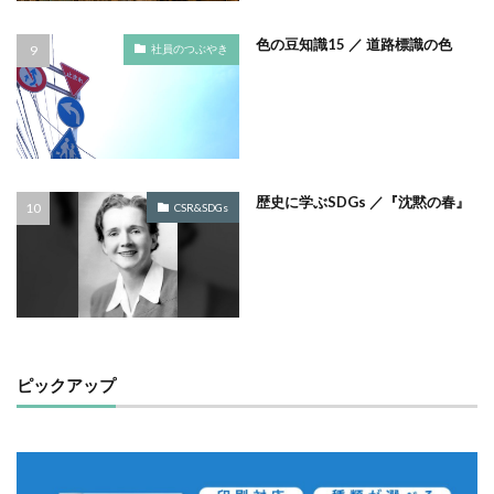
サプライチェーン排出
サプライチェーン排出量
色の豆知識15 ／ 道路標識の色
社員のつぶやき
サプライチェーン調査
サポート詐欺
サポート詐欺 対処
さみやこし
さわやか
サンケイリビング
サンセリフ
サンフランシスコ
サンワテクニカルパートナーズ
シート出力
シェーレグリーン
シェイクアウト
しましま画
歴史に学ぶSDGs ／『沈黙の春』
CSR&SDGs
ジャズ
シロクマ
シンプル
シンポジウム
シンボルカラー
スイートピー
スタイリッシュ
ストレス
ストレス緩和
すべての人に健康と福祉を
スポーツ
スマホ教室
スミ１色
スローレーベル
スロー百貨店
セキュリTT兄弟
ピックアップ
セキュリティインシデント
セキュリティ月間
セミナー
セルフケア
ゼロトラストモデル
ソーシャルえほん
ソーシャルサーカス
ソメイヨシノ
ダークモード
ターポリン出力