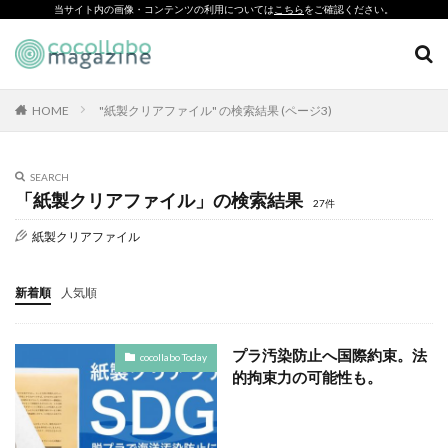
当サイト内の画像・コンテンツの利用については
こちら
をご確認ください。
黒パネル
CSR
SDGs
環境印刷
ソーシャルえほん
検索
紙製クリアファイル
HOME
"紙製クリアファイル" の検索結果 (ページ3)
カテゴリー
SEARCH
「紙製クリアファイル」の検索結果
27件
タグ
紙製クリアファイル
「とことこふわり」
「ヘルシーな関係」を親子で学べる絵本を作って、暴力のない
新着順
人気順
未来へ！
「白楽・六角橋のどこコレ？展」
プラ汚染防止へ国際約束。法
cocollabo Today
#CAP #母校にCAPを送ろうキャンペーン #エンパワメントかな
的拘束力の可能性も。
がわ
#大口台小学校
□□□
♯7119
10代
110番