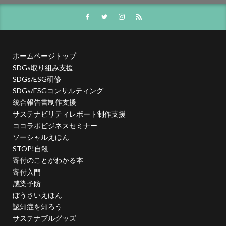
モノトーン
ものを大切に
モビリティ
やさしいものづくり
ユニバーサルデザイン
よこはま
ヨコハマSDGs文化祭
ホームページトップ
よこはまグッド・バランス賞
よこはまグッドバランス賞
SDGs取り組み支援
よこはま共創コンソーシアム
SDGs/ESG研修
よこはま日本語学習センター
ヨハネス・グーテンベルク
SDGs/ESGコンサルティング
統合報告書制作支援
ラジオ
ラテン語
ランサムウェア
サステナビリティレポート制作支援
ランサムウェア対策
ランチ
リサイクル
ココラボビジネスセミナー
リスクアセスメント
リスク回避
リトルプラネット
ソーシャルえほん
STOP!自殺
リニューアル
リビング横浜
リフォーム
寄付のことがわかる本
ルイ16世
レイアウト
レイチェル・カーソン
寄付入門
レインボーカラー
レジリエンス
ロゴ
ロココ
感染予防
ぼうさいえほん
ロゴの色
ロシア
ロジカルシンキング
認知症を知ろう
ロマンス詐欺
ろ過装置
ワーク・ライフ・バランス
サステナブルグッズ
ワークショップ
わーくぴあ
ワックスタブレット