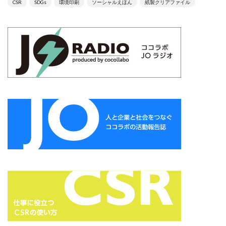
CSR
SDGs
環境印刷
ソーシャルえほん
紙製クリアファイル
YOKOHAMA RePLASTIC フォーラム 2023
ZINE
Z世代
アート
アダプテッドスポーツサポートセンター
アドバイスボード
アパレル
アフターコロナ
アフリカ
アメリカ
ありがトゥナイト
ありがとうの日
ありがとう運動シール
アンガーマネジメント
アンケート
アンコンシャス・バイアス
イエロー
イギリス
いじめ
いっせい防災行動訓練
イベント
イメージカラー
イヤホン
イライラ
インキ
インキローラー
インキ使用量削減
インク
インターン
インターンシップ
インターンシップの推進に当たっての基本的考え方
インターン生
インドネシア
インナージャーニー
ヴィクトリア朝
ウィルス
ウイルス