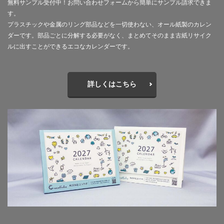
無料サンプル受付中！お問い合わせフォームから簡単にサンプル請求できま
フルカラー
フレイル予防
ブレゼ
す。
プラスチックや金属のリング部品などを一切使わない、オール紙製のカレン
プレミアム企業
ペーパーサミットジャパン2026
ダーです。部品ごとに分解する必要がなく、まとめてそのまま古紙リサイク
ベイカー・ミラー・ピンク
ヘルシーな関係
ルに出すことができるエコなカレンダーです。
ペルソナ
ポートフォリオ
ホームページ
ぼうさいえほん
ボウリング大会
ポスター
詳しくはこちら
ホッキョクグマ
ホテルニューグランド
ポリバケツ
ポワレ
ポンペイ遺跡
マームニール
マイクロプラスチック
まちゼミ
まちづくり
マネジメント
マネジメントシステム
マリー・アントワネット
マルウェア
ミウラ折り
ミカド
ミカドイエロー
ミニマル
みわまさよ
みんな電力
メール
メセナ活動
メディア
メディア・ユニバーサル・デザイン
メディアクリエーション
メディアユニバーサルデザイン
メモ帳
メンタルヘルス
モスグリーン