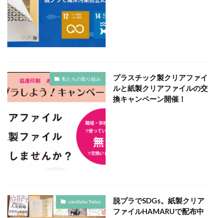
119番
119通報のかけ方
119通報の適正利用
14世紀
14世紀フランス
18世紀
19世紀
2025
2050
5回継続賞
7世紀
923形新幹線
Adobe教育
AI
ASSC
BankART KAIKO
BankART Life7
BCP
BEYOND
BLUE BIRD COLLECTION
BUKATSUDO
プラスチック製クリアファイ
私たちの取り組み
ルと紙製クリアファイルの交
CA/Browser Forum（CA/Bフォーラム）
換キャンペーン開催！
CA/Bフォーラム
CAP
CDP
Child Assault Prevention
CMYK
CO2
CO2ゼロ
CO2ゼロ印刷
CO2削減
Co2排出量
CO2排出量削減
Co2排出量算定方法
cocllabo
cocollabo
cocollaboソーシャルえほん
COCOしのはら
COVID-19
Creative
CSR
CSR 活動報告誌
CSRの取り組み
CSR取り組み事例
脱プラでSDGs。紙製クリア
cocollabo Today
CSR取組み
CSR報告会
CSR報告書
CSR活動
ファイルHAMARUで配布中