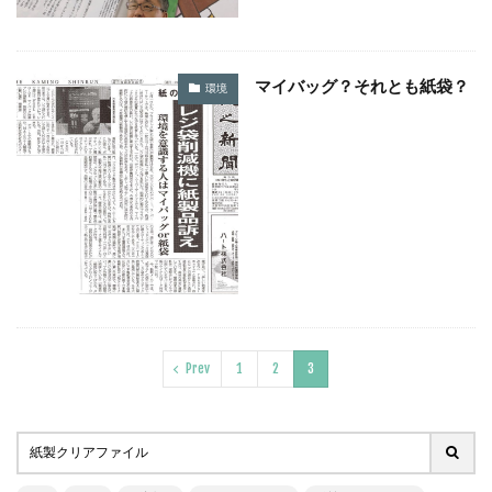
SDGsセミナーオンライン無料
SDGsセミナー無料
SDGsでつながるヨコハマ
SDGsとは
SDGsの取り組み
SDGsの概要
SDGsビジネスモデル
マイバッグ？それとも紙袋？
環境
SDGs入門
SDGs具体的な取り組み
SDGs基礎
SDGs実践
SDGs有料セミナー
SDGｓ無料セミナー
SDGs経営セミナー
SFプロトタイプ
SF作家
SGDs戦略
SLOW CIRCUS
SLOW FACTORY
SLOW GELATO
SLOW LABEL
SLOW MOVEMENT
SR調達
SSBJ
SSL/TLSサーバー証明書
SSL/TLSサーバー証明書の有効期間
STOP自殺
SUSレポ
TAITRA
TAKUROMAN
TALKの原則
Prev
1
2
3
TCFD
tvk
UDホテル
UVカット
WFP
Win10
win10サポート終了
Windows Office
Windows10サポート終了
withコロナ
WLB
Xi
Xiプロジェクト
YOKOHAMA RePLASTIC