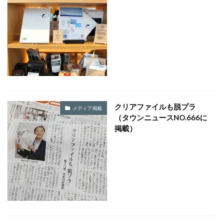
CSR活動報告誌
DIC
DIG IT.
DTP
DTPオペレーター
DX
DXセミナー
DX導入
EcoVadis
EMO’s Kitchen
Emotet
ESD
ESG
ESG投資
ESG投資セミナー
EtoR
FNN
FNNプライムオンライン
ghg
Giving December
GP
GUGA
HAMARU
HAMARUラクシスフロント店
ICDP
IDEC
IIRC
Illustrator
Indesign
INSATSU
クリアファイルも脱プラ
メディア掲載
（タウンニュースNO.666に
INSATSU大交流会
INSATU酒場
掲載）
IoT製品に対するセキュリティラベリング制度
IPA
ISSB
ISSBオンラインセミナー
ITI
J-SHIS
J-SHIS 地震ハザードステーション
JAGAT
Japanese
JC-STAR
JIA神奈川
JIPDEC
JO
JO Podcast
jojibee
JR
Kintone
Kintone セミナー
Kintone 無料 セミナー