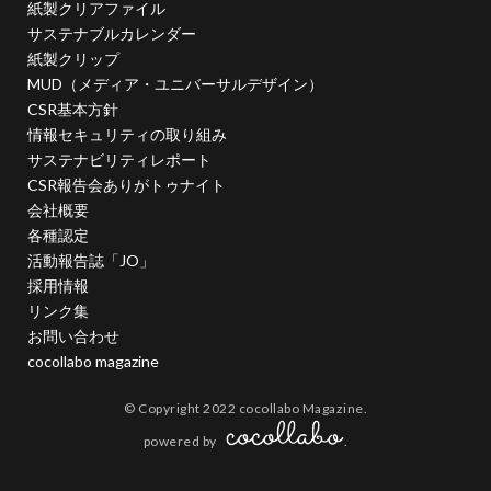
紙製クリアファイル
一般功労者
一般社団法人横浜もの・まち・ひとづくり
サステナブルカレンダー
紙製クリップ
一般財団法人日本情報経済社会推進協会
三日月堂
MUD（メディア・ユニバーサルデザイン）
三省合意
世界アルツハイマーデー
CSR基本方針
世界自殺予防デー
中国語
中学生
中小企業
情報セキュリティの取り組み
サステナビリティレポート
中小企業もランサムウェア被害の対象に
中小企業向け
CSR報告会ありがトゥナイト
中小企業庁
中小企業者に関する国等の契約の基本方針
会社概要
中村技術士事務所
中綴じ
丸の内仲通りビル
各種認定
活動報告誌「JO」
丸善
丹野快一
事例
事業価値
事業戦略
採用情報
事業継続力強化計画
事業継続計画
二酸化炭素
リンク集
二重の虹
交流会
人や国の不平等をなくそう
お問い合わせ
人権
人権デューデリジェンス
人的資本
cocollabo magazine
人的資本経営
人類の発展
介護者
仏閣
© Copyright 2022 cocollabo Magazine.
仮想ボディ
企業
企業IT利活用動向調査2026
powered by
.
企業のSDGs
企業の権利
企業の社会的責任