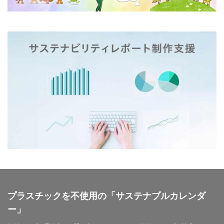
ノロウイルス
バイ・ドール
バイオミミクリー
バイオミメティクス
バケツ
ハズキルーペ
はだ一郎
ハッキリ
パッケージ
パッケージカラー
パッケージデザイン
はまっこ未来カンパニー
はまっ子未来カンパニープロジェクト
はまふれんど
パリグリーン
パリスグリーン
ハレの日
パンフレット印刷
ヒグマ
ビジョン策定
ひまわり
ピュース
ビヨンド
ヒ素
フードロス
ファシリテーション
ファッション
フィッシュマンズ
フォイヤーシュタイン
フォトコンテスト
フォント
ぷかぷか
プラスチックごみ
プラスチック対策
プラスチックを不使用の「サステナブルカレンダ
フランスの伝統色
ブランディング
ー」
ブランドイメージ
プリンテックステージ