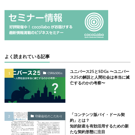
ヴィンテージ
ウエディングボード
うちき
エコ
エシカル
エチュベ
エトゥフェ
エリザベス女王
エンパワーメントかながわ
エンパワメントかながわ
オーガニック
オーガニックコットン
オーバーワーク
オウンドメディア
おおぐち工房
おひさまひろば
よく読まれている記事
オフセット印刷
オリーブグリーン
オリジナルノート
オリンピック
オレンジパーク
ユニバース25とSDGs 〜ユニバー
CSR&SDGs
オレンジプロジェクト
オレンジプロジェクト2050
ス25の解説と人間社会は本当に滅
亡するのかの考察〜
オンライン
オンラインセミナー
オンライン展示会
お年寄り
お年寄りに優しいまちづくり
お弁当
お構いなしの色
お正月
お盆休み
お祝い
お蕎麦
カードフォルダ
カーボンニュートラル
「コンテンツ版バイ・ドール契
印刷会社のこだわり
約」とは？
かき氷
かさねの色目
カテゴリ1
知的財産を有効活用するための新
かながわ再エネ電力利用事業者
かめのぞき色
たな契約形態に注目