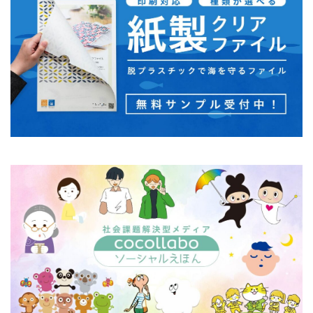
タイポグラフィ
タウンニュース
タウンニュース705号
タウンニュースタウンニュース神奈川区版
タウンニュース神奈川
タウンニュース神奈川区版
タスクマネージャー
ただちしゅんた
タツミプランニング
タバコ
たばこ
タペストリー
チョコレート
ツキノワグマ
つながる よこはま にほんごコミュニケーション
ツルスイ
データ
データ送信
ディレクション
デザイン
デザイン系
デジタル出版社連盟
デジタル化
テレワーク
トークセッション
トイレの遺跡
ドライフラワー
トレンドカラー
ナポレオン
ナマケモノ
ニカワ
ニュアンスカラー
ヌーベルキュイジーヌ
ネガティブカラー
ノートをつくろう
ノミ色