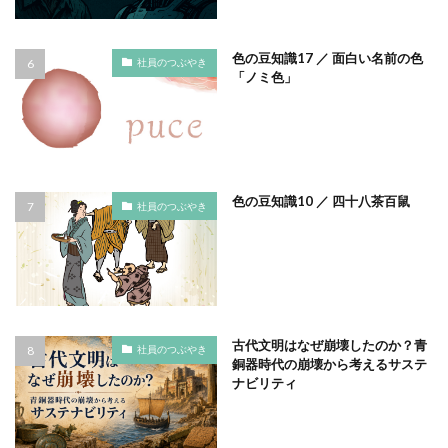
サイバーレジリエンス
サイバーレジリエンスのためのコミュニケーション
色の豆知識17 ／ 面白い名前の色
社員のつぶやき
「ノミ色」
サイバー攻撃
サイボウズ
サステナビリティ
サステナビリティ セミナー
サステナビリティオンラインセミナー
サステナビリティレポート
サステナビリティレポートセミナー
色の豆知識10 ／ 四十八茶百鼠
社員のつぶやき
サステナビリティレポート作成
サステナビリティレポート作成セミナー
サステナビリティ関連情報開示
サステナブル
サステナブルカレンダー
サステナブルコットン
古代文明はなぜ崩壊したのか？青
サステナブル素材
サスレポ
サスレポセミナー
社員のつぶやき
銅器時代の崩壊から考えるサステ
サスレポ作成セミナー
サプライチェーン
ナビリティ
サプライチェーン強化セキュリティ評価制度
サプライチェーン強化に向けたセキュリティ対策評価制度