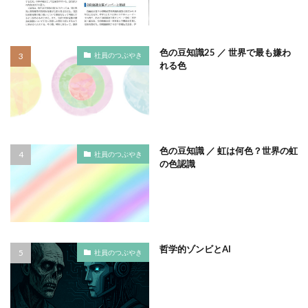
ガモット
カラーコーディネーション
カラーコットン
カラーサンプル
カラフル
カレッジ
カレンダー
ギター
色の豆知識25 ／ 世界で最も嫌わ
社員のつぶやき
れる色
キャリアフェスタ
キャリア教育
キャリデザイン
キントーン
グソクムズ
クチロロ
クッキリ
クマ
クラウドファンディング
クラフトマルシェ
グリーンプリンティング
クリエイティブ
色の豆知識 ／ 虹は何色？世界の虹
クリエイティブの未来
クリエイティブプリンティング
社員のつぶやき
の色認識
ゲーテ
コースター
コーポレートガバナンスコード
コーポレートカラー
ゴール12
ゴール14
ココラボ
こころの健康相談センター
ゴシック体
コスト削減
こども相談
こども食堂
ゴミ箱
哲学的ゾンビとAI
社員のつぶやき
ゴルフ
これつる
コロナ
コンサルティング
ご近所ランチ
サーキュラーエコノミー
サイバーセキュリティ対策
サイバーセキュリティ月間