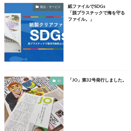
KUSC
LINEの使い方
紙ファイルでSDGs
製品・サービス
MENTAL HEALTH〜うまくいかないときに開く本〜
「脱プラスチックで海を守る
ファイル。」
MOBI BASE
MOMUNIR
MUD
MUDフェア
NEWoMan
NEWoMan ART Window
NISC
NPO
NPO法人
ntone 無料 セミナー
page
page2021
PANTONE
PANTONE 448C
Paratriennale
PeRRY
PHP
PHP 地域貢献
PHP研究フォーラム
PHP研究所
PISM
PrintNext
puce
READYFOR
RGB
Scope
「JO」第32号発行しました。
Scope1
Scope2
Scope3
SCS評価制度
JO
SDGs
SDGｓ
SDGs 入門
SDGs 入門 セミナー
SDGs 入門 セミナー 無料
SDGs3.4
SDGsウォッシュ
SDGｓオンラインセミナー
SDGsコンサルティング
SDGsセミナー
SDGsセミナーSDGsセミナー