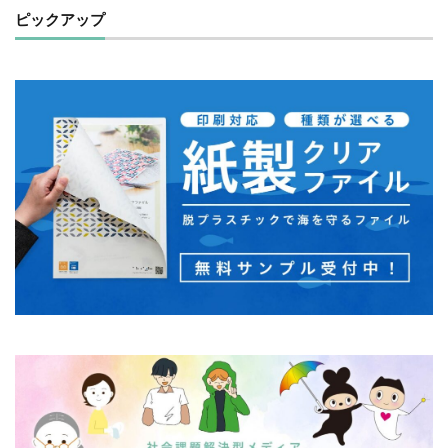
ピックアップ
モノトーン
ものを大切に
モビリティ
やさしいものづくり
ユニバーサルデザイン
よこはま
ヨコハマSDGs文化祭
よこはまグッド・バランス賞
よこはまグッドバランス賞
よこはま共創コンソーシアム
よこはま日本語学習センター
ヨハネス・グーテンベルク
ラジオ
ラテン語
ランサムウェア
ランサムウェア対策
ランチ
リサイクル
リスクアセスメント
リスク回避
リトルプラネット
リニューアル
リビング横浜
リフォーム
ルイ16世
レイアウト
レイチェル・カーソン
レインボーカラー
レジリエンス
ロゴ
ロココ
ロゴの色
ロシア
ロジカルシンキング
ロマンス詐欺
ろ過装置
ワーク・ライフ・バランス
ワークショップ
わーくぴあ
ワックスタブレット