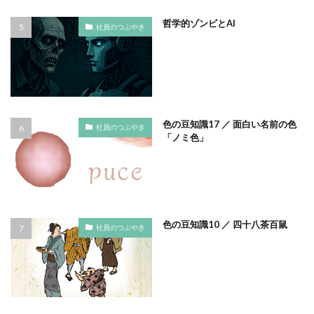
ノロウイルス
バイ・ドール
バイオミミクリー
哲学的ゾンビとAI
社員のつぶやき
バイオミメティクス
バケツ
ハズキルーペ
はだ一郎
ハッキリ
パッケージ
パッケージカラー
パッケージデザイン
はまっこ未来カンパニー
はまっ子未来カンパニープロジェクト
はまふれんど
色の豆知識17 ／ 面白い名前の色
社員のつぶやき
「ノミ色」
パリグリーン
パリスグリーン
ハレの日
パンフレット印刷
ヒグマ
ビジョン策定
ひまわり
ピュース
ビヨンド
ヒ素
フードロス
ファシリテーション
ファッション
色の豆知識10 ／ 四十八茶百鼠
フィッシュマンズ
フォイヤーシュタイン
社員のつぶやき
フォトコンテスト
フォント
ぷかぷか
プラスチックごみ
プラスチック対策
フランスの伝統色
ブランディング
ブランドイメージ
プリンテックステージ