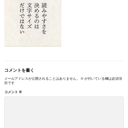
ヴィンテージ
ウエディングボード
うちき
エコ
エシカル
エチュベ
エトゥフェ
エリザベス女王
エンパワーメントかながわ
エンパワメントかながわ
オーガニック
オーガニックコットン
オーバーワーク
オウンドメディア
おおぐち工房
おひさまひろば
オフセット印刷
オリーブグリーン
オリジナルノート
オリンピック
オレンジパーク
コメントを書く
オレンジプロジェクト
オレンジプロジェクト2050
メールアドレスが公開されることはありません。
※
が付いている欄は必須項
オンライン
オンラインセミナー
オンライン展示会
目です
お年寄り
お年寄りに優しいまちづくり
お弁当
コメント
※
お構いなしの色
お正月
お盆休み
お祝い
お蕎麦
カードフォルダ
カーボンニュートラル
かき氷
かさねの色目
カテゴリ1
かながわ再エネ電力利用事業者
かめのぞき色