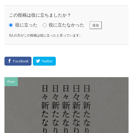
KUSC
LINEの使い方
MENTAL HEALTH〜うまくいかないときに開く本〜
この投稿は役に立ちましたか？
MOBI BASE
MOMUNIR
MUD
MUDフェア
役に立った
役に立たなかった
送信
NEWoMan
NEWoMan ART Window
NISC
0人の方がこの投稿は役に立ったと言っています。
NPO
NPO法人
ntone 無料 セミナー
page
page2021
PANTONE
PANTONE 448C
Paratriennale
PeRRY
PHP
PHP 地域貢献
PHP研究フォーラム
PHP研究所
PISM
PrintNext
puce
READYFOR
RGB
Scope
Prev
Scope1
Scope2
Scope3
SCS評価制度
SDGs
SDGｓ
SDGs 入門
SDGs 入門 セミナー
SDGs 入門 セミナー 無料
SDGs3.4
SDGsウォッシュ
SDGｓオンラインセミナー
SDGsコンサルティング
SDGsセミナー
SDGsセミナーSDGsセミナー