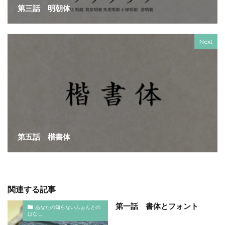
SDGsセミナーオンライン無料
SDGsセミナー無料
第三話 明朝体
SDGsでつながるヨコハマ
SDGsとは
SDGsの取り組み
SDGsの概要
SDGsビジネスモデル
Next
SDGs入門
SDGs具体的な取り組み
SDGs基礎
SDGs実践
SDGs有料セミナー
SDGｓ無料セミナー
SDGs経営セミナー
SFプロトタイプ
SF作家
SGDs戦略
SLOW CIRCUS
SLOW FACTORY
SLOW GELATO
SLOW LABEL
SLOW MOVEMENT
SR調達
SSBJ
SSL/TLSサーバー証明書
第五話 楷書体
SSL/TLSサーバー証明書の有効期間
STOP自殺
SUSレポ
TAITRA
TAKUROMAN
TALKの原則
TCFD
tvk
UDホテル
UVカット
WFP
Win10
win10サポート終了
Windows Office
関連する記事
Windows10サポート終了
withコロナ
WLB
Xi
第一話 書体とフォント
あなたの知らないふぉんとの
はなし
Xiプロジェクト
YOKOHAMA RePLASTIC