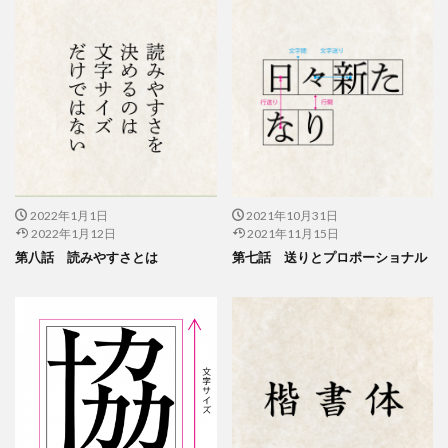
公益社団法人日本印刷技術協会
公益社団法人日本建築家協会
六つ川小学校
六角橋オレンジプロジェクト
六角橋ケアプラザ
六角橋商店街連合会
共創
共創ダイアログ
共創事業
内田裕子
冊子印刷
再エネ
再エネルギー
写真
写真展
写真撮影
冠位十二階
冬期休業
冷凍弁当
冷凍食品
出初式
出前授業
初心者
利休茶
利休鼠
2022年1月1日
2021年10月31日
2022年1月12日
2021年11月15日
制作
前川知英氏
剪定
加工紙
加法混色
第八話 読みやすさとは
第七話 送りとプロポーショナル
労働
労働環境
効率の良いページ数
動画
勝又恵子
勝色
化学物質
北斎
北極熊
区民まつり
十二単
卒業アルバム
卒業おめでとう
卓上カレンダー
協働
協進印刷
協進印刷MAP
印刷
印刷ニュース
印刷会社
印刷業界
印刷機
印刷物の色