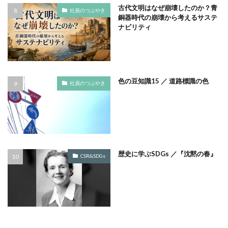
古代文明はなぜ崩壊したのか？青
社員のつぶやき
フルカラー
フレイル予防
ブレゼ
銅器時代の崩壊から考えるサステ
ナビリティ
プレミアム企業
ペーパーサミットジャパン2026
ベイカー・ミラー・ピンク
ヘルシーな関係
ペルソナ
ポートフォリオ
ホームページ
ぼうさいえほん
ボウリング大会
ポスター
色の豆知識15 ／ 道路標識の色
社員のつぶやき
ホッキョクグマ
ホテルニューグランド
ポリバケツ
ポワレ
ポンペイ遺跡
マームニール
マイクロプラスチック
まちゼミ
まちづくり
マネジメント
マネジメントシステム
マリー・アントワネット
マルウェア
ミウラ折り
歴史に学ぶSDGs ／『沈黙の春』
CSR&SDGs
ミカド
ミカドイエロー
ミニマル
みわまさよ
みんな電力
メール
メセナ活動
メディア
メディア・ユニバーサル・デザイン
メディアクリエーション
メディアユニバーサルデザイン
メモ帳
メンタルヘルス
モスグリーン