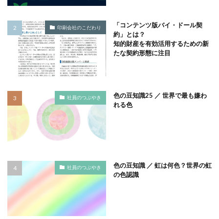
タイポグラフィ
タウンニュース
タウンニュース705号
「コンテンツ版バイ・ドール契
印刷会社のこだわり
約」とは？
タウンニュースタウンニュース神奈川区版
知的財産を有効活用するための新
たな契約形態に注目
タウンニュース神奈川
タウンニュース神奈川区版
タスクマネージャー
ただちしゅんた
タツミプランニング
タバコ
たばこ
色の豆知識25 ／ 世界で最も嫌わ
タペストリー
チョコレート
ツキノワグマ
社員のつぶやき
れる色
つながる よこはま にほんごコミュニケーション
ツルスイ
データ
データ送信
ディレクション
デザイン
デザイン系
デジタル出版社連盟
デジタル化
テレワーク
トークセッション
色の豆知識 ／ 虹は何色？世界の虹
社員のつぶやき
トイレの遺跡
ドライフラワー
トレンドカラー
の色認識
ナポレオン
ナマケモノ
ニカワ
ニュアンスカラー
ヌーベルキュイジーヌ
ネガティブカラー
ノートをつくろう
ノミ色