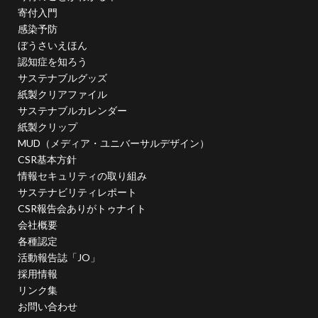
投資家向けの情報開示
抗菌
抗菌作用
寄付入門
感染予防
持続可能
持続可能性
指示標識
振り込め詐欺
ぼうさいえほん
排出権
排出権取引
攻撃性
攻撃性を弱める
認知症を知ろう
攻撃的
救急相談センター
救急車
サステナブルグッズ
教えないピアノ教室
教員
教育
紙製クリアファイル
サステナブルカレンダー
教育のデジタル化
散歩
文字
文字コード
紙製クリップ
文字セット
文字の大きさ
文字化け
文字間
MUD（メディア・ユニバーサルデザイン）
料理
断熱材
新しい印刷会社
新入生
CSR基本方針
情報セキュリティの取り組み
新入社員
新商品
新型コロナ
サステナビリティレポート
新型コロナウイルス
新川千本桜
新聞づくり
CSR報告会ありがトゥナイト
新高島駅
日本で働く
日本で最も古い製紙
会社概要
各種認定
日本の伝統色
日本の印刷
日本印刷新聞
活動報告誌「JO」
日本書籍出版協会
日本用紙板紙卸商業組合
日本画
採用情報
日本補助犬情報センター
日本製紙連合会
リンク集
お問い合わせ
日本語学習
日本雑誌協会