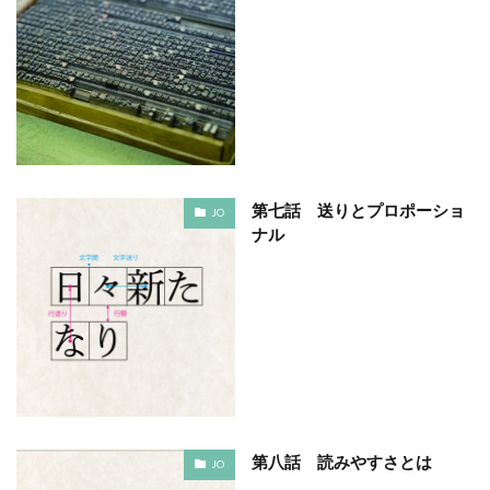
YOKOHAMA RePLASTIC フォーラム 2023
ZINE
Z世代
アート
アダプテッドスポーツサポートセンター
アドバイスボード
アパレル
アフターコロナ
アフリカ
アメリカ
ありがトゥナイト
ありがとうの日
ありがとう運動シール
第七話 送りとプロポーショ
アンガーマネジメント
アンケート
JO
ナル
アンコンシャス・バイアス
イエロー
イギリス
いじめ
いっせい防災行動訓練
イベント
イメージカラー
イヤホン
イライラ
インキ
インキローラー
インキ使用量削減
インク
インターン
インターンシップ
インターンシップの推進に当たっての基本的考え方
インターン生
インドネシア
インナージャーニー
第八話 読みやすさとは
JO
ヴィクトリア朝
ウィルス
ウイルス