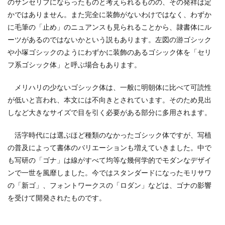
のサンセリフにならったものと考えられるものの、その発祥は定
CSR活動報告誌
DIC
DIG IT.
DTP
かではありません。また完全に装飾がないわけではなく、わずか
DTPオペレーター
DX
DXセミナー
DX導入
に毛筆の「止め」のニュアンスも見られることから、隷書体にル
EcoVadis
EMO’s Kitchen
Emotet
ESD
ーツがあるのではないかという説もあります。左図の游ゴシック
ESG
ESG投資
ESG投資セミナー
EtoR
や小塚ゴシックのようにわずかに装飾のあるゴシック体を「セリ
FNN
FNNプライムオンライン
ghg
フ系ゴシック体」と呼ぶ場合もあります。
Giving December
GP
GUGA
HAMARU
メリハリの少ないゴシック体は、一般に明朝体に比べて可読性
HAMARUラクシスフロント店
ICDP
IDEC
IIRC
が低いと言われ、本文には不向きとされています。そのため見出
Illustrator
Indesign
INSATSU
しなど大きなサイズで目を引く必要がある部分に多用されます。
INSATSU大交流会
INSATU酒場
活字時代には選ぶほど種類のなかったゴシック体ですが、写植
IoT製品に対するセキュリティラベリング制度
IPA
の普及によって書体のバリエーションも増えていきました。中で
ISSB
ISSBオンラインセミナー
ITI
J-SHIS
も写研の「ゴナ」は線がすべて均等な幾何学的でモダンなデザイ
J-SHIS 地震ハザードステーション
JAGAT
Japanese
ンで一世を風靡しました。今ではスタンダードになったモリサワ
JC-STAR
JIA神奈川
JIPDEC
JO
の「新ゴ」、フォントワークスの「ロダン」などは、ゴナの影響
を受けて開発されたものです。
JO Podcast
jojibee
JR
Kintone
Kintone セミナー
Kintone 無料 セミナー