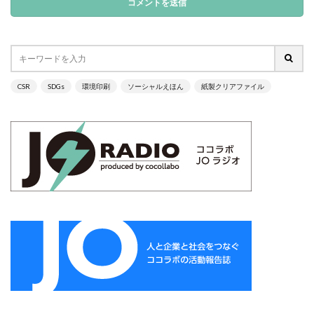
サイバーレジリエンス
サイバーレジリエンスのためのコミュニケーション
サイバー攻撃
サイボウズ
サステナビリティ
サステナビリティ セミナー
CSR
SDGs
環境印刷
ソーシャルえほん
紙製クリアファイル
サステナビリティオンラインセミナー
サステナビリティレポート
サステナビリティレポートセミナー
サステナビリティレポート作成
サステナビリティレポート作成セミナー
サステナビリティ関連情報開示
サステナブル
サステナブルカレンダー
サステナブルコットン
サステナブル素材
サスレポ
サスレポセミナー
サスレポ作成セミナー
サプライチェーン
サプライチェーン強化セキュリティ評価制度
サプライチェーン強化に向けたセキュリティ対策評価制度