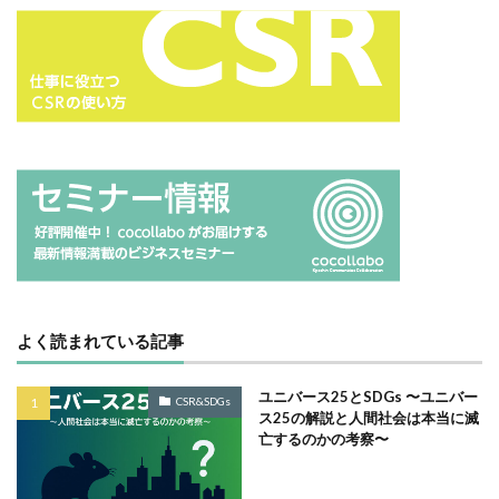
サプライチェーン排出
サプライチェーン排出量
サプライチェーン調査
サポート詐欺
サポート詐欺 対処
さみやこし
さわやか
サンケイリビング
サンセリフ
サンフランシスコ
サンワテクニカルパートナーズ
シート出力
シェーレグリーン
シェイクアウト
しましま画
ジャズ
シロクマ
シンプル
シンポジウム
シンボルカラー
スイートピー
スタイリッシュ
ストレス
ストレス緩和
すべての人に健康と福祉を
スポーツ
スマホ教室
スミ１色
よく読まれている記事
スローレーベル
スロー百貨店
セキュリTT兄弟
セキュリティインシデント
セキュリティ月間
ユニバース25とSDGs 〜ユニバー
CSR&SDGs
ス25の解説と人間社会は本当に滅
セミナー
セルフケア
ゼロトラストモデル
亡するのかの考察〜
ソーシャルえほん
ソーシャルサーカス
ソメイヨシノ
ダークモード
ターポリン出力