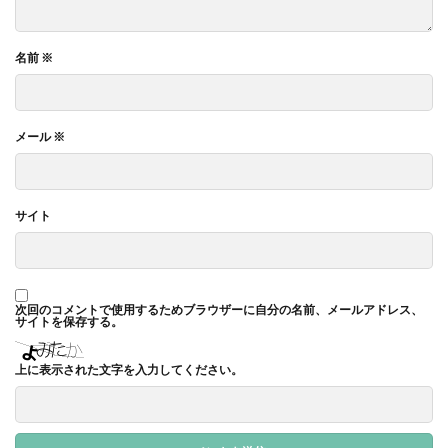
ガモット
カラーコーディネーション
カラーコットン
カラーサンプル
カラフル
名前
※
カレッジ
カレンダー
ギター
キャリアフェスタ
キャリア教育
キャリデザイン
キントーン
グソクムズ
クチロロ
クッキリ
メール
※
クマ
クラウドファンディング
クラフトマルシェ
グリーンプリンティング
クリエイティブ
サイト
クリエイティブの未来
クリエイティブプリンティング
ゲーテ
コースター
コーポレートガバナンスコード
コーポレートカラー
ゴール12
ゴール14
次回のコメントで使用するためブラウザーに自分の名前、メールアドレス、
ココラボ
こころの健康相談センター
ゴシック体
サイトを保存する。
コスト削減
こども相談
こども食堂
ゴミ箱
上に表示された文字を入力してください。
ゴルフ
これつる
コロナ
コンサルティング
ご近所ランチ
サーキュラーエコノミー
サイバーセキュリティ対策
サイバーセキュリティ月間