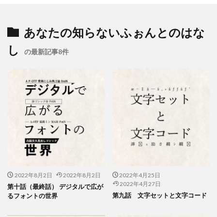
企業の社会的責任とは何か？
企業は社会の公器
企業ロゴ
企業経営
企業防衛
伊豆
会社
あなたの知らないふぉんとのはな
会社経営
会社見学
会社説明会
伝えるためのユニバーサルデザインフェア
伝わりやすい
し
の最新記事8件
伝わりやすいデザイン
伝わりやすく
伝わりやすさ
伝統工芸
伝統紋様
伝統色
住宅新報
体罰
体調を整える
体調不良
保育無償化
保護者
修繕
個人情報
健康
偽セキュリティ警告
偽セキュリティ警告（サポート詐欺）画面の閉じ方体験サイト
働き方改革
僧侶
先生
光拡散技術
入社2年目
入稿の仕方
全ての人に健康と福祉を
全印工連
全印工連CSRスリースター認定取得
2022年8月2日
2022年8月2日
2022年4月25日
2022年4月27日
第十話（最終話） デジタルで広が
全印工連CSR認定制度
全日本印刷工業組合連合会
第九話 文字セットと文字コード
るフォントの世界
全日本盲導犬使用者の会
八重桜