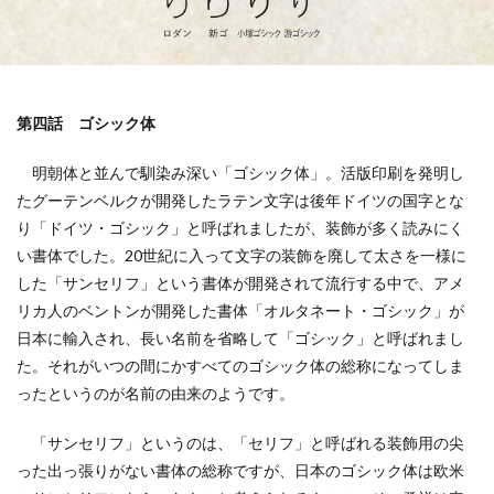
119番
119通報のかけ方
119通報の適正利用
14世紀
14世紀フランス
18世紀
19世紀
2025
2050
5回継続賞
7世紀
923形新幹線
Adobe教育
AI
ASSC
第四話 ゴシック体
BankART KAIKO
BankART Life7
BCP
BEYOND
BLUE BIRD COLLECTION
BUKATSUDO
明朝体と並んで馴染み深い「ゴシック体」。活版印刷を発明し
たグーテンベルクが開発したラテン文字は後年ドイツの国字とな
CA/Browser Forum（CA/Bフォーラム）
り「ドイツ・ゴシック」と呼ばれましたが、装飾が多く読みにく
CA/Bフォーラム
CAP
CDP
い書体でした。20世紀に入って文字の装飾を廃して太さを一様に
Child Assault Prevention
CMYK
CO2
した「サンセリフ」という書体が開発されて流行する中で、アメ
CO2ゼロ
CO2ゼロ印刷
CO2削減
Co2排出量
リカ人のベントンが開発した書体「オルタネート・ゴシック」が
CO2排出量削減
Co2排出量算定方法
cocllabo
日本に輸入され、長い名前を省略して「ゴシック」と呼ばれまし
た。それがいつの間にかすべてのゴシック体の総称になってしま
cocollabo
cocollaboソーシャルえほん
ったというのが名前の由来のようです。
COCOしのはら
COVID-19
Creative
CSR
CSR 活動報告誌
CSRの取り組み
CSR取り組み事例
「サンセリフ」というのは、「セリフ」と呼ばれる装飾用の尖
CSR取組み
CSR報告会
CSR報告書
CSR活動
った出っ張りがない書体の総称ですが、日本のゴシック体は欧米