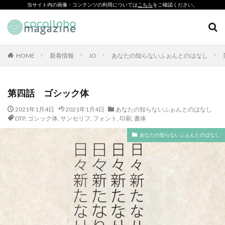
当サイト内の画像・コンテンツの利用については
こちら
をご確認ください。
CSR
SDGs
環境印刷
ソーシャルえほん
紙製クリアファイル
HOME
新着情報
JO
あなたの知らないふぉんとのはなし
カテゴリー
第四話 ゴシック体
2021年1月4日
2021年1月4日
あなたの知らないふぉんとのはなし
タグ
DTP
,
ゴシック体
,
サンセリフ
,
フォント
,
印刷
,
書体
「とことこふわり」
あなたの知らないふぉんとのはなし
「ヘルシーな関係」を親子で学べる絵本を作って、暴力のない
未来へ！
「白楽・六角橋のどこコレ？展」
#CAP #母校にCAPを送ろうキャンペーン #エンパワメントかな
がわ
#大口台小学校
□□□
♯7119
10代
110番