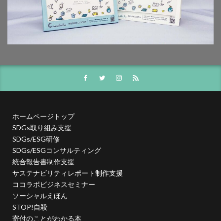
幸ヶ谷幼稚園
広報よこはま
広報誌
広瀬治代
庶民
建築
弁当
当社ドメインを装った不審なメールにご注意ください
後輩とプロジェクト
従業員教育
御衣黄
御衣黄桜
循環型経済
徳川禁令
怒りをコントロール
思いやり
性暴力
情報
情報アクセシビリティ
情報セキュリティ
情報セキュリティ 従業員教育
ホームページトップ
情報セキュリティ10大脅威
情報セキュリティの取り組み
SDGs取り組み支援
情報セキュリティマネジメント
情報セキュリティ対策
SDGs/ESG研修
SDGs/ESGコンサルティング
情報セキュリティ教育動画
情報リスク
統合報告書制作支援
情報リスクアセスメント
情報リスク対策
情報保護
サステナビリティレポート制作支援
情報処理推進機構
情報漏洩防止
情報開示
ココラボビジネスセミナー
ソーシャルえほん
情報難民
感情
感染予防
感染予防対策
STOP!自殺
感染対策
手作り消毒液
手製本
寄付のことがわかる本