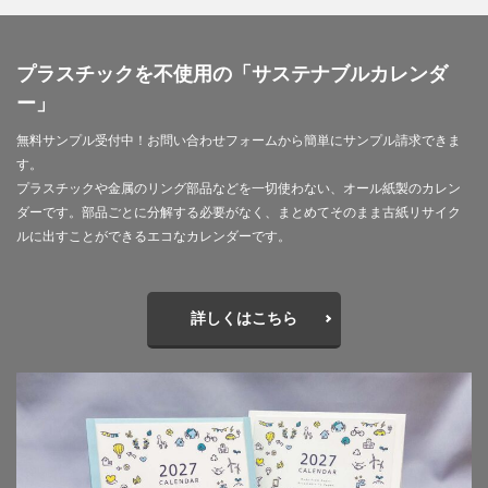
夏期休業
外国人
夜間作業
大ヒット商品
大丸有エリア
大口
大喜利印刷
大喜利印刷店
プラスチックを不使用の「サステナブルカレンダ
大喜利印刷店（展）
大学生
大宝律令
ー」
大江電機（株）
大田黒衣美
大野愛
天然色
奈良時代
奢侈禁止令
女子カレッジ
女子高生
無料サンプル受付中！お問い合わせフォームから簡単にサンプル請求できま
す。
女房装束
妖精
子ども
子ども110番
プラスチックや金属のリング部品などを一切使わない、オール紙製のカレン
子どもが育つ地域
子ども支援
子ども食堂
ダーです。部品ごとに分解する必要がなく、まとめてそのまま古紙リサイク
子育て
子育て支援
季節
学校
学校教育
ルに出すことができるエコなカレンダーです。
学環
学生
学生起業
安全性
官公需
実践
実践導入
害虫
寄付
寄付入門
詳しくはこちら
寄付月間
寒暖差
寺
対談
封筒
専門学校生
小学校
小学校教諭
小松川千本桜
就活
山歩き
岐阜大学
岩絵具
工事
工場見学
工芸
希望色
平安時代
平安貴族
年明け
年末年始
年末年始休業日