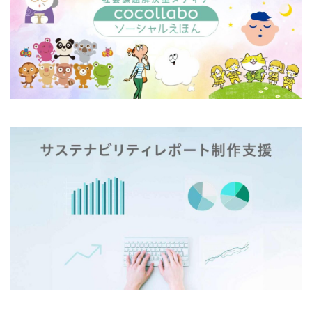
一般功労者
一般社団法人横浜もの・まち・ひとづくり
一般財団法人日本情報経済社会推進協会
三日月堂
三省合意
世界アルツハイマーデー
世界自殺予防デー
中国語
中学生
中小企業
中小企業もランサムウェア被害の対象に
中小企業向け
中小企業庁
中小企業者に関する国等の契約の基本方針
中村技術士事務所
中綴じ
丸の内仲通りビル
丸善
丹野快一
事例
事業価値
事業戦略
事業継続力強化計画
事業継続計画
二酸化炭素
二重の虹
交流会
人や国の不平等をなくそう
人権
人権デューデリジェンス
人的資本
人的資本経営
人類の発展
介護者
仏閣
仮想ボディ
企業
企業IT利活用動向調査2026
企業のSDGs
企業の権利
企業の社会的責任