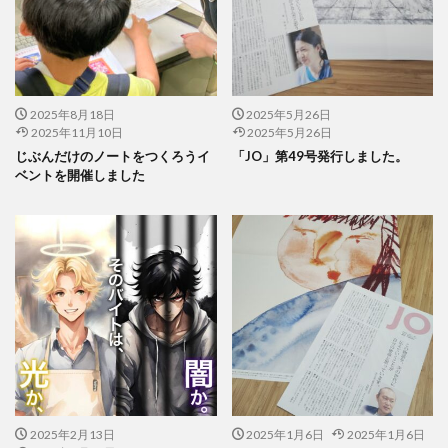
公益社団法人日本印刷技術協会
公益社団法人日本建築家協会
六つ川小学校
六角橋オレンジプロジェクト
六角橋ケアプラザ
六角橋商店街連合会
共創
共創ダイアログ
2025年8月18日
2025年5月26日
共創事業
内田裕子
冊子印刷
再エネ
2025年11月10日
2025年5月26日
再エネルギー
写真
写真展
写真撮影
じぶんだけのノートをつくろうイ
「JO」第49号発行しました。
ベントを開催しました
冠位十二階
冬期休業
冷凍弁当
冷凍食品
出初式
出前授業
初心者
利休茶
利休鼠
制作
前川知英氏
剪定
加工紙
加法混色
労働
労働環境
効率の良いページ数
動画
勝又恵子
勝色
化学物質
北斎
北極熊
区民まつり
十二単
卒業アルバム
卒業おめでとう
卓上カレンダー
協働
協進印刷
協進印刷MAP
印刷
印刷ニュース
印刷会社
印刷業界
印刷機
印刷物の色
2025年2月13日
2025年1月6日
2025年1月6日