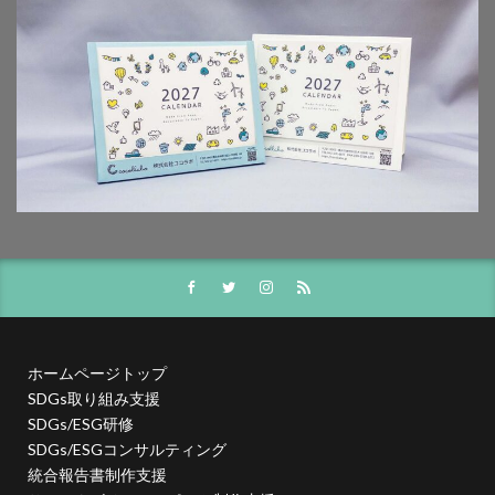
夏期休業
外国人
夜間作業
大ヒット商品
大丸有エリア
大口
大喜利印刷
大喜利印刷店
大喜利印刷店（展）
大学生
大宝律令
大江電機（株）
大田黒衣美
大野愛
天然色
奈良時代
奢侈禁止令
女子カレッジ
女子高生
女房装束
妖精
子ども
子ども110番
子どもが育つ地域
子ども支援
子ども食堂
子育て
子育て支援
季節
学校
学校教育
学環
学生
学生起業
安全性
官公需
実践
実践導入
害虫
寄付
寄付入門
寄付月間
寒暖差
寺
対談
封筒
ホームページトップ
専門学校生
小学校
小学校教諭
小松川千本桜
SDGs取り組み支援
就活
山歩き
岐阜大学
岩絵具
工事
SDGs/ESG研修
工場見学
工芸
希望色
平安時代
SDGs/ESGコンサルティング
平安貴族
年明け
年末年始
年末年始休業日
統合報告書制作支援