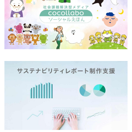
モノトーン
ものを大切に
モビリティ
やさしいものづくり
ユニバーサルデザイン
よこはま
ヨコハマSDGs文化祭
よこはまグッド・バランス賞
よこはまグッドバランス賞
よこはま共創コンソーシアム
よこはま日本語学習センター
ヨハネス・グーテンベルク
ラジオ
ラテン語
ランサムウェア
ランサムウェア対策
ランチ
リサイクル
リスクアセスメント
リスク回避
リトルプラネット
リニューアル
リビング横浜
リフォーム
ルイ16世
レイアウト
レイチェル・カーソン
レインボーカラー
レジリエンス
ロゴ
ロココ
ロゴの色
ロシア
ロジカルシンキング
ロマンス詐欺
ろ過装置
ワーク・ライフ・バランス
ワークショップ
わーくぴあ
ワックスタブレット