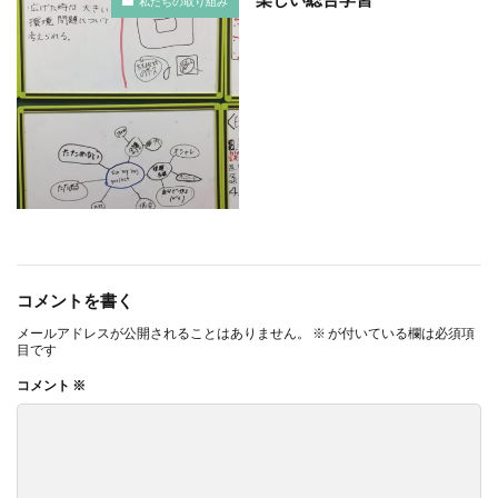
私たちの取り組み
YOKOHAMA RePLASTIC フォーラム 2023
ZINE
Z世代
アート
アダプテッドスポーツサポートセンター
アドバイスボード
アパレル
アフターコロナ
アフリカ
アメリカ
ありがトゥナイト
ありがとうの日
ありがとう運動シール
アンガーマネジメント
アンケート
アンコンシャス・バイアス
イエロー
イギリス
いじめ
いっせい防災行動訓練
イベント
コメントを書く
イメージカラー
イヤホン
イライラ
インキ
メールアドレスが公開されることはありません。
※
が付いている欄は必須項
インキローラー
インキ使用量削減
インク
目です
インターン
インターンシップ
コメント
※
インターンシップの推進に当たっての基本的考え方
インターン生
インドネシア
インナージャーニー
ヴィクトリア朝
ウィルス
ウイルス