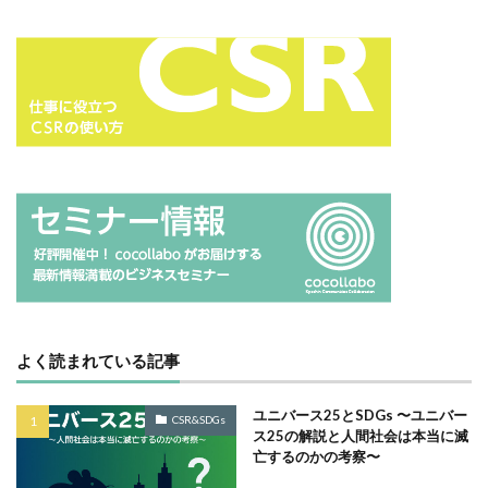
サイバーレジリエンス
サイバーレジリエンスのためのコミュニケーション
サイバー攻撃
サイボウズ
サステナビリティ
サステナビリティ セミナー
サステナビリティオンラインセミナー
サステナビリティレポート
サステナビリティレポートセミナー
サステナビリティレポート作成
サステナビリティレポート作成セミナー
サステナビリティ関連情報開示
サステナブル
サステナブルカレンダー
サステナブルコットン
よく読まれている記事
サステナブル素材
サスレポ
サスレポセミナー
サスレポ作成セミナー
サプライチェーン
ユニバース25とSDGs 〜ユニバー
CSR&SDGs
ス25の解説と人間社会は本当に滅
サプライチェーン強化セキュリティ評価制度
亡するのかの考察〜
サプライチェーン強化に向けたセキュリティ対策評価制度