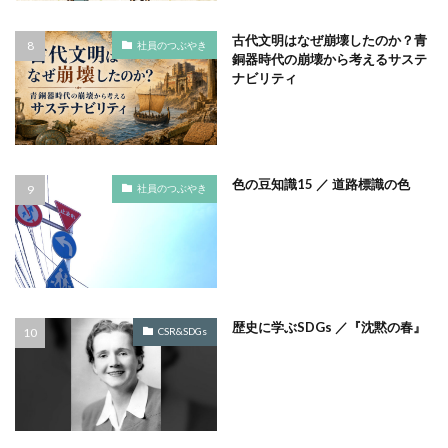
ノロウイルス
バイ・ドール
バイオミミクリー
古代文明はなぜ崩壊したのか？青
社員のつぶやき
バイオミメティクス
バケツ
ハズキルーペ
銅器時代の崩壊から考えるサステ
ナビリティ
はだ一郎
ハッキリ
パッケージ
パッケージカラー
パッケージデザイン
はまっこ未来カンパニー
はまっ子未来カンパニープロジェクト
はまふれんど
色の豆知識15 ／ 道路標識の色
社員のつぶやき
パリグリーン
パリスグリーン
ハレの日
パンフレット印刷
ヒグマ
ビジョン策定
ひまわり
ピュース
ビヨンド
ヒ素
フードロス
ファシリテーション
ファッション
フィッシュマンズ
フォイヤーシュタイン
歴史に学ぶSDGs ／『沈黙の春』
CSR&SDGs
フォトコンテスト
フォント
ぷかぷか
プラスチックごみ
プラスチック対策
フランスの伝統色
ブランディング
ブランドイメージ
プリンテックステージ