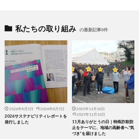
一般功労者
一般社団法人横浜もの・まち・ひとづくり
一般財団法人日本情報経済社会推進協会
三日月堂
私たちの取り組み
三省合意
世界アルツハイマーデー
の最新記事8件
世界自殺予防デー
中国語
中学生
中小企業
中小企業もランサムウェア被害の対象に
中小企業向け
中小企業庁
中小企業者に関する国等の契約の基本方針
中村技術士事務所
中綴じ
丸の内仲通りビル
丸善
丹野快一
事例
事業価値
事業戦略
事業継続力強化計画
事業継続計画
二酸化炭素
二重の虹
交流会
人や国の不平等をなくそう
人権
人権デューデリジェンス
人的資本
2026年8月5日
2026年8月5日
2025年11月10日
人的資本経営
人類の発展
介護者
仏閣
2025年11月10日
2026サステナビリティレポートを
仮想ボディ
企業
企業IT利活用動向調査2026
11月ありがとうの日｜特殊詐欺防
発行しました
止をテーマに、地域の高齢者へ“気
企業のSDGs
企業の権利
企業の社会的責任
づき”を届けました