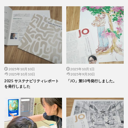
企業の社会的責任とは何か？
企業は社会の公器
企業ロゴ
企業経営
企業防衛
伊豆
会社
会社経営
会社見学
会社説明会
伝えるためのユニバーサルデザインフェア
伝わりやすい
伝わりやすいデザイン
伝わりやすく
伝わりやすさ
伝統工芸
伝統紋様
伝統色
住宅新報
体罰
体調を整える
体調不良
保育無償化
保護者
修繕
個人情報
健康
偽セキュリティ警告
2025年10月10日
2025年10月1日
2025年10月10日
2025年9月30日
偽セキュリティ警告（サポート詐欺）画面の閉じ方体験サイト
2025 サステナビリティレポート
「JO」第50号発行しました。
働き方改革
僧侶
先生
光拡散技術
を発行しました
入社2年目
入稿の仕方
全ての人に健康と福祉を
全印工連
全印工連CSRスリースター認定取得
全印工連CSR認定制度
全日本印刷工業組合連合会
全日本盲導犬使用者の会
八重桜