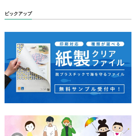
フルカラー
フレイル予防
ブレゼ
ピックアップ
プレミアム企業
ペーパーサミットジャパン2026
ベイカー・ミラー・ピンク
ヘルシーな関係
ペルソナ
ポートフォリオ
ホームページ
ぼうさいえほん
ボウリング大会
ポスター
ホッキョクグマ
ホテルニューグランド
ポリバケツ
ポワレ
ポンペイ遺跡
マームニール
マイクロプラスチック
まちゼミ
まちづくり
マネジメント
マネジメントシステム
マリー・アントワネット
マルウェア
ミウラ折り
ミカド
ミカドイエロー
ミニマル
みわまさよ
みんな電力
メール
メセナ活動
メディア
メディア・ユニバーサル・デザイン
メディアクリエーション
メディアユニバーサルデザイン
メモ帳
メンタルヘルス
モスグリーン