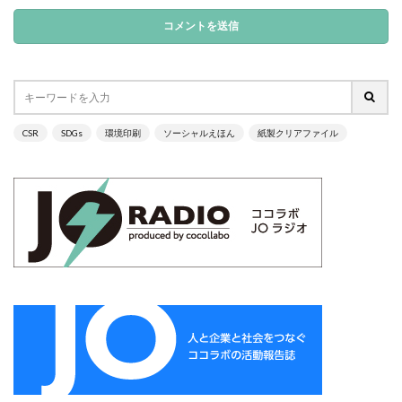
ガモット
カラーコーディネーション
カラーコットン
カラーサンプル
カラフル
カレッジ
カレンダー
ギター
キャリアフェスタ
キャリア教育
キャリデザイン
キントーン
グソクムズ
クチロロ
クッキリ
CSR
SDGs
環境印刷
ソーシャルえほん
紙製クリアファイル
クマ
クラウドファンディング
クラフトマルシェ
グリーンプリンティング
クリエイティブ
クリエイティブの未来
クリエイティブプリンティング
ゲーテ
コースター
コーポレートガバナンスコード
コーポレートカラー
ゴール12
ゴール14
ココラボ
こころの健康相談センター
ゴシック体
コスト削減
こども相談
こども食堂
ゴミ箱
ゴルフ
これつる
コロナ
コンサルティング
ご近所ランチ
サーキュラーエコノミー
サイバーセキュリティ対策
サイバーセキュリティ月間