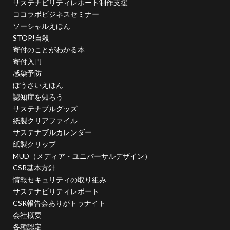
サステナビリティレポート制作支援
幸ヶ谷幼稚園
広報よこはま
広報誌
広瀬治代
ココラボビジネスセミナー
庶民
建築
弁当
ソーシャルえほん
当社ドメインを装った不審なメールにご注意ください
STOP!自殺
寄付のことがわかる本
後輩とプロジェクト
従業員教育
御衣黄
寄付入門
御衣黄桜
循環型経済
徳川禁令
感染予防
怒りをコントロール
思いやり
性暴力
情報
ぼうさいえほん
認知症を知ろう
情報アクセシビリティ
情報セキュリティ
サステナブルグッズ
情報セキュリティ 従業員教育
紙製クリアファイル
情報セキュリティ10大脅威
情報セキュリティの取り組み
サステナブルカレンダー
情報セキュリティマネジメント
情報セキュリティ対策
紙製クリップ
MUD（メディア・ユニバーサルデザイン）
情報セキュリティ教育動画
情報リスク
CSR基本方針
情報リスクアセスメント
情報リスク対策
情報保護
情報セキュリティの取り組み
情報処理推進機構
情報漏洩防止
情報開示
サステナビリティレポート
CSR報告会ありがトゥナイト
情報難民
感情
感染予防
感染予防対策
会社概要
感染対策
手作り消毒液
手製本
各種認定