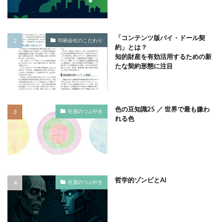
サプライチェーン排出
サプライチェーン排出量
サプライチェーン調査
サポート詐欺
「コンテンツ版バイ・ドール契
サポート詐欺 対処
さみやこし
さわやか
印刷会社のこだわり
約」とは？
サンケイリビング
サンセリフ
サンフランシスコ
知的財産を有効活用するための新
たな契約形態に注目
サンワテクニカルパートナーズ
シート出力
シェーレグリーン
シェイクアウト
しましま画
ジャズ
シロクマ
シンプル
シンポジウム
色の豆知識25 ／ 世界で最も嫌わ
社員のつぶやき
シンボルカラー
スイートピー
スタイリッシュ
れる色
ストレス
ストレス緩和
すべての人に健康と福祉を
スポーツ
スマホ教室
スミ１色
スローレーベル
スロー百貨店
セキュリTT兄弟
セキュリティインシデント
セキュリティ月間
哲学的ゾンビとAI
社員のつぶやき
セミナー
セルフケア
ゼロトラストモデル
ソーシャルえほん
ソーシャルサーカス
ソメイヨシノ
ダークモード
ターポリン出力