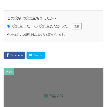
CSR活動報告誌
DIC
DIG IT.
DTP
DTPオペレーター
DX
DXセミナー
DX導入
EcoVadis
EMO’s Kitchen
Emotet
ESD
この投稿は役に立ちましたか？
ESG
ESG投資
ESG投資セミナー
EtoR
役に立った
役に立たなかった
送信
FNN
FNNプライムオンライン
ghg
0人の方がこの投稿は役に立ったと言っています。
Giving December
GP
GUGA
HAMARU
HAMARUラクシスフロント店
ICDP
IDEC
IIRC
Illustrator
Indesign
INSATSU
INSATSU大交流会
INSATU酒場
IoT製品に対するセキュリティラベリング制度
IPA
Prev
ISSB
ISSBオンラインセミナー
ITI
J-SHIS
J-SHIS 地震ハザードステーション
JAGAT
Japanese
JC-STAR
JIA神奈川
JIPDEC
JO
JO Podcast
jojibee
JR
Kintone
Kintone セミナー
Kintone 無料 セミナー