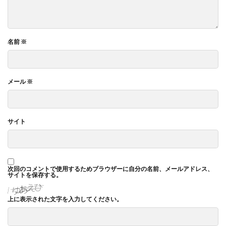
ヴィンテージ
ウエディングボード
うちき
エコ
エシカル
エチュベ
エトゥフェ
エリザベス女王
エンパワーメントかながわ
名前
※
エンパワメントかながわ
オーガニック
オーガニックコットン
オーバーワーク
メール
※
オウンドメディア
おおぐち工房
おひさまひろば
オフセット印刷
オリーブグリーン
オリジナルノート
オリンピック
オレンジパーク
サイト
オレンジプロジェクト
オレンジプロジェクト2050
オンライン
オンラインセミナー
オンライン展示会
お年寄り
お年寄りに優しいまちづくり
お弁当
次回のコメントで使用するためブラウザーに自分の名前、メールアドレス、
お構いなしの色
お正月
お盆休み
お祝い
サイトを保存する。
お蕎麦
カードフォルダ
カーボンニュートラル
上に表示された文字を入力してください。
かき氷
かさねの色目
カテゴリ1
かながわ再エネ電力利用事業者
かめのぞき色