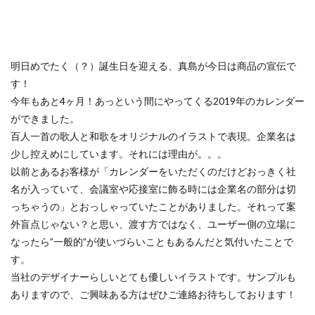
119番
119通報のかけ方
119通報の適正利用
14世紀
14世紀フランス
18世紀
19世紀
2025
2050
5回継続賞
7世紀
明日めでたく（？）誕生日を迎える、真島が今日は商品の宣伝で
923形新幹線
Adobe教育
AI
ASSC
す！
BankART KAIKO
BankART Life7
BCP
今年もあと4ヶ月！あっという間にやってくる2019年のカレンダー
BEYOND
BLUE BIRD COLLECTION
BUKATSUDO
ができました。
CA/Browser Forum（CA/Bフォーラム）
百人一首の歌人と和歌をオリジナルのイラストで表現。企業名は
CA/Bフォーラム
CAP
CDP
少し控えめにしています。それには理由が。。。
以前とあるお客様が「カレンダーをいただくのだけどおっきく社
Child Assault Prevention
CMYK
CO2
名が入っていて、会議室や応接室に飾る時には企業名の部分は切
CO2ゼロ
CO2ゼロ印刷
CO2削減
Co2排出量
っちゃうの」とおっしゃっていたことがありました。それって案
CO2排出量削減
Co2排出量算定方法
cocllabo
外盲点じゃない？と思い、渡す方ではなく、ユーザー側の立場に
cocollabo
cocollaboソーシャルえほん
なったら”一般的”が使いづらいこともあるんだと気付いたことで
COCOしのはら
COVID-19
Creative
CSR
す。
当社のデザイナーらしいとても優しいイラストです。サンプルも
CSR 活動報告誌
CSRの取り組み
CSR取り組み事例
ありますので、ご興味ある方はぜひご連絡お待ちしております！
CSR取組み
CSR報告会
CSR報告書
CSR活動