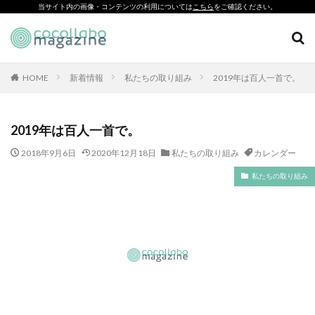
当サイト内の画像・コンテンツの利用については
こちら
をご確認ください。
CSR
SDGs
環境印刷
ソーシャルえほん
紙製クリアファイル
HOME
新着情報
私たちの取り組み
2019年は百人一首で。
カテゴリー
2019年は百人一首で。
2018年9月6日
2020年12月18日
私たちの取り組み
カレンダー
タグ
私たちの取り組み
「とことこふわり」
「ヘルシーな関係」を親子で学べる絵本を作って、暴力のない
未来へ！
「白楽・六角橋のどこコレ？展」
#CAP #母校にCAPを送ろうキャンペーン #エンパワメントかな
がわ
#大口台小学校
□□□
♯7119
10代
110番