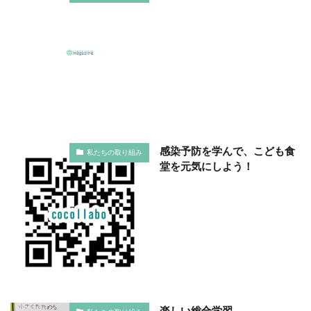
SDGsセミナーオンライン無料
SDGsセミナー無料
SDGsでつながるヨコハマ
SDGsとは
SDGsの取り組み
SDGsの概要
SDGsビジネスモデル
SDGs入門
SDGs具体的な取り組み
SDGs基礎
SDGs実践
SDGs有料セミナー
SDGｓ無料セミナー
SDGs経営セミナー
SFプロトタイプ
SF作家
SGDs戦略
SLOW CIRCUS
SLOW FACTORY
感染予防を学んで、こども食
SLOW GELATO
SLOW LABEL
SLOW MOVEMENT
私たちの取り組み
堂を元気にしよう！
SR調達
SSBJ
SSL/TLSサーバー証明書
SSL/TLSサーバー証明書の有効期間
STOP自殺
SUSレポ
TAITRA
TAKUROMAN
TALKの原則
TCFD
tvk
UDホテル
UVカット
WFP
Win10
win10サポート終了
Windows Office
Windows10サポート終了
withコロナ
WLB
Xi
Xiプロジェクト
YOKOHAMA RePLASTIC
楽しい総合学習