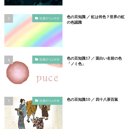
タイポグラフィ
タウンニュース
タウンニュース705号
色の豆知識 ／ 虹は何色？世界の虹
社員のつぶやき
の色認識
タウンニュースタウンニュース神奈川区版
タウンニュース神奈川
タウンニュース神奈川区版
タスクマネージャー
ただちしゅんた
タツミプランニング
タバコ
たばこ
タペストリー
チョコレート
ツキノワグマ
色の豆知識17 ／ 面白い名前の色
社員のつぶやき
「ノミ色」
つながる よこはま にほんごコミュニケーション
ツルスイ
データ
データ送信
ディレクション
デザイン
デザイン系
デジタル出版社連盟
デジタル化
テレワーク
トークセッション
色の豆知識10 ／ 四十八茶百鼠
トイレの遺跡
ドライフラワー
トレンドカラー
社員のつぶやき
ナポレオン
ナマケモノ
ニカワ
ニュアンスカラー
ヌーベルキュイジーヌ
ネガティブカラー
ノートをつくろう
ノミ色