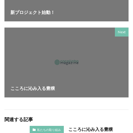
KUSC
LINEの使い方
MENTAL HEALTH〜うまくいかないときに開く本〜
新プロジェクト始動！
MOBI BASE
MOMUNIR
MUD
MUDフェア
NEWoMan
NEWoMan ART Window
NISC
Next
NPO
NPO法人
ntone 無料 セミナー
page
page2021
PANTONE
PANTONE 448C
Paratriennale
PeRRY
PHP
PHP 地域貢献
PHP研究フォーラム
PHP研究所
PISM
PrintNext
puce
READYFOR
RGB
Scope
Scope1
Scope2
Scope3
SCS評価制度
こころに沁み入る豊穣
SDGs
SDGｓ
SDGs 入門
SDGs 入門 セミナー
SDGs 入門 セミナー 無料
SDGs3.4
SDGsウォッシュ
SDGｓオンラインセミナー
SDGsコンサルティング
関連する記事
SDGsセミナー
SDGsセミナーSDGsセミナー
こころに沁み入る豊穣
私たちの取り組み