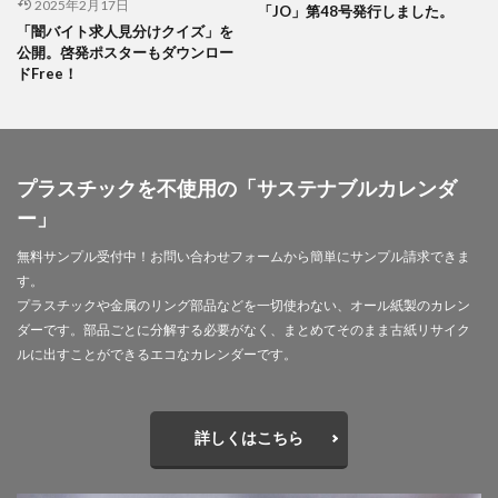
印刷用語
印象派
印象色
2025年2月17日
「JO」第48号発行しました。
「闇バイト求人見分けクイズ」を
危険から身を守る啓発シリーズ
反 ESG
取り組み
公開。啓発ポスターもダウンロー
取り組み方
受注戦略
古代
古代の紙
ドFree！
古代の製紙
古代ヨーロッパ
古代種
古建築
台湾
台湾インターンシップ
台湾人
台湾貿易センター
合理的配慮
吾奏 伸
吾妻鏡
プラスチックを不使用の「サステナブルカレンダ
品種改良
哺乳類
商店街
啓発ポスター
ー」
営業日
営業時間
器
四十八茶百鼠
無料サンプル受付中！お問い合わせフォームから簡単にサンプル請求できま
回遊カード
団十郎
団十郎茶
す。
国立研究開発法人 防災科学技術研究所
国連標識
プラスチックや金属のリング部品などを一切使わない、オール紙製のカレン
ダーです。部品ごとに分解する必要がなく、まとめてそのまま古紙リサイク
地元
地図
地図帳
地域
地域イベント
ルに出すことができるエコなカレンダーです。
地域交流
地域企業賞
地域課題
地域貢献
地域食堂
地球温暖化
地震10秒診断
型抜き
詳しくはこちら
型押し革のケース
埋めるごみ
報告会
報告書
壁画
壁紙
夏
夏休みイベント
夏季休業