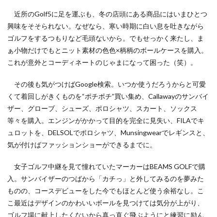
CSR活動報告誌
DIC
DIG IT.
DTP
近所のGolf5に足を運ぶも、冬の店頭にある商品にはいまひとつ
DTPオペレーター
DX
DXセミナー
DX導入
興味をそそられない。なぜなら、寒い時期に白い息を吐きながら
EcoVadis
EMO’s Kitchen
Emotet
ESD
ゴルフをするつもりなど毛頭ないから。でもせっかく来たし、ま
ESG
ESG投資
ESG投資セミナー
EtoR
ぁ小物だけでもとニット素材の色色×柄柄のボールケースを購入。
FNN
FNNプライムオンライン
ghg
これが意外とコーディネートのじゃまになって困った（笑）。
Giving December
GP
GUGA
HAMARU
その後も気がつけばGoogle検索。いつか使うだろうからと可愛
HAMARUラクシスフロント店
ICDP
IDEC
IIRC
くて着回しがきくものを“ポチポチ”買い集め、Callawayのサンバイ
Illustrator
Indesign
INSATSU
ザー、グローブ、シューズ、ポロシャツ、スカート、ソックス
INSATSU大交流会
INSATU酒場
等々を購入。エンジンがかかって目的を完全に見失い、FILAでキ
ュロットを、DELSOLでポロシャツ、Munsingwearでレギンスと、
IoT製品に対するセキュリティラベリング制度
IPA
気が付けばファッションショーができるまでに。
ISSB
ISSBオンラインセミナー
ITI
J-SHIS
J-SHIS 地震ハザードステーション
JAGAT
Japanese
女子ゴルフ中継を見て憧れていたマーカーはBEAMS GOLFで購
JC-STAR
JIA神奈川
JIPDEC
JO
入。サンバイザーのつばから「カチっ」と外してみるのを夢みた
ものの、コースデビューをした今でもほとんど使う余裕なし。こ
JO Podcast
jojibee
JR
Kintone
こ最近はデザインのかわいいボールを見つけては気分が上がり、
Kintone セミナー
Kintone 無料 セミナー
ゴルフ場に献上したくないから真っ直ぐ飛ぶようにと練習に励ん