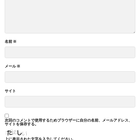
ガモット
カラーコーディネーション
カラーコットン
カラーサンプル
カラフル
カレッジ
カレンダー
ギター
キャリアフェスタ
キャリア教育
キャリデザイン
名前
※
キントーン
グソクムズ
クチロロ
クッキリ
クマ
クラウドファンディング
クラフトマルシェ
グリーンプリンティング
クリエイティブ
メール
※
クリエイティブの未来
クリエイティブプリンティング
ゲーテ
コースター
コーポレートガバナンスコード
コーポレートカラー
ゴール12
ゴール14
サイト
ココラボ
こころの健康相談センター
ゴシック体
コスト削減
こども相談
こども食堂
ゴミ箱
ゴルフ
これつる
コロナ
コンサルティング
次回のコメントで使用するためブラウザーに自分の名前、メールアドレス、
サイトを保存する。
ご近所ランチ
サーキュラーエコノミー
サイバーセキュリティ対策
サイバーセキュリティ月間
上に表示された文字を入力してください。