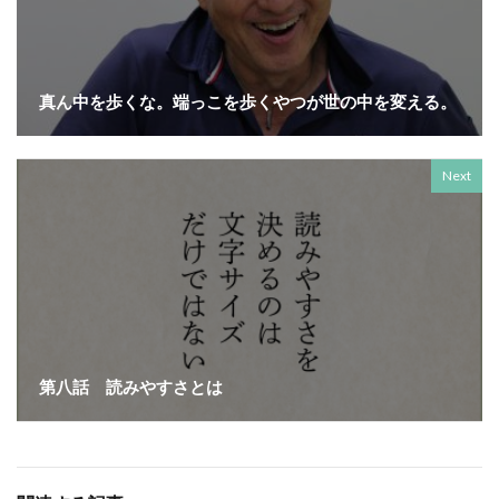
SDGsセミナーオンライン無料
SDGsセミナー無料
SDGsでつながるヨコハマ
SDGsとは
SDGsの取り組み
SDGsの概要
SDGsビジネスモデル
真ん中を歩くな。端っこを歩くやつが世の中を変える。
SDGs入門
SDGs具体的な取り組み
SDGs基礎
SDGs実践
SDGs有料セミナー
SDGｓ無料セミナー
Next
SDGs経営セミナー
SFプロトタイプ
SF作家
SGDs戦略
SLOW CIRCUS
SLOW FACTORY
SLOW GELATO
SLOW LABEL
SLOW MOVEMENT
SR調達
SSBJ
SSL/TLSサーバー証明書
SSL/TLSサーバー証明書の有効期間
STOP自殺
SUSレポ
TAITRA
TAKUROMAN
TALKの原則
TCFD
tvk
UDホテル
UVカット
WFP
第八話 読みやすさとは
Win10
win10サポート終了
Windows Office
Windows10サポート終了
withコロナ
WLB
Xi
Xiプロジェクト
YOKOHAMA RePLASTIC