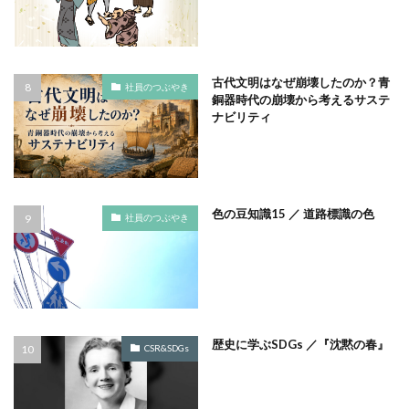
フルカラー
フレイル予防
ブレゼ
プレミアム企業
ペーパーサミットジャパン2026
ベイカー・ミラー・ピンク
ヘルシーな関係
古代文明はなぜ崩壊したのか？青
社員のつぶやき
銅器時代の崩壊から考えるサステ
ペルソナ
ポートフォリオ
ホームページ
ナビリティ
ぼうさいえほん
ボウリング大会
ポスター
ホッキョクグマ
ホテルニューグランド
ポリバケツ
ポワレ
ポンペイ遺跡
マームニール
色の豆知識15 ／ 道路標識の色
マイクロプラスチック
まちゼミ
まちづくり
社員のつぶやき
マネジメント
マネジメントシステム
マリー・アントワネット
マルウェア
ミウラ折り
ミカド
ミカドイエロー
ミニマル
みわまさよ
みんな電力
メール
メセナ活動
メディア
歴史に学ぶSDGs ／『沈黙の春』
CSR&SDGs
メディア・ユニバーサル・デザイン
メディアクリエーション
メディアユニバーサルデザイン
メモ帳
メンタルヘルス
モスグリーン