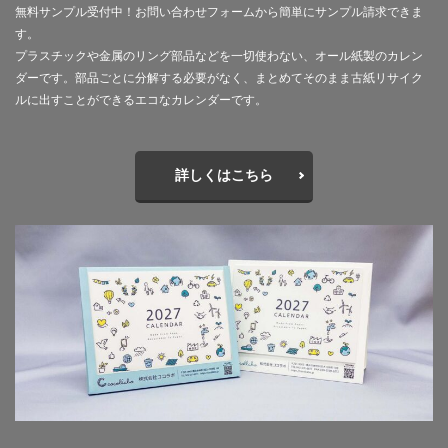
印刷用語
印象派
印象色
無料サンプル受付中！お問い合わせフォームから簡単にサンプル請求できま
す。
危険から身を守る啓発シリーズ
反 ESG
取り組み
プラスチックや金属のリング部品などを一切使わない、オール紙製のカレン
取り組み方
受注戦略
古代
古代の紙
ダーです。部品ごとに分解する必要がなく、まとめてそのまま古紙リサイク
古代の製紙
古代ヨーロッパ
古代種
古建築
ルに出すことができるエコなカレンダーです。
台湾
台湾インターンシップ
台湾人
台湾貿易センター
合理的配慮
吾奏 伸
吾妻鏡
詳しくはこちら
品種改良
哺乳類
商店街
啓発ポスター
営業日
営業時間
器
四十八茶百鼠
回遊カード
団十郎
団十郎茶
国立研究開発法人 防災科学技術研究所
国連標識
地元
地図
地図帳
地域
地域イベント
地域交流
地域企業賞
地域課題
地域貢献
地域食堂
地球温暖化
地震10秒診断
型抜き
型押し革のケース
埋めるごみ
報告会
報告書
壁画
壁紙
夏
夏休みイベント
夏季休業