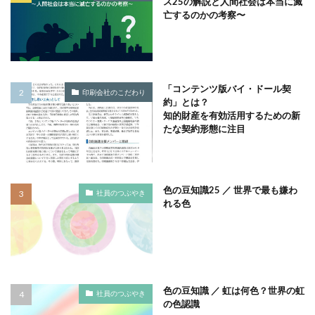
ス25の解説と人間社会は本当に滅
亡するのかの考察〜
タイポグラフィ
タウンニュース
タウンニュース705号
タウンニュースタウンニュース神奈川区版
タウンニュース神奈川
タウンニュース神奈川区版
「コンテンツ版バイ・ドール契
印刷会社のこだわり
タスクマネージャー
ただちしゅんた
約」とは？
知的財産を有効活用するための新
タツミプランニング
タバコ
たばこ
たな契約形態に注目
タペストリー
チョコレート
ツキノワグマ
つながる よこはま にほんごコミュニケーション
ツルスイ
データ
データ送信
ディレクション
色の豆知識25 ／ 世界で最も嫌わ
社員のつぶやき
れる色
デザイン
デザイン系
デジタル出版社連盟
デジタル化
テレワーク
トークセッション
トイレの遺跡
ドライフラワー
トレンドカラー
ナポレオン
ナマケモノ
ニカワ
ニュアンスカラー
ヌーベルキュイジーヌ
色の豆知識 ／ 虹は何色？世界の虹
社員のつぶやき
の色認識
ネガティブカラー
ノートをつくろう
ノミ色