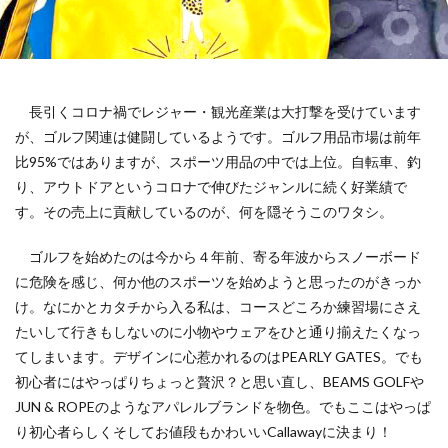
119番
119通報のかけ方
119通報の適正利用
14世紀
14世紀フランス
18世紀
19世紀
2025
2050
5回継続賞
7世紀
923形新幹線
Adobe教育
AI
ASSC
長引くコロナ禍でレジャー・観光産業は大打撃を受けています
BankART KAIKO
BankART Life7
BCP
が、ゴルフ関連は健闘しているようです。ゴルフ用品市場は前年
BEYOND
BLUE BIRD COLLECTION
BUKATSUDO
比95%ではありますが、スポーツ用品の中では上位。自転車、釣
CA/Browser Forum（CA/Bフォーラム）
り、アウトドアというコロナで伸びたジャンルに続く好業績で
す。その売上に貢献しているのが、何を隠そうこのワタシ。
CA/Bフォーラム
CAP
CDP
Child Assault Prevention
CMYK
CO2
ゴルフを始めたのは今から４年前、寄る年波からスノーボード
CO2ゼロ
CO2ゼロ印刷
CO2削減
Co2排出量
に危険を感じ、何か他のスポーツを始めようと思ったのがきっか
CO2排出量削減
Co2排出量算定方法
cocllabo
け。なにかとカタチから入る私は、コースどころか練習場にさえ
たいして行きもしないのに小物やウェアをひと通り揃えたくなっ
cocollabo
cocollaboソーシャルえほん
てしまいます。デザインに心惹かれるのはPEARLY GATES。でも
COCOしのはら
COVID-19
Creative
CSR
初心者にはやっぱりちょっと贅沢？と思い直し、BEAMS GOLFや
CSR 活動報告誌
CSRの取り組み
CSR取り組み事例
JUN & ROPEのようなアパレルブランドを物色。でもここはやっぱ
CSR取組み
CSR報告会
CSR報告書
CSR活動
り初心者らしくそしてお値段もかわいいCallawayに決まり！