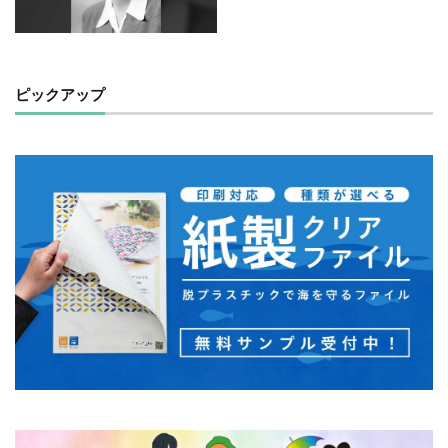
モノトーン
ものを大切に
モビリティ
やさしいものづくり
ユニバーサルデザイン
よこはま
ヨコハマSDGs文化祭
ピックアップ
よこはまグッド・バランス賞
よこはまグッドバランス賞
よこはま共創コンソーシアム
よこはま日本語学習センター
ヨハネス・グーテンベルク
ラジオ
ラテン語
ランサムウェア
ランサムウェア対策
ランチ
リサイクル
リスクアセスメント
リスク回避
リトルプラネット
リニューアル
リビング横浜
リフォーム
ルイ16世
レイアウト
レイチェル・カーソン
レインボーカラー
レジリエンス
ロゴ
ロココ
ロゴの色
ロシア
ロジカルシンキング
ロマンス詐欺
ろ過装置
ワーク・ライフ・バランス
ワークショップ
わーくぴあ
ワックスタブレット