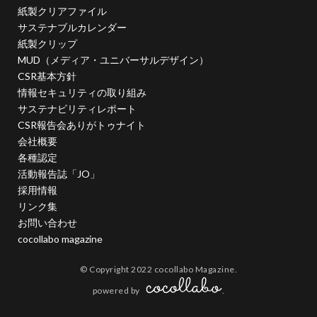
幸ヶ谷幼稚園
広報よこはま
広報誌
広瀬治代
紙製クリアファイル
サステナブルカレンダー
庶民
建築
弁当
紙製クリップ
当社ドメインを装った不審なメールにご注意ください
MUD（メディア・ユニバーサルデザイン）
後輩とプロジェクト
従業員教育
御衣黄
CSR基本方針
御衣黄桜
循環型経済
徳川禁令
情報セキュリティの取り組み
サステナビリティレポート
怒りをコントロール
思いやり
性暴力
情報
CSR報告会ありがトゥナイト
情報アクセシビリティ
情報セキュリティ
会社概要
情報セキュリティ 従業員教育
各種認定
活動報告誌「JO」
情報セキュリティ10大脅威
情報セキュリティの取り組み
採用情報
情報セキュリティマネジメント
情報セキュリティ対策
リンク集
情報セキュリティ教育動画
情報リスク
お問い合わせ
cocollabo magazine
情報リスクアセスメント
情報リスク対策
情報保護
情報処理推進機構
情報漏洩防止
情報開示
© Copyright 2022 cocollabo Magazine.
情報難民
感情
感染予防
感染予防対策
powered by
.
感染対策
手作り消毒液
手製本