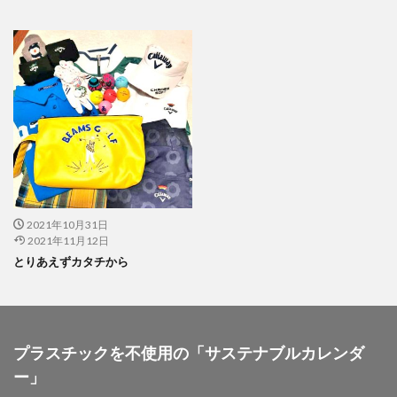
公益社団法人日本印刷技術協会
公益社団法人日本建築家協会
六つ川小学校
六角橋オレンジプロジェクト
六角橋ケアプラザ
六角橋商店街連合会
共創
共創ダイアログ
共創事業
内田裕子
冊子印刷
再エネ
再エネルギー
写真
写真展
写真撮影
冠位十二階
冬期休業
冷凍弁当
冷凍食品
出初式
出前授業
初心者
利休茶
利休鼠
制作
前川知英氏
剪定
加工紙
加法混色
2021年10月31日
2021年11月12日
労働
労働環境
効率の良いページ数
動画
とりあえずカタチから
勝又恵子
勝色
化学物質
北斎
北極熊
区民まつり
十二単
卒業アルバム
卒業おめでとう
卓上カレンダー
協働
協進印刷
協進印刷MAP
印刷
印刷ニュース
プラスチックを不使用の「サステナブルカレンダ
ー」
印刷会社
印刷業界
印刷機
印刷物の色