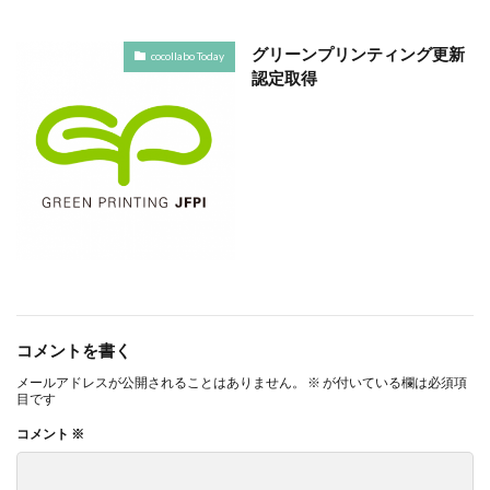
ヴィンテージ
ウエディングボード
うちき
エコ
エシカル
エチュベ
エトゥフェ
グリーンプリンティング更新
cocollabo Today
認定取得
エリザベス女王
エンパワーメントかながわ
エンパワメントかながわ
オーガニック
オーガニックコットン
オーバーワーク
オウンドメディア
おおぐち工房
おひさまひろば
オフセット印刷
オリーブグリーン
オリジナルノート
オリンピック
オレンジパーク
オレンジプロジェクト
オレンジプロジェクト2050
オンライン
オンラインセミナー
オンライン展示会
お年寄り
お年寄りに優しいまちづくり
お弁当
コメントを書く
お構いなしの色
お正月
お盆休み
お祝い
メールアドレスが公開されることはありません。
※
が付いている欄は必須項
目です
お蕎麦
カードフォルダ
カーボンニュートラル
コメント
※
かき氷
かさねの色目
カテゴリ1
かながわ再エネ電力利用事業者
かめのぞき色