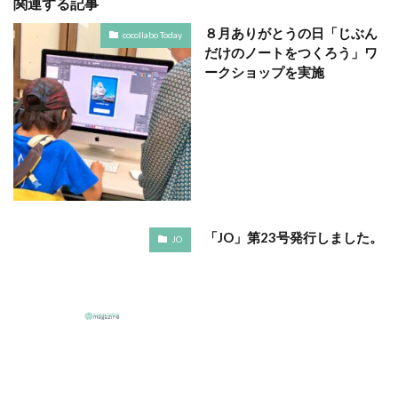
関連する記事
YOKOHAMA RePLASTIC フォーラム 2023
ZINE
８月ありがとうの日「じぶん
Z世代
アート
cocollabo Today
だけのノートをつくろう」ワ
アダプテッドスポーツサポートセンター
ークショップを実施
アドバイスボード
アパレル
アフターコロナ
アフリカ
アメリカ
ありがトゥナイト
ありがとうの日
ありがとう運動シール
アンガーマネジメント
アンケート
アンコンシャス・バイアス
イエロー
イギリス
いじめ
いっせい防災行動訓練
イベント
「JO」第23号発行しました。
JO
イメージカラー
イヤホン
イライラ
インキ
インキローラー
インキ使用量削減
インク
インターン
インターンシップ
インターンシップの推進に当たっての基本的考え方
インターン生
インドネシア
インナージャーニー
ヴィクトリア朝
ウィルス
ウイルス