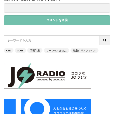
サイバーレジリエンス
サイバーレジリエンスのためのコミュニケーション
サイバー攻撃
サイボウズ
サステナビリティ
サステナビリティ セミナー
サステナビリティオンラインセミナー
サステナビリティレポート
サステナビリティレポートセミナー
CSR
SDGs
環境印刷
ソーシャルえほん
紙製クリアファイル
サステナビリティレポート作成
サステナビリティレポート作成セミナー
サステナビリティ関連情報開示
サステナブル
サステナブルカレンダー
サステナブルコットン
サステナブル素材
サスレポ
サスレポセミナー
サスレポ作成セミナー
サプライチェーン
サプライチェーン強化セキュリティ評価制度
サプライチェーン強化に向けたセキュリティ対策評価制度