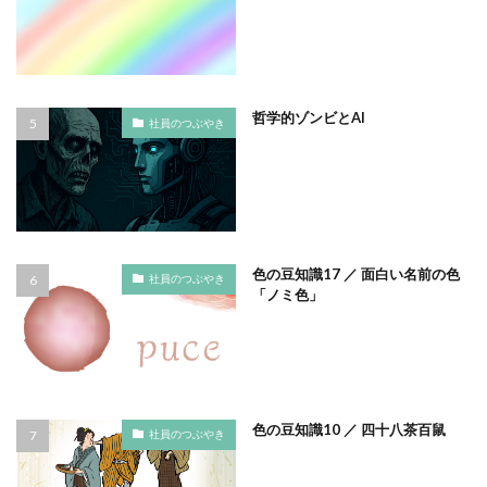
ノロウイルス
バイ・ドール
バイオミミクリー
バイオミメティクス
バケツ
ハズキルーペ
はだ一郎
ハッキリ
パッケージ
哲学的ゾンビとAI
パッケージカラー
パッケージデザイン
社員のつぶやき
はまっこ未来カンパニー
はまっ子未来カンパニープロジェクト
はまふれんど
パリグリーン
パリスグリーン
ハレの日
パンフレット印刷
ヒグマ
ビジョン策定
色の豆知識17 ／ 面白い名前の色
社員のつぶやき
ひまわり
ピュース
ビヨンド
ヒ素
「ノミ色」
フードロス
ファシリテーション
ファッション
フィッシュマンズ
フォイヤーシュタイン
フォトコンテスト
フォント
ぷかぷか
プラスチックごみ
プラスチック対策
色の豆知識10 ／ 四十八茶百鼠
社員のつぶやき
フランスの伝統色
ブランディング
ブランドイメージ
プリンテックステージ