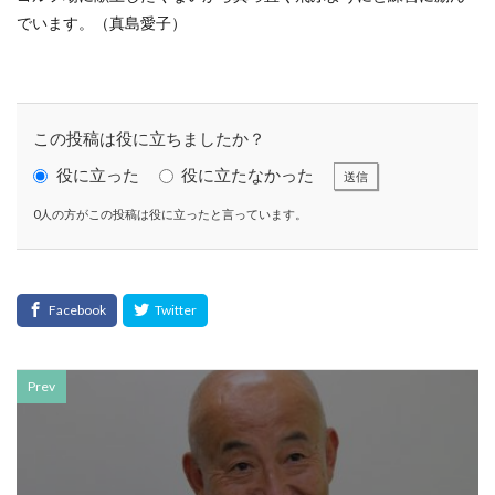
KUSC
LINEの使い方
でいます。（真島愛子）
MENTAL HEALTH〜うまくいかないときに開く本〜
MOBI BASE
MOMUNIR
MUD
MUDフェア
NEWoMan
NEWoMan ART Window
NISC
この投稿は役に立ちましたか？
NPO
NPO法人
ntone 無料 セミナー
page
役に立った
役に立たなかった
page2021
PANTONE
PANTONE 448C
送信
Paratriennale
PeRRY
PHP
PHP 地域貢献
0人の方がこの投稿は役に立ったと言っています。
PHP研究フォーラム
PHP研究所
PISM
PrintNext
puce
READYFOR
RGB
Scope
Scope1
Scope2
Scope3
SCS評価制度
SDGs
SDGｓ
SDGs 入門
SDGs 入門 セミナー
SDGs 入門 セミナー 無料
Prev
SDGs3.4
SDGsウォッシュ
SDGｓオンラインセミナー
SDGsコンサルティング
SDGsセミナー
SDGsセミナーSDGsセミナー