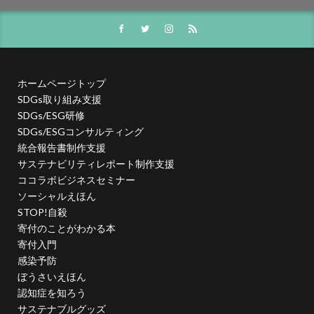
夏期休業
外国人
夜間作業
大ヒット商品
大丸有エリア
大口
大喜利印刷
大喜利印刷店
大喜利印刷店（展）
大学生
大宝律令
大江電機（株）
大田黒衣美
大野愛
天然色
ホームページトップ
奈良時代
奢侈禁止令
女子カレッジ
女子高生
SDGs取り組み支援
女房装束
妖精
子ども
子ども110番
SDGs/ESG研修
SDGs/ESGコンサルティング
子どもが育つ地域
子ども支援
子ども食堂
統合報告書制作支援
子育て
子育て支援
季節
学校
学校教育
サステナビリティレポート制作支援
学環
学生
学生起業
安全性
官公需
ココラボビジネスセミナー
実践
実践導入
害虫
寄付
寄付入門
ソーシャルえほん
STOP!自殺
寄付月間
寒暖差
寺
対談
封筒
寄付のことがわかる本
専門学校生
小学校
小学校教諭
小松川千本桜
寄付入門
就活
山歩き
岐阜大学
岩絵具
工事
感染予防
ぼうさいえほん
工場見学
工芸
希望色
平安時代
認知症を知ろう
平安貴族
年明け
年末年始
年末年始休業日
サステナブルグッズ