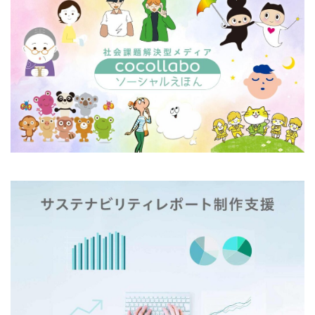
一般功労者
一般社団法人横浜もの・まち・ひとづくり
一般財団法人日本情報経済社会推進協会
三日月堂
三省合意
世界アルツハイマーデー
世界自殺予防デー
中国語
中学生
中小企業
中小企業もランサムウェア被害の対象に
中小企業向け
中小企業庁
中小企業者に関する国等の契約の基本方針
中村技術士事務所
中綴じ
丸の内仲通りビル
丸善
丹野快一
事例
事業価値
事業戦略
事業継続力強化計画
事業継続計画
二酸化炭素
二重の虹
交流会
人や国の不平等をなくそう
人権
人権デューデリジェンス
人的資本
人的資本経営
人類の発展
介護者
仏閣
仮想ボディ
企業
企業IT利活用動向調査2026
企業のSDGs
企業の権利
企業の社会的責任