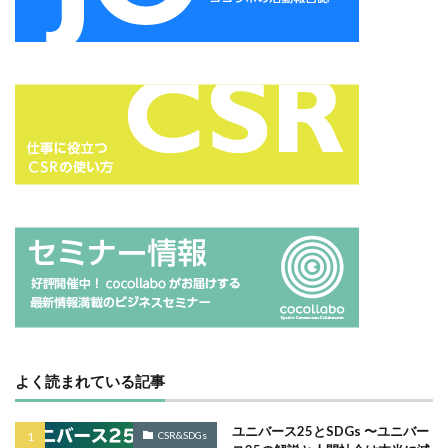
サプライチェーン排出
サプライチェーン排出量
サプライチェーン調査
サポート詐欺
サポート詐欺 対処
さみやこし
さわやか
サンケイリビング
サンセリフ
サンフランシスコ
サンワテクニカルパートナーズ
シート出力
シェーレグリーン
シェイクアウト
しましま画
ジャズ
シロクマ
シンプル
シンポジウム
シンボルカラー
スイートピー
スタイリッシュ
ストレス
ストレス緩和
すべての人に健康と福祉を
スポーツ
スマホ教室
スミ１色
スローレーベル
スロー百貨店
セキュリTT兄弟
セキュリティインシデント
セキュリティ月間
セミナー
セルフケア
ゼロトラストモデル
よく読まれている記事
ソーシャルえほん
ソーシャルサーカス
ユニバース25とSDGs 〜ユニバー
CSR&SDGs
ソメイヨシノ
ダークモード
ターポリン出力