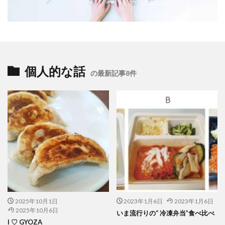
企業の社会的責任とは何か？
企業は社会の公器
企業ロゴ
企業経営
企業防衛
伊豆
会社
会社経営
会社見学
会社説明会
伝えるためのユニバーサルデザインフェア
伝わりやすい
伝わりやすいデザイン
伝わりやすく
伝わりやすさ
個人的な話
の最新記事8件
伝統工芸
伝統紋様
伝統色
住宅新報
体罰
体調を整える
体調不良
保育無償化
保護者
修繕
個人情報
健康
偽セキュリティ警告
偽セキュリティ警告（サポート詐欺）画面の閉じ方体験サイト
働き方改革
僧侶
先生
光拡散技術
入社2年目
入稿の仕方
全ての人に健康と福祉を
全印工連
全印工連CSRスリースター認定取得
全印工連CSR認定制度
全日本印刷工業組合連合会
2025年10月1日
2023年1月6日
2023年1月6日
2025年10月6日
全日本盲導犬使用者の会
八重桜
いま流行りの“ 冷凍弁当”食べ比べ
I ♡ GYOZA