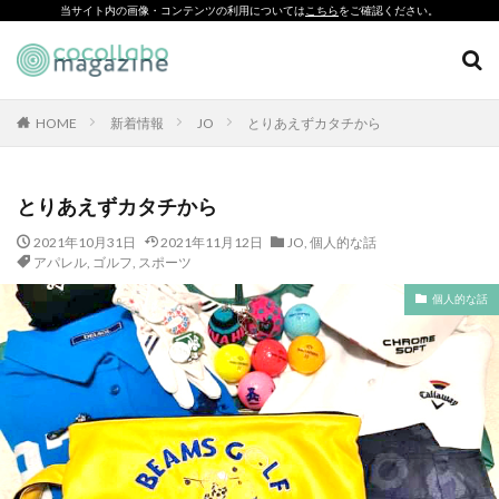
当サイト内の画像・コンテンツの利用については
こちら
をご確認ください。
CSR
SDGs
環境印刷
ソーシャルえほん
紙製クリアファイル
HOME
新着情報
JO
とりあえずカタチから
カテゴリー
とりあえずカタチから
2021年10月31日
2021年11月12日
JO
,
個人的な話
タグ
アパレル
,
ゴルフ
,
スポーツ
「とことこふわり」
個人的な話
「ヘルシーな関係」を親子で学べる絵本を作って、暴力のない
未来へ！
「白楽・六角橋のどこコレ？展」
#CAP #母校にCAPを送ろうキャンペーン #エンパワメントかな
がわ
#大口台小学校
□□□
♯7119
10代
110番