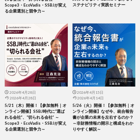
横浜トリエンナーレ
横浜の未来に開く100の種
ステナビリティ実践セミナー
Scope3・EcoVadis・SSBJが変え
る企業選別と競争力～
横浜企業経営支援財団
横浜国立大学
横浜型地域貢献企業
横浜型地域貢献企業プロモーション動画
横浜型地域貢献企業認定制度
横浜市
横浜市会議員荻原隆宏
横浜市市民局地域活動推進課
横浜市幼稚園協会
横浜市役所
横浜市教育委員会小中学校企画課
横浜市立小学校
横浜市篠原西小学校
横浜市経済局
横浜市総務局地域防災課
横浜市長選挙
2026年4月28日
2026年4月15日
2026年4月28日
2026年4月14日
横浜清陵高校
横浜清陵高校野球部
横浜近代建築
5/21（木）開催！【参加無料｜オ
5/26（火）開催！【参加無料｜オ
機密情報
歌舞伎役者
歌麿
正倉院
武家
ンライン開催】SSBJ時代に“選ば
ンライン開催】なぜ今、統合報告
れる会社”、“切られる会社” ～
書が企業の未来を左右するのか？
武家政権
歴史的建造物
Scope3・EcoVadis・SSBJが変え
～非財務情報の開示と構成をわか
母校にCAPを贈ろうプロジェクト
る企業選別と競争力～
りやすく解説～
母校にCAPを送ろうキャンペーン
毛色
気候変動