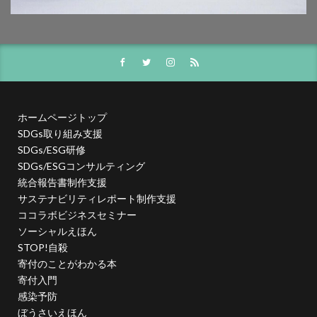
社会貢献活動
社内教育
社名変更
神奈川ナブコ
神奈川ロータリークラブ
神奈川区
神奈川区民まつり
神奈川区版区長瓦版
神奈川消防署
神奈川県
神奈川県印刷工業組合
神奈川県立産業技術短期大学校
神奈川警察
神社
ホームページトップ
神聖
福利厚生
福祉
科学博物館
SDGs取り組み支援
笑顔の教室
笛巻
第３波
等高線
紅白
SDGs/ESG研修
納会
紙
紙クリアファイル
紙の発展
SDGs/ESGコンサルティング
統合報告書制作支援
紙ファイル
紙リサイクル
紙之新聞
サステナビリティレポート制作支援
紙巻きタバコ
紙製lクリアファイル
ココラボビジネスセミナー
紙製クリアファイル
ソーシャルえほん
STOP!自殺
紙製クリアファイル カーボンオフセット
紙製クリップ
寄付のことがわかる本
紙製品
級数
組合報
組版
経典
寄付入門
経営
経営セミナー
経営マネジメント
感染予防
ぼうさいえほん
経営戦略
経営方針
経済産業省