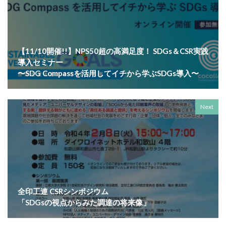
サプライチェーン排出
サプライチェーン排出量
サプライチェーン調査
サポート詐欺
サポート詐欺 対処
さみやこし
さわやか
【11/10開催!!】NPS50超の高満足度！ SDGs＆CSR実践
サンケイリビング
サンセリフ
サンフランシスコ
導入セミナー
サンワテクニカルパートナーズ
シート出力
〜SDG Compassを活用してイチから学ぶSDGs導入〜
シェーレグリーン
シェイクアウト
しましま画
ジャズ
シロクマ
シンプル
シンポジウム
Next
シンボルカラー
スイートピー
スタイリッシュ
ストレス
ストレス緩和
すべての人に健康と福祉を
スポーツ
スマホ教室
スミ１色
スローレーベル
スロー百貨店
セキュリTT兄弟
セキュリティインシデント
セキュリティ月間
全印工連 CSRシンポジウム
セミナー
セルフケア
ゼロトラストモデル
「SDGsの視点からみた調達の将来像」
ソーシャルえほん
ソーシャルサーカス
ソメイヨシノ
ダークモード
ターポリン出力