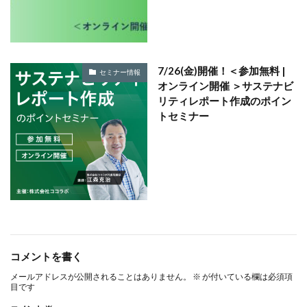
ノロウイルス
バイ・ドール
バイオミミクリー
バイオミメティクス
バケツ
ハズキルーペ
はだ一郎
ハッキリ
パッケージ
7/26(金)開催！＜参加無料 |
セミナー情報
パッケージカラー
パッケージデザイン
オンライン開催 ＞サステナビ
はまっこ未来カンパニー
リティレポート作成のポイン
トセミナー
はまっ子未来カンパニープロジェクト
はまふれんど
パリグリーン
パリスグリーン
ハレの日
パンフレット印刷
ヒグマ
ビジョン策定
ひまわり
ピュース
ビヨンド
ヒ素
フードロス
ファシリテーション
ファッション
フィッシュマンズ
フォイヤーシュタイン
フォトコンテスト
フォント
ぷかぷか
コメントを書く
プラスチックごみ
プラスチック対策
メールアドレスが公開されることはありません。
※
が付いている欄は必須項
フランスの伝統色
ブランディング
目です
ブランドイメージ
プリンテックステージ