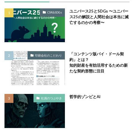
企業の社会的責任とは何か？
企業は社会の公器
企業ロゴ
企業経営
企業防衛
伊豆
会社
ユニバース25とSDGs 〜ユニバー
CSR&SDGs
ス25の解説と人間社会は本当に滅
会社経営
会社見学
会社説明会
亡するのかの考察〜
伝えるためのユニバーサルデザインフェア
伝わりやすい
伝わりやすいデザイン
伝わりやすく
伝わりやすさ
伝統工芸
伝統紋様
伝統色
住宅新報
「コンテンツ版バイ・ドール契
体罰
体調を整える
体調不良
保育無償化
印刷会社のこだわり
約」とは？
保護者
修繕
個人情報
健康
知的財産を有効活用するための新
たな契約形態に注目
偽セキュリティ警告
偽セキュリティ警告（サポート詐欺）画面の閉じ方体験サイト
働き方改革
僧侶
先生
光拡散技術
哲学的ゾンビとAI
社員のつぶやき
入社2年目
入稿の仕方
全ての人に健康と福祉を
全印工連
全印工連CSRスリースター認定取得
全印工連CSR認定制度
全日本印刷工業組合連合会
全日本盲導犬使用者の会
八重桜