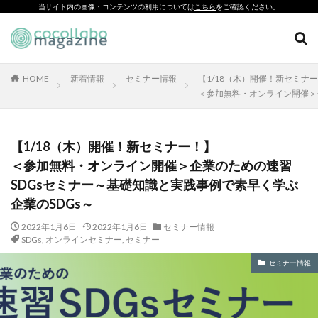
当サイト内の画像・コンテンツの利用については
こちら
をご確認ください。
CSR
SDGs
環境印刷
ソーシャルえほん
紙製クリアファイル
HOME
新着情報
セミナー情報
【1/18（木）開催！新セミナ
＜参加無料・オンライン開催＞
カテゴリー
【1/18（木）開催！新セミナー！】
＜参加無料・オンライン開催＞企業のための速習
タグ
SDGsセミナー～基礎知識と実践事例で素早く学ぶ
「とことこふわり」
企業のSDGs～
「ヘルシーな関係」を親子で学べる絵本を作って、暴力のない
未来へ！
2022年1月6日
2022年1月6日
セミナー情報
SDGs
,
オンラインセミナー
,
セミナー
「白楽・六角橋のどこコレ？展」
#CAP #母校にCAPを送ろうキャンペーン #エンパワメントかな
セミナー情報
がわ
#大口台小学校
□□□
♯7119
10代
110番