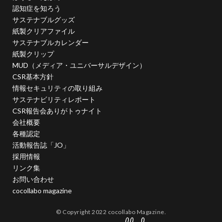
認知症を知ろう
経産省 情報セキュリティ認証
給食
統合報告
サステナブルグッズ
統合報告書
統合報告書作成セミナー
統合思考
紙製クリアファイル
絵本
綿花栽培
総合学習
総合学習の時間
サステナブルカレンダー
紙製クリップ
総合的な学習の時間
緑
緑色の生き物
MUD（メディア・ユニバーサルデザイン）
緑色の花
線路
縄文時代
繊維
CSR基本方針
缶コーヒー
缶詰状態
美しい色
美化運動
情報セキュリティの取り組み
サステナビリティレポート
美観
職場体験
職業体験
職業体験学習
CSR報告会ありがトゥナイト
肉筆画
肉食獣
脱プラ
脱プラスチック
会社概要
脱炭素
脱炭素取組宣 横浜市
脱炭素取組宣言
各種認定
活動報告誌「JO」
自律神経
自殺
自殺予防
自殺防止
色
採用情報
色カブり
色が転ぶ
色の効果
色の区別
リンク集
色の表現
色の豆知識
お問い合わせ
色の豆知識 虹 虹の色 レインボーカラー アフリカ アメリカ イギ
cocollabo magazine
リス ロシア インドネシア 台湾 色彩論 ゲーテ エリザベス女王 二
重の虹
© Copyright 2022 cocollabo Magazine.