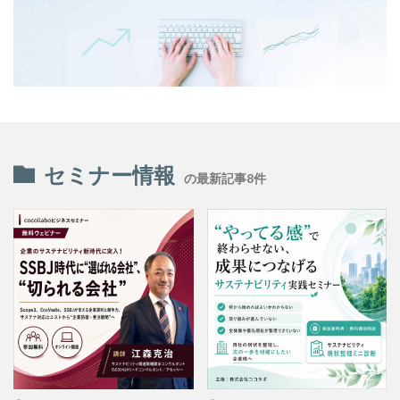
投資家向けの情報開示
抗菌
抗菌作用
持続可能
持続可能性
指示標識
振り込め詐欺
排出権
排出権取引
攻撃性
攻撃性を弱める
攻撃的
救急相談センター
救急車
教えないピアノ教室
教員
教育
教育のデジタル化
散歩
文字
文字コード
セミナー情報
文字セット
文字の大きさ
文字化け
文字間
の最新記事8件
料理
断熱材
新しい印刷会社
新入生
新入社員
新商品
新型コロナ
新型コロナウイルス
新川千本桜
新聞づくり
新高島駅
日本で働く
日本で最も古い製紙
日本の伝統色
日本の印刷
日本印刷新聞
日本書籍出版協会
日本用紙板紙卸商業組合
日本画
日本補助犬情報センター
日本製紙連合会
日本語学習
日本雑誌協会