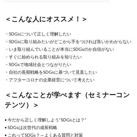
KUSC
LINEの使い方
MENTAL HEALTH〜うまくいかないときに開く本〜
＜こんな人にオススメ！＞
MOBI BASE
MOMUNIR
MUD
MUDフェア
NEWoMan
NEWoMan ART Window
NISC
・SDGsについて正しく理解したい
NPO
NPO法人
ntone 無料 セミナー
page
・SDGsに取り組みたいがどこから手をつければ良いかわからない
page2021
PANTONE
PANTONE 448C
・いま取り組んでいることが本当にSDGsのか自信がない
・すぐに始められる取り組みを知りたい
Paratriennale
PeRRY
PHP
PHP 地域貢献
・SDGsで地域社会とつながりたい
PHP研究フォーラム
PHP研究所
PISM
・自社の長期戦略をSDGsに基づいて見直したい
PrintNext
puce
READYFOR
RGB
Scope
・アフターコロナの企業経営について考えたい
Scope1
Scope2
Scope3
SCS評価制度
＜こんなことが学べます（セミナーコン
SDGs
SDGｓ
SDGs 入門
テンツ）＞
SDGs 入門 セミナー
SDGs 入門 セミナー 無料
SDGs3.4
SDGsウォッシュ
• 今だから正しく理解しよう“SDGsとは？”
SDGｓオンラインセミナー
SDGsコンサルティング
• SDGsは次世代の成長戦略
SDGsセミナー
SDGsセミナーSDGsセミナー
• これってSDGs？～よくある質問と対策