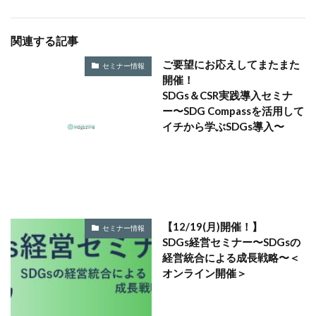
タイポグラフィ
タウンニュース
タウンニュース705号
関連する記事
タウンニュースタウンニュース神奈川区版
ご要望にお応えしてまたまた
セミナー情報
タウンニュース神奈川
タウンニュース神奈川区版
開催！
SDGs＆CSR実践導入セミナ
タスクマネージャー
ただちしゅんた
ー〜SDG Compassを活用して
タツミプランニング
タバコ
たばこ
イチから学ぶSDGs導入〜
タペストリー
チョコレート
ツキノワグマ
つながる よこはま にほんごコミュニケーション
ツルスイ
データ
データ送信
ディレクション
デザイン
デザイン系
デジタル出版社連盟
【12/19(月)開催！】
デジタル化
テレワーク
トークセッション
セミナー情報
SDGs経営セミナー〜SDGsの
トイレの遺跡
ドライフラワー
トレンドカラー
経営統合による成長戦略〜＜
ナポレオン
ナマケモノ
ニカワ
オンライン開催＞
ニュアンスカラー
ヌーベルキュイジーヌ
ネガティブカラー
ノートをつくろう
ノミ色