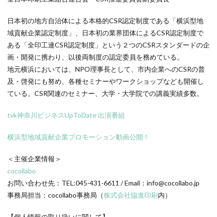
ガモット
カラーコーディネーション
日本初の地方自治体による本格的CSR認定制度である「横浜型地
カラーコットン
カラーサンプル
カラフル
域貢献企業認定制度」、日本初の業界団体によるCSR認定制度で
カレッジ
カレンダー
ギター
ある「全印工連CSR認定制度」という２つのCSRスタンダードの企
キャリアフェスタ
キャリア教育
キャリデザイン
画・開発に携わり、以後両制度の認定委員を務めている。
キントーン
グソクムズ
クチロロ
クッキリ
地元横浜においては、NPO理事長として、市内企業へのCSRの普
クマ
クラウドファンディング
クラフトマルシェ
及・啓発にも努め、各種セミナーやワークショップなども開催し
ている。CSR関連のセミナー、大学・大学院での講義実績多数。
グリーンプリンティング
クリエイティブ
クリエイティブの未来
クリエイティブプリンティング
tvk神奈川ビジネスUpToDate 出演番組
ゲーテ
コースター
コーポレートガバナンスコード
横浜型地域貢献企業プロモーション動画公開！
コーポレートカラー
ゴール12
ゴール14
ココラボ
こころの健康相談センター
ゴシック体
＜主催企業情報＞
コスト削減
こども相談
こども食堂
ゴミ箱
cocollabo
ゴルフ
これつる
コロナ
コンサルティング
お問い合わせ先：TEL:045-431-6611 / Email：info@cocollabo.jp
事務局担当：cocollabo事務局（
株式会社協進印刷
内）
ご近所ランチ
サーキュラーエコノミー
サイバーセキュリティ対策
サイバーセキュリティ月間
【個人情報の取り扱いに関して】