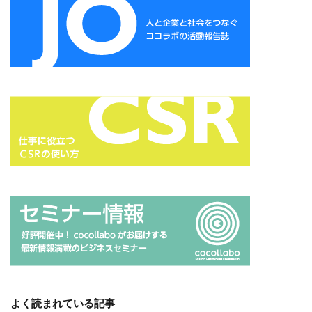
一般功労者
一般社団法人横浜もの・まち・ひとづくり
一般財団法人日本情報経済社会推進協会
三日月堂
三省合意
世界アルツハイマーデー
世界自殺予防デー
中国語
中学生
中小企業
中小企業もランサムウェア被害の対象に
中小企業向け
中小企業庁
中小企業者に関する国等の契約の基本方針
中村技術士事務所
中綴じ
丸の内仲通りビル
丸善
丹野快一
事例
事業価値
事業戦略
事業継続力強化計画
事業継続計画
二酸化炭素
二重の虹
交流会
人や国の不平等をなくそう
人権
人権デューデリジェンス
人的資本
人的資本経営
人類の発展
介護者
仏閣
仮想ボディ
企業
企業IT利活用動向調査2026
企業のSDGs
企業の権利
企業の社会的責任
よく読まれている記事