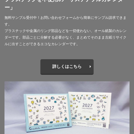
現代アート
環境
環境の変化
ー」
環境への取り組み
環境内部監査
環境印刷
無料サンプル受付中！お問い合わせフォームから簡単にサンプル請求できま
環境問題
環境改善委員会
環境省
環境経営
す。
プラスチックや金属のリング部品などを一切使わない、オール紙製のカレン
環境絵日記
環境負荷
環境負荷低減
環境配慮
ダーです。部品ごとに分解する必要がなく、まとめてそのまま古紙リサイク
環境配慮型インキ
環境配慮製品
甕覗色
ルに出すことができるエコなカレンダーです。
生存戦略
生成AI
生成AIパスポート
生成AI活用普及協会
産業クラスター研究会
産業医
詳しくはこちら
産業廃棄物
産業戦略デザイン室
用紙の値上げ
留学生
異動
異常気象
異業種交流会
痴漢
白い綿花
白幡幼稚園
白黒反転商品
益子焼
省エネルギー
省資源
省資源経営
県印工組
知的財産
知的財産権
知財
研修
研修会
磁青紙
社会
社会の公器
社会人としての基本
社会問題
社会的価値
社会的責任
社会課題
社会課題解決
社会貢献