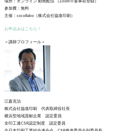
場所：オンライン 動画配信 （Zoom※要事前登録）
ヴィンテージ
ウエディングボード
うちき
参加費：無料
エコ
エシカル
エチュベ
エトゥフェ
主催：cocollabo（株式会社協進印刷）
エリザベス女王
エンパワーメントかながわ
お申込みはこちら！
エンパワメントかながわ
オーガニック
オーガニックコットン
オーバーワーク
＜講師プロフィール＞
オウンドメディア
おおぐち工房
おひさまひろば
オフセット印刷
オリーブグリーン
オリジナルノート
オリンピック
オレンジパーク
オレンジプロジェクト
オレンジプロジェクト2050
オンライン
オンラインセミナー
オンライン展示会
お年寄り
お年寄りに優しいまちづくり
お弁当
お構いなしの色
お正月
お盆休み
お祝い
江森克治
株式会社協進印刷 代表取締役社長
お蕎麦
カードフォルダ
カーボンニュートラル
横浜型地域貢献企業 認定委員
かき氷
かさねの色目
カテゴリ1
全印工連CSR認定制度 認定委員
かながわ再エネ電力利用事業者
かめのぞき色
全日本印刷工業組合連合会 CSR推進委員会副委員長