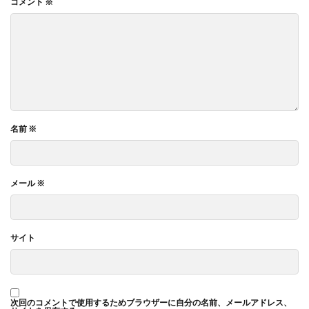
コメント
※
フルカラー
フレイル予防
ブレゼ
プレミアム企業
ペーパーサミットジャパン2026
ベイカー・ミラー・ピンク
ヘルシーな関係
ペルソナ
ポートフォリオ
ホームページ
ぼうさいえほん
ボウリング大会
ポスター
ホッキョクグマ
ホテルニューグランド
ポリバケツ
名前
※
ポワレ
ポンペイ遺跡
マームニール
マイクロプラスチック
まちゼミ
まちづくり
マネジメント
マネジメントシステム
メール
※
マリー・アントワネット
マルウェア
ミウラ折り
ミカド
ミカドイエロー
ミニマル
みわまさよ
サイト
みんな電力
メール
メセナ活動
メディア
メディア・ユニバーサル・デザイン
メディアクリエーション
メディアユニバーサルデザイン
次回のコメントで使用するためブラウザーに自分の名前、メールアドレス、
メモ帳
メンタルヘルス
モスグリーン