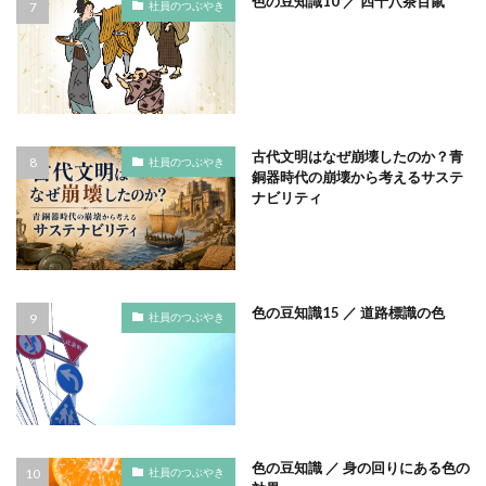
色の豆知識10 ／ 四十八茶百鼠
印刷用語
印象派
印象色
社員のつぶやき
危険から身を守る啓発シリーズ
反 ESG
取り組み
取り組み方
受注戦略
古代
古代の紙
古代の製紙
古代ヨーロッパ
古代種
古建築
台湾
台湾インターンシップ
台湾人
古代文明はなぜ崩壊したのか？青
社員のつぶやき
台湾貿易センター
合理的配慮
吾奏 伸
吾妻鏡
銅器時代の崩壊から考えるサステ
ナビリティ
品種改良
哺乳類
商店街
啓発ポスター
営業日
営業時間
器
四十八茶百鼠
回遊カード
団十郎
団十郎茶
国立研究開発法人 防災科学技術研究所
国連標識
色の豆知識15 ／ 道路標識の色
社員のつぶやき
地元
地図
地図帳
地域
地域イベント
地域交流
地域企業賞
地域課題
地域貢献
地域食堂
地球温暖化
地震10秒診断
型抜き
型押し革のケース
埋めるごみ
報告会
報告書
壁画
壁紙
夏
夏休みイベント
夏季休業
色の豆知識 ／ 身の回りにある色の
社員のつぶやき