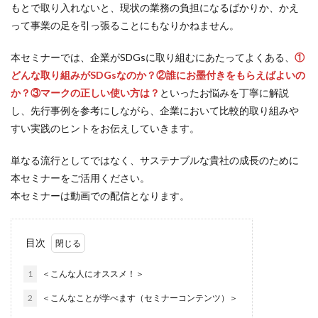
CSR活動報告誌
DIC
DIG IT.
DTP
もとで取り入れないと、現状の業務の負担になるばかりか、かえ
って事業の足を引っ張ることにもなりかねません。
DTPオペレーター
DX
DXセミナー
DX導入
EcoVadis
EMO’s Kitchen
Emotet
ESD
本セミナーでは、企業がSDGsに取り組むにあたってよくある、
①
ESG
ESG投資
ESG投資セミナー
EtoR
どんな取り組みがSDGsなのか？②誰にお墨付きをもらえばよいの
FNN
FNNプライムオンライン
ghg
か？③マークの正しい使い方は？
といったお悩みを丁寧に解説
し、先行事例を参考にしながら、企業において比較的取り組みや
Giving December
GP
GUGA
HAMARU
すい実践のヒントをお伝えしていきます。
HAMARUラクシスフロント店
ICDP
IDEC
IIRC
Illustrator
Indesign
INSATSU
単なる流行としてではなく、サステナブルな貴社の成長のために
INSATSU大交流会
INSATU酒場
本セミナーをご活用ください。
本セミナーは動画での配信となります。
IoT製品に対するセキュリティラベリング制度
IPA
ISSB
ISSBオンラインセミナー
ITI
J-SHIS
J-SHIS 地震ハザードステーション
JAGAT
Japanese
目次
JC-STAR
JIA神奈川
JIPDEC
JO
1
＜こんな人にオススメ！＞
JO Podcast
jojibee
JR
Kintone
2
＜こんなことが学べます（セミナーコンテンツ）＞
Kintone セミナー
Kintone 無料 セミナー