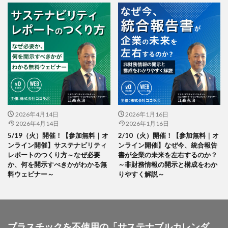
気候変動質問書
気持ちを落ち着かせる
水ローラー
水質汚濁
江戸川区
池江選手
沈黙の春
河津桜
河津町
法被
泥絵の具
洞窟
活動報告誌
流れる雲よ
流れる雲よ横浜実行委員会
浮世絵
浴衣
海
海洋プラスチック
海軍矯正施設
消毒液
消防団
渚のシンデレラ
減法混色
温室効果ガス
湘南国際村センター
2026年4月14日
2026年1月16日
漆
演劇
瀬上倫弘
災害
2026年4月14日
2026年1月16日
災害時助け合いネットワークミーティング
炭酸泉
5/19（火）開催！【参加無料｜オ
2/10（火）開催！【参加無料｜オ
ンライン開催】サステナビリティ
ンライン開催】なぜ今、統合報告
無料
無料セミナー
無線綴じ
煙草
熊
レポートのつくり方～なぜ必要
書が企業の未来を左右するのか？
熊本地震
爬虫類
版画
特別授業
か、何を開示すべきかがわかる無
～非財務情報の開示と構成をわか
料ウェビナー～
りやすく解説～
特大印刷
特攻隊
特攻隊ミュージカル
特殊紙
特殊詐欺
特殊詐欺防止
特色インキ
独立行政法人 情報処理推進機構
独立行政法人情報処理推進機構
玉川大学芸術学部
プラスチックを不使用の「サステナブルカレンダ