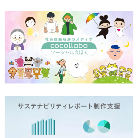
幸ヶ谷幼稚園
広報よこはま
広報誌
広瀬治代
庶民
建築
弁当
当社ドメインを装った不審なメールにご注意ください
後輩とプロジェクト
従業員教育
御衣黄
御衣黄桜
循環型経済
徳川禁令
怒りをコントロール
思いやり
性暴力
情報
情報アクセシビリティ
情報セキュリティ
情報セキュリティ 従業員教育
情報セキュリティ10大脅威
情報セキュリティの取り組み
情報セキュリティマネジメント
情報セキュリティ対策
情報セキュリティ教育動画
情報リスク
情報リスクアセスメント
情報リスク対策
情報保護
情報処理推進機構
情報漏洩防止
情報開示
情報難民
感情
感染予防
感染予防対策
感染対策
手作り消毒液
手製本