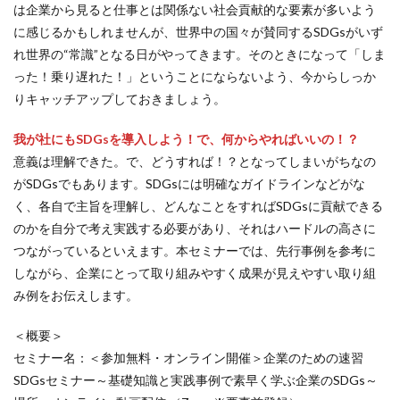
は企業から見ると仕事とは関係ない社会貢献的な要素が多いよう
YOKOHAMA RePLASTIC フォーラム 2023
ZINE
に感じるかもしれませんが、世界中の国々が賛同するSDGsがいず
Z世代
アート
れ世界の“常識”となる日がやってきます。そのときになって「しま
アダプテッドスポーツサポートセンター
った！乗り遅れた！」ということにならないよう、今からしっか
アドバイスボード
アパレル
アフターコロナ
りキャッチアップしておきましょう。
アフリカ
アメリカ
ありがトゥナイト
我が社にもSDGsを導入しよう！で、何からやればいいの！？
ありがとうの日
ありがとう運動シール
意義は理解できた。で、どうすれば！？となってしまいがちなの
アンガーマネジメント
アンケート
がSDGsでもあります。SDGsには明確なガイドラインなどがな
アンコンシャス・バイアス
イエロー
イギリス
く、各自で主旨を理解し、どんなことをすればSDGsに貢献できる
いじめ
いっせい防災行動訓練
イベント
のかを自分で考え実践する必要があり、それはハードルの高さに
つながっているといえます。本セミナーでは、先行事例を参考に
イメージカラー
イヤホン
イライラ
インキ
しながら、企業にとって取り組みやすく成果が見えやすい取り組
インキローラー
インキ使用量削減
インク
み例をお伝えします。
インターン
インターンシップ
インターンシップの推進に当たっての基本的考え方
＜概要＞
セミナー名：＜参加無料・オンライン開催＞企業のための速習
インターン生
インドネシア
インナージャーニー
SDGsセミナー～基礎知識と実践事例で素早く学ぶ企業のSDGs～
ヴィクトリア朝
ウィルス
ウイルス