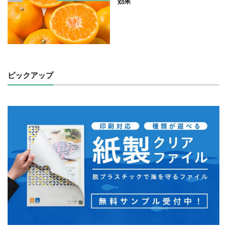
効果
夏期休業
外国人
夜間作業
大ヒット商品
大丸有エリア
大口
大喜利印刷
大喜利印刷店
大喜利印刷店（展）
大学生
大宝律令
大江電機（株）
大田黒衣美
大野愛
天然色
奈良時代
奢侈禁止令
女子カレッジ
女子高生
ピックアップ
女房装束
妖精
子ども
子ども110番
子どもが育つ地域
子ども支援
子ども食堂
子育て
子育て支援
季節
学校
学校教育
学環
学生
学生起業
安全性
官公需
実践
実践導入
害虫
寄付
寄付入門
寄付月間
寒暖差
寺
対談
封筒
専門学校生
小学校
小学校教諭
小松川千本桜
就活
山歩き
岐阜大学
岩絵具
工事
工場見学
工芸
希望色
平安時代
平安貴族
年明け
年末年始
年末年始休業日