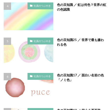
公益社団法人日本印刷技術協会
色の豆知識 ／ 虹は何色？世界の虹
社員のつぶやき
公益社団法人日本建築家協会
六つ川小学校
の色認識
六角橋オレンジプロジェクト
六角橋ケアプラザ
六角橋商店街連合会
共創
共創ダイアログ
共創事業
内田裕子
冊子印刷
再エネ
再エネルギー
写真
写真展
写真撮影
色の豆知識25 ／ 世界で最も嫌わ
社員のつぶやき
れる色
冠位十二階
冬期休業
冷凍弁当
冷凍食品
出初式
出前授業
初心者
利休茶
利休鼠
制作
前川知英氏
剪定
加工紙
加法混色
労働
労働環境
効率の良いページ数
動画
勝又恵子
勝色
化学物質
北斎
北極熊
色の豆知識17 ／ 面白い名前の色
社員のつぶやき
「ノミ色」
区民まつり
十二単
卒業アルバム
卒業おめでとう
卓上カレンダー
協働
協進印刷
協進印刷MAP
印刷
印刷ニュース
印刷会社
印刷業界
印刷機
印刷物の色