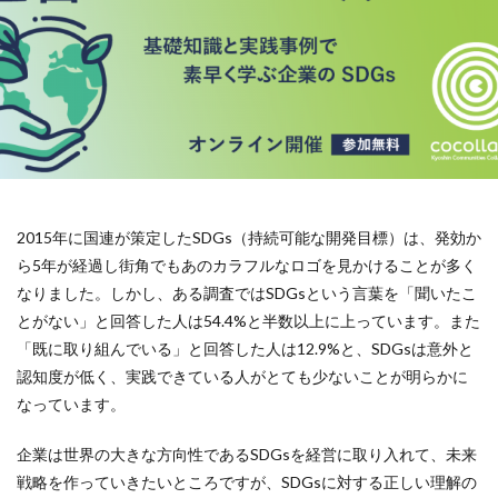
119番
119通報のかけ方
119通報の適正利用
14世紀
14世紀フランス
18世紀
19世紀
2025
2050
5回継続賞
7世紀
923形新幹線
Adobe教育
AI
ASSC
BankART KAIKO
BankART Life7
BCP
BEYOND
BLUE BIRD COLLECTION
BUKATSUDO
CA/Browser Forum（CA/Bフォーラム）
2015年に国連が策定したSDGs（持続可能な開発目標）は、発効か
CA/Bフォーラム
CAP
CDP
ら5年が経過し街角でもあのカラフルなロゴを見かけることが多く
Child Assault Prevention
CMYK
CO2
なりました。しかし、ある調査ではSDGsという言葉を「聞いたこ
CO2ゼロ
CO2ゼロ印刷
CO2削減
Co2排出量
とがない」と回答した人は54.4%と半数以上に上っています。また
CO2排出量削減
Co2排出量算定方法
cocllabo
「既に取り組んでいる」と回答した人は12.9%と、SDGsは意外と
cocollabo
cocollaboソーシャルえほん
認知度が低く、実践できている人がとても少ないことが明らかに
なっています。
COCOしのはら
COVID-19
Creative
CSR
CSR 活動報告誌
CSRの取り組み
CSR取り組み事例
企業は世界の大きな方向性であるSDGsを経営に取り入れて、未来
CSR取組み
CSR報告会
CSR報告書
CSR活動
戦略を作っていきたいところですが、SDGsに対する正しい理解の