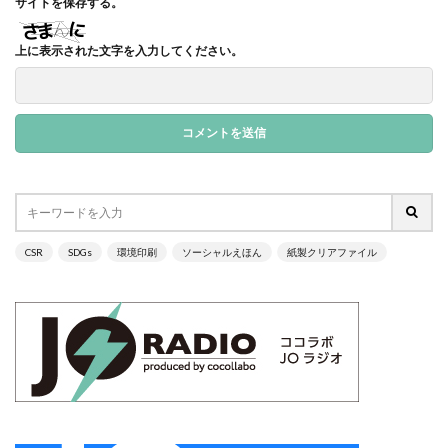
サイトを保存する。
モノトーン
ものを大切に
モビリティ
上に表示された文字を入力してください。
やさしいものづくり
ユニバーサルデザイン
よこはま
ヨコハマSDGs文化祭
よこはまグッド・バランス賞
よこはまグッドバランス賞
よこはま共創コンソーシアム
よこはま日本語学習センター
ヨハネス・グーテンベルク
ラジオ
ラテン語
ランサムウェア
ランサムウェア対策
ランチ
リサイクル
CSR
SDGs
環境印刷
ソーシャルえほん
紙製クリアファイル
リスクアセスメント
リスク回避
リトルプラネット
リニューアル
リビング横浜
リフォーム
ルイ16世
レイアウト
レイチェル・カーソン
レインボーカラー
レジリエンス
ロゴ
ロココ
ロゴの色
ロシア
ロジカルシンキング
ロマンス詐欺
ろ過装置
ワーク・ライフ・バランス
ワークショップ
わーくぴあ
ワックスタブレット