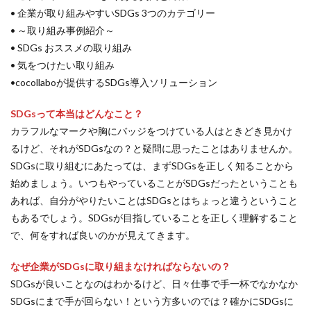
SDGsセミナーオンライン無料
SDGsセミナー無料
• 企業が取り組みやすいSDGs 3つのカテゴリー
SDGsでつながるヨコハマ
SDGsとは
• ～取り組み事例紹介～
• SDGs おススメの取り組み
SDGsの取り組み
SDGsの概要
SDGsビジネスモデル
• 気をつけたい取り組み
SDGs入門
SDGs具体的な取り組み
SDGs基礎
•cocollaboが提供するSDGs導入ソリューション
SDGs実践
SDGs有料セミナー
SDGｓ無料セミナー
SDGs経営セミナー
SFプロトタイプ
SF作家
SDGsって本当はどんなこと？
カラフルなマークや胸にバッジをつけている人はときどき見かけ
SGDs戦略
SLOW CIRCUS
SLOW FACTORY
るけど、それがSDGsなの？と疑問に思ったことはありませんか。
SLOW GELATO
SLOW LABEL
SLOW MOVEMENT
SDGsに取り組むにあたっては、まずSDGsを正しく知ることから
SR調達
SSBJ
SSL/TLSサーバー証明書
始めましょう。いつもやっていることがSDGsだったということも
SSL/TLSサーバー証明書の有効期間
STOP自殺
あれば、自分がやりたいことはSDGsとはちょっと違うということ
SUSレポ
TAITRA
TAKUROMAN
TALKの原則
もあるでしょう。SDGsが目指していることを正しく理解すること
で、何をすれば良いのかが見えてきます。
TCFD
tvk
UDホテル
UVカット
WFP
Win10
win10サポート終了
Windows Office
なぜ企業がSDGsに取り組まなければならないの？
Windows10サポート終了
withコロナ
WLB
Xi
SDGsが良いことなのはわかるけど、日々仕事で手一杯でなかなか
Xiプロジェクト
YOKOHAMA RePLASTIC
SDGsにまで手が回らない！という方多いのでは？確かにSDGsに