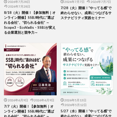
2026年7月28日
2026年7月7日
2026年7月7日
日本非営利組織評価センター
旧暦
早春
昆虫
2026年7月28日
7/28（火）開催！“やってる感”で
春
春の選抜甲子園
晴れ
晴れの日
8/18（火）開催！【参加無料｜オ
終わらせない、成果につなげるサ
ンライン開催】SSBJ時代に“選ば
ステナビリティ実践セミナー
晴れ着
暮らしやすい社会
暴力的
暴力防止
れる会社”、“切られる会社” ～
書体
曽谷朝絵展
月刊誌「PHP」
有毒
Scope3・EcoVadis・SSBJが変え
る企業選別と競争力～
有線イヤホン
朝の光
朝日新聞
木元茂
木版画
未来の経営OS
本
東京オリンピック
東京建築祭
東京総合車両センター
東洋医学
松下幸之助
染料
染色
株式会社ココラボ
株式会社スリーハイ
株式会社協進印刷
案内
案内標識
桑沢デザイン研究所
桜
桜の品種改良
梅田悟司
梅雨入り
梅雨明け
梱包
森祐美子
植物由来
業務効率化
業務効率化セミナー
楷書体
楽器
2026年6月9日
2026年6月9日
2026年5月13日
2026年5月12日
横浜・人・まち・デザイン賞
横浜グリッツ
7/7（火）開催！【参加無料｜オ
5/27（水）開催！“やってる感”で
ンライン開催】SSBJ時代に“選ば
横浜デザイン学院
横浜デジタルアーツ専門学校
終わらせない、成果につなげるサ
れる会社”、“切られる会社” ～