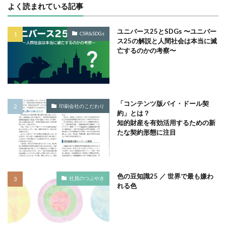
よく読まれている記事
ノロウイルス
バイ・ドール
バイオミミクリー
バイオミメティクス
バケツ
ハズキルーペ
ユニバース25とSDGs 〜ユニバー
CSR&SDGs
ス25の解説と人間社会は本当に滅
はだ一郎
ハッキリ
パッケージ
亡するのかの考察〜
パッケージカラー
パッケージデザイン
はまっこ未来カンパニー
はまっ子未来カンパニープロジェクト
はまふれんど
パリグリーン
パリスグリーン
ハレの日
「コンテンツ版バイ・ドール契
印刷会社のこだわり
約」とは？
パンフレット印刷
ヒグマ
ビジョン策定
知的財産を有効活用するための新
たな契約形態に注目
ひまわり
ピュース
ビヨンド
ヒ素
フードロス
ファシリテーション
ファッション
フィッシュマンズ
フォイヤーシュタイン
色の豆知識25 ／ 世界で最も嫌わ
フォトコンテスト
フォント
ぷかぷか
社員のつぶやき
れる色
プラスチックごみ
プラスチック対策
フランスの伝統色
ブランディング
ブランドイメージ
プリンテックステージ