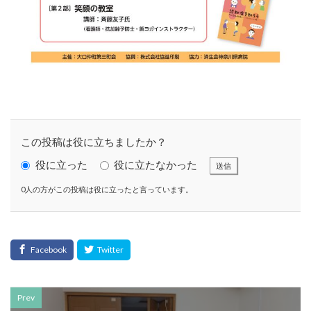
SDGsセミナーオンライン無料
SDGsセミナー無料
SDGsでつながるヨコハマ
SDGsとは
SDGsの取り組み
SDGsの概要
SDGsビジネスモデル
SDGs入門
SDGs具体的な取り組み
SDGs基礎
SDGs実践
SDGs有料セミナー
SDGｓ無料セミナー
SDGs経営セミナー
SFプロトタイプ
SF作家
SGDs戦略
SLOW CIRCUS
SLOW FACTORY
この投稿は役に立ちましたか？
SLOW GELATO
SLOW LABEL
SLOW MOVEMENT
役に立った
役に立たなかった
送信
SR調達
SSBJ
SSL/TLSサーバー証明書
0人の方がこの投稿は役に立ったと言っています。
SSL/TLSサーバー証明書の有効期間
STOP自殺
SUSレポ
TAITRA
TAKUROMAN
TALKの原則
TCFD
tvk
UDホテル
UVカット
WFP
Win10
win10サポート終了
Windows Office
Windows10サポート終了
withコロナ
WLB
Xi
Prev
Xiプロジェクト
YOKOHAMA RePLASTIC