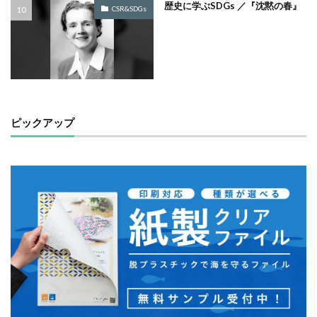
歴史に学ぶSDGs ／『沈黙の春』
CSR&SDGs
一般功労者
一般社団法人横浜もの・まち・ひとづくり
一般財団法人日本情報経済社会推進協会
三日月堂
三省合意
世界アルツハイマーデー
世界自殺予防デー
中国語
中学生
中小企業
中小企業もランサムウェア被害の対象に
中小企業向け
ピックアップ
中小企業庁
中小企業者に関する国等の契約の基本方針
中村技術士事務所
中綴じ
丸の内仲通りビル
丸善
丹野快一
事例
事業価値
事業戦略
事業継続力強化計画
事業継続計画
二酸化炭素
二重の虹
交流会
人や国の不平等をなくそう
人権
人権デューデリジェンス
人的資本
人的資本経営
人類の発展
介護者
仏閣
仮想ボディ
企業
企業IT利活用動向調査2026
企業のSDGs
企業の権利
企業の社会的責任