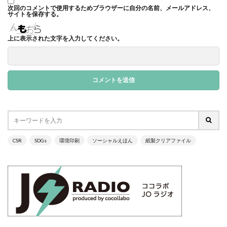
次回のコメントで使用するためブラウザーに自分の名前、メールアドレス、
サプライチェーン排出
サプライチェーン排出量
サイトを保存する。
サプライチェーン調査
サポート詐欺
上に表示された文字を入力してください。
サポート詐欺 対処
さみやこし
さわやか
サンケイリビング
サンセリフ
サンフランシスコ
サンワテクニカルパートナーズ
シート出力
シェーレグリーン
シェイクアウト
しましま画
ジャズ
シロクマ
シンプル
シンポジウム
シンボルカラー
スイートピー
スタイリッシュ
ストレス
ストレス緩和
すべての人に健康と福祉を
CSR
SDGs
環境印刷
ソーシャルえほん
紙製クリアファイル
スポーツ
スマホ教室
スミ１色
スローレーベル
スロー百貨店
セキュリTT兄弟
セキュリティインシデント
セキュリティ月間
セミナー
セルフケア
ゼロトラストモデル
ソーシャルえほん
ソーシャルサーカス
ソメイヨシノ
ダークモード
ターポリン出力