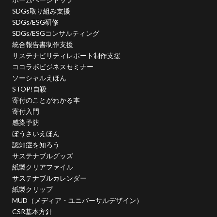
日本非営利組織評価センター
旧暦
早春
昆虫
SDGs取り組み支援
春
春の選抜甲子園
晴れ
晴れの日
SDGs/ESG研修
SDGs/ESGコンサルティング
晴れ着
暮らしやすい社会
暴力的
暴力防止
統合報告書制作支援
書体
曽谷朝絵展
月刊誌「PHP」
有毒
サステナビリティレポート制作支援
有線イヤホン
朝の光
朝日新聞
木元茂
ココラボビジネスセミナー
ソーシャルえほん
木版画
未来の経営OS
本
東京オリンピック
STOP!自殺
東京建築祭
東京総合車両センター
東洋医学
寄付のことがわかる本
松下幸之助
染料
染色
株式会社ココラボ
寄付入門
感染予防
株式会社スリーハイ
株式会社協進印刷
案内
ぼうさいえほん
案内標識
桑沢デザイン研究所
桜
認知症を知ろう
桜の品種改良
梅田悟司
梅雨入り
梅雨明け
サステナブルグッズ
梱包
森祐美子
植物由来
業務効率化
紙製クリアファイル
サステナブルカレンダー
業務効率化セミナー
楷書体
楽器
紙製クリップ
横浜・人・まち・デザイン賞
横浜グリッツ
MUD（メディア・ユニバーサルデザイン）
横浜デザイン学院
横浜デジタルアーツ専門学校
CSR基本方針