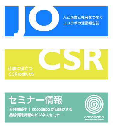
タイポグラフィ
タウンニュース
タウンニュース705号
タウンニュースタウンニュース神奈川区版
タウンニュース神奈川
タウンニュース神奈川区版
タスクマネージャー
ただちしゅんた
タツミプランニング
タバコ
たばこ
タペストリー
チョコレート
ツキノワグマ
つながる よこはま にほんごコミュニケーション
ツルスイ
データ
データ送信
ディレクション
デザイン
デザイン系
デジタル出版社連盟
デジタル化
テレワーク
トークセッション
トイレの遺跡
ドライフラワー
トレンドカラー
ナポレオン
ナマケモノ
ニカワ
ニュアンスカラー
ヌーベルキュイジーヌ
ネガティブカラー
ノートをつくろう
ノミ色