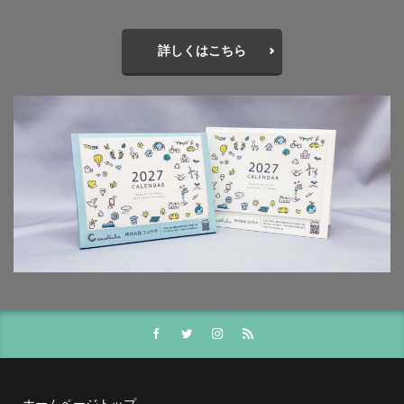
投資家向けの情報開示
抗菌
抗菌作用
持続可能
持続可能性
指示標識
振り込め詐欺
詳しくはこちら
排出権
排出権取引
攻撃性
攻撃性を弱める
攻撃的
救急相談センター
救急車
教えないピアノ教室
教員
教育
教育のデジタル化
散歩
文字
文字コード
文字セット
文字の大きさ
文字化け
文字間
料理
断熱材
新しい印刷会社
新入生
新入社員
新商品
新型コロナ
新型コロナウイルス
新川千本桜
新聞づくり
新高島駅
日本で働く
日本で最も古い製紙
日本の伝統色
日本の印刷
日本印刷新聞
日本書籍出版協会
日本用紙板紙卸商業組合
日本画
日本補助犬情報センター
日本製紙連合会
日本語学習
日本雑誌協会
ホームページトップ