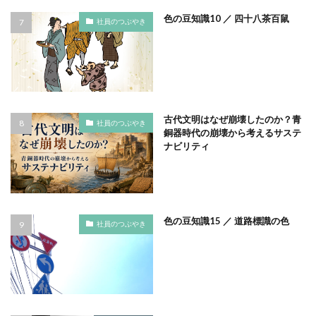
色の豆知識10 ／ 四十八茶百鼠
モノトーン
ものを大切に
モビリティ
社員のつぶやき
やさしいものづくり
ユニバーサルデザイン
よこはま
ヨコハマSDGs文化祭
よこはまグッド・バランス賞
よこはまグッドバランス賞
よこはま共創コンソーシアム
古代文明はなぜ崩壊したのか？青
社員のつぶやき
よこはま日本語学習センター
ヨハネス・グーテンベルク
銅器時代の崩壊から考えるサステ
ラジオ
ラテン語
ランサムウェア
ナビリティ
ランサムウェア対策
ランチ
リサイクル
リスクアセスメント
リスク回避
リトルプラネット
リニューアル
リビング横浜
リフォーム
色の豆知識15 ／ 道路標識の色
社員のつぶやき
ルイ16世
レイアウト
レイチェル・カーソン
レインボーカラー
レジリエンス
ロゴ
ロココ
ロゴの色
ロシア
ロジカルシンキング
ロマンス詐欺
ろ過装置
ワーク・ライフ・バランス
ワークショップ
わーくぴあ
ワックスタブレット