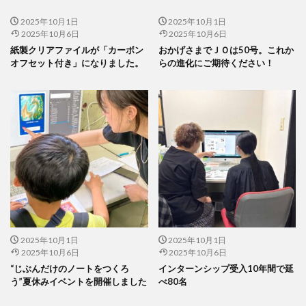
印刷用語
印象派
印象色
2025年10月1日
2025年10月1日
危険から身を守る啓発シリーズ
反 ESG
取り組み
2025年10月6日
2025年10月6日
取り組み方
受注戦略
古代
古代の紙
紙製クリアファイルが「カーボン
おかげさまでＪＯは50号。これか
オフセット付き」になりました。
らの進化にご期待ください！
古代の製紙
古代ヨーロッパ
古代種
古建築
台湾
台湾インターンシップ
台湾人
台湾貿易センター
合理的配慮
吾奏 伸
吾妻鏡
品種改良
哺乳類
商店街
啓発ポスター
営業日
営業時間
器
四十八茶百鼠
回遊カード
団十郎
団十郎茶
国立研究開発法人 防災科学技術研究所
国連標識
地元
地図
地図帳
地域
地域イベント
地域交流
地域企業賞
地域課題
地域貢献
2025年10月1日
2025年10月1日
地域食堂
地球温暖化
地震10秒診断
型抜き
2025年10月6日
2025年10月6日
“じぶんだけのノートをつくろ
インターンシップ受入10年間で延
型押し革のケース
埋めるごみ
報告会
報告書
う”夏休みイベントを開催しました
べ80名
壁画
壁紙
夏
夏休みイベント
夏季休業