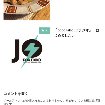
ガモット
カラーコーディネーション
カラーコットン
カラーサンプル
カラフル
カレッジ
カレンダー
ギター
キャリアフェスタ
キャリア教育
キャリデザイン
「cocollabo JOラジオ」 は
JO
キントーン
グソクムズ
クチロロ
クッキリ
じめました。
クマ
クラウドファンディング
クラフトマルシェ
グリーンプリンティング
クリエイティブ
クリエイティブの未来
クリエイティブプリンティング
ゲーテ
コースター
コーポレートガバナンスコード
コーポレートカラー
ゴール12
ゴール14
ココラボ
こころの健康相談センター
ゴシック体
コスト削減
こども相談
こども食堂
ゴミ箱
ゴルフ
これつる
コロナ
コンサルティング
コメントを書く
ご近所ランチ
サーキュラーエコノミー
メールアドレスが公開されることはありません。
※
が付いている欄は必須項
サイバーセキュリティ対策
サイバーセキュリティ月間
目です