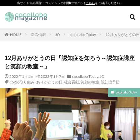
当サイト内の画像・コンテンツの利用については
こちら
をご確認ください。
CSR
SDGs
環境印刷
ソーシャルえほん
紙製クリアファイル
HOME
新着情報
JO
cocollabo Today
12月ありがとうの
カテゴリー
12月ありがとうの日「認知症を知ろう～認知症講座
と笑顔の教室～」
タグ
2022年1月1日
2022年1月7日
cocollabo Today
,
JO
「とことこふわり」
CSRの取り組み
,
ありがとうの日
,
社会貢献
,
笑顔の教室
,
認知症予防
「ヘルシーな関係」を親子で学べる絵本を作って、暴力のない
cocollabo Today
未来へ！
「白楽・六角橋のどこコレ？展」
#CAP #母校にCAPを送ろうキャンペーン #エンパワメントかな
がわ
#大口台小学校
□□□
♯7119
10代
110番