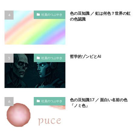
フルカラー
フレイル予防
ブレゼ
色の豆知識 ／ 虹は何色？世界の虹
社員のつぶやき
プレミアム企業
ペーパーサミットジャパン2026
の色認識
ベイカー・ミラー・ピンク
ヘルシーな関係
ペルソナ
ポートフォリオ
ホームページ
ぼうさいえほん
ボウリング大会
ポスター
ホッキョクグマ
ホテルニューグランド
ポリバケツ
哲学的ゾンビとAI
社員のつぶやき
ポワレ
ポンペイ遺跡
マームニール
マイクロプラスチック
まちゼミ
まちづくり
マネジメント
マネジメントシステム
マリー・アントワネット
マルウェア
ミウラ折り
ミカド
ミカドイエロー
ミニマル
みわまさよ
色の豆知識17 ／ 面白い名前の色
社員のつぶやき
「ノミ色」
みんな電力
メール
メセナ活動
メディア
メディア・ユニバーサル・デザイン
メディアクリエーション
メディアユニバーサルデザイン
メモ帳
メンタルヘルス
モスグリーン