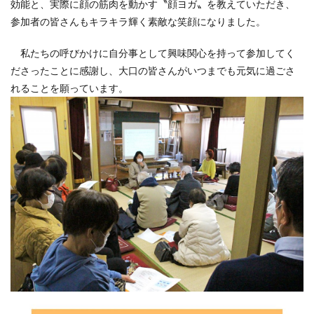
効能と、実際に顔の筋肉を動かす〝顔ヨガ〟を教えていただき、
CSR活動報告誌
DIC
DIG IT.
DTP
参加者の皆さんもキラキラ輝く素敵な笑顔になりました。
DTPオペレーター
DX
DXセミナー
DX導入
EcoVadis
EMO’s Kitchen
Emotet
ESD
私たちの呼びかけに自分事として興味関心を持って参加してく
ESG
ESG投資
ESG投資セミナー
EtoR
ださったことに感謝し、大口の皆さんがいつまでも元気に過ごさ
れることを願っています。
FNN
FNNプライムオンライン
ghg
Giving December
GP
GUGA
HAMARU
HAMARUラクシスフロント店
ICDP
IDEC
IIRC
Illustrator
Indesign
INSATSU
INSATSU大交流会
INSATU酒場
IoT製品に対するセキュリティラベリング制度
IPA
ISSB
ISSBオンラインセミナー
ITI
J-SHIS
J-SHIS 地震ハザードステーション
JAGAT
Japanese
JC-STAR
JIA神奈川
JIPDEC
JO
JO Podcast
jojibee
JR
Kintone
Kintone セミナー
Kintone 無料 セミナー