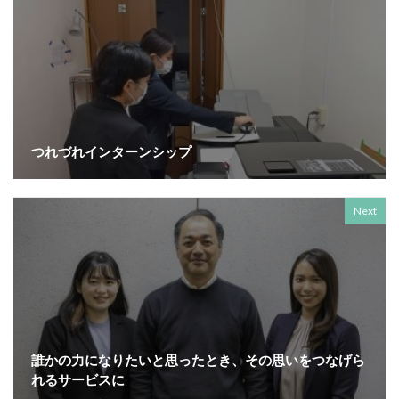
YOKOHAMA RePLASTIC フォーラム 2023
ZINE
Z世代
アート
アダプテッドスポーツサポートセンター
アドバイスボード
アパレル
アフターコロナ
アフリカ
アメリカ
ありがトゥナイト
ありがとうの日
ありがとう運動シール
つれづれインターンシップ
アンガーマネジメント
アンケート
アンコンシャス・バイアス
イエロー
イギリス
Next
いじめ
いっせい防災行動訓練
イベント
イメージカラー
イヤホン
イライラ
インキ
インキローラー
インキ使用量削減
インク
インターン
インターンシップ
インターンシップの推進に当たっての基本的考え方
インターン生
インドネシア
インナージャーニー
誰かの力になりたいと思ったとき、その思いをつなげら
れるサービスに
ヴィクトリア朝
ウィルス
ウイルス