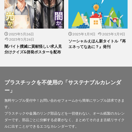
幸ヶ谷幼稚園
広報よこはま
広報誌
広瀬治代
庶民
建築
弁当
当社ドメインを装った不審なメールにご注意ください
後輩とプロジェクト
従業員教育
御衣黄
2025年5月26日
2025年1月9日
2025年1月9日
御衣黄桜
循環型経済
徳川禁令
2025年5月26日
ソーシャルえほん新タイトル『再
闇バイト撲滅に貢献怪しい求人見
エネってなあに？』発刊
怒りをコントロール
思いやり
性暴力
情報
分けクイズ&啓発ポスターを配布
情報アクセシビリティ
情報セキュリティ
情報セキュリティ 従業員教育
情報セキュリティ10大脅威
情報セキュリティの取り組み
プラスチックを不使用の「サステナブルカレンダ
情報セキュリティマネジメント
情報セキュリティ対策
ー」
情報セキュリティ教育動画
情報リスク
情報リスクアセスメント
情報リスク対策
情報保護
無料サンプル受付中！お問い合わせフォームから簡単にサンプル請求できま
す。
情報処理推進機構
情報漏洩防止
情報開示
プラスチックや金属のリング部品などを一切使わない、オール紙製のカレン
情報難民
感情
感染予防
感染予防対策
ダーです。部品ごとに分解する必要がなく、まとめてそのまま古紙リサイク
感染対策
手作り消毒液
手製本
ルに出すことができるエコなカレンダーです。