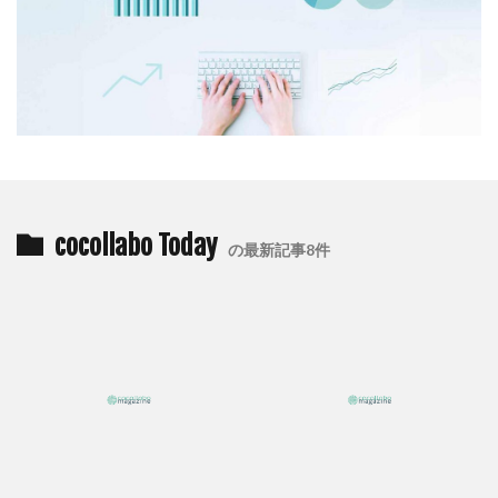
公益社団法人日本印刷技術協会
公益社団法人日本建築家協会
六つ川小学校
六角橋オレンジプロジェクト
六角橋ケアプラザ
六角橋商店街連合会
共創
共創ダイアログ
共創事業
内田裕子
冊子印刷
再エネ
再エネルギー
写真
写真展
写真撮影
冠位十二階
冬期休業
冷凍弁当
冷凍食品
出初式
出前授業
初心者
利休茶
利休鼠
cocollabo Today
の最新記事8件
制作
前川知英氏
剪定
加工紙
加法混色
労働
労働環境
効率の良いページ数
動画
勝又恵子
勝色
化学物質
北斎
北極熊
区民まつり
十二単
卒業アルバム
卒業おめでとう
卓上カレンダー
協働
協進印刷
協進印刷MAP
印刷
印刷ニュース
印刷会社
印刷業界
印刷機
印刷物の色