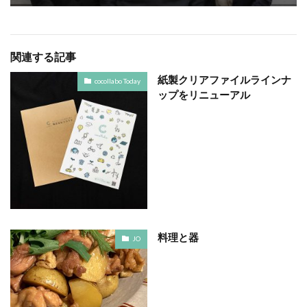
ヴィンテージ
ウエディングボード
うちき
エコ
エシカル
エチュベ
エトゥフェ
エリザベス女王
エンパワーメントかながわ
関連する記事
エンパワメントかながわ
オーガニック
紙製クリアファイルラインナ
cocollabo Today
オーガニックコットン
オーバーワーク
ップをリニューアル
オウンドメディア
おおぐち工房
おひさまひろば
オフセット印刷
オリーブグリーン
オリジナルノート
オリンピック
オレンジパーク
オレンジプロジェクト
オレンジプロジェクト2050
オンライン
オンラインセミナー
オンライン展示会
お年寄り
お年寄りに優しいまちづくり
お弁当
お構いなしの色
お正月
お盆休み
お祝い
料理と器
JO
お蕎麦
カードフォルダ
カーボンニュートラル
かき氷
かさねの色目
カテゴリ1
かながわ再エネ電力利用事業者
かめのぞき色