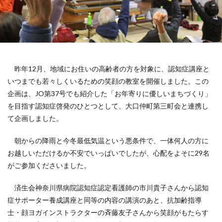
119番
119通報のかけ方
119通報の適正利用
14世紀
14世紀フランス
18世紀
19世紀
2025
2050
5回継続賞
7世紀
923形新幹線
Adobe教育
AI
ASSC
BankART KAIKO
BankART Life7
BCP
昨年12月、地域にお住いの高齢者の方を対象に、認知症講座と
BEYOND
BLUE BIRD COLLECTION
BUKATSUDO
いつまでも若々しくいるための笑顔の教室を開催しました。この
CA/Browser Forum（CA/Bフォーラム）
企画は、JO第37号でも紹介した「お年寄りに優しいまちづくり」
を目指す認知症啓発のひとつとして、大口仲町第三町会と連携し
CA/Bフォーラム
CAP
CDP
て企画しました。
Child Assault Prevention
CMYK
CO2
CO2ゼロ
CO2ゼロ印刷
CO2削減
Co2排出量
朝からの降雨と今冬最低気温という悪条件で、一体何人の方に
CO2排出量削減
Co2排出量算定方法
cocllabo
お越しいただけるか不安でいっぱいでしたが、心配をよそに29名
がご参加くださいました。
cocollabo
cocollaboソーシャルえほん
COCOしのはら
COVID-19
Creative
CSR
済生会神奈川県病院認知症認定看護師の市川貴子さんから認知
CSR 活動報告誌
CSRの取り組み
CSR取り組み事例
症サポーター養成講座と同等の内容の講演のあと、抗加齢指導
CSR取組み
CSR報告会
CSR報告書
CSR活動
士・顔ヨガインストラクターの斉藤友子さんから笑顔がもたらす