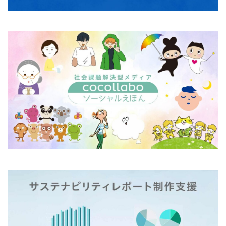
企業の社会的責任とは何か？
企業は社会の公器
企業ロゴ
企業経営
企業防衛
伊豆
会社
会社経営
会社見学
会社説明会
伝えるためのユニバーサルデザインフェア
伝わりやすい
伝わりやすいデザイン
伝わりやすく
伝わりやすさ
伝統工芸
伝統紋様
伝統色
住宅新報
体罰
体調を整える
体調不良
保育無償化
保護者
修繕
個人情報
健康
偽セキュリティ警告
偽セキュリティ警告（サポート詐欺）画面の閉じ方体験サイト
働き方改革
僧侶
先生
光拡散技術
入社2年目
入稿の仕方
全ての人に健康と福祉を
全印工連
全印工連CSRスリースター認定取得
全印工連CSR認定制度
全日本印刷工業組合連合会
全日本盲導犬使用者の会
八重桜