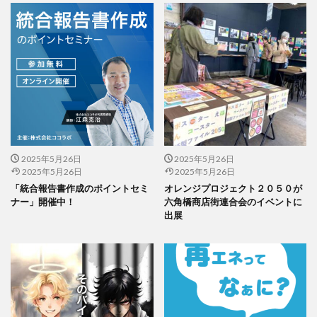
夏期休業
外国人
夜間作業
大ヒット商品
大丸有エリア
大口
大喜利印刷
大喜利印刷店
大喜利印刷店（展）
大学生
大宝律令
大江電機（株）
大田黒衣美
大野愛
天然色
奈良時代
奢侈禁止令
女子カレッジ
女子高生
女房装束
妖精
子ども
子ども110番
子どもが育つ地域
子ども支援
子ども食堂
子育て
子育て支援
季節
学校
学校教育
2025年5月26日
2025年5月26日
2025年5月26日
2025年5月26日
学環
学生
学生起業
安全性
官公需
「統合報告書作成のポイントセミ
オレンジプロジェクト２０５０が
実践
実践導入
害虫
寄付
寄付入門
ナー」開催中！
六角橋商店街連合会のイベントに
出展
寄付月間
寒暖差
寺
対談
封筒
専門学校生
小学校
小学校教諭
小松川千本桜
就活
山歩き
岐阜大学
岩絵具
工事
工場見学
工芸
希望色
平安時代
平安貴族
年明け
年末年始
年末年始休業日