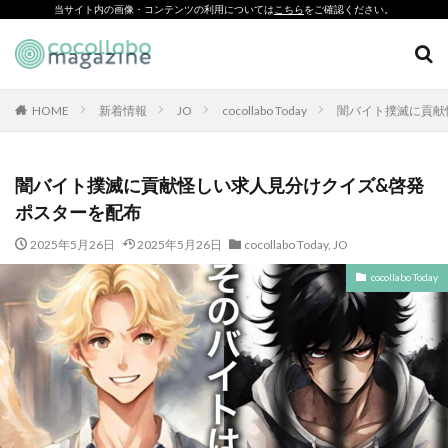
当サイト内の画像・コンテンツの利用については
こちら
をご確認ください。
CSR
SDGs
環境印刷
ソーシャルえほん
紙製クリアファイル
HOME
新着情報
JO
cocollabo Today
闇バイト撲滅に貢献
カテゴリー
闇バイト撲滅に貢献怪しい求人見分けクイズ&啓発
ポスターを配布
タグ
2025年5月26日
2025年5月26日
cocollabo Today
,
JO
「とことこふわり」
cocollabo Today
「ヘルシーな関係」を親子で学べる絵本を作って、暴力のない
未来へ！
「白楽・六角橋のどこコレ？展」
#CAP #母校にCAPを送ろうキャンペーン #エンパワメントかな
がわ
#大口台小学校
□□□
♯7119
10代
110番