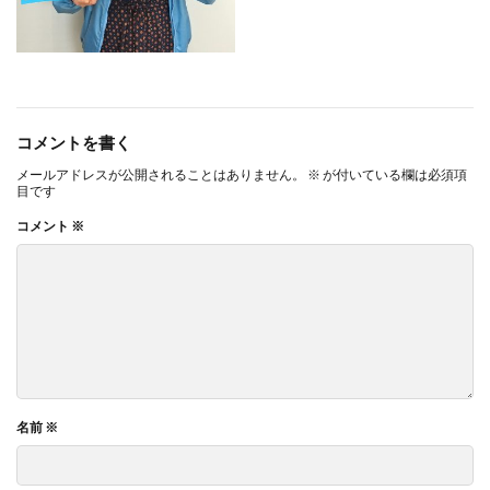
ヴィンテージ
ウエディングボード
うちき
エコ
エシカル
エチュベ
エトゥフェ
エリザベス女王
エンパワーメントかながわ
エンパワメントかながわ
オーガニック
コメントを書く
オーガニックコットン
オーバーワーク
メールアドレスが公開されることはありません。
※
が付いている欄は必須項
オウンドメディア
おおぐち工房
おひさまひろば
目です
オフセット印刷
オリーブグリーン
コメント
※
オリジナルノート
オリンピック
オレンジパーク
オレンジプロジェクト
オレンジプロジェクト2050
オンライン
オンラインセミナー
オンライン展示会
お年寄り
お年寄りに優しいまちづくり
お弁当
お構いなしの色
お正月
お盆休み
お祝い
お蕎麦
カードフォルダ
カーボンニュートラル
名前
※
かき氷
かさねの色目
カテゴリ1
かながわ再エネ電力利用事業者
かめのぞき色