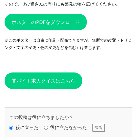
CSR活動報告誌
DIC
DIG IT.
DTP
すので、ぜひ皆さんの周りにも啓発の輪を広げてください。
DTPオペレーター
DX
DXセミナー
DX導入
EcoVadis
EMO’s Kitchen
Emotet
ESD
ポスターのPDFをダウンロード
ESG
ESG投資
ESG投資セミナー
EtoR
FNN
FNNプライムオンライン
ghg
※このポスターは自由に印刷・配布できますが、無断での改変（トリミ
ング・文字の変更・色の変更などを含む）は禁じます。
Giving December
GP
GUGA
HAMARU
HAMARUラクシスフロント店
ICDP
IDEC
IIRC
Illustrator
Indesign
INSATSU
INSATSU大交流会
INSATU酒場
闇バイト求人クイズはこちら
IoT製品に対するセキュリティラベリング制度
IPA
ISSB
ISSBオンラインセミナー
ITI
J-SHIS
J-SHIS 地震ハザードステーション
JAGAT
Japanese
JC-STAR
JIA神奈川
JIPDEC
JO
この投稿は役に立ちましたか？
JO Podcast
jojibee
JR
Kintone
役に立った
役に立たなかった
送信
Kintone セミナー
Kintone 無料 セミナー