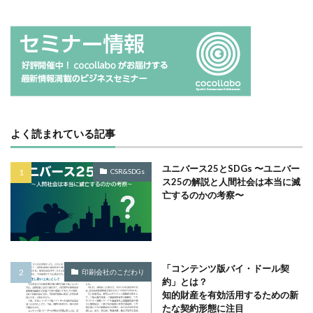
サプライチェーン排出
サプライチェーン排出量
サプライチェーン調査
サポート詐欺
サポート詐欺 対処
さみやこし
さわやか
サンケイリビング
サンセリフ
サンフランシスコ
サンワテクニカルパートナーズ
シート出力
シェーレグリーン
シェイクアウト
しましま画
よく読まれている記事
ジャズ
シロクマ
シンプル
シンポジウム
シンボルカラー
スイートピー
スタイリッシュ
ユニバース25とSDGs 〜ユニバー
CSR&SDGs
ストレス
ストレス緩和
すべての人に健康と福祉を
ス25の解説と人間社会は本当に滅
亡するのかの考察〜
スポーツ
スマホ教室
スミ１色
スローレーベル
スロー百貨店
セキュリTT兄弟
セキュリティインシデント
セキュリティ月間
セミナー
セルフケア
ゼロトラストモデル
「コンテンツ版バイ・ドール契
印刷会社のこだわり
約」とは？
ソーシャルえほん
ソーシャルサーカス
知的財産を有効活用するための新
ソメイヨシノ
ダークモード
ターポリン出力
たな契約形態に注目