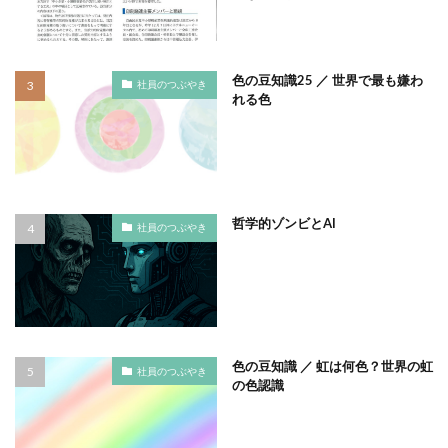
タイポグラフィ
タウンニュース
タウンニュース705号
色の豆知識25 ／ 世界で最も嫌わ
タウンニュースタウンニュース神奈川区版
社員のつぶやき
れる色
タウンニュース神奈川
タウンニュース神奈川区版
タスクマネージャー
ただちしゅんた
タツミプランニング
タバコ
たばこ
タペストリー
チョコレート
ツキノワグマ
哲学的ゾンビとAI
社員のつぶやき
つながる よこはま にほんごコミュニケーション
ツルスイ
データ
データ送信
ディレクション
デザイン
デザイン系
デジタル出版社連盟
デジタル化
テレワーク
トークセッション
トイレの遺跡
ドライフラワー
トレンドカラー
色の豆知識 ／ 虹は何色？世界の虹
社員のつぶやき
ナポレオン
ナマケモノ
ニカワ
の色認識
ニュアンスカラー
ヌーベルキュイジーヌ
ネガティブカラー
ノートをつくろう
ノミ色