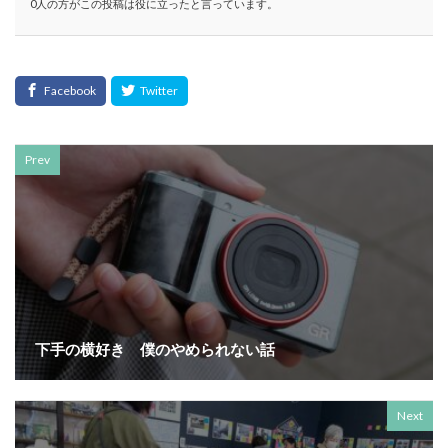
0人の方がこの投稿は役に立ったと言っています。
KUSC
LINEの使い方
MENTAL HEALTH〜うまくいかないときに開く本〜
MOBI BASE
MOMUNIR
MUD
MUDフェア
NEWoMan
NEWoMan ART Window
NISC
NPO
NPO法人
ntone 無料 セミナー
page
page2021
PANTONE
PANTONE 448C
Prev
Paratriennale
PeRRY
PHP
PHP 地域貢献
PHP研究フォーラム
PHP研究所
PISM
PrintNext
puce
READYFOR
RGB
Scope
Scope1
Scope2
Scope3
SCS評価制度
SDGs
SDGｓ
SDGs 入門
SDGs 入門 セミナー
SDGs 入門 セミナー 無料
下手の横好き 僕のやめられない話
SDGs3.4
SDGsウォッシュ
SDGｓオンラインセミナー
SDGsコンサルティング
Next
SDGsセミナー
SDGsセミナーSDGsセミナー