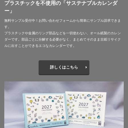
夏期休業
外国人
夜間作業
大ヒット商品
プラスチックを不使用の「サステナブルカレンダ
ー」
大丸有エリア
大口
大喜利印刷
大喜利印刷店
大喜利印刷店（展）
大学生
大宝律令
無料サンプル受付中！お問い合わせフォームから簡単にサンプル請求できま
す。
大江電機（株）
大田黒衣美
大野愛
天然色
プラスチックや金属のリング部品などを一切使わない、オール紙製のカレン
奈良時代
奢侈禁止令
女子カレッジ
女子高生
ダーです。部品ごとに分解する必要がなく、まとめてそのまま古紙リサイク
女房装束
妖精
子ども
子ども110番
ルに出すことができるエコなカレンダーです。
子どもが育つ地域
子ども支援
子ども食堂
子育て
子育て支援
季節
学校
学校教育
詳しくはこちら
学環
学生
学生起業
安全性
官公需
実践
実践導入
害虫
寄付
寄付入門
寄付月間
寒暖差
寺
対談
封筒
専門学校生
小学校
小学校教諭
小松川千本桜
就活
山歩き
岐阜大学
岩絵具
工事
工場見学
工芸
希望色
平安時代
平安貴族
年明け
年末年始
年末年始休業日