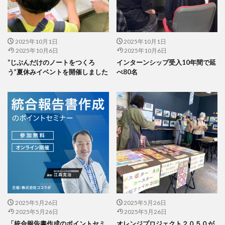
公益社団法人日本印刷技術協会
公益社団法人日本建築家協会
六つ川小学校
六角橋オレンジプロジェクト
六角橋ケアプラザ
2025年10月1日
2025年10月1日
六角橋商店街連合会
共創
共創ダイアログ
2025年10月6日
2025年10月6日
共創事業
内田裕子
冊子印刷
再エネ
“じぶんだけのノートをつくろ
インターンシップ受入10年間で延
う”夏休みイベントを開催しました
べ80名
再エネルギー
写真
写真展
写真撮影
冠位十二階
冬期休業
冷凍弁当
冷凍食品
出初式
出前授業
初心者
利休茶
利休鼠
制作
前川知英氏
剪定
加工紙
加法混色
労働
労働環境
効率の良いページ数
動画
勝又恵子
勝色
化学物質
北斎
北極熊
区民まつり
十二単
卒業アルバム
卒業おめでとう
卓上カレンダー
協働
協進印刷
協進印刷MAP
印刷
印刷ニュース
2025年5月26日
2025年5月26日
2025年5月26日
2025年5月26日
印刷会社
印刷業界
印刷機
印刷物の色
「統合報告書作成のポイントセミ
オレンジプロジェクト２０５０が