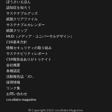
ぼうさいえほん
投資家向けの情報開示
抗菌
抗菌作用
認知症を知ろう
持続可能
持続可能性
指示標識
振り込め詐欺
サステナブルグッズ
排出権
排出権取引
攻撃性
攻撃性を弱める
紙製クリアファイル
サステナブルカレンダー
攻撃的
救急相談センター
救急車
紙製クリップ
教えないピアノ教室
教員
教育
MUD（メディア・ユニバーサルデザイン）
教育のデジタル化
散歩
文字
文字コード
CSR基本方針
情報セキュリティの取り組み
文字セット
文字の大きさ
文字化け
文字間
サステナビリティレポート
料理
断熱材
新しい印刷会社
新入生
CSR報告会ありがトゥナイト
新入社員
新商品
新型コロナ
会社概要
新型コロナウイルス
新川千本桜
新聞づくり
各種認定
活動報告誌「JO」
新高島駅
日本で働く
日本で最も古い製紙
採用情報
日本の伝統色
日本の印刷
日本印刷新聞
リンク集
日本書籍出版協会
日本用紙板紙卸商業組合
日本画
お問い合わせ
cocollabo magazine
日本補助犬情報センター
日本製紙連合会
日本語学習
日本雑誌協会
© Copyright 2022 cocollabo Magazine.