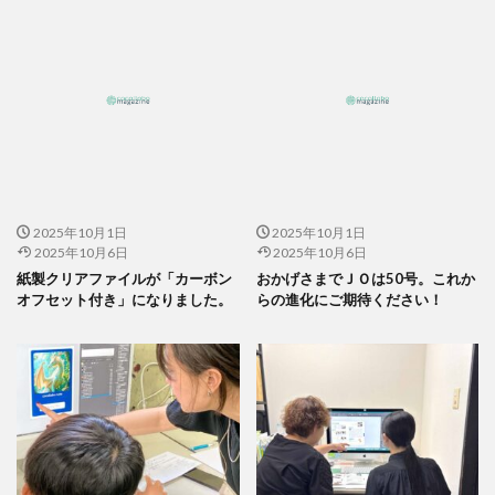
企業の社会的責任とは何か？
企業は社会の公器
企業ロゴ
企業経営
企業防衛
伊豆
会社
会社経営
会社見学
会社説明会
伝えるためのユニバーサルデザインフェア
伝わりやすい
伝わりやすいデザイン
伝わりやすく
伝わりやすさ
伝統工芸
伝統紋様
伝統色
住宅新報
体罰
体調を整える
体調不良
保育無償化
2025年10月1日
2025年10月1日
保護者
修繕
個人情報
健康
2025年10月6日
2025年10月6日
偽セキュリティ警告
紙製クリアファイルが「カーボン
おかげさまでＪＯは50号。これか
オフセット付き」になりました。
らの進化にご期待ください！
偽セキュリティ警告（サポート詐欺）画面の閉じ方体験サイト
働き方改革
僧侶
先生
光拡散技術
入社2年目
入稿の仕方
全ての人に健康と福祉を
全印工連
全印工連CSRスリースター認定取得
全印工連CSR認定制度
全日本印刷工業組合連合会
全日本盲導犬使用者の会
八重桜