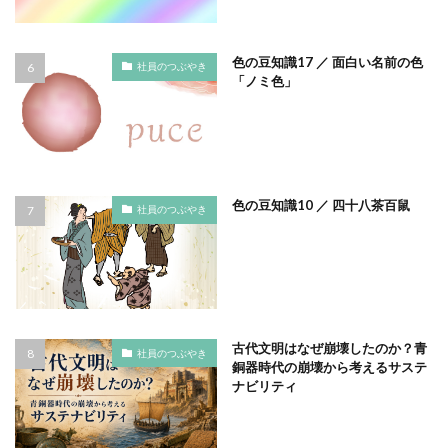
ノロウイルス
バイ・ドール
バイオミミクリー
バイオミメティクス
バケツ
ハズキルーペ
色の豆知識17 ／ 面白い名前の色
社員のつぶやき
「ノミ色」
はだ一郎
ハッキリ
パッケージ
パッケージカラー
パッケージデザイン
はまっこ未来カンパニー
はまっ子未来カンパニープロジェクト
はまふれんど
パリグリーン
パリスグリーン
ハレの日
色の豆知識10 ／ 四十八茶百鼠
社員のつぶやき
パンフレット印刷
ヒグマ
ビジョン策定
ひまわり
ピュース
ビヨンド
ヒ素
フードロス
ファシリテーション
ファッション
フィッシュマンズ
フォイヤーシュタイン
古代文明はなぜ崩壊したのか？青
フォトコンテスト
フォント
ぷかぷか
社員のつぶやき
銅器時代の崩壊から考えるサステ
プラスチックごみ
プラスチック対策
ナビリティ
フランスの伝統色
ブランディング
ブランドイメージ
プリンテックステージ