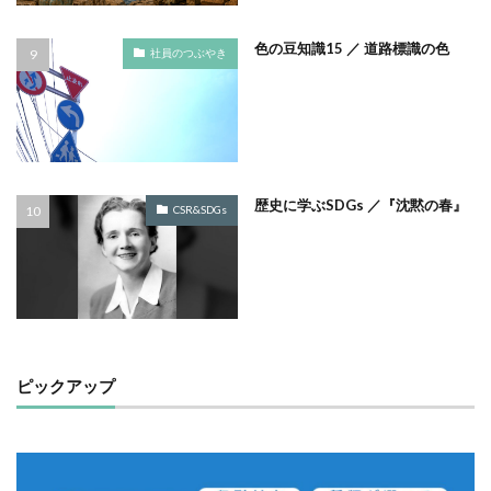
フルカラー
フレイル予防
ブレゼ
色の豆知識15 ／ 道路標識の色
社員のつぶやき
プレミアム企業
ペーパーサミットジャパン2026
ベイカー・ミラー・ピンク
ヘルシーな関係
ペルソナ
ポートフォリオ
ホームページ
ぼうさいえほん
ボウリング大会
ポスター
ホッキョクグマ
ホテルニューグランド
ポリバケツ
歴史に学ぶSDGs ／『沈黙の春』
CSR&SDGs
ポワレ
ポンペイ遺跡
マームニール
マイクロプラスチック
まちゼミ
まちづくり
マネジメント
マネジメントシステム
マリー・アントワネット
マルウェア
ミウラ折り
ミカド
ミカドイエロー
ミニマル
みわまさよ
ピックアップ
みんな電力
メール
メセナ活動
メディア
メディア・ユニバーサル・デザイン
メディアクリエーション
メディアユニバーサルデザイン
メモ帳
メンタルヘルス
モスグリーン