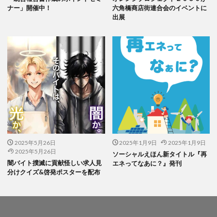
印刷用語
印象派
印象色
ナー」開催中！
六角橋商店街連合会のイベントに
出展
危険から身を守る啓発シリーズ
反 ESG
取り組み
取り組み方
受注戦略
古代
古代の紙
古代の製紙
古代ヨーロッパ
古代種
古建築
台湾
台湾インターンシップ
台湾人
台湾貿易センター
合理的配慮
吾奏 伸
吾妻鏡
品種改良
哺乳類
商店街
啓発ポスター
営業日
営業時間
器
四十八茶百鼠
回遊カード
団十郎
団十郎茶
国立研究開発法人 防災科学技術研究所
国連標識
2025年5月26日
2025年1月9日
2025年1月9日
地元
地図
地図帳
地域
地域イベント
2025年5月26日
ソーシャルえほん新タイトル『再
地域交流
地域企業賞
地域課題
地域貢献
闇バイト撲滅に貢献怪しい求人見
エネってなあに？』発刊
分けクイズ&啓発ポスターを配布
地域食堂
地球温暖化
地震10秒診断
型抜き
型押し革のケース
埋めるごみ
報告会
報告書
壁画
壁紙
夏
夏休みイベント
夏季休業