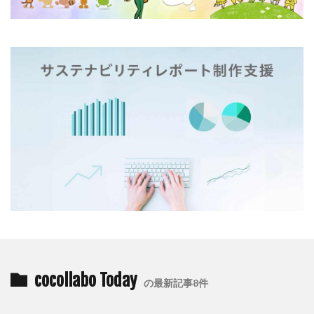
一般功労者
一般社団法人横浜もの・まち・ひとづくり
一般財団法人日本情報経済社会推進協会
三日月堂
三省合意
世界アルツハイマーデー
世界自殺予防デー
中国語
中学生
中小企業
中小企業もランサムウェア被害の対象に
中小企業向け
中小企業庁
中小企業者に関する国等の契約の基本方針
中村技術士事務所
中綴じ
丸の内仲通りビル
丸善
丹野快一
事例
事業価値
事業戦略
事業継続力強化計画
事業継続計画
二酸化炭素
二重の虹
交流会
人や国の不平等をなくそう
人権
人権デューデリジェンス
人的資本
人的資本経営
人類の発展
介護者
仏閣
仮想ボディ
企業
企業IT利活用動向調査2026
cocollabo Today
の最新記事8件
企業のSDGs
企業の権利
企業の社会的責任