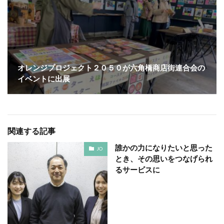
SDGsセミナーオンライン無料
SDGsセミナー無料
SDGsでつながるヨコハマ
SDGsとは
SDGsの取り組み
SDGsの概要
SDGsビジネスモデル
SDGs入門
SDGs具体的な取り組み
SDGs基礎
SDGs実践
SDGs有料セミナー
SDGｓ無料セミナー
オレンジプロジェクト２０５０が六角橋商店街連合会の
イベントに出展
SDGs経営セミナー
SFプロトタイプ
SF作家
SGDs戦略
SLOW CIRCUS
SLOW FACTORY
SLOW GELATO
SLOW LABEL
SLOW MOVEMENT
SR調達
SSBJ
SSL/TLSサーバー証明書
関連する記事
SSL/TLSサーバー証明書の有効期間
STOP自殺
誰かの力になりたいと思った
JO
SUSレポ
TAITRA
TAKUROMAN
TALKの原則
とき、その思いをつなげられ
るサービスに
TCFD
tvk
UDホテル
UVカット
WFP
Win10
win10サポート終了
Windows Office
Windows10サポート終了
withコロナ
WLB
Xi
Xiプロジェクト
YOKOHAMA RePLASTIC