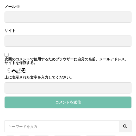
ガモット
カラーコーディネーション
メール
※
カラーコットン
カラーサンプル
カラフル
カレッジ
カレンダー
ギター
サイト
キャリアフェスタ
キャリア教育
キャリデザイン
キントーン
グソクムズ
クチロロ
クッキリ
クマ
クラウドファンディング
クラフトマルシェ
次回のコメントで使用するためブラウザーに自分の名前、メールアドレス、
グリーンプリンティング
クリエイティブ
サイトを保存する。
クリエイティブの未来
クリエイティブプリンティング
上に表示された文字を入力してください。
ゲーテ
コースター
コーポレートガバナンスコード
コーポレートカラー
ゴール12
ゴール14
ココラボ
こころの健康相談センター
ゴシック体
コスト削減
こども相談
こども食堂
ゴミ箱
ゴルフ
これつる
コロナ
コンサルティング
ご近所ランチ
サーキュラーエコノミー
サイバーセキュリティ対策
サイバーセキュリティ月間