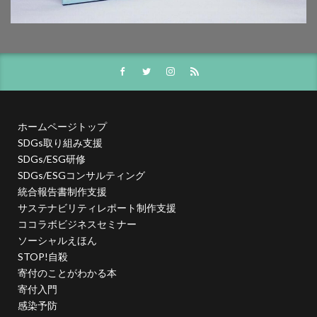
幸ヶ谷幼稚園
広報よこはま
広報誌
広瀬治代
庶民
建築
弁当
当社ドメインを装った不審なメールにご注意ください
後輩とプロジェクト
従業員教育
御衣黄
御衣黄桜
循環型経済
徳川禁令
怒りをコントロール
思いやり
性暴力
情報
ホームページトップ
情報アクセシビリティ
情報セキュリティ
SDGs取り組み支援
情報セキュリティ 従業員教育
SDGs/ESG研修
SDGs/ESGコンサルティング
情報セキュリティ10大脅威
情報セキュリティの取り組み
統合報告書制作支援
情報セキュリティマネジメント
情報セキュリティ対策
サステナビリティレポート制作支援
情報セキュリティ教育動画
情報リスク
ココラボビジネスセミナー
ソーシャルえほん
情報リスクアセスメント
情報リスク対策
情報保護
STOP!自殺
情報処理推進機構
情報漏洩防止
情報開示
寄付のことがわかる本
情報難民
感情
感染予防
感染予防対策
寄付入門
感染対策
手作り消毒液
手製本
感染予防