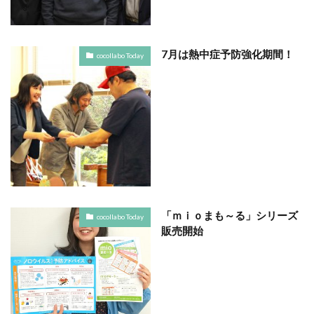
YOKOHAMA RePLASTIC フォーラム 2023
ZINE
Z世代
アート
アダプテッドスポーツサポートセンター
7月は熱中症予防強化期間！
cocollabo Today
アドバイスボード
アパレル
アフターコロナ
アフリカ
アメリカ
ありがトゥナイト
ありがとうの日
ありがとう運動シール
アンガーマネジメント
アンケート
アンコンシャス・バイアス
イエロー
イギリス
いじめ
いっせい防災行動訓練
イベント
イメージカラー
イヤホン
イライラ
インキ
「ｍｉｏまも～る」シリーズ
インキローラー
インキ使用量削減
インク
cocollabo Today
販売開始
インターン
インターンシップ
インターンシップの推進に当たっての基本的考え方
インターン生
インドネシア
インナージャーニー
ヴィクトリア朝
ウィルス
ウイルス