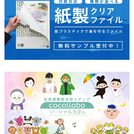
モノトーン
ものを大切に
モビリティ
やさしいものづくり
ユニバーサルデザイン
よこはま
ヨコハマSDGs文化祭
よこはまグッド・バランス賞
よこはまグッドバランス賞
よこはま共創コンソーシアム
よこはま日本語学習センター
ヨハネス・グーテンベルク
ラジオ
ラテン語
ランサムウェア
ランサムウェア対策
ランチ
リサイクル
リスクアセスメント
リスク回避
リトルプラネット
リニューアル
リビング横浜
リフォーム
ルイ16世
レイアウト
レイチェル・カーソン
レインボーカラー
レジリエンス
ロゴ
ロココ
ロゴの色
ロシア
ロジカルシンキング
ロマンス詐欺
ろ過装置
ワーク・ライフ・バランス
ワークショップ
わーくぴあ
ワックスタブレット