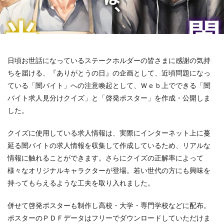
119番
119通報のかけ方
119通報の適正利用
14世紀
14世紀フランス
18世紀
19世紀
2025
2050
5回継続賞
7世紀
923形新幹線
Adobe教育
AI
ASSC
日頃お世話になっているステークホルダーの皆さまに感謝の気持
BankART KAIKO
BankART Life7
BCP
ちを届ける、『ありがとうの日』の企画として、近頃問題になっ
BEYOND
BLUE BIRD COLLECTION
BUKATSUDO
ている「闇バイト」への注意喚起として、Ｗｅｂ上でできる「闇
CA/Browser Forum（CA/Bフォーラム）
バイト求人見分けクイズ」と「啓発ポスター」を作成・公開しま
CA/Bフォーラム
CAP
CDP
した。
Child Assault Prevention
CMYK
CO2
クイズに使用している求人情報は、実際にインターネット上に蔓
CO2ゼロ
CO2ゼロ印刷
CO2削減
Co2排出量
延る闇バイトの求人情報を収集して作成しているため、リアルな
CO2排出量削減
Co2排出量算定方法
cocllabo
情報に触れることができます。さらにクイズの正解率によって
cocollabo
cocollaboソーシャルえほん
様々なオリジナルキャラクターが登場。若い世代の方にも興味を
COCOしのはら
COVID-19
Creative
CSR
持ってもらえるような工夫を取り入れました。
CSR 活動報告誌
CSRの取り組み
CSR取り組み事例
併せて啓発ポスターも制作し高校・大学・専門学校などに配布。
CSR取組み
CSR報告会
CSR報告書
CSR活動
ポスターのＰＤＦデータはフリーでダウンロードしていただけま