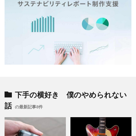
企業の社会的責任とは何か？
企業は社会の公器
企業ロゴ
企業経営
企業防衛
伊豆
会社
会社経営
会社見学
会社説明会
伝えるためのユニバーサルデザインフェア
伝わりやすい
伝わりやすいデザイン
伝わりやすく
伝わりやすさ
伝統工芸
伝統紋様
伝統色
住宅新報
体罰
体調を整える
体調不良
保育無償化
保護者
修繕
個人情報
健康
偽セキュリティ警告
偽セキュリティ警告（サポート詐欺）画面の閉じ方体験サイト
働き方改革
僧侶
先生
光拡散技術
下手の横好き 僕のやめられない
入社2年目
入稿の仕方
全ての人に健康と福祉を
話
の最新記事8件
全印工連
全印工連CSRスリースター認定取得
全印工連CSR認定制度
全日本印刷工業組合連合会
全日本盲導犬使用者の会
八重桜