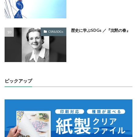
モノトーン
ものを大切に
モビリティ
やさしいものづくり
ユニバーサルデザイン
よこはま
ヨコハマSDGs文化祭
歴史に学ぶSDGs ／『沈黙の春』
CSR&SDGs
よこはまグッド・バランス賞
よこはまグッドバランス賞
よこはま共創コンソーシアム
よこはま日本語学習センター
ヨハネス・グーテンベルク
ラジオ
ラテン語
ランサムウェア
ランサムウェア対策
ランチ
リサイクル
ピックアップ
リスクアセスメント
リスク回避
リトルプラネット
リニューアル
リビング横浜
リフォーム
ルイ16世
レイアウト
レイチェル・カーソン
レインボーカラー
レジリエンス
ロゴ
ロココ
ロゴの色
ロシア
ロジカルシンキング
ロマンス詐欺
ろ過装置
ワーク・ライフ・バランス
ワークショップ
わーくぴあ
ワックスタブレット