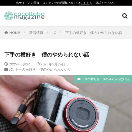
当サイト内の画像・コンテンツの利用については
こちら
をご確認ください。
CSR
SDGs
環境印刷
ソーシャルえほん
紙製クリアファイル
HOME
新着情報
JO
下手の横好き 僕のやめられない話
カテゴリー
下手の横好き 僕のやめられない話
2025年5月26日
2025年5月26日
タグ
JO
,
下手の横好き 僕のやめられない話
「とことこふわり」
下手の横好き 僕のやめられない話
「ヘルシーな関係」を親子で学べる絵本を作って、暴力のない
未来へ！
「白楽・六角橋のどこコレ？展」
#CAP #母校にCAPを送ろうキャンペーン #エンパワメントかな
がわ
#大口台小学校
□□□
♯7119
10代
110番