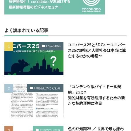
タイポグラフィ
タウンニュース
タウンニュース705号
タウンニュースタウンニュース神奈川区版
よく読まれている記事
タウンニュース神奈川
タウンニュース神奈川区版
タスクマネージャー
ただちしゅんた
ユニバース25とSDGs 〜ユニバー
CSR&SDGs
タツミプランニング
タバコ
たばこ
ス25の解説と人間社会は本当に滅
亡するのかの考察〜
タペストリー
チョコレート
ツキノワグマ
つながる よこはま にほんごコミュニケーション
ツルスイ
データ
データ送信
ディレクション
デザイン
デザイン系
デジタル出版社連盟
「コンテンツ版バイ・ドール契
印刷会社のこだわり
約」とは？
デジタル化
テレワーク
トークセッション
知的財産を有効活用するための新
トイレの遺跡
ドライフラワー
トレンドカラー
たな契約形態に注目
ナポレオン
ナマケモノ
ニカワ
ニュアンスカラー
ヌーベルキュイジーヌ
色の豆知識25 ／ 世界で最も嫌わ
ネガティブカラー
ノートをつくろう
ノミ色
社員のつぶやき