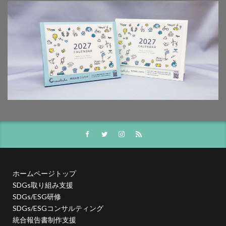
夏期休業
外国人
夜間作業
大ヒット商品
大丸有エリア
大口
大喜利印刷
大喜利印刷店
大喜利印刷店（展）
大学生
大宝律令
大江電機（株）
大田黒衣美
大野愛
天然色
奈良時代
奢侈禁止令
女子カレッジ
女子高生
女房装束
妖精
子ども
子ども110番
子どもが育つ地域
子ども支援
子ども食堂
子育て
子育て支援
季節
学校
学校教育
学環
学生
学生起業
安全性
官公需
実践
実践導入
害虫
寄付
寄付入門
寄付月間
寒暖差
寺
対談
封筒
専門学校生
小学校
小学校教諭
小松川千本桜
ホームページトップ
SDGs取り組み支援
就活
山歩き
岐阜大学
岩絵具
工事
SDGs/ESG研修
工場見学
工芸
希望色
平安時代
SDGs/ESGコンサルティング
平安貴族
年明け
年末年始
年末年始休業日
統合報告書制作支援