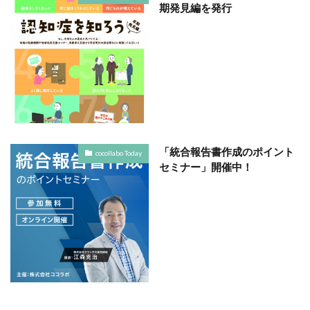
期発見編を発行
ヴィンテージ
ウエディングボード
うちき
エコ
エシカル
エチュベ
エトゥフェ
エリザベス女王
エンパワーメントかながわ
エンパワメントかながわ
オーガニック
オーガニックコットン
オーバーワーク
オウンドメディア
おおぐち工房
おひさまひろば
オフセット印刷
オリーブグリーン
「統合報告書作成のポイント
オリジナルノート
オリンピック
オレンジパーク
cocollabo Today
セミナー」開催中！
オレンジプロジェクト
オレンジプロジェクト2050
オンライン
オンラインセミナー
オンライン展示会
お年寄り
お年寄りに優しいまちづくり
お弁当
お構いなしの色
お正月
お盆休み
お祝い
お蕎麦
カードフォルダ
カーボンニュートラル
かき氷
かさねの色目
カテゴリ1
かながわ再エネ電力利用事業者
かめのぞき色