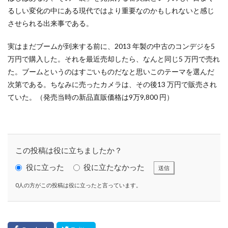
KUSC
LINEの使い方
るしい変化の中にある現代ではより重要なのかもしれないと感じ
MENTAL HEALTH〜うまくいかないときに開く本〜
させられる出来事である。
MOBI BASE
MOMUNIR
MUD
MUDフェア
実はまだブームが到来する前に、2013 年製の中古のコンデジを5
NEWoMan
NEWoMan ART Window
NISC
万円で購入した。それを最近売却したら、なんと同じ5 万円で売れ
NPO
NPO法人
ntone 無料 セミナー
page
た。ブームというのはすごいものだなと思いこのテーマを選んだ
page2021
PANTONE
PANTONE 448C
次第である。ちなみに売ったカメラは、その後13 万円で販売され
Paratriennale
PeRRY
PHP
PHP 地域貢献
ていた。（発売当時の新品直販価格は9万9,800 円）
PHP研究フォーラム
PHP研究所
PISM
PrintNext
puce
READYFOR
RGB
Scope
Scope1
Scope2
Scope3
SCS評価制度
この投稿は役に立ちましたか？
SDGs
SDGｓ
SDGs 入門
役に立った
役に立たなかった
送信
SDGs 入門 セミナー
SDGs 入門 セミナー 無料
0人の方がこの投稿は役に立ったと言っています。
SDGs3.4
SDGsウォッシュ
SDGｓオンラインセミナー
SDGsコンサルティング
SDGsセミナー
SDGsセミナーSDGsセミナー