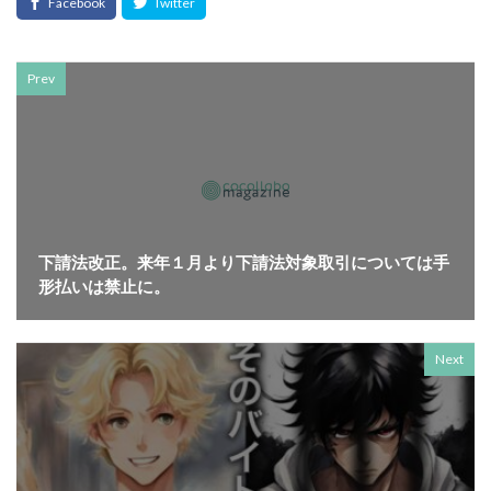
SDGsセミナーオンライン無料
SDGsセミナー無料
SDGsでつながるヨコハマ
SDGsとは
SDGsの取り組み
SDGsの概要
SDGsビジネスモデル
Prev
SDGs入門
SDGs具体的な取り組み
SDGs基礎
SDGs実践
SDGs有料セミナー
SDGｓ無料セミナー
SDGs経営セミナー
SFプロトタイプ
SF作家
SGDs戦略
SLOW CIRCUS
SLOW FACTORY
SLOW GELATO
SLOW LABEL
SLOW MOVEMENT
下請法改正。来年１月より下請法対象取引については手
SR調達
SSBJ
SSL/TLSサーバー証明書
形払いは禁止に。
SSL/TLSサーバー証明書の有効期間
STOP自殺
SUSレポ
TAITRA
TAKUROMAN
TALKの原則
Next
TCFD
tvk
UDホテル
UVカット
WFP
Win10
win10サポート終了
Windows Office
Windows10サポート終了
withコロナ
WLB
Xi
Xiプロジェクト
YOKOHAMA RePLASTIC