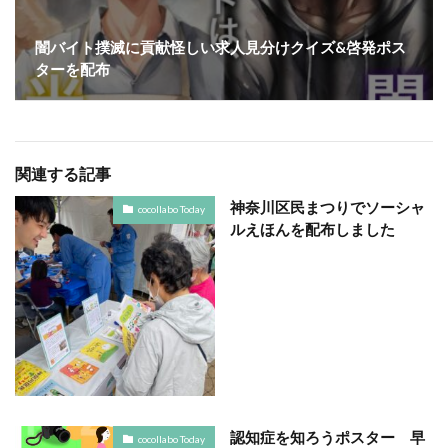
YOKOHAMA RePLASTIC フォーラム 2023
ZINE
Z世代
アート
闇バイト撲滅に貢献怪しい求人見分けクイズ&啓発ポス
ターを配布
アダプテッドスポーツサポートセンター
アドバイスボード
アパレル
アフターコロナ
アフリカ
アメリカ
ありがトゥナイト
ありがとうの日
ありがとう運動シール
関連する記事
アンガーマネジメント
アンケート
神奈川区民まつりでソーシャ
cocollabo Today
アンコンシャス・バイアス
イエロー
イギリス
ルえほんを配布しました
いじめ
いっせい防災行動訓練
イベント
イメージカラー
イヤホン
イライラ
インキ
インキローラー
インキ使用量削減
インク
インターン
インターンシップ
インターンシップの推進に当たっての基本的考え方
インターン生
インドネシア
インナージャーニー
ヴィクトリア朝
ウィルス
ウイルス
認知症を知ろうポスター 早
cocollabo Today