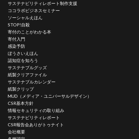
幸ヶ谷幼稚園
広報よこはま
広報誌
広瀬治代
サステナビリティレポート制作支援
ココラボビジネスセミナー
庶民
建築
弁当
ソーシャルえほん
当社ドメインを装った不審なメールにご注意ください
STOP!自殺
後輩とプロジェクト
従業員教育
御衣黄
寄付のことがわかる本
寄付入門
御衣黄桜
循環型経済
徳川禁令
感染予防
怒りをコントロール
思いやり
性暴力
情報
ぼうさいえほん
情報アクセシビリティ
情報セキュリティ
認知症を知ろう
サステナブルグッズ
情報セキュリティ 従業員教育
紙製クリアファイル
情報セキュリティ10大脅威
情報セキュリティの取り組み
サステナブルカレンダー
情報セキュリティマネジメント
情報セキュリティ対策
紙製クリップ
MUD（メディア・ユニバーサルデザイン）
情報セキュリティ教育動画
情報リスク
CSR基本方針
情報リスクアセスメント
情報リスク対策
情報保護
情報セキュリティの取り組み
情報処理推進機構
情報漏洩防止
情報開示
サステナビリティレポート
情報難民
感情
感染予防
感染予防対策
CSR報告会ありがトゥナイト
会社概要
感染対策
手作り消毒液
手製本
各種認定