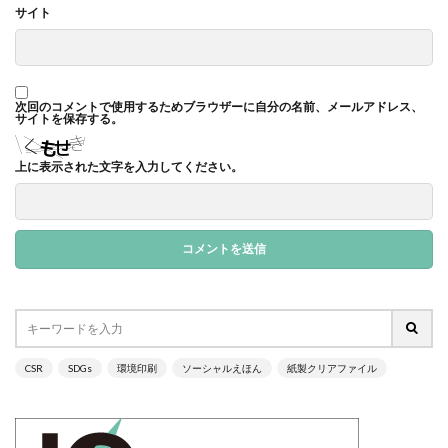
サイト
サイバーレジリエンス
サイバーレジリエンスのためのコミュニケーション
サイバー攻撃
サイボウズ
サステナビリティ
次回のコメントで使用するためブラウザーに自分の名前、メールアドレス、
サステナビリティ セミナー
サイトを保存する。
サステナビリティオンラインセミナー
上に表示された文字を入力してください。
サステナビリティレポート
サステナビリティレポートセミナー
サステナビリティレポート作成
サステナビリティレポート作成セミナー
サステナビリティ関連情報開示
サステナブル
サステナブルカレンダー
サステナブルコットン
サステナブル素材
サスレポ
サスレポセミナー
CSR
SDGs
環境印刷
ソーシャルえほん
紙製クリアファイル
サスレポ作成セミナー
サプライチェーン
サプライチェーン強化セキュリティ評価制度
サプライチェーン強化に向けたセキュリティ対策評価制度