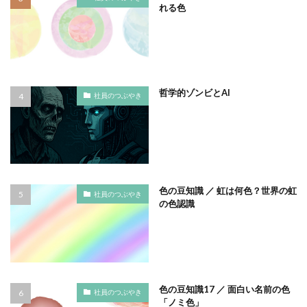
れる色
ノロウイルス
バイ・ドール
バイオミミクリー
バイオミメティクス
バケツ
ハズキルーペ
はだ一郎
ハッキリ
パッケージ
パッケージカラー
パッケージデザイン
哲学的ゾンビとAI
社員のつぶやき
はまっこ未来カンパニー
はまっ子未来カンパニープロジェクト
はまふれんど
パリグリーン
パリスグリーン
ハレの日
パンフレット印刷
ヒグマ
ビジョン策定
ひまわり
ピュース
ビヨンド
ヒ素
色の豆知識 ／ 虹は何色？世界の虹
社員のつぶやき
フードロス
ファシリテーション
ファッション
の色認識
フィッシュマンズ
フォイヤーシュタイン
フォトコンテスト
フォント
ぷかぷか
プラスチックごみ
プラスチック対策
フランスの伝統色
ブランディング
色の豆知識17 ／ 面白い名前の色
社員のつぶやき
「ノミ色」
ブランドイメージ
プリンテックステージ