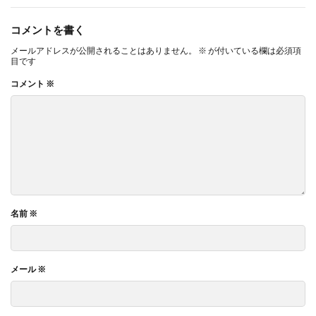
ガモット
カラーコーディネーション
コメントを書く
カラーコットン
カラーサンプル
カラフル
メールアドレスが公開されることはありません。
※
が付いている欄は必須項
カレッジ
カレンダー
ギター
目です
キャリアフェスタ
キャリア教育
キャリデザイン
コメント
※
キントーン
グソクムズ
クチロロ
クッキリ
クマ
クラウドファンディング
クラフトマルシェ
グリーンプリンティング
クリエイティブ
クリエイティブの未来
クリエイティブプリンティング
ゲーテ
コースター
コーポレートガバナンスコード
コーポレートカラー
ゴール12
ゴール14
名前
※
ココラボ
こころの健康相談センター
ゴシック体
コスト削減
こども相談
こども食堂
ゴミ箱
ゴルフ
これつる
コロナ
コンサルティング
メール
※
ご近所ランチ
サーキュラーエコノミー
サイバーセキュリティ対策
サイバーセキュリティ月間