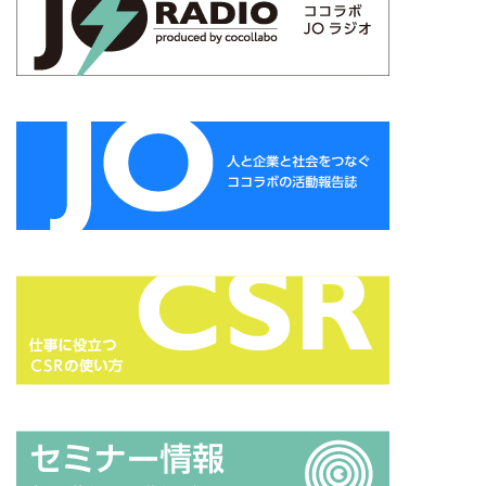
サプライチェーン排出
サプライチェーン排出量
サプライチェーン調査
サポート詐欺
サポート詐欺 対処
さみやこし
さわやか
サンケイリビング
サンセリフ
サンフランシスコ
サンワテクニカルパートナーズ
シート出力
シェーレグリーン
シェイクアウト
しましま画
ジャズ
シロクマ
シンプル
シンポジウム
シンボルカラー
スイートピー
スタイリッシュ
ストレス
ストレス緩和
すべての人に健康と福祉を
スポーツ
スマホ教室
スミ１色
スローレーベル
スロー百貨店
セキュリTT兄弟
セキュリティインシデント
セキュリティ月間
セミナー
セルフケア
ゼロトラストモデル
ソーシャルえほん
ソーシャルサーカス
ソメイヨシノ
ダークモード
ターポリン出力