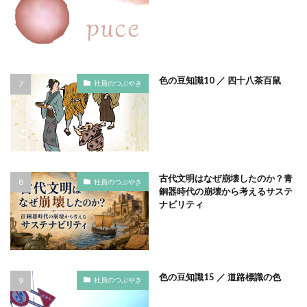
フルカラー
フレイル予防
ブレゼ
プレミアム企業
ペーパーサミットジャパン2026
ベイカー・ミラー・ピンク
ヘルシーな関係
ペルソナ
ポートフォリオ
ホームページ
色の豆知識10 ／ 四十八茶百鼠
社員のつぶやき
ぼうさいえほん
ボウリング大会
ポスター
ホッキョクグマ
ホテルニューグランド
ポリバケツ
ポワレ
ポンペイ遺跡
マームニール
マイクロプラスチック
まちゼミ
まちづくり
古代文明はなぜ崩壊したのか？青
マネジメント
マネジメントシステム
社員のつぶやき
銅器時代の崩壊から考えるサステ
マリー・アントワネット
マルウェア
ミウラ折り
ナビリティ
ミカド
ミカドイエロー
ミニマル
みわまさよ
みんな電力
メール
メセナ活動
メディア
メディア・ユニバーサル・デザイン
色の豆知識15 ／ 道路標識の色
社員のつぶやき
メディアクリエーション
メディアユニバーサルデザイン
メモ帳
メンタルヘルス
モスグリーン