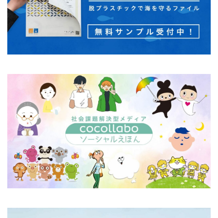
一般功労者
一般社団法人横浜もの・まち・ひとづくり
一般財団法人日本情報経済社会推進協会
三日月堂
三省合意
世界アルツハイマーデー
世界自殺予防デー
中国語
中学生
中小企業
中小企業もランサムウェア被害の対象に
中小企業向け
中小企業庁
中小企業者に関する国等の契約の基本方針
中村技術士事務所
中綴じ
丸の内仲通りビル
丸善
丹野快一
事例
事業価値
事業戦略
事業継続力強化計画
事業継続計画
二酸化炭素
二重の虹
交流会
人や国の不平等をなくそう
人権
人権デューデリジェンス
人的資本
人的資本経営
人類の発展
介護者
仏閣
仮想ボディ
企業
企業IT利活用動向調査2026
企業のSDGs
企業の権利
企業の社会的責任