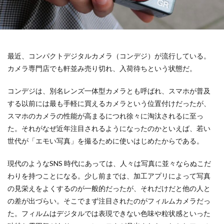
119番
119通報のかけ方
119通報の適正利用
14世紀
14世紀フランス
18世紀
19世紀
2025
2050
5回継続賞
7世紀
923形新幹線
Adobe教育
AI
ASSC
最近、コンパクトデジタルカメラ（コンデジ）が流行している。
BankART KAIKO
BankART Life7
BCP
カメラ専門店でも軒並み売り切れ、入荷待ちという状態だ。
BEYOND
BLUE BIRD COLLECTION
BUKATSUDO
コンデジは、別名レンズ一体型カメラとも呼ばれ、スマホが普及
CA/Browser Forum（CA/Bフォーラム）
する以前には最も手軽に買えるカメラという位置付けだったが、
CA/Bフォーラム
CAP
CDP
スマホのカメラの性能が高まるにつれ徐々に淘汰されるに至っ
Child Assault Prevention
CMYK
CO2
た。それがなぜ近年注目されるようになったのかといえば、若い
CO2ゼロ
CO2ゼロ印刷
CO2削減
Co2排出量
世代が「エモい写真」を撮るために使いはじめたからである。
CO2排出量削減
Co2排出量算定方法
cocllabo
現代のようなSNS 時代にあっては、人々は写真に並々ならぬこだ
cocollabo
cocollaboソーシャルえほん
わりを持つことになる。少し前までは、加工アプリによって写真
COCOしのはら
COVID-19
Creative
CSR
の見栄えをよくするのが一般的だったが、それだけだと他の人と
CSR 活動報告誌
CSRの取り組み
CSR取り組み事例
の差が出づらい。そこでまず注目されたのがフィルムカメラだっ
CSR取組み
CSR報告会
CSR報告書
CSR活動
た。フィルムはデジタルでは表現できない色味や粒状感といった