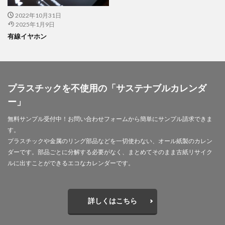
印刷用語
印象派
印象色
2022年10月31日
危険から身を守る啓発シリーズ
反 ESG
取り組み
2025年1月9日
取り組み方
受注戦略
古代
古代の紙
有線イヤホン
古代の製紙
古代ヨーロッパ
古代種
古建築
台湾
台湾インターンシップ
台湾人
台湾貿易センター
合理的配慮
吾奏 伸
吾妻鏡
プラスチックを不使用の「サステナブルカレンダ
品種改良
哺乳類
商店街
啓発ポスター
ー」
営業日
営業時間
器
四十八茶百鼠
無料サンプル受付中！お問い合わせフォームから簡単にサンプル請求できま
回遊カード
団十郎
団十郎茶
す。
国立研究開発法人 防災科学技術研究所
国連標識
プラスチックや金属のリング部品などを一切使わない、オール紙製のカレン
ダーです。部品ごとに分解する必要がなく、まとめてそのまま古紙リサイク
地元
地図
地図帳
地域
地域イベント
ルに出すことができるエコなカレンダーです。
地域交流
地域企業賞
地域課題
地域貢献
地域食堂
地球温暖化
地震10秒診断
型抜き
型押し革のケース
埋めるごみ
報告会
報告書
詳しくはこちら
壁画
壁紙
夏
夏休みイベント
夏季休業