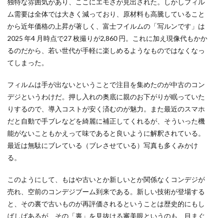
独特な雰囲気があり、ここにエモさが見出された。しかしフィル
CSR活動報告誌
DIC
DIG IT.
DTP
ム需要は全体では大きく減っており、原材料も高騰していること
DTPオペレーター
DX
DXセミナー
DX導入
から近年価格の上昇が著しく、富士フイルムの「写ルンです」は
EcoVadis
EMO’s Kitchen
Emotet
ESD
2025 年4 月時点で27 枚撮りが2,860 円。これに加え現像代もかか
ESG
ESG投資
ESG投資セミナー
EtoR
るのだから、若い世代が手軽に楽しめるようなものではなくなっ
FNN
FNNプライムオンライン
ghg
てしまった。
Giving December
GP
GUGA
HAMARU
フィルムは手が出ないということで注目を集めたのが中古のコン
HAMARUラクシスフロント店
ICDP
IDEC
IIRC
デジというわけだ。押し入れの奥底に親のお下がりが眠っていた
Illustrator
Indesign
INSATSU
りするので、導入コストが安く済むのが魅力。また最近のスマホ
INSATSU大交流会
INSATU酒場
だと自動で手ブレなどを綺麗に補正してくれるが、そういった機
能がないこともかえって味であると良いように解釈されている。
IoT製品に対するセキュリティラベリング制度
IPA
最近は無駄にブレている（ブレさせている）写真も多くみかけ
ISSB
ISSBオンラインセミナー
ITI
J-SHIS
る。
J-SHIS 地震ハザードステーション
JAGAT
Japanese
JC-STAR
JIA神奈川
JIPDEC
JO
このようにして、もはや古いとか新しいとか関係なくコンデジが
売れ、空前のコンデジブーム到来である。新しい技術が登場する
JO Podcast
jojibee
JR
Kintone
と、その裏で古いものが再評価されるということは歴史的にもし
Kintone セミナー
Kintone 無料 セミナー
ばしばあるが、その「裏」を見抜ける審美眼というのも、目まぐ