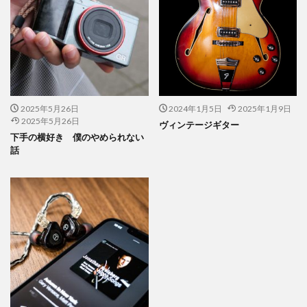
公益社団法人日本印刷技術協会
公益社団法人日本建築家協会
六つ川小学校
六角橋オレンジプロジェクト
六角橋ケアプラザ
六角橋商店街連合会
共創
共創ダイアログ
共創事業
内田裕子
冊子印刷
再エネ
再エネルギー
写真
写真展
写真撮影
2025年5月26日
2024年1月5日
2025年1月9日
2025年5月26日
ヴィンテージギター
冠位十二階
冬期休業
冷凍弁当
冷凍食品
下手の横好き 僕のやめられない
出初式
出前授業
初心者
利休茶
利休鼠
話
制作
前川知英氏
剪定
加工紙
加法混色
労働
労働環境
効率の良いページ数
動画
勝又恵子
勝色
化学物質
北斎
北極熊
区民まつり
十二単
卒業アルバム
卒業おめでとう
卓上カレンダー
協働
協進印刷
協進印刷MAP
印刷
印刷ニュース
印刷会社
印刷業界
印刷機
印刷物の色