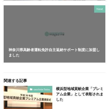
SDGsセミナーオンライン無料
SDGsセミナー無料
Next
SDGsでつながるヨコハマ
SDGsとは
SDGsの取り組み
SDGsの概要
SDGsビジネスモデル
SDGs入門
SDGs具体的な取り組み
SDGs基礎
SDGs実践
SDGs有料セミナー
SDGｓ無料セミナー
SDGs経営セミナー
SFプロトタイプ
SF作家
SGDs戦略
SLOW CIRCUS
SLOW FACTORY
神奈川県高齢者運転免許自主返納サポート制度に加盟し
SLOW GELATO
SLOW LABEL
SLOW MOVEMENT
ました
SR調達
SSBJ
SSL/TLSサーバー証明書
SSL/TLSサーバー証明書の有効期間
STOP自殺
SUSレポ
TAITRA
TAKUROMAN
TALKの原則
関連する記事
TCFD
tvk
UDホテル
UVカット
WFP
横浜型地域貢献企業「プレミ
cocollabo Today
Win10
win10サポート終了
Windows Office
アム企業」として表彰されま
Windows10サポート終了
withコロナ
WLB
Xi
した
Xiプロジェクト
YOKOHAMA RePLASTIC