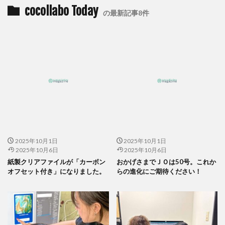
企業の社会的責任とは何か？
企業は社会の公器
cocollabo Today
の最新記事8件
企業ロゴ
企業経営
企業防衛
伊豆
会社
会社経営
会社見学
会社説明会
伝えるためのユニバーサルデザインフェア
伝わりやすい
伝わりやすいデザイン
伝わりやすく
伝わりやすさ
伝統工芸
伝統紋様
伝統色
住宅新報
体罰
体調を整える
体調不良
保育無償化
保護者
修繕
個人情報
健康
偽セキュリティ警告
偽セキュリティ警告（サポート詐欺）画面の閉じ方体験サイト
2025年10月1日
2025年10月1日
2025年10月6日
2025年10月6日
働き方改革
僧侶
先生
光拡散技術
紙製クリアファイルが「カーボン
おかげさまでＪＯは50号。これか
入社2年目
入稿の仕方
全ての人に健康と福祉を
オフセット付き」になりました。
らの進化にご期待ください！
全印工連
全印工連CSRスリースター認定取得
全印工連CSR認定制度
全日本印刷工業組合連合会
全日本盲導犬使用者の会
八重桜