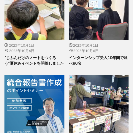
公益社団法人日本印刷技術協会
公益社団法人日本建築家協会
六つ川小学校
六角橋オレンジプロジェクト
六角橋ケアプラザ
六角橋商店街連合会
共創
共創ダイアログ
共創事業
内田裕子
冊子印刷
再エネ
2025年10月1日
再エネルギー
写真
写真展
2025年10月1日
写真撮影
2025年10月6日
2025年10月6日
冠位十二階
冬期休業
冷凍弁当
冷凍食品
“じぶんだけのノートをつくろ
インターンシップ受入10年間で延
う”夏休みイベントを開催しました
出初式
出前授業
初心者
べ80名
利休茶
利休鼠
制作
前川知英氏
剪定
加工紙
加法混色
労働
労働環境
効率の良いページ数
動画
勝又恵子
勝色
化学物質
北斎
北極熊
区民まつり
十二単
卒業アルバム
卒業おめでとう
卓上カレンダー
協働
協進印刷
協進印刷MAP
印刷
印刷ニュース
印刷会社
印刷業界
印刷機
印刷物の色