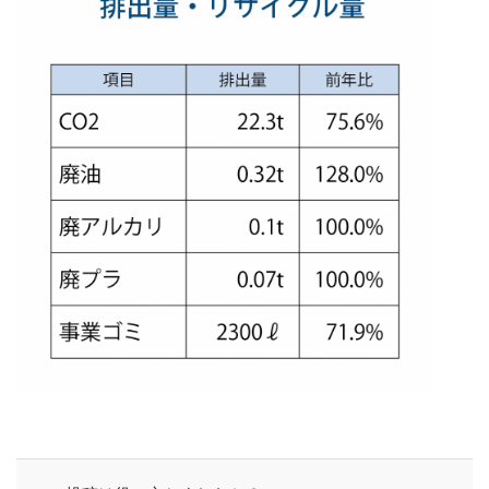
CSR活動報告誌
DIC
DIG IT.
DTP
DTPオペレーター
DX
DXセミナー
DX導入
EcoVadis
EMO’s Kitchen
Emotet
ESD
ESG
ESG投資
ESG投資セミナー
EtoR
FNN
FNNプライムオンライン
ghg
Giving December
GP
GUGA
HAMARU
HAMARUラクシスフロント店
ICDP
IDEC
IIRC
Illustrator
Indesign
INSATSU
INSATSU大交流会
INSATU酒場
IoT製品に対するセキュリティラベリング制度
IPA
ISSB
ISSBオンラインセミナー
ITI
J-SHIS
J-SHIS 地震ハザードステーション
JAGAT
Japanese
JC-STAR
JIA神奈川
JIPDEC
JO
JO Podcast
jojibee
JR
Kintone
Kintone セミナー
Kintone 無料 セミナー