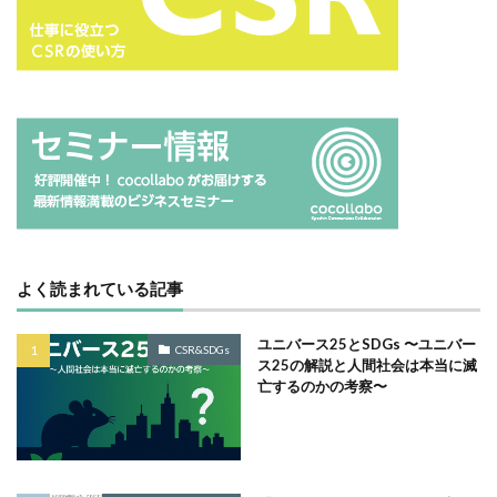
サプライチェーン排出
サプライチェーン排出量
サプライチェーン調査
サポート詐欺
サポート詐欺 対処
さみやこし
さわやか
サンケイリビング
サンセリフ
サンフランシスコ
サンワテクニカルパートナーズ
シート出力
シェーレグリーン
シェイクアウト
しましま画
ジャズ
シロクマ
シンプル
シンポジウム
シンボルカラー
スイートピー
スタイリッシュ
ストレス
ストレス緩和
すべての人に健康と福祉を
よく読まれている記事
スポーツ
スマホ教室
スミ１色
ユニバース25とSDGs 〜ユニバー
CSR&SDGs
スローレーベル
スロー百貨店
セキュリTT兄弟
ス25の解説と人間社会は本当に滅
亡するのかの考察〜
セキュリティインシデント
セキュリティ月間
セミナー
セルフケア
ゼロトラストモデル
ソーシャルえほん
ソーシャルサーカス
ソメイヨシノ
ダークモード
ターポリン出力