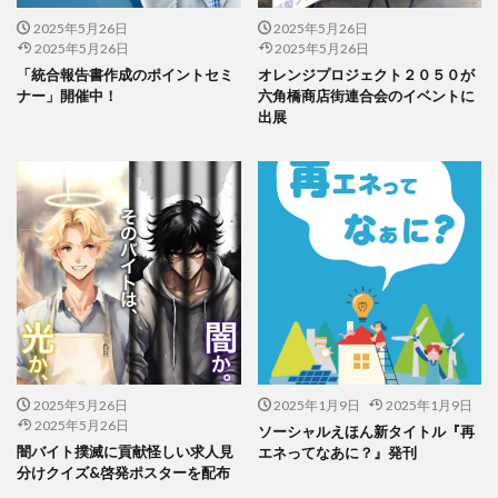
印刷用語
印象派
印象色
2025年5月26日
2025年5月26日
危険から身を守る啓発シリーズ
反 ESG
取り組み
2025年5月26日
2025年5月26日
取り組み方
受注戦略
古代
古代の紙
「統合報告書作成のポイントセミ
オレンジプロジェクト２０５０が
ナー」開催中！
六角橋商店街連合会のイベントに
古代の製紙
古代ヨーロッパ
古代種
古建築
出展
台湾
台湾インターンシップ
台湾人
台湾貿易センター
合理的配慮
吾奏 伸
吾妻鏡
品種改良
哺乳類
商店街
啓発ポスター
営業日
営業時間
器
四十八茶百鼠
回遊カード
団十郎
団十郎茶
国立研究開発法人 防災科学技術研究所
国連標識
地元
地図
地図帳
地域
地域イベント
地域交流
地域企業賞
地域課題
地域貢献
2025年5月26日
地域食堂
地球温暖化
地震10秒診断
2025年1月9日
2025年1月9日
型抜き
2025年5月26日
ソーシャルえほん新タイトル『再
型押し革のケース
埋めるごみ
報告会
報告書
闇バイト撲滅に貢献怪しい求人見
エネってなあに？』発刊
分けクイズ&啓発ポスターを配布
壁画
壁紙
夏
夏休みイベント
夏季休業