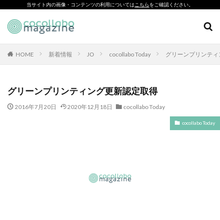
当サイト内の画像・コンテンツの利用については
こちら
をご確認ください。
CSR
SDGs
環境印刷
ソーシャルえほん
紙製クリアファイル
HOME
新着情報
JO
cocollabo Today
グリーンプリンティ
カテゴリー
グリーンプリンティング更新認定取得
2016年7月20日
2020年12月18日
cocollabo Today
タグ
cocollabo Today
「とことこふわり」
「ヘルシーな関係」を親子で学べる絵本を作って、暴力のない
未来へ！
「白楽・六角橋のどこコレ？展」
#CAP #母校にCAPを送ろうキャンペーン #エンパワメントかな
がわ
#大口台小学校
□□□
♯7119
10代
110番