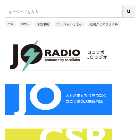
サイバーレジリエンス
サイバーレジリエンスのためのコミュニケーション
サイバー攻撃
サイボウズ
サステナビリティ
CSR
SDGs
環境印刷
ソーシャルえほん
紙製クリアファイル
サステナビリティ セミナー
サステナビリティオンラインセミナー
サステナビリティレポート
サステナビリティレポートセミナー
サステナビリティレポート作成
サステナビリティレポート作成セミナー
サステナビリティ関連情報開示
サステナブル
サステナブルカレンダー
サステナブルコットン
サステナブル素材
サスレポ
サスレポセミナー
サスレポ作成セミナー
サプライチェーン
サプライチェーン強化セキュリティ評価制度
サプライチェーン強化に向けたセキュリティ対策評価制度