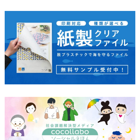
モノトーン
ものを大切に
モビリティ
やさしいものづくり
ユニバーサルデザイン
よこはま
ヨコハマSDGs文化祭
よこはまグッド・バランス賞
よこはまグッドバランス賞
よこはま共創コンソーシアム
よこはま日本語学習センター
ヨハネス・グーテンベルク
ラジオ
ラテン語
ランサムウェア
ランサムウェア対策
ランチ
リサイクル
リスクアセスメント
リスク回避
リトルプラネット
リニューアル
リビング横浜
リフォーム
ルイ16世
レイアウト
レイチェル・カーソン
レインボーカラー
レジリエンス
ロゴ
ロココ
ロゴの色
ロシア
ロジカルシンキング
ロマンス詐欺
ろ過装置
ワーク・ライフ・バランス
ワークショップ
わーくぴあ
ワックスタブレット