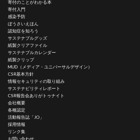
寄付のことがわかる本
投資家向けの情報開示
抗菌
抗菌作用
寄付入門
持続可能
持続可能性
指示標識
振り込め詐欺
感染予防
排出権
排出権取引
攻撃性
攻撃性を弱める
ぼうさいえほん
認知症を知ろう
攻撃的
救急相談センター
救急車
サステナブルグッズ
教えないピアノ教室
教員
教育
紙製クリアファイル
教育のデジタル化
散歩
文字
文字コード
サステナブルカレンダー
紙製クリップ
文字セット
文字の大きさ
文字化け
文字間
MUD（メディア・ユニバーサルデザイン）
料理
断熱材
新しい印刷会社
新入生
CSR基本方針
新入社員
新商品
新型コロナ
情報セキュリティの取り組み
新型コロナウイルス
新川千本桜
新聞づくり
サステナビリティレポート
CSR報告会ありがトゥナイト
新高島駅
日本で働く
日本で最も古い製紙
会社概要
日本の伝統色
日本の印刷
日本印刷新聞
各種認定
日本書籍出版協会
日本用紙板紙卸商業組合
日本画
活動報告誌「JO」
採用情報
日本補助犬情報センター
日本製紙連合会
リンク集
日本語学習
日本雑誌協会
お問い合わせ