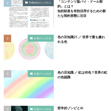
「コンテンツ版バイ・ドール契
印刷会社のこだわり
タイポグラフィ
タウンニュース
約」とは？
知的財産を有効活用するための新
タウンニュース705号
たな契約形態に注目
タウンニュースタウンニュース神奈川区版
タウンニュース神奈川
タウンニュース神奈川区版
タスクマネージャー
ただちしゅんた
色の豆知識25 ／ 世界で最も嫌わ
社員のつぶやき
れる色
タツミプランニング
タバコ
たばこ
タペストリー
チョコレート
ツキノワグマ
つながる よこはま にほんごコミュニケーション
ツルスイ
データ
データ送信
ディレクション
デザイン
デザイン系
デジタル出版社連盟
色の豆知識 ／ 虹は何色？世界の虹
社員のつぶやき
の色認識
デジタル化
テレワーク
トークセッション
トイレの遺跡
ドライフラワー
トレンドカラー
ナポレオン
ナマケモノ
ニカワ
ニュアンスカラー
ヌーベルキュイジーヌ
哲学的ゾンビとAI
ネガティブカラー
ノートをつくろう
ノミ色
社員のつぶやき