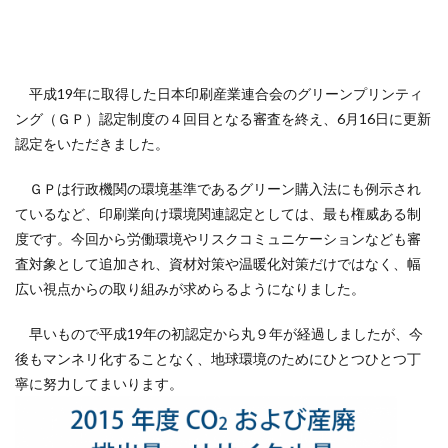
119番
119通報のかけ方
119通報の適正利用
14世紀
14世紀フランス
18世紀
19世紀
2025
2050
5回継続賞
7世紀
平成19年に取得した日本印刷産業連合会のグリーンプリンティ
923形新幹線
Adobe教育
AI
ASSC
ング（ＧＰ）認定制度の４回目となる審査を終え、6月16日に更新
BankART KAIKO
BankART Life7
BCP
認定をいただきました。
BEYOND
BLUE BIRD COLLECTION
BUKATSUDO
CA/Browser Forum（CA/Bフォーラム）
ＧＰは行政機関の環境基準であるグリーン購入法にも例示され
ているなど、印刷業向け環境関連認定としては、最も権威ある制
CA/Bフォーラム
CAP
CDP
度です。今回から労働環境やリスクコミュニケーションなども審
Child Assault Prevention
CMYK
CO2
査対象として追加され、資材対策や温暖化対策だけではなく、幅
CO2ゼロ
CO2ゼロ印刷
CO2削減
Co2排出量
広い視点からの取り組みが求めらるようになりました。
CO2排出量削減
Co2排出量算定方法
cocllabo
早いもので平成19年の初認定から丸９年が経過しましたが、今
cocollabo
cocollaboソーシャルえほん
後もマンネリ化することなく、地球環境のためにひとつひとつ丁
COCOしのはら
COVID-19
Creative
CSR
寧に努力してまいります。
CSR 活動報告誌
CSRの取り組み
CSR取り組み事例
CSR取組み
CSR報告会
CSR報告書
CSR活動