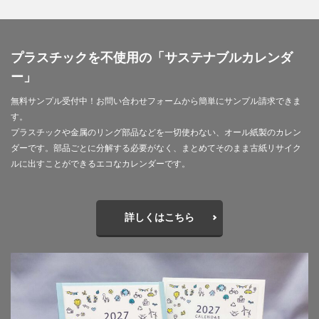
夏期休業
外国人
夜間作業
大ヒット商品
大丸有エリア
大口
大喜利印刷
大喜利印刷店
大喜利印刷店（展）
大学生
大宝律令
プラスチックを不使用の「サステナブルカレンダ
大江電機（株）
大田黒衣美
大野愛
天然色
ー」
奈良時代
奢侈禁止令
女子カレッジ
女子高生
無料サンプル受付中！お問い合わせフォームから簡単にサンプル請求できま
女房装束
妖精
子ども
子ども110番
す。
プラスチックや金属のリング部品などを一切使わない、オール紙製のカレン
子どもが育つ地域
子ども支援
子ども食堂
ダーです。部品ごとに分解する必要がなく、まとめてそのまま古紙リサイク
子育て
子育て支援
季節
学校
学校教育
ルに出すことができるエコなカレンダーです。
学環
学生
学生起業
安全性
官公需
実践
実践導入
害虫
寄付
寄付入門
詳しくはこちら
寄付月間
寒暖差
寺
対談
封筒
専門学校生
小学校
小学校教諭
小松川千本桜
就活
山歩き
岐阜大学
岩絵具
工事
工場見学
工芸
希望色
平安時代
平安貴族
年明け
年末年始
年末年始休業日