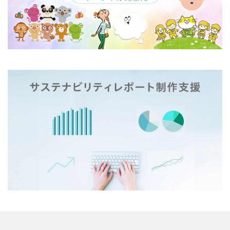
一般功労者
一般社団法人横浜もの・まち・ひとづくり
一般財団法人日本情報経済社会推進協会
三日月堂
三省合意
世界アルツハイマーデー
世界自殺予防デー
中国語
中学生
中小企業
中小企業もランサムウェア被害の対象に
中小企業向け
中小企業庁
中小企業者に関する国等の契約の基本方針
中村技術士事務所
中綴じ
丸の内仲通りビル
丸善
丹野快一
事例
事業価値
事業戦略
事業継続力強化計画
事業継続計画
二酸化炭素
二重の虹
交流会
人や国の不平等をなくそう
人権
人権デューデリジェンス
人的資本
人的資本経営
人類の発展
介護者
仏閣
仮想ボディ
企業
企業IT利活用動向調査2026
企業のSDGs
企業の権利
企業の社会的責任