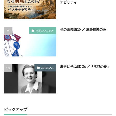
ナビリティ
フルカラー
フレイル予防
ブレゼ
プレミアム企業
ペーパーサミットジャパン2026
ベイカー・ミラー・ピンク
ヘルシーな関係
色の豆知識15 ／ 道路標識の色
ペルソナ
ポートフォリオ
ホームページ
社員のつぶやき
ぼうさいえほん
ボウリング大会
ポスター
ホッキョクグマ
ホテルニューグランド
ポリバケツ
ポワレ
ポンペイ遺跡
マームニール
マイクロプラスチック
まちゼミ
まちづくり
歴史に学ぶSDGs ／『沈黙の春』
CSR&SDGs
マネジメント
マネジメントシステム
マリー・アントワネット
マルウェア
ミウラ折り
ミカド
ミカドイエロー
ミニマル
みわまさよ
みんな電力
メール
メセナ活動
メディア
メディア・ユニバーサル・デザイン
メディアクリエーション
メディアユニバーサルデザイン
ピックアップ
メモ帳
メンタルヘルス
モスグリーン