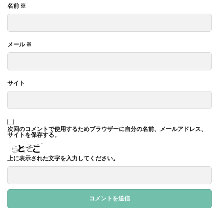
名前
※
ガモット
カラーコーディネーション
カラーコットン
カラーサンプル
カラフル
カレッジ
カレンダー
ギター
メール
※
キャリアフェスタ
キャリア教育
キャリデザイン
キントーン
グソクムズ
クチロロ
クッキリ
クマ
クラウドファンディング
クラフトマルシェ
サイト
グリーンプリンティング
クリエイティブ
クリエイティブの未来
クリエイティブプリンティング
ゲーテ
コースター
コーポレートガバナンスコード
次回のコメントで使用するためブラウザーに自分の名前、メールアドレス、
サイトを保存する。
コーポレートカラー
ゴール12
ゴール14
ココラボ
こころの健康相談センター
ゴシック体
上に表示された文字を入力してください。
コスト削減
こども相談
こども食堂
ゴミ箱
ゴルフ
これつる
コロナ
コンサルティング
ご近所ランチ
サーキュラーエコノミー
サイバーセキュリティ対策
サイバーセキュリティ月間