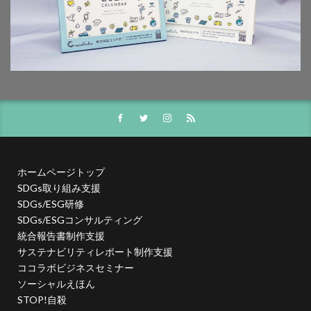
幸ヶ谷幼稚園
広報よこはま
広報誌
広瀬治代
庶民
建築
弁当
当社ドメインを装った不審なメールにご注意ください
後輩とプロジェクト
従業員教育
御衣黄
御衣黄桜
循環型経済
徳川禁令
怒りをコントロール
思いやり
性暴力
情報
情報アクセシビリティ
情報セキュリティ
情報セキュリティ 従業員教育
ホームページトップ
情報セキュリティ10大脅威
情報セキュリティの取り組み
SDGs取り組み支援
情報セキュリティマネジメント
情報セキュリティ対策
SDGs/ESG研修
情報セキュリティ教育動画
情報リスク
SDGs/ESGコンサルティング
情報リスクアセスメント
情報リスク対策
情報保護
統合報告書制作支援
サステナビリティレポート制作支援
情報処理推進機構
情報漏洩防止
情報開示
ココラボビジネスセミナー
情報難民
感情
感染予防
感染予防対策
ソーシャルえほん
感染対策
手作り消毒液
手製本
STOP!自殺