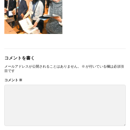
ヴィンテージ
ウエディングボード
うちき
エコ
エシカル
エチュベ
エトゥフェ
エリザベス女王
エンパワーメントかながわ
エンパワメントかながわ
オーガニック
オーガニックコットン
オーバーワーク
オウンドメディア
おおぐち工房
おひさまひろば
オフセット印刷
オリーブグリーン
コメントを書く
オリジナルノート
オリンピック
オレンジパーク
メールアドレスが公開されることはありません。
※
が付いている欄は必須項
目です
オレンジプロジェクト
オレンジプロジェクト2050
コメント
※
オンライン
オンラインセミナー
オンライン展示会
お年寄り
お年寄りに優しいまちづくり
お弁当
お構いなしの色
お正月
お盆休み
お祝い
お蕎麦
カードフォルダ
カーボンニュートラル
かき氷
かさねの色目
カテゴリ1
かながわ再エネ電力利用事業者
かめのぞき色