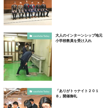
YOKOHAMA RePLASTIC フォーラム 2023
ZINE
Z世代
アート
アダプテッドスポーツサポートセンター
アドバイスボード
アパレル
アフターコロナ
アフリカ
アメリカ
ありがトゥナイト
大人のインターンシップ地元
cocollabo Today
ありがとうの日
ありがとう運動シール
小学校教員を受け入れ
アンガーマネジメント
アンケート
アンコンシャス・バイアス
イエロー
イギリス
いじめ
いっせい防災行動訓練
イベント
イメージカラー
イヤホン
イライラ
インキ
インキローラー
インキ使用量削減
インク
インターン
インターンシップ
インターンシップの推進に当たっての基本的考え方
「ありがトゥナイト２０１
cocollabo Today
８」開催御礼
インターン生
インドネシア
インナージャーニー
ヴィクトリア朝
ウィルス
ウイルス