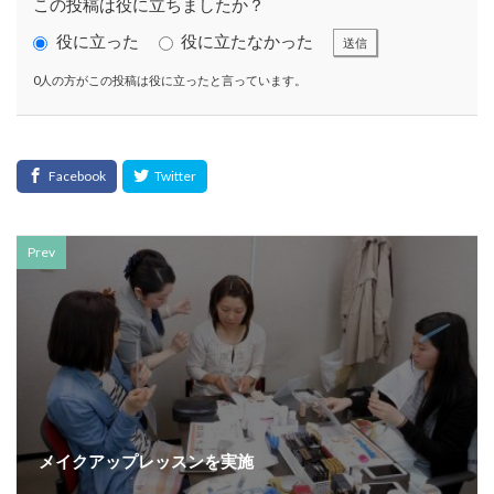
この投稿は役に立ちましたか？
KUSC
LINEの使い方
役に立った
役に立たなかった
MENTAL HEALTH〜うまくいかないときに開く本〜
送信
MOBI BASE
MOMUNIR
MUD
MUDフェア
0人の方がこの投稿は役に立ったと言っています。
NEWoMan
NEWoMan ART Window
NISC
NPO
NPO法人
ntone 無料 セミナー
page
page2021
PANTONE
PANTONE 448C
Paratriennale
PeRRY
PHP
PHP 地域貢献
PHP研究フォーラム
PHP研究所
PISM
Prev
PrintNext
puce
READYFOR
RGB
Scope
Scope1
Scope2
Scope3
SCS評価制度
SDGs
SDGｓ
SDGs 入門
SDGs 入門 セミナー
SDGs 入門 セミナー 無料
SDGs3.4
SDGsウォッシュ
SDGｓオンラインセミナー
SDGsコンサルティング
メイクアップレッスンを実施
SDGsセミナー
SDGsセミナーSDGsセミナー