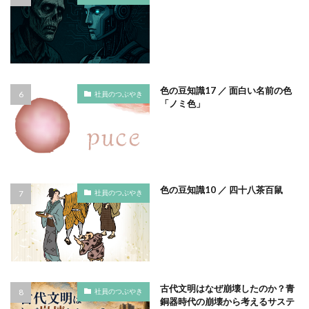
ノロウイルス
バイ・ドール
バイオミミクリー
バイオミメティクス
バケツ
ハズキルーペ
はだ一郎
ハッキリ
パッケージ
パッケージカラー
パッケージデザイン
色の豆知識17 ／ 面白い名前の色
社員のつぶやき
はまっこ未来カンパニー
「ノミ色」
はまっ子未来カンパニープロジェクト
はまふれんど
パリグリーン
パリスグリーン
ハレの日
パンフレット印刷
ヒグマ
ビジョン策定
ひまわり
ピュース
ビヨンド
ヒ素
色の豆知識10 ／ 四十八茶百鼠
社員のつぶやき
フードロス
ファシリテーション
ファッション
フィッシュマンズ
フォイヤーシュタイン
フォトコンテスト
フォント
ぷかぷか
プラスチックごみ
プラスチック対策
フランスの伝統色
ブランディング
古代文明はなぜ崩壊したのか？青
社員のつぶやき
銅器時代の崩壊から考えるサステ
ブランドイメージ
プリンテックステージ