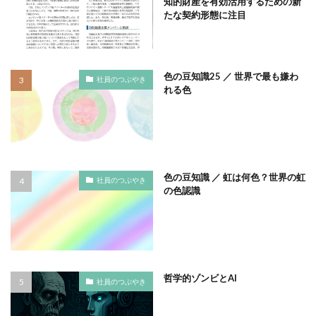
知的財産を有効活用するための新
サプライチェーン排出
サプライチェーン排出量
たな契約形態に注目
サプライチェーン調査
サポート詐欺
サポート詐欺 対処
さみやこし
さわやか
色の豆知識25 ／ 世界で最も嫌わ
サンケイリビング
サンセリフ
サンフランシスコ
社員のつぶやき
れる色
サンワテクニカルパートナーズ
シート出力
シェーレグリーン
シェイクアウト
しましま画
ジャズ
シロクマ
シンプル
シンポジウム
シンボルカラー
スイートピー
スタイリッシュ
色の豆知識 ／ 虹は何色？世界の虹
社員のつぶやき
ストレス
ストレス緩和
すべての人に健康と福祉を
の色認識
スポーツ
スマホ教室
スミ１色
スローレーベル
スロー百貨店
セキュリTT兄弟
セキュリティインシデント
セキュリティ月間
セミナー
セルフケア
ゼロトラストモデル
哲学的ゾンビとAI
社員のつぶやき
ソーシャルえほん
ソーシャルサーカス
ソメイヨシノ
ダークモード
ターポリン出力