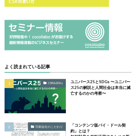
サイバーレジリエンス
サイバーレジリエンスのためのコミュニケーション
サイバー攻撃
サイボウズ
サステナビリティ
サステナビリティ セミナー
サステナビリティオンラインセミナー
サステナビリティレポート
サステナビリティレポートセミナー
よく読まれている記事
サステナビリティレポート作成
サステナビリティレポート作成セミナー
ユニバース25とSDGs 〜ユニバー
CSR&SDGs
サステナビリティ関連情報開示
サステナブル
ス25の解説と人間社会は本当に滅
亡するのかの考察〜
サステナブルカレンダー
サステナブルコットン
サステナブル素材
サスレポ
サスレポセミナー
サスレポ作成セミナー
サプライチェーン
サプライチェーン強化セキュリティ評価制度
「コンテンツ版バイ・ドール契
印刷会社のこだわり
約」とは？
サプライチェーン強化に向けたセキュリティ対策評価制度