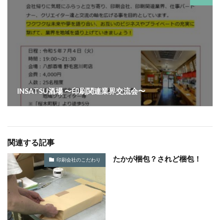
KUSC
LINEの使い方
MENTAL HEALTH〜うまくいかないときに開く本〜
MOBI BASE
MOMUNIR
MUD
MUDフェア
NEWoMan
NEWoMan ART Window
NISC
NPO
NPO法人
ntone 無料 セミナー
page
page2021
PANTONE
PANTONE 448C
INSATSU酒場 〜印刷関連業界交流会〜
Paratriennale
PeRRY
PHP
PHP 地域貢献
PHP研究フォーラム
PHP研究所
PISM
PrintNext
puce
READYFOR
RGB
Scope
Scope1
Scope2
Scope3
SCS評価制度
関連する記事
SDGs
SDGｓ
SDGs 入門
たかが梱包？されど梱包！
印刷会社のこだわり
SDGs 入門 セミナー
SDGs 入門 セミナー 無料
SDGs3.4
SDGsウォッシュ
SDGｓオンラインセミナー
SDGsコンサルティング
SDGsセミナー
SDGsセミナーSDGsセミナー