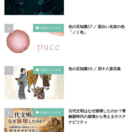
タイポグラフィ
タウンニュース
タウンニュース705号
タウンニュースタウンニュース神奈川区版
色の豆知識17 ／ 面白い名前の色
社員のつぶやき
「ノミ色」
タウンニュース神奈川
タウンニュース神奈川区版
タスクマネージャー
ただちしゅんた
タツミプランニング
タバコ
たばこ
タペストリー
チョコレート
ツキノワグマ
つながる よこはま にほんごコミュニケーション
色の豆知識10 ／ 四十八茶百鼠
社員のつぶやき
ツルスイ
データ
データ送信
ディレクション
デザイン
デザイン系
デジタル出版社連盟
デジタル化
テレワーク
トークセッション
トイレの遺跡
ドライフラワー
トレンドカラー
古代文明はなぜ崩壊したのか？青
ナポレオン
ナマケモノ
ニカワ
社員のつぶやき
銅器時代の崩壊から考えるサステ
ニュアンスカラー
ヌーベルキュイジーヌ
ナビリティ
ネガティブカラー
ノートをつくろう
ノミ色