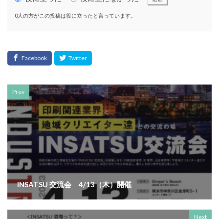
CSR活動報告誌
DIC
DIG IT.
DTP
0人の方がこの投稿は役に立ったと言っています。
DTPオペレーター
DX
DXセミナー
DX導入
EcoVadis
EMO’s Kitchen
Emotet
ESD
ESG
ESG投資
ESG投資セミナー
EtoR
FNN
FNNプライムオンライン
ghg
Giving December
GP
GUGA
HAMARU
HAMARUラクシスフロント店
ICDP
IDEC
IIRC
Prev
Illustrator
Indesign
INSATSU
INSATSU大交流会
INSATU酒場
IoT製品に対するセキュリティラベリング制度
IPA
ISSB
ISSBオンラインセミナー
ITI
J-SHIS
J-SHIS 地震ハザードステーション
JAGAT
Japanese
JC-STAR
JIA神奈川
JIPDEC
JO
INSATSU 交流会 4/13（木）開催
JO Podcast
jojibee
JR
Kintone
Kintone セミナー
Kintone 無料 セミナー
Next