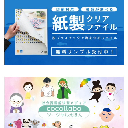
フルカラー
フレイル予防
ブレゼ
プレミアム企業
ペーパーサミットジャパン2026
ベイカー・ミラー・ピンク
ヘルシーな関係
ペルソナ
ポートフォリオ
ホームページ
ぼうさいえほん
ボウリング大会
ポスター
ホッキョクグマ
ホテルニューグランド
ポリバケツ
ポワレ
ポンペイ遺跡
マームニール
マイクロプラスチック
まちゼミ
まちづくり
マネジメント
マネジメントシステム
マリー・アントワネット
マルウェア
ミウラ折り
ミカド
ミカドイエロー
ミニマル
みわまさよ
みんな電力
メール
メセナ活動
メディア
メディア・ユニバーサル・デザイン
メディアクリエーション
メディアユニバーサルデザイン
メモ帳
メンタルヘルス
モスグリーン