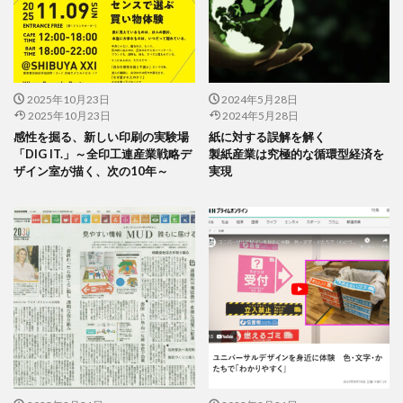
企業の社会的責任とは何か？
企業は社会の公器
企業ロゴ
企業経営
企業防衛
伊豆
会社
会社経営
会社見学
会社説明会
伝えるためのユニバーサルデザインフェア
伝わりやすい
2025年10月23日
2024年5月28日
伝わりやすいデザイン
伝わりやすく
伝わりやすさ
2025年10月23日
2024年5月28日
伝統工芸
伝統紋様
伝統色
住宅新報
感性を掘る、新しい印刷の実験場
紙に対する誤解を解く
「DIG IT.」～全印工連産業戦略デ
製紙産業は究極的な循環型経済を
体罰
体調を整える
体調不良
保育無償化
ザイン室が描く、次の10年～
実現
保護者
修繕
個人情報
健康
偽セキュリティ警告
偽セキュリティ警告（サポート詐欺）画面の閉じ方体験サイト
働き方改革
僧侶
先生
光拡散技術
入社2年目
入稿の仕方
全ての人に健康と福祉を
全印工連
全印工連CSRスリースター認定取得
全印工連CSR認定制度
全日本印刷工業組合連合会
全日本盲導犬使用者の会
八重桜