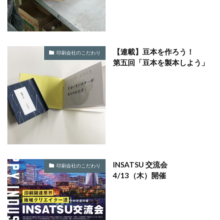
SDGsセミナーオンライン無料
SDGsセミナー無料
SDGsでつながるヨコハマ
SDGsとは
SDGsの取り組み
SDGsの概要
SDGsビジネスモデル
SDGs入門
SDGs具体的な取り組み
SDGs基礎
【連載】豆本を作ろう！
印刷会社のこだわり
第五回「豆本を製本しよう」
SDGs実践
SDGs有料セミナー
SDGｓ無料セミナー
SDGs経営セミナー
SFプロトタイプ
SF作家
SGDs戦略
SLOW CIRCUS
SLOW FACTORY
SLOW GELATO
SLOW LABEL
SLOW MOVEMENT
SR調達
SSBJ
SSL/TLSサーバー証明書
SSL/TLSサーバー証明書の有効期間
STOP自殺
SUSレポ
TAITRA
TAKUROMAN
TALKの原則
INSATSU 交流会
TCFD
tvk
UDホテル
UVカット
WFP
印刷会社のこだわり
4/13（木）開催
Win10
win10サポート終了
Windows Office
Windows10サポート終了
withコロナ
WLB
Xi
Xiプロジェクト
YOKOHAMA RePLASTIC