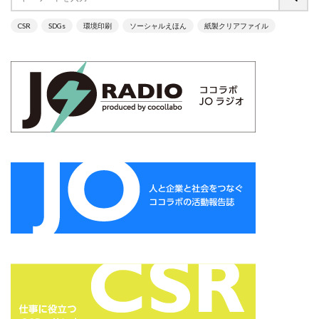
ガモット
カラーコーディネーション
CSR
SDGs
環境印刷
ソーシャルえほん
紙製クリアファイル
カラーコットン
カラーサンプル
カラフル
カレッジ
カレンダー
ギター
キャリアフェスタ
キャリア教育
キャリデザイン
キントーン
グソクムズ
クチロロ
クッキリ
クマ
クラウドファンディング
クラフトマルシェ
グリーンプリンティング
クリエイティブ
クリエイティブの未来
クリエイティブプリンティング
ゲーテ
コースター
コーポレートガバナンスコード
コーポレートカラー
ゴール12
ゴール14
ココラボ
こころの健康相談センター
ゴシック体
コスト削減
こども相談
こども食堂
ゴミ箱
ゴルフ
これつる
コロナ
コンサルティング
ご近所ランチ
サーキュラーエコノミー
サイバーセキュリティ対策
サイバーセキュリティ月間