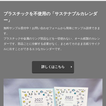
印刷用語
印象派
印象色
危険から身を守る啓発シリーズ
反 ESG
取り組み
プラスチックを不使用の「サステナブルカレンダ
取り組み方
受注戦略
古代
古代の紙
ー」
古代の製紙
古代ヨーロッパ
古代種
古建築
無料サンプル受付中！お問い合わせフォームから簡単にサンプル請求できま
台湾
台湾インターンシップ
台湾人
す。
台湾貿易センター
合理的配慮
吾奏 伸
吾妻鏡
プラスチックや金属のリング部品などを一切使わない、オール紙製のカレン
品種改良
哺乳類
商店街
啓発ポスター
ダーです。部品ごとに分解する必要がなく、まとめてそのまま古紙リサイク
ルに出すことができるエコなカレンダーです。
営業日
営業時間
器
四十八茶百鼠
回遊カード
団十郎
団十郎茶
国立研究開発法人 防災科学技術研究所
国連標識
詳しくはこちら
地元
地図
地図帳
地域
地域イベント
地域交流
地域企業賞
地域課題
地域貢献
地域食堂
地球温暖化
地震10秒診断
型抜き
型押し革のケース
埋めるごみ
報告会
報告書
壁画
壁紙
夏
夏休みイベント
夏季休業