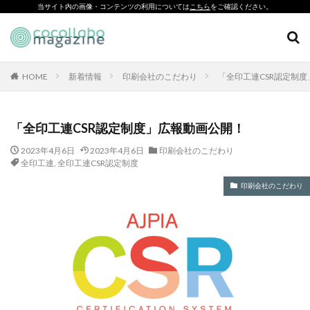
当サイト内の画像・コンテンツの利用については
こちら
をご確認ください。
CSR
SDGs
環境印刷
ソーシャルえほん
紙製クリアファイル
HOME
新着情報
印刷会社のこだわり
「全印工連CSR認定制
カテゴリー
「全印工連CSR認定制度」広報動画公開！
2023年4月6日
2023年4月6日
印刷会社のこだわり
タグ
全印工連
,
全印工連CSR認定制度
「とことこふわり」
印刷会社のこだわり
「ヘルシーな関係」を親子で学べる絵本を作って、暴力のない
未来へ！
「白楽・六角橋のどこコレ？展」
#CAP #母校にCAPを送ろうキャンペーン #エンパワメントかな
がわ
#大口台小学校
□□□
♯7119
10代
110番