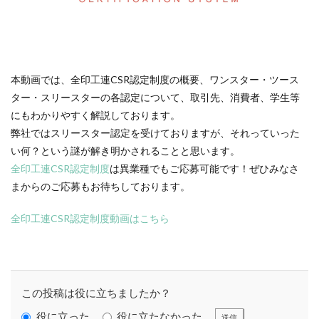
119番
119通報のかけ方
119通報の適正利用
14世紀
14世紀フランス
18世紀
19世紀
2025
2050
5回継続賞
7世紀
923形新幹線
Adobe教育
AI
ASSC
本動画では、全印工連CSR認定制度の概要、ワンスター・ツース
BankART KAIKO
BankART Life7
BCP
ター・スリースターの各認定について、取引先、消費者、学生等
BEYOND
BLUE BIRD COLLECTION
BUKATSUDO
にもわかりやすく解説しております。
CA/Browser Forum（CA/Bフォーラム）
弊社ではスリースター認定を受けておりますが、それっていった
い何？という謎が解き明かされることと思います。
CA/Bフォーラム
CAP
CDP
全印工連CSR認定制度
は異業種でもご応募可能です！ぜひみなさ
Child Assault Prevention
CMYK
CO2
まからのご応募もお待ちしております。
CO2ゼロ
CO2ゼロ印刷
CO2削減
Co2排出量
CO2排出量削減
Co2排出量算定方法
cocllabo
全印工連CSR認定制度動画はこちら
cocollabo
cocollaboソーシャルえほん
COCOしのはら
COVID-19
Creative
CSR
CSR 活動報告誌
CSRの取り組み
CSR取り組み事例
この投稿は役に立ちましたか？
CSR取組み
CSR報告会
CSR報告書
CSR活動
役に立った
役に立たなかった
送信