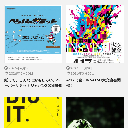
一般功労者
一般社団法人横浜もの・まち・ひとづくり
一般財団法人日本情報経済社会推進協会
三日月堂
三省合意
世界アルツハイマーデー
世界自殺予防デー
中国語
中学生
中小企業
中小企業もランサムウェア被害の対象に
中小企業向け
中小企業庁
中小企業者に関する国等の契約の基本方針
中村技術士事務所
中綴じ
丸の内仲通りビル
2026年6月30日
2026年3月30日
丸善
丹野快一
事例
事業価値
事業戦略
2026年6月30日
2026年3月30日
事業継続力強化計画
事業継続計画
二酸化炭素
紙って、こんなにおもしろい。ペ
4/17（金）INSATSU大交流会開
ーパーサミットジャパン2026開催
催！
二重の虹
交流会
人や国の不平等をなくそう
人権
人権デューデリジェンス
人的資本
人的資本経営
人類の発展
介護者
仏閣
仮想ボディ
企業
企業IT利活用動向調査2026
企業のSDGs
企業の権利
企業の社会的責任