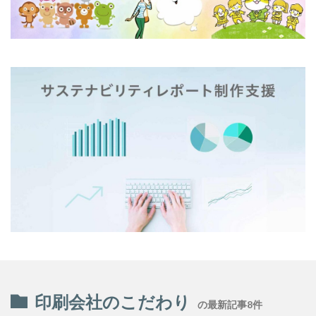
モノトーン
ものを大切に
モビリティ
やさしいものづくり
ユニバーサルデザイン
よこはま
ヨコハマSDGs文化祭
よこはまグッド・バランス賞
よこはまグッドバランス賞
よこはま共創コンソーシアム
よこはま日本語学習センター
ヨハネス・グーテンベルク
ラジオ
ラテン語
ランサムウェア
ランサムウェア対策
ランチ
リサイクル
リスクアセスメント
リスク回避
リトルプラネット
リニューアル
リビング横浜
リフォーム
ルイ16世
レイアウト
レイチェル・カーソン
レインボーカラー
レジリエンス
ロゴ
ロココ
ロゴの色
ロシア
ロジカルシンキング
ロマンス詐欺
ろ過装置
ワーク・ライフ・バランス
印刷会社のこだわり
の最新記事8件
ワークショップ
わーくぴあ
ワックスタブレット