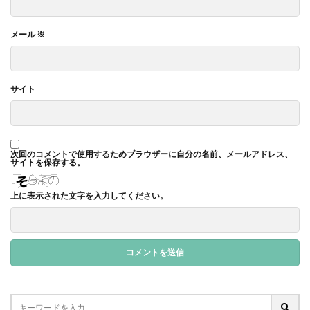
ヴィンテージ
ウエディングボード
うちき
エコ
エシカル
エチュベ
エトゥフェ
メール
※
エリザベス女王
エンパワーメントかながわ
エンパワメントかながわ
オーガニック
サイト
オーガニックコットン
オーバーワーク
オウンドメディア
おおぐち工房
おひさまひろば
オフセット印刷
オリーブグリーン
次回のコメントで使用するためブラウザーに自分の名前、メールアドレス、
オリジナルノート
オリンピック
オレンジパーク
サイトを保存する。
オレンジプロジェクト
オレンジプロジェクト2050
上に表示された文字を入力してください。
オンライン
オンラインセミナー
オンライン展示会
お年寄り
お年寄りに優しいまちづくり
お弁当
お構いなしの色
お正月
お盆休み
お祝い
お蕎麦
カードフォルダ
カーボンニュートラル
かき氷
かさねの色目
カテゴリ1
かながわ再エネ電力利用事業者
かめのぞき色