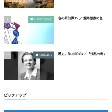
ノロウイルス
バイ・ドール
バイオミミクリー
バイオミメティクス
バケツ
ハズキルーペ
色の豆知識15 ／ 道路標識の色
社員のつぶやき
はだ一郎
ハッキリ
パッケージ
パッケージカラー
パッケージデザイン
はまっこ未来カンパニー
はまっ子未来カンパニープロジェクト
はまふれんど
パリグリーン
パリスグリーン
ハレの日
歴史に学ぶSDGs ／『沈黙の春』
CSR&SDGs
パンフレット印刷
ヒグマ
ビジョン策定
ひまわり
ピュース
ビヨンド
ヒ素
フードロス
ファシリテーション
ファッション
フィッシュマンズ
フォイヤーシュタイン
フォトコンテスト
フォント
ぷかぷか
ピックアップ
プラスチックごみ
プラスチック対策
フランスの伝統色
ブランディング
ブランドイメージ
プリンテックステージ