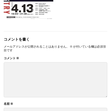
YOKOHAMA RePLASTIC フォーラム 2023
ZINE
Z世代
アート
アダプテッドスポーツサポートセンター
アドバイスボード
アパレル
アフターコロナ
アフリカ
アメリカ
ありがトゥナイト
コメントを書く
ありがとうの日
ありがとう運動シール
メールアドレスが公開されることはありません。
※
が付いている欄は必須項
アンガーマネジメント
アンケート
目です
アンコンシャス・バイアス
イエロー
イギリス
コメント
※
いじめ
いっせい防災行動訓練
イベント
イメージカラー
イヤホン
イライラ
インキ
インキローラー
インキ使用量削減
インク
インターン
インターンシップ
インターンシップの推進に当たっての基本的考え方
インターン生
インドネシア
インナージャーニー
名前
※
ヴィクトリア朝
ウィルス
ウイルス