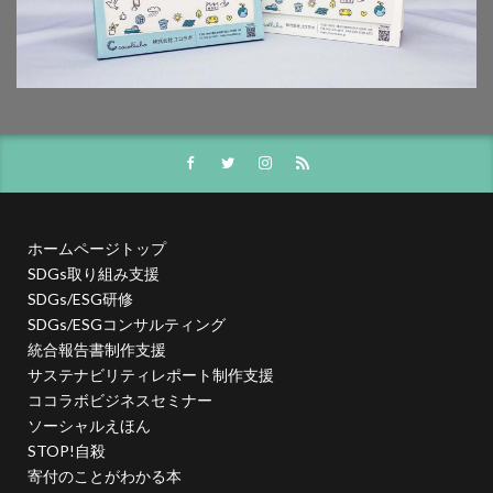
夏期休業
外国人
夜間作業
大ヒット商品
大丸有エリア
大口
大喜利印刷
大喜利印刷店
大喜利印刷店（展）
大学生
大宝律令
大江電機（株）
大田黒衣美
大野愛
天然色
奈良時代
奢侈禁止令
女子カレッジ
女子高生
女房装束
妖精
子ども
子ども110番
子どもが育つ地域
子ども支援
子ども食堂
子育て
子育て支援
季節
学校
学校教育
ホームページトップ
学環
学生
学生起業
安全性
官公需
SDGs取り組み支援
SDGs/ESG研修
実践
実践導入
害虫
寄付
寄付入門
SDGs/ESGコンサルティング
寄付月間
寒暖差
寺
対談
封筒
統合報告書制作支援
専門学校生
小学校
小学校教諭
小松川千本桜
サステナビリティレポート制作支援
ココラボビジネスセミナー
就活
山歩き
岐阜大学
岩絵具
工事
ソーシャルえほん
工場見学
工芸
希望色
平安時代
STOP!自殺
平安貴族
年明け
年末年始
年末年始休業日
寄付のことがわかる本