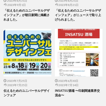
2023年8月31日
2023年8月21日
公益社団法人日本印刷技術協会
2023年9月1日
2023年8月21日
公益社団法人日本建築家協会
六つ川小学校
「伝えるためのユニバーサルデザ
「伝えるためのユニバーサルデザ
インフェア」が朝日新聞に掲載さ
インフェア」がニュースで取り上
六角橋オレンジプロジェクト
六角橋ケアプラザ
れました。
げられました。
六角橋商店街連合会
共創
共創ダイアログ
共創事業
内田裕子
冊子印刷
再エネ
再エネルギー
写真
写真展
写真撮影
冠位十二階
冬期休業
冷凍弁当
冷凍食品
出初式
出前授業
初心者
利休茶
利休鼠
制作
前川知英氏
剪定
加工紙
加法混色
労働
労働環境
効率の良いページ数
動画
勝又恵子
勝色
化学物質
北斎
北極熊
区民まつり
十二単
卒業アルバム
2023年7月25日
2023年6月30日
2023年7月25日
2023年7月14日
卒業おめでとう
卓上カレンダー
協働
伝えるためのユニバーサルデザイ
INSATSU酒場 〜印刷関連業界交
協進印刷
協進印刷MAP
印刷
印刷ニュース
ンフェア
流会〜
印刷会社
印刷業界
印刷機
印刷物の色