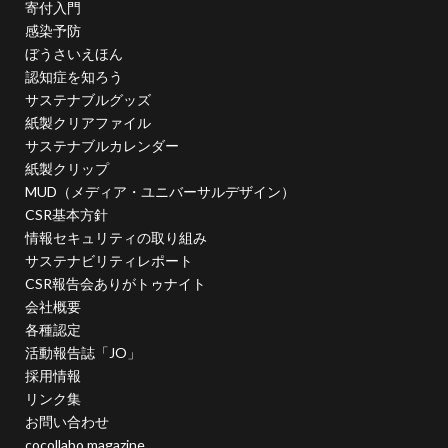
寄付入門
幸ヶ谷幼稚園
広報よこはま
広報誌
広瀬治代
感染予防
庶民
建築
弁当
ぼうさいえほん
当社ドメインを装った不審なメールにご注意ください
認知症を知ろう
サステナブルグッズ
後輩とプロジェクト
従業員教育
御衣黄
紙製クリアファイル
御衣黄桜
循環型経済
徳川禁令
サステナブルカレンダー
怒りをコントロール
思いやり
性暴力
情報
紙製クリップ
情報アクセシビリティ
情報セキュリティ
MUD（メディア・ユニバーサルデザイン）
CSR基本方針
情報セキュリティ 従業員教育
情報セキュリティの取り組み
情報セキュリティ10大脅威
情報セキュリティの取り組み
サステナビリティレポート
情報セキュリティマネジメント
情報セキュリティ対策
CSR報告会ありがトゥナイト
会社概要
情報セキュリティ教育動画
情報リスク
各種認定
情報リスクアセスメント
情報リスク対策
情報保護
活動報告誌「JO」
情報処理推進機構
情報漏洩防止
情報開示
採用情報
リンク集
情報難民
感情
感染予防
感染予防対策
お問い合わせ
感染対策
手作り消毒液
手製本
cocollabo magazine