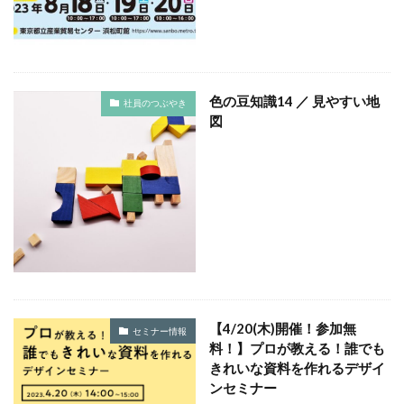
YOKOHAMA RePLASTIC フォーラム 2023
ZINE
Z世代
アート
アダプテッドスポーツサポートセンター
アドバイスボード
アパレル
アフターコロナ
色の豆知識14 ／ 見やすい地
社員のつぶやき
アフリカ
アメリカ
ありがトゥナイト
図
ありがとうの日
ありがとう運動シール
アンガーマネジメント
アンケート
アンコンシャス・バイアス
イエロー
イギリス
いじめ
いっせい防災行動訓練
イベント
イメージカラー
イヤホン
イライラ
インキ
インキローラー
インキ使用量削減
インク
インターン
インターンシップ
【4/20(木)開催！参加無
セミナー情報
インターンシップの推進に当たっての基本的考え方
料！】プロが教える！誰でも
インターン生
インドネシア
インナージャーニー
きれいな資料を作れるデザイ
ンセミナー
ヴィクトリア朝
ウィルス
ウイルス