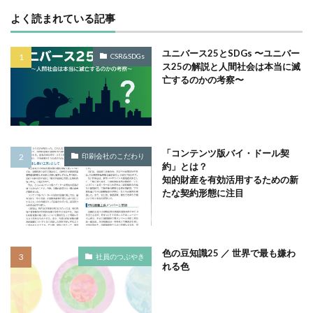
サイバーレジリエンス
よく読まれている記事
サイバーレジリエンスのためのコミュニケーション
ユニバース25とSDGs 〜ユニバー
サイバー攻撃
サイボウズ
サステナビリティ
CSR&SDGs
ス25の解説と人間社会は本当に滅
サステナビリティ セミナー
亡するのかの考察〜
サステナビリティオンラインセミナー
サステナビリティレポート
サステナビリティレポートセミナー
「コンテンツ版バイ・ドール契
印刷会社のこだわり
サステナビリティレポート作成
約」とは？
知的財産を有効活用するための新
サステナビリティレポート作成セミナー
たな契約形態に注目
サステナビリティ関連情報開示
サステナブル
サステナブルカレンダー
サステナブルコットン
サステナブル素材
サスレポ
サスレポセミナー
色の豆知識25 ／ 世界で最も嫌わ
社員のつぶやき
サスレポ作成セミナー
サプライチェーン
れる色
サプライチェーン強化セキュリティ評価制度
サプライチェーン強化に向けたセキュリティ対策評価制度