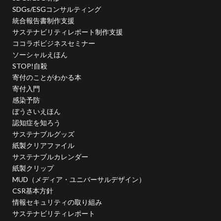
企業の社会的責任とは何か？
企業は社会の公器
SDGs/ESGコンサルティング
企業ロゴ
企業経営
企業防衛
伊豆
会社
統合報告書制作支援
会社経営
会社見学
会社説明会
サステナビリティレポート制作支援
ココラボビジネスセミナー
伝えるためのユニバーサルデザインフェア
伝わりやすい
ソーシャルえほん
伝わりやすいデザイン
伝わりやすく
伝わりやすさ
STOP!自殺
伝統工芸
伝統紋様
伝統色
住宅新報
寄付のことがわかる本
寄付入門
体罰
体調を整える
体調不良
保育無償化
感染予防
保護者
修繕
個人情報
健康
ぼうさいえほん
偽セキュリティ警告
認知症を知ろう
サステナブルグッズ
偽セキュリティ警告（サポート詐欺）画面の閉じ方体験サイト
紙製クリアファイル
働き方改革
僧侶
先生
光拡散技術
サステナブルカレンダー
入社2年目
入稿の仕方
全ての人に健康と福祉を
紙製クリップ
全印工連
全印工連CSRスリースター認定取得
MUD（メディア・ユニバーサルデザイン）
CSR基本方針
全印工連CSR認定制度
全日本印刷工業組合連合会
情報セキュリティの取り組み
全日本盲導犬使用者の会
八重桜
サステナビリティレポート