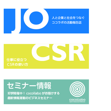
ガモット
カラーコーディネーション
カラーコットン
カラーサンプル
カラフル
カレッジ
カレンダー
ギター
キャリアフェスタ
キャリア教育
キャリデザイン
キントーン
グソクムズ
クチロロ
クッキリ
クマ
クラウドファンディング
クラフトマルシェ
グリーンプリンティング
クリエイティブ
クリエイティブの未来
クリエイティブプリンティング
ゲーテ
コースター
コーポレートガバナンスコード
コーポレートカラー
ゴール12
ゴール14
ココラボ
こころの健康相談センター
ゴシック体
コスト削減
こども相談
こども食堂
ゴミ箱
ゴルフ
これつる
コロナ
コンサルティング
ご近所ランチ
サーキュラーエコノミー
サイバーセキュリティ対策
サイバーセキュリティ月間