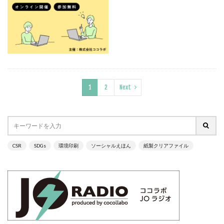
ヴィンテージ
ウエディングボード
うちき
エコ
エシカル
エチュベ
エトゥフェ
エリザベス女王
エンパワーメントかながわ
エンパワメントかながわ
オーガニック
オーガニックコットン
オーバーワーク
オウンドメディア
おおぐち工房
おひさまひろば
1
2
Next
オフセット印刷
オリーブグリーン
オリジナルノート
オリンピック
オレンジパーク
オレンジプロジェクト
オレンジプロジェクト2050
オンライン
オンラインセミナー
オンライン展示会
CSR
SDGs
環境印刷
ソーシャルえほん
紙製クリアファイル
お年寄り
お年寄りに優しいまちづくり
お弁当
お構いなしの色
お正月
お盆休み
お祝い
お蕎麦
カードフォルダ
カーボンニュートラル
かき氷
かさねの色目
カテゴリ1
かながわ再エネ電力利用事業者
かめのぞき色