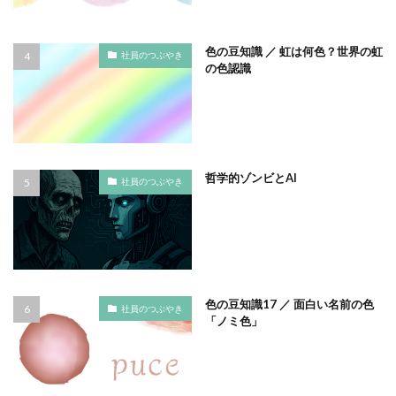
サプライチェーン排出
サプライチェーン排出量
サプライチェーン調査
サポート詐欺
色の豆知識 ／ 虹は何色？世界の虹
社員のつぶやき
の色認識
サポート詐欺 対処
さみやこし
さわやか
サンケイリビング
サンセリフ
サンフランシスコ
サンワテクニカルパートナーズ
シート出力
シェーレグリーン
シェイクアウト
しましま画
ジャズ
シロクマ
シンプル
シンポジウム
哲学的ゾンビとAI
社員のつぶやき
シンボルカラー
スイートピー
スタイリッシュ
ストレス
ストレス緩和
すべての人に健康と福祉を
スポーツ
スマホ教室
スミ１色
スローレーベル
スロー百貨店
セキュリTT兄弟
色の豆知識17 ／ 面白い名前の色
セキュリティインシデント
セキュリティ月間
社員のつぶやき
「ノミ色」
セミナー
セルフケア
ゼロトラストモデル
ソーシャルえほん
ソーシャルサーカス
ソメイヨシノ
ダークモード
ターポリン出力