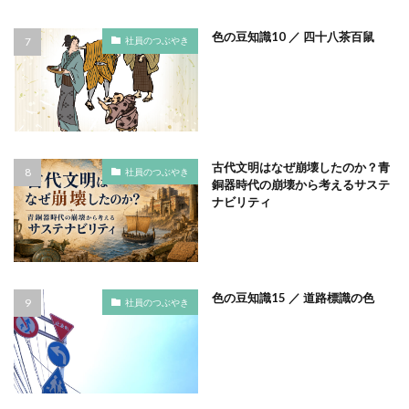
タイポグラフィ
タウンニュース
色の豆知識10 ／ 四十八茶百鼠
社員のつぶやき
タウンニュース705号
タウンニュースタウンニュース神奈川区版
タウンニュース神奈川
タウンニュース神奈川区版
タスクマネージャー
ただちしゅんた
タツミプランニング
タバコ
たばこ
古代文明はなぜ崩壊したのか？青
社員のつぶやき
タペストリー
チョコレート
ツキノワグマ
銅器時代の崩壊から考えるサステ
ナビリティ
つながる よこはま にほんごコミュニケーション
ツルスイ
データ
データ送信
ディレクション
デザイン
デザイン系
デジタル出版社連盟
デジタル化
テレワーク
トークセッション
色の豆知識15 ／ 道路標識の色
社員のつぶやき
トイレの遺跡
ドライフラワー
トレンドカラー
ナポレオン
ナマケモノ
ニカワ
ニュアンスカラー
ヌーベルキュイジーヌ
ネガティブカラー
ノートをつくろう
ノミ色