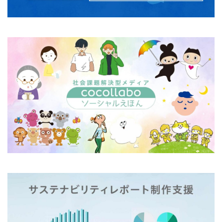
フルカラー
フレイル予防
ブレゼ
プレミアム企業
ペーパーサミットジャパン2026
ベイカー・ミラー・ピンク
ヘルシーな関係
ペルソナ
ポートフォリオ
ホームページ
ぼうさいえほん
ボウリング大会
ポスター
ホッキョクグマ
ホテルニューグランド
ポリバケツ
ポワレ
ポンペイ遺跡
マームニール
マイクロプラスチック
まちゼミ
まちづくり
マネジメント
マネジメントシステム
マリー・アントワネット
マルウェア
ミウラ折り
ミカド
ミカドイエロー
ミニマル
みわまさよ
みんな電力
メール
メセナ活動
メディア
メディア・ユニバーサル・デザイン
メディアクリエーション
メディアユニバーサルデザイン
メモ帳
メンタルヘルス
モスグリーン