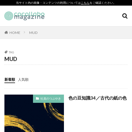
当サイト内の画像・コンテンツの利用については
こちら
をご確認ください。
CSR
SDGs
環境印刷
ソーシャルえほん
紙製クリアファイル
HOME
MUD
カテゴリー
TAG
MUD
タグ
「とことこふわり」
新着順
人気順
「ヘルシーな関係」を親子で学べる絵本を作って、暴力のない
未来へ！
色の豆知識34／古代の紙の色
社員のつぶやき
「白楽・六角橋のどこコレ？展」
#CAP #母校にCAPを送ろうキャンペーン #エンパワメントかな
がわ
#大口台小学校
□□□
♯7119
10代
110番