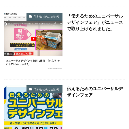
SDGsセミナーオンライン無料
SDGsセミナー無料
SDGsでつながるヨコハマ
SDGsとは
「伝えるためのユニバーサル
印刷会社のこだわり
SDGsの取り組み
SDGsの概要
SDGsビジネスモデル
デザインフェア」がニュース
で取り上げられました。
SDGs入門
SDGs具体的な取り組み
SDGs基礎
SDGs実践
SDGs有料セミナー
SDGｓ無料セミナー
SDGs経営セミナー
SFプロトタイプ
SF作家
SGDs戦略
SLOW CIRCUS
SLOW FACTORY
SLOW GELATO
SLOW LABEL
SLOW MOVEMENT
SR調達
SSBJ
SSL/TLSサーバー証明書
SSL/TLSサーバー証明書の有効期間
STOP自殺
伝えるためのユニバーサルデ
SUSレポ
TAITRA
TAKUROMAN
TALKの原則
印刷会社のこだわり
ザインフェア
TCFD
tvk
UDホテル
UVカット
WFP
Win10
win10サポート終了
Windows Office
Windows10サポート終了
withコロナ
WLB
Xi
Xiプロジェクト
YOKOHAMA RePLASTIC