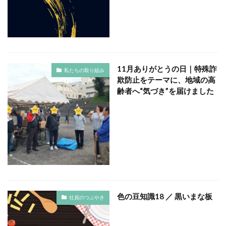
119番
119通報のかけ方
119通報の適正利用
14世紀
14世紀フランス
18世紀
19世紀
2025
2050
5回継続賞
7世紀
923形新幹線
Adobe教育
AI
ASSC
BankART KAIKO
BankART Life7
BCP
11月ありがとうの日｜特殊詐
私たちの取り組み
BEYOND
BLUE BIRD COLLECTION
BUKATSUDO
欺防止をテーマに、地域の高
齢者へ“気づき”を届けました
CA/Browser Forum（CA/Bフォーラム）
CA/Bフォーラム
CAP
CDP
Child Assault Prevention
CMYK
CO2
CO2ゼロ
CO2ゼロ印刷
CO2削減
Co2排出量
CO2排出量削減
Co2排出量算定方法
cocllabo
cocollabo
cocollaboソーシャルえほん
COCOしのはら
COVID-19
Creative
CSR
色の豆知識18 ／ 黒いまな板
CSR 活動報告誌
CSRの取り組み
CSR取り組み事例
社員のつぶやき
CSR取組み
CSR報告会
CSR報告書
CSR活動