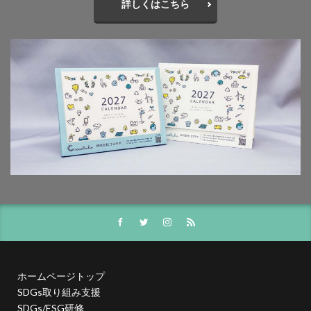
詳しくはこちら
一般功労者
一般社団法人横浜もの・まち・ひとづくり
一般財団法人日本情報経済社会推進協会
三日月堂
三省合意
世界アルツハイマーデー
世界自殺予防デー
中国語
中学生
中小企業
中小企業もランサムウェア被害の対象に
中小企業向け
中小企業庁
中小企業者に関する国等の契約の基本方針
中村技術士事務所
中綴じ
丸の内仲通りビル
丸善
丹野快一
事例
事業価値
事業戦略
事業継続力強化計画
事業継続計画
二酸化炭素
二重の虹
交流会
人や国の不平等をなくそう
人権
人権デューデリジェンス
人的資本
人的資本経営
人類の発展
介護者
仏閣
仮想ボディ
企業
企業IT利活用動向調査2026
ホームページトップ
企業のSDGs
企業の権利
企業の社会的責任
SDGs取り組み支援
SDGs/ESG研修