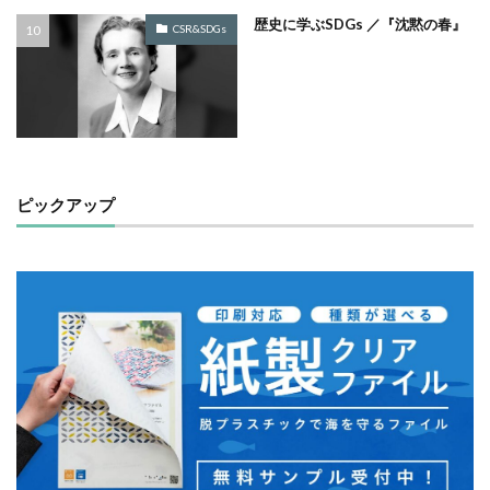
歴史に学ぶSDGs ／『沈黙の春』
ノロウイルス
バイ・ドール
バイオミミクリー
CSR&SDGs
バイオミメティクス
バケツ
ハズキルーペ
はだ一郎
ハッキリ
パッケージ
パッケージカラー
パッケージデザイン
はまっこ未来カンパニー
はまっ子未来カンパニープロジェクト
はまふれんど
ピックアップ
パリグリーン
パリスグリーン
ハレの日
パンフレット印刷
ヒグマ
ビジョン策定
ひまわり
ピュース
ビヨンド
ヒ素
フードロス
ファシリテーション
ファッション
フィッシュマンズ
フォイヤーシュタイン
フォトコンテスト
フォント
ぷかぷか
プラスチックごみ
プラスチック対策
フランスの伝統色
ブランディング
ブランドイメージ
プリンテックステージ