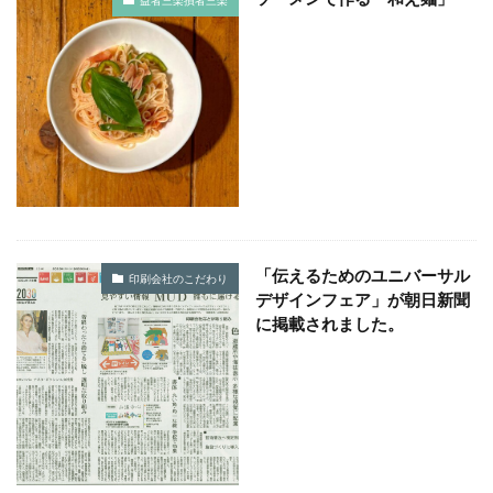
益者三楽損者三楽
KUSC
LINEの使い方
MENTAL HEALTH〜うまくいかないときに開く本〜
MOBI BASE
MOMUNIR
MUD
MUDフェア
NEWoMan
NEWoMan ART Window
NISC
NPO
NPO法人
ntone 無料 セミナー
page
page2021
PANTONE
PANTONE 448C
Paratriennale
PeRRY
PHP
PHP 地域貢献
PHP研究フォーラム
PHP研究所
PISM
PrintNext
puce
READYFOR
RGB
Scope
「伝えるためのユニバーサル
印刷会社のこだわり
デザインフェア」が朝日新聞
Scope1
Scope2
Scope3
SCS評価制度
に掲載されました。
SDGs
SDGｓ
SDGs 入門
SDGs 入門 セミナー
SDGs 入門 セミナー 無料
SDGs3.4
SDGsウォッシュ
SDGｓオンラインセミナー
SDGsコンサルティング
SDGsセミナー
SDGsセミナーSDGsセミナー