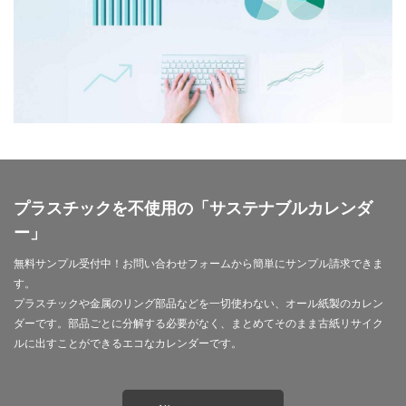
モノトーン
ものを大切に
モビリティ
やさしいものづくり
ユニバーサルデザイン
よこはま
ヨコハマSDGs文化祭
よこはまグッド・バランス賞
よこはまグッドバランス賞
よこはま共創コンソーシアム
よこはま日本語学習センター
ヨハネス・グーテンベルク
ラジオ
ラテン語
ランサムウェア
プラスチックを不使用の「サステナブルカレンダ
ランサムウェア対策
ランチ
リサイクル
ー」
リスクアセスメント
リスク回避
リトルプラネット
無料サンプル受付中！お問い合わせフォームから簡単にサンプル請求できま
リニューアル
リビング横浜
リフォーム
す。
ルイ16世
レイアウト
レイチェル・カーソン
プラスチックや金属のリング部品などを一切使わない、オール紙製のカレン
レインボーカラー
レジリエンス
ロゴ
ロココ
ダーです。部品ごとに分解する必要がなく、まとめてそのまま古紙リサイク
ルに出すことができるエコなカレンダーです。
ロゴの色
ロシア
ロジカルシンキング
ロマンス詐欺
ろ過装置
ワーク・ライフ・バランス
ワークショップ
わーくぴあ
ワックスタブレット