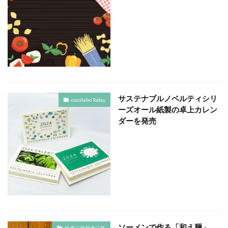
CSR活動報告誌
DIC
DIG IT.
DTP
DTPオペレーター
DX
DXセミナー
DX導入
EcoVadis
EMO’s Kitchen
Emotet
ESD
ESG
ESG投資
ESG投資セミナー
EtoR
FNN
FNNプライムオンライン
ghg
Giving December
GP
GUGA
HAMARU
HAMARUラクシスフロント店
ICDP
IDEC
IIRC
サステナブルノベルティシリ
cocollabo Today
ーズオール紙製の卓上カレン
Illustrator
Indesign
INSATSU
ダーを発売
INSATSU大交流会
INSATU酒場
IoT製品に対するセキュリティラベリング制度
IPA
ISSB
ISSBオンラインセミナー
ITI
J-SHIS
J-SHIS 地震ハザードステーション
JAGAT
Japanese
JC-STAR
JIA神奈川
JIPDEC
JO
JO Podcast
jojibee
JR
Kintone
Kintone セミナー
Kintone 無料 セミナー
ソーメンで作る「和え麺」