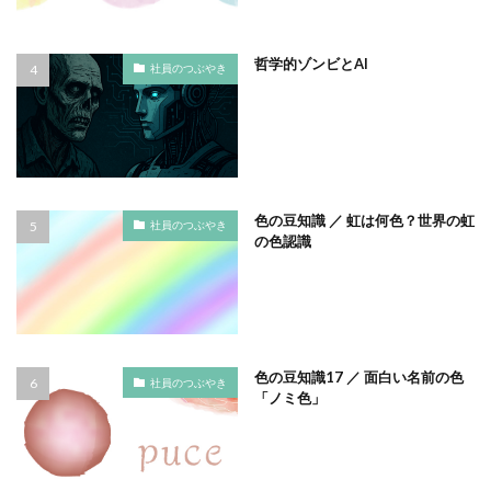
サプライチェーン排出
サプライチェーン排出量
サプライチェーン調査
サポート詐欺
哲学的ゾンビとAI
社員のつぶやき
サポート詐欺 対処
さみやこし
さわやか
サンケイリビング
サンセリフ
サンフランシスコ
サンワテクニカルパートナーズ
シート出力
シェーレグリーン
シェイクアウト
しましま画
ジャズ
シロクマ
シンプル
シンポジウム
色の豆知識 ／ 虹は何色？世界の虹
社員のつぶやき
の色認識
シンボルカラー
スイートピー
スタイリッシュ
ストレス
ストレス緩和
すべての人に健康と福祉を
スポーツ
スマホ教室
スミ１色
スローレーベル
スロー百貨店
セキュリTT兄弟
色の豆知識17 ／ 面白い名前の色
セキュリティインシデント
セキュリティ月間
社員のつぶやき
「ノミ色」
セミナー
セルフケア
ゼロトラストモデル
ソーシャルえほん
ソーシャルサーカス
ソメイヨシノ
ダークモード
ターポリン出力