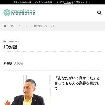
当サイト内の画像・コンテンツの利用については
こちら
をご確認ください。
CSR
SDGs
環境印刷
ソーシャルえほん
紙製クリアファイル
HOME
JO
JO対談 (ページ4)
カテゴリー
CATEGORY
JO対談
タグ
「とことこふわり」
新着順
人気順
「ヘルシーな関係」を親子で学べる絵本を作って、暴力のない
未来へ！
「あなたがいて良かった」と
「白楽・六角橋のどこコレ？展」
言ってもらえる業界を目指し
#CAP #母校にCAPを送ろうキャンペーン #エンパワメントかな
て
がわ
#大口台小学校
□□□
♯7119
10代
110番