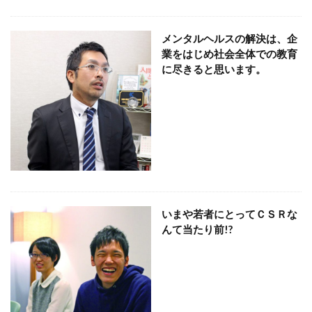
SDGsセミナーオンライン無料
SDGsセミナー無料
SDGsでつながるヨコハマ
SDGsとは
メンタルヘルスの解決は、企
SDGsの取り組み
SDGsの概要
SDGsビジネスモデル
業をはじめ社会全体での教育
に尽きると思います。
SDGs入門
SDGs具体的な取り組み
SDGs基礎
SDGs実践
SDGs有料セミナー
SDGｓ無料セミナー
SDGs経営セミナー
SFプロトタイプ
SF作家
SGDs戦略
SLOW CIRCUS
SLOW FACTORY
SLOW GELATO
SLOW LABEL
SLOW MOVEMENT
SR調達
SSBJ
SSL/TLSサーバー証明書
SSL/TLSサーバー証明書の有効期間
STOP自殺
いまや若者にとってＣＳＲな
SUSレポ
TAITRA
TAKUROMAN
TALKの原則
んて当たり前!?
TCFD
tvk
UDホテル
UVカット
WFP
Win10
win10サポート終了
Windows Office
Windows10サポート終了
withコロナ
WLB
Xi
Xiプロジェクト
YOKOHAMA RePLASTIC