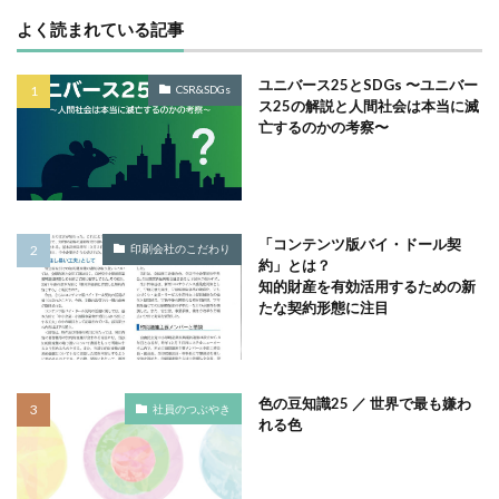
サイバーレジリエンス
よく読まれている記事
サイバーレジリエンスのためのコミュニケーション
ユニバース25とSDGs 〜ユニバー
サイバー攻撃
サイボウズ
サステナビリティ
CSR&SDGs
ス25の解説と人間社会は本当に滅
サステナビリティ セミナー
亡するのかの考察〜
サステナビリティオンラインセミナー
サステナビリティレポート
サステナビリティレポートセミナー
「コンテンツ版バイ・ドール契
印刷会社のこだわり
サステナビリティレポート作成
約」とは？
知的財産を有効活用するための新
サステナビリティレポート作成セミナー
たな契約形態に注目
サステナビリティ関連情報開示
サステナブル
サステナブルカレンダー
サステナブルコットン
サステナブル素材
サスレポ
サスレポセミナー
色の豆知識25 ／ 世界で最も嫌わ
社員のつぶやき
サスレポ作成セミナー
サプライチェーン
れる色
サプライチェーン強化セキュリティ評価制度
サプライチェーン強化に向けたセキュリティ対策評価制度