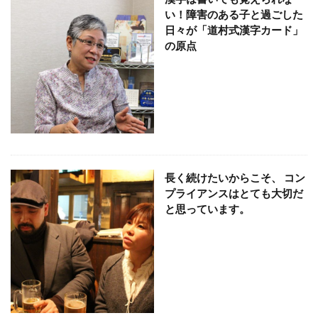
KUSC
LINEの使い方
い！障害のある子と過ごした
MENTAL HEALTH〜うまくいかないときに開く本〜
日々が「道村式漢字カード」
の原点
MOBI BASE
MOMUNIR
MUD
MUDフェア
NEWoMan
NEWoMan ART Window
NISC
NPO
NPO法人
ntone 無料 セミナー
page
page2021
PANTONE
PANTONE 448C
Paratriennale
PeRRY
PHP
PHP 地域貢献
PHP研究フォーラム
PHP研究所
PISM
PrintNext
puce
READYFOR
RGB
Scope
長く続けたいからこそ、 コン
プライアンスはとても大切だ
Scope1
Scope2
Scope3
SCS評価制度
と思っています。
SDGs
SDGｓ
SDGs 入門
SDGs 入門 セミナー
SDGs 入門 セミナー 無料
SDGs3.4
SDGsウォッシュ
SDGｓオンラインセミナー
SDGsコンサルティング
SDGsセミナー
SDGsセミナーSDGsセミナー