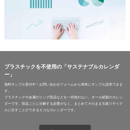
モノトーン
ものを大切に
モビリティ
やさしいものづくり
ユニバーサルデザイン
よこはま
ヨコハマSDGs文化祭
よこはまグッド・バランス賞
よこはまグッドバランス賞
よこはま共創コンソーシアム
よこはま日本語学習センター
ヨハネス・グーテンベルク
ラジオ
ラテン語
ランサムウェア
プラスチックを不使用の「サステナブルカレンダ
ランサムウェア対策
ランチ
リサイクル
ー」
リスクアセスメント
リスク回避
リトルプラネット
無料サンプル受付中！お問い合わせフォームから簡単にサンプル請求できま
リニューアル
リビング横浜
リフォーム
す。
ルイ16世
レイアウト
レイチェル・カーソン
プラスチックや金属のリング部品などを一切使わない、オール紙製のカレン
レインボーカラー
レジリエンス
ロゴ
ロココ
ダーです。部品ごとに分解する必要がなく、まとめてそのまま古紙リサイク
ルに出すことができるエコなカレンダーです。
ロゴの色
ロシア
ロジカルシンキング
ロマンス詐欺
ろ過装置
ワーク・ライフ・バランス
ワークショップ
わーくぴあ
ワックスタブレット