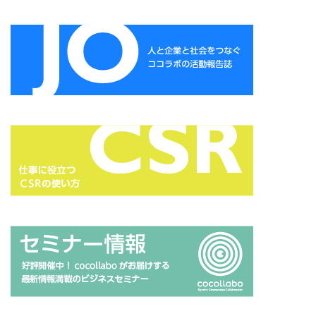
ガモット
カラーコーディネーション
カラーコットン
カラーサンプル
カラフル
カレッジ
カレンダー
ギター
キャリアフェスタ
キャリア教育
キャリデザイン
キントーン
グソクムズ
クチロロ
クッキリ
クマ
クラウドファンディング
クラフトマルシェ
グリーンプリンティング
クリエイティブ
クリエイティブの未来
クリエイティブプリンティング
ゲーテ
コースター
コーポレートガバナンスコード
コーポレートカラー
ゴール12
ゴール14
ココラボ
こころの健康相談センター
ゴシック体
コスト削減
こども相談
こども食堂
ゴミ箱
ゴルフ
これつる
コロナ
コンサルティング
ご近所ランチ
サーキュラーエコノミー
サイバーセキュリティ対策
サイバーセキュリティ月間