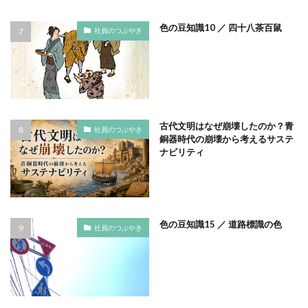
タイポグラフィ
タウンニュース
色の豆知識10 ／ 四十八茶百鼠
社員のつぶやき
タウンニュース705号
タウンニュースタウンニュース神奈川区版
タウンニュース神奈川
タウンニュース神奈川区版
タスクマネージャー
ただちしゅんた
タツミプランニング
タバコ
たばこ
古代文明はなぜ崩壊したのか？青
社員のつぶやき
タペストリー
チョコレート
ツキノワグマ
銅器時代の崩壊から考えるサステ
ナビリティ
つながる よこはま にほんごコミュニケーション
ツルスイ
データ
データ送信
ディレクション
デザイン
デザイン系
デジタル出版社連盟
デジタル化
テレワーク
トークセッション
色の豆知識15 ／ 道路標識の色
社員のつぶやき
トイレの遺跡
ドライフラワー
トレンドカラー
ナポレオン
ナマケモノ
ニカワ
ニュアンスカラー
ヌーベルキュイジーヌ
ネガティブカラー
ノートをつくろう
ノミ色