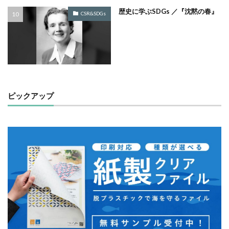
歴史に学ぶSDGs ／『沈黙の春』
ノロウイルス
バイ・ドール
バイオミミクリー
CSR&SDGs
バイオミメティクス
バケツ
ハズキルーペ
はだ一郎
ハッキリ
パッケージ
パッケージカラー
パッケージデザイン
はまっこ未来カンパニー
はまっ子未来カンパニープロジェクト
はまふれんど
ピックアップ
パリグリーン
パリスグリーン
ハレの日
パンフレット印刷
ヒグマ
ビジョン策定
ひまわり
ピュース
ビヨンド
ヒ素
フードロス
ファシリテーション
ファッション
フィッシュマンズ
フォイヤーシュタイン
フォトコンテスト
フォント
ぷかぷか
プラスチックごみ
プラスチック対策
フランスの伝統色
ブランディング
ブランドイメージ
プリンテックステージ