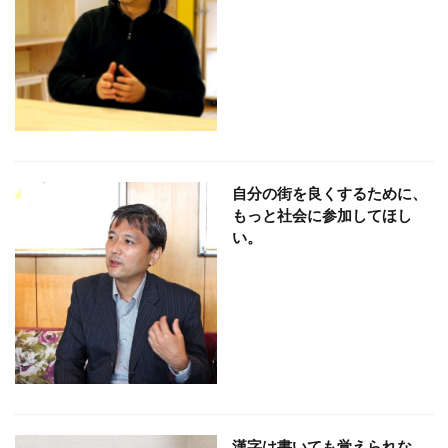
CSR活動報告誌
DIC
DIG IT.
DTP
DTPオペレーター
DX
DXセミナー
DX導入
EcoVadis
EMO’s Kitchen
Emotet
ESD
ESG
ESG投資
ESG投資セミナー
EtoR
FNN
FNNプライムオンライン
ghg
Giving December
GP
GUGA
HAMARU
HAMARUラクシスフロント店
ICDP
IDEC
IIRC
自分の街を良くするために、
もっと社会に参加してほし
Illustrator
Indesign
INSATSU
い。
INSATSU大交流会
INSATU酒場
IoT製品に対するセキュリティラベリング制度
IPA
ISSB
ISSBオンラインセミナー
ITI
J-SHIS
J-SHIS 地震ハザードステーション
JAGAT
Japanese
JC-STAR
JIA神奈川
JIPDEC
JO
JO Podcast
jojibee
JR
Kintone
Kintone セミナー
Kintone 無料 セミナー
漢字は書いても覚えられな