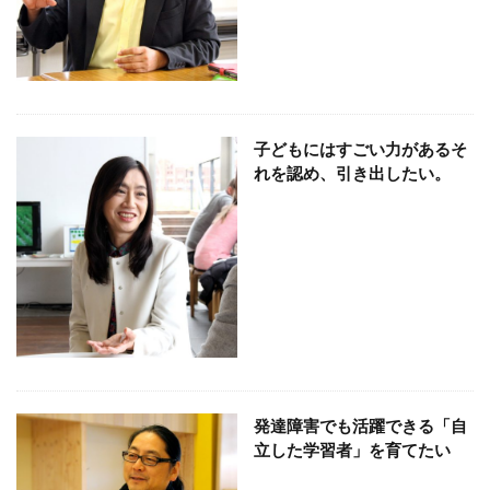
119番
119通報のかけ方
119通報の適正利用
14世紀
14世紀フランス
18世紀
19世紀
2025
2050
5回継続賞
7世紀
923形新幹線
Adobe教育
AI
ASSC
BankART KAIKO
BankART Life7
BCP
子どもにはすごい力があるそ
BEYOND
BLUE BIRD COLLECTION
BUKATSUDO
れを認め、引き出したい。
CA/Browser Forum（CA/Bフォーラム）
CA/Bフォーラム
CAP
CDP
Child Assault Prevention
CMYK
CO2
CO2ゼロ
CO2ゼロ印刷
CO2削減
Co2排出量
CO2排出量削減
Co2排出量算定方法
cocllabo
cocollabo
cocollaboソーシャルえほん
COCOしのはら
COVID-19
Creative
CSR
発達障害でも活躍できる「自
CSR 活動報告誌
CSRの取り組み
CSR取り組み事例
立した学習者」を育てたい
CSR取組み
CSR報告会
CSR報告書
CSR活動