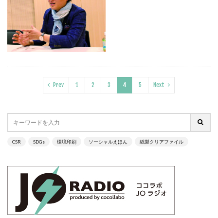
ヴィンテージ
ウエディングボード
うちき
エコ
エシカル
エチュベ
エトゥフェ
エリザベス女王
エンパワーメントかながわ
エンパワメントかながわ
オーガニック
オーガニックコットン
オーバーワーク
オウンドメディア
おおぐち工房
おひさまひろば
Prev
1
2
3
4
5
Next
オフセット印刷
オリーブグリーン
オリジナルノート
オリンピック
オレンジパーク
オレンジプロジェクト
オレンジプロジェクト2050
オンライン
オンラインセミナー
オンライン展示会
CSR
SDGs
環境印刷
ソーシャルえほん
紙製クリアファイル
お年寄り
お年寄りに優しいまちづくり
お弁当
お構いなしの色
お正月
お盆休み
お祝い
お蕎麦
カードフォルダ
カーボンニュートラル
かき氷
かさねの色目
カテゴリ1
かながわ再エネ電力利用事業者
かめのぞき色