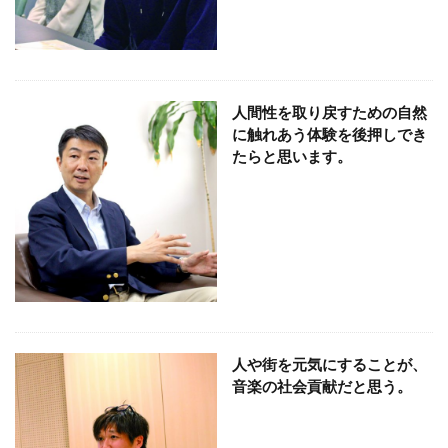
YOKOHAMA RePLASTIC フォーラム 2023
ZINE
Z世代
アート
アダプテッドスポーツサポートセンター
アドバイスボード
アパレル
アフターコロナ
人間性を取り戻すための自然
アフリカ
アメリカ
ありがトゥナイト
に触れあう体験を後押しでき
たらと思います。
ありがとうの日
ありがとう運動シール
アンガーマネジメント
アンケート
アンコンシャス・バイアス
イエロー
イギリス
いじめ
いっせい防災行動訓練
イベント
イメージカラー
イヤホン
イライラ
インキ
インキローラー
インキ使用量削減
インク
インターン
インターンシップ
人や街を元気にすることが、
インターンシップの推進に当たっての基本的考え方
音楽の社会貢献だと思う。
インターン生
インドネシア
インナージャーニー
ヴィクトリア朝
ウィルス
ウイルス