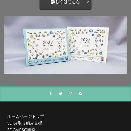
詳しくはこちら
一般功労者
一般社団法人横浜もの・まち・ひとづくり
一般財団法人日本情報経済社会推進協会
三日月堂
三省合意
世界アルツハイマーデー
世界自殺予防デー
中国語
中学生
中小企業
中小企業もランサムウェア被害の対象に
中小企業向け
中小企業庁
中小企業者に関する国等の契約の基本方針
中村技術士事務所
中綴じ
丸の内仲通りビル
丸善
丹野快一
事例
事業価値
事業戦略
事業継続力強化計画
事業継続計画
二酸化炭素
二重の虹
交流会
人や国の不平等をなくそう
人権
人権デューデリジェンス
人的資本
人的資本経営
人類の発展
介護者
仏閣
仮想ボディ
企業
企業IT利活用動向調査2026
ホームページトップ
企業のSDGs
企業の権利
企業の社会的責任
SDGs取り組み支援
SDGs/ESG研修