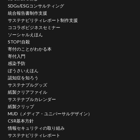
企業の社会的責任とは何か？
企業は社会の公器
SDGs/ESGコンサルティング
企業ロゴ
企業経営
企業防衛
伊豆
会社
統合報告書制作支援
会社経営
会社見学
会社説明会
サステナビリティレポート制作支援
ココラボビジネスセミナー
伝えるためのユニバーサルデザインフェア
伝わりやすい
ソーシャルえほん
伝わりやすいデザイン
伝わりやすく
伝わりやすさ
STOP!自殺
伝統工芸
伝統紋様
伝統色
住宅新報
寄付のことがわかる本
寄付入門
体罰
体調を整える
体調不良
保育無償化
感染予防
保護者
修繕
個人情報
健康
ぼうさいえほん
偽セキュリティ警告
認知症を知ろう
サステナブルグッズ
偽セキュリティ警告（サポート詐欺）画面の閉じ方体験サイト
紙製クリアファイル
働き方改革
僧侶
先生
光拡散技術
サステナブルカレンダー
入社2年目
入稿の仕方
全ての人に健康と福祉を
紙製クリップ
全印工連
全印工連CSRスリースター認定取得
MUD（メディア・ユニバーサルデザイン）
CSR基本方針
全印工連CSR認定制度
全日本印刷工業組合連合会
情報セキュリティの取り組み
全日本盲導犬使用者の会
八重桜
サステナビリティレポート