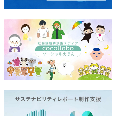
フルカラー
フレイル予防
ブレゼ
プレミアム企業
ペーパーサミットジャパン2026
ベイカー・ミラー・ピンク
ヘルシーな関係
ペルソナ
ポートフォリオ
ホームページ
ぼうさいえほん
ボウリング大会
ポスター
ホッキョクグマ
ホテルニューグランド
ポリバケツ
ポワレ
ポンペイ遺跡
マームニール
マイクロプラスチック
まちゼミ
まちづくり
マネジメント
マネジメントシステム
マリー・アントワネット
マルウェア
ミウラ折り
ミカド
ミカドイエロー
ミニマル
みわまさよ
みんな電力
メール
メセナ活動
メディア
メディア・ユニバーサル・デザイン
メディアクリエーション
メディアユニバーサルデザイン
メモ帳
メンタルヘルス
モスグリーン