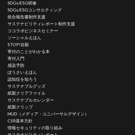
SDGs/ESG研修
日本非営利組織評価センター
旧暦
早春
昆虫
SDGs/ESGコンサルティング
春
春の選抜甲子園
晴れ
晴れの日
統合報告書制作支援
晴れ着
暮らしやすい社会
暴力的
暴力防止
サステナビリティレポート制作支援
ココラボビジネスセミナー
書体
曽谷朝絵展
月刊誌「PHP」
有毒
ソーシャルえほん
有線イヤホン
朝の光
朝日新聞
木元茂
STOP!自殺
木版画
未来の経営OS
本
東京オリンピック
寄付のことがわかる本
寄付入門
東京建築祭
東京総合車両センター
東洋医学
感染予防
松下幸之助
染料
染色
株式会社ココラボ
ぼうさいえほん
株式会社スリーハイ
株式会社協進印刷
案内
認知症を知ろう
案内標識
桑沢デザイン研究所
桜
サステナブルグッズ
紙製クリアファイル
桜の品種改良
梅田悟司
梅雨入り
梅雨明け
サステナブルカレンダー
梱包
森祐美子
植物由来
業務効率化
紙製クリップ
業務効率化セミナー
楷書体
楽器
MUD（メディア・ユニバーサルデザイン）
CSR基本方針
横浜・人・まち・デザイン賞
横浜グリッツ
情報セキュリティの取り組み
横浜デザイン学院
横浜デジタルアーツ専門学校
サステナビリティレポート