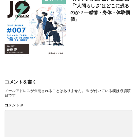
ガモット
カラーコーディネーション
「“人間らしさ”はどこに残る
のか？―感情・身体・体験価
カラーコットン
カラーサンプル
カラフル
値」
カレッジ
カレンダー
ギター
キャリアフェスタ
キャリア教育
キャリデザイン
キントーン
グソクムズ
クチロロ
クッキリ
クマ
クラウドファンディング
クラフトマルシェ
グリーンプリンティング
クリエイティブ
クリエイティブの未来
クリエイティブプリンティング
ゲーテ
コースター
コーポレートガバナンスコード
コメントを書く
コーポレートカラー
ゴール12
ゴール14
メールアドレスが公開されることはありません。
※
が付いている欄は必須項
目です
ココラボ
こころの健康相談センター
ゴシック体
コメント
※
コスト削減
こども相談
こども食堂
ゴミ箱
ゴルフ
これつる
コロナ
コンサルティング
ご近所ランチ
サーキュラーエコノミー
サイバーセキュリティ対策
サイバーセキュリティ月間