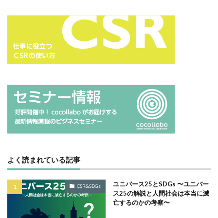
タイポグラフィ
タウンニュース
タウンニュース705号
タウンニュースタウンニュース神奈川区版
タウンニュース神奈川
タウンニュース神奈川区版
タスクマネージャー
ただちしゅんた
タツミプランニング
タバコ
たばこ
タペストリー
チョコレート
ツキノワグマ
つながる よこはま にほんごコミュニケーション
ツルスイ
データ
データ送信
ディレクション
デザイン
デザイン系
デジタル出版社連盟
デジタル化
テレワーク
トークセッション
よく読まれている記事
トイレの遺跡
ドライフラワー
トレンドカラー
ユニバース25とSDGs 〜ユニバー
ナポレオン
ナマケモノ
ニカワ
CSR&SDGs
ス25の解説と人間社会は本当に滅
ニュアンスカラー
ヌーベルキュイジーヌ
亡するのかの考察〜
ネガティブカラー
ノートをつくろう
ノミ色