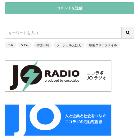
サプライチェーン排出
サプライチェーン排出量
サプライチェーン調査
サポート詐欺
サポート詐欺 対処
さみやこし
さわやか
サンケイリビング
サンセリフ
サンフランシスコ
サンワテクニカルパートナーズ
シート出力
CSR
SDGs
環境印刷
ソーシャルえほん
紙製クリアファイル
シェーレグリーン
シェイクアウト
しましま画
ジャズ
シロクマ
シンプル
シンポジウム
シンボルカラー
スイートピー
スタイリッシュ
ストレス
ストレス緩和
すべての人に健康と福祉を
スポーツ
スマホ教室
スミ１色
スローレーベル
スロー百貨店
セキュリTT兄弟
セキュリティインシデント
セキュリティ月間
セミナー
セルフケア
ゼロトラストモデル
ソーシャルえほん
ソーシャルサーカス
ソメイヨシノ
ダークモード
ターポリン出力