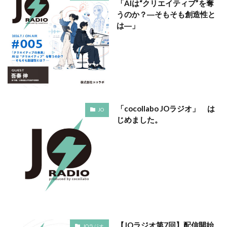
「AIは“クリエイティブ”を奪
ヴィンテージ
ウエディングボード
うちき
うのか？―そもそも創造性と
エコ
エシカル
エチュベ
エトゥフェ
は―」
エリザベス女王
エンパワーメントかながわ
エンパワメントかながわ
オーガニック
オーガニックコットン
オーバーワーク
オウンドメディア
おおぐち工房
おひさまひろば
オフセット印刷
オリーブグリーン
「cocollabo JOラジオ」 は
JO
オリジナルノート
オリンピック
オレンジパーク
じめました。
オレンジプロジェクト
オレンジプロジェクト2050
オンライン
オンラインセミナー
オンライン展示会
お年寄り
お年寄りに優しいまちづくり
お弁当
お構いなしの色
お正月
お盆休み
お祝い
お蕎麦
カードフォルダ
カーボンニュートラル
かき氷
かさねの色目
カテゴリ1
かながわ再エネ電力利用事業者
かめのぞき色
【JOラジオ第7回】配信開始
JOラジオ