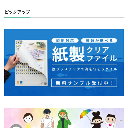
一般功労者
一般社団法人横浜もの・まち・ひとづくり
ピックアップ
一般財団法人日本情報経済社会推進協会
三日月堂
三省合意
世界アルツハイマーデー
世界自殺予防デー
中国語
中学生
中小企業
中小企業もランサムウェア被害の対象に
中小企業向け
中小企業庁
中小企業者に関する国等の契約の基本方針
中村技術士事務所
中綴じ
丸の内仲通りビル
丸善
丹野快一
事例
事業価値
事業戦略
事業継続力強化計画
事業継続計画
二酸化炭素
二重の虹
交流会
人や国の不平等をなくそう
人権
人権デューデリジェンス
人的資本
人的資本経営
人類の発展
介護者
仏閣
仮想ボディ
企業
企業IT利活用動向調査2026
企業のSDGs
企業の権利
企業の社会的責任