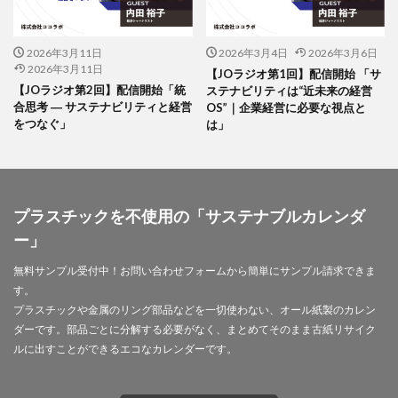
幸ヶ谷幼稚園
広報よこはま
広報誌
広瀬治代
庶民
建築
弁当
2026年3月11日
2026年3月4日
2026年3月6日
当社ドメインを装った不審なメールにご注意ください
2026年3月11日
【JOラジオ第1回】配信開始 「サ
後輩とプロジェクト
従業員教育
御衣黄
【JOラジオ第2回】配信開始「統
ステナビリティは“近未来の経営
合思考 ― サステナビリティと経営
OS”｜企業経営に必要な視点と
御衣黄桜
循環型経済
徳川禁令
をつなぐ」
は」
怒りをコントロール
思いやり
性暴力
情報
情報アクセシビリティ
情報セキュリティ
情報セキュリティ 従業員教育
プラスチックを不使用の「サステナブルカレンダ
情報セキュリティ10大脅威
情報セキュリティの取り組み
ー」
情報セキュリティマネジメント
情報セキュリティ対策
無料サンプル受付中！お問い合わせフォームから簡単にサンプル請求できま
情報セキュリティ教育動画
情報リスク
す。
情報リスクアセスメント
情報リスク対策
情報保護
プラスチックや金属のリング部品などを一切使わない、オール紙製のカレン
情報処理推進機構
情報漏洩防止
情報開示
ダーです。部品ごとに分解する必要がなく、まとめてそのまま古紙リサイク
ルに出すことができるエコなカレンダーです。
情報難民
感情
感染予防
感染予防対策
感染対策
手作り消毒液
手製本