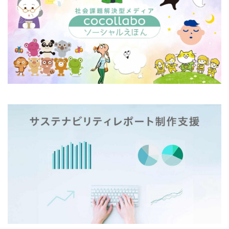
企業の社会的責任とは何か？
企業は社会の公器
企業ロゴ
企業経営
企業防衛
伊豆
会社
会社経営
会社見学
会社説明会
伝えるためのユニバーサルデザインフェア
伝わりやすい
伝わりやすいデザイン
伝わりやすく
伝わりやすさ
伝統工芸
伝統紋様
伝統色
住宅新報
体罰
体調を整える
体調不良
保育無償化
保護者
修繕
個人情報
健康
偽セキュリティ警告
偽セキュリティ警告（サポート詐欺）画面の閉じ方体験サイト
働き方改革
僧侶
先生
光拡散技術
入社2年目
入稿の仕方
全ての人に健康と福祉を
全印工連
全印工連CSRスリースター認定取得
全印工連CSR認定制度
全日本印刷工業組合連合会
全日本盲導犬使用者の会
八重桜