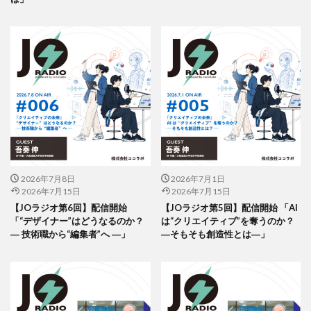
印刷用語
印象派
印象色
危険から身を守る啓発シリーズ
反 ESG
取り組み
取り組み方
受注戦略
古代
古代の紙
古代の製紙
古代ヨーロッパ
古代種
古建築
台湾
台湾インターンシップ
台湾人
台湾貿易センター
合理的配慮
吾奏 伸
吾妻鏡
品種改良
哺乳類
商店街
啓発ポスター
営業日
営業時間
器
四十八茶百鼠
回遊カード
団十郎
団十郎茶
2026年7月8日
2026年7月1日
国立研究開発法人 防災科学技術研究所
国連標識
2026年7月15日
2026年7月15日
【JOラジオ第6回】配信開始
【JOラジオ第5回】配信開始 「AI
地元
地図
地図帳
地域
地域イベント
「“デザイナー”はどうなるのか？
は“クリエイティブ”を奪うのか？
地域交流
地域企業賞
地域課題
地域貢献
― 技術職から“編集者”へ ―」
―そもそも創造性とは―」
地域食堂
地球温暖化
地震10秒診断
型抜き
型押し革のケース
埋めるごみ
報告会
報告書
壁画
壁紙
夏
夏休みイベント
夏季休業