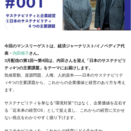
119番
119通報のかけ方
119通報の適正利用
14世紀
14世紀フランス
18世紀
19世紀
2025
2050
5回継続賞
7世紀
923形新幹線
Adobe教育
AI
ASSC
BankART KAIKO
BankART Life7
BCP
BEYOND
BLUE BIRD COLLECTION
BUKATSUDO
今回のマンスリーゲストは、経済ジャーナリスト/イノベディア代
表・
内田裕子
さん。
CA/Browser Forum（CA/Bフォーラム）
3月配信の第1回〜第4回は、内田さんを迎え「日本のサステナビリ
CA/Bフォーラム
CAP
CDP
ティ4つの主要課題」をテーマにお届けします。
Child Assault Prevention
CMYK
CO2
気候変動、資源問題、人権、人的資本――日本のサステナビリテ
CO2ゼロ
CO2ゼロ印刷
CO2削減
Co2排出量
ィ4つの主要課題から、これからの企業価値と経営のあり方を考え
CO2排出量削減
Co2排出量算定方法
cocllabo
ます。
cocollabo
cocollaboソーシャルえほん
サステナビリティを単なる“環境対策”ではなく、企業価値を左右す
COCOしのはら
COVID-19
Creative
CSR
る「近未来の経営OS」として捉え直し、これからの経営に欠かせ
CSR 活動報告誌
CSRの取り組み
CSR取り組み事例
ない視点をわかりやすく掘り下げます。
CSR取組み
CSR報告会
CSR報告書
CSR活動
サステナビリティを、これからの経営にどう生かすか。