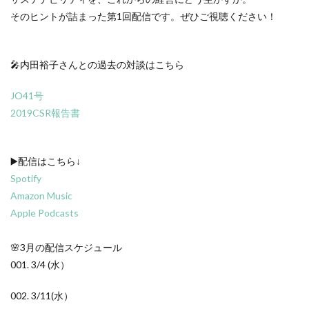
CSR活動報告誌
DIC
DIG IT.
DTP
そのヒントが詰まった第1回配信です。ぜひご視聴ください！
DTPオペレーター
DX
DXセミナー
DX導入
EcoVadis
EMO’s Kitchen
Emotet
ESD
🎤内田裕子さんとの過去の対談はこちら
ESG
ESG投資
ESG投資セミナー
EtoR
FNN
FNNプライムオンライン
ghg
JO41号
Giving December
GP
GUGA
HAMARU
2019CSR報告書
HAMARUラクシスフロント店
ICDP
IDEC
IIRC
Illustrator
Indesign
INSATSU
▶️配信はこちら↓
INSATSU大交流会
INSATU酒場
Spotify
IoT製品に対するセキュリティラベリング制度
IPA
Amazon Music
ISSB
ISSBオンラインセミナー
ITI
J-SHIS
Apple Podcasts
J-SHIS 地震ハザードステーション
JAGAT
Japanese
🌸3月の配信スケジュール
JC-STAR
JIA神奈川
JIPDEC
JO
001. 3/4 (水）
JO Podcast
jojibee
JR
Kintone
Kintone セミナー
Kintone 無料 セミナー
002. 3/11(水）