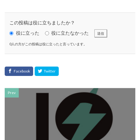
SDGsセミナーオンライン無料
SDGsセミナー無料
SDGsでつながるヨコハマ
SDGsとは
SDGsの取り組み
SDGsの概要
SDGsビジネスモデル
この投稿は役に立ちましたか？
SDGs入門
SDGs具体的な取り組み
SDGs基礎
役に立った
役に立たなかった
送信
SDGs実践
SDGs有料セミナー
SDGｓ無料セミナー
0人の方がこの投稿は役に立ったと言っています。
SDGs経営セミナー
SFプロトタイプ
SF作家
SGDs戦略
SLOW CIRCUS
SLOW FACTORY
SLOW GELATO
SLOW LABEL
SLOW MOVEMENT
SR調達
SSBJ
SSL/TLSサーバー証明書
SSL/TLSサーバー証明書の有効期間
STOP自殺
Prev
SUSレポ
TAITRA
TAKUROMAN
TALKの原則
TCFD
tvk
UDホテル
UVカット
WFP
Win10
win10サポート終了
Windows Office
Windows10サポート終了
withコロナ
WLB
Xi
Xiプロジェクト
YOKOHAMA RePLASTIC