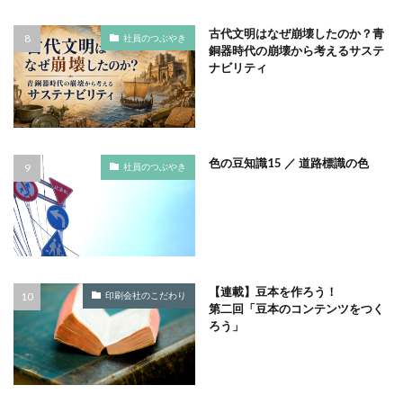
モノトーン
ものを大切に
モビリティ
古代文明はなぜ崩壊したのか？青
社員のつぶやき
銅器時代の崩壊から考えるサステ
やさしいものづくり
ユニバーサルデザイン
ナビリティ
よこはま
ヨコハマSDGs文化祭
よこはまグッド・バランス賞
よこはまグッドバランス賞
よこはま共創コンソーシアム
よこはま日本語学習センター
ヨハネス・グーテンベルク
色の豆知識15 ／ 道路標識の色
社員のつぶやき
ラジオ
ラテン語
ランサムウェア
ランサムウェア対策
ランチ
リサイクル
リスクアセスメント
リスク回避
リトルプラネット
リニューアル
リビング横浜
リフォーム
【連載】豆本を作ろう！
ルイ16世
レイアウト
レイチェル・カーソン
印刷会社のこだわり
第二回「豆本のコンテンツをつく
レインボーカラー
レジリエンス
ロゴ
ロココ
ろう」
ロゴの色
ロシア
ロジカルシンキング
ロマンス詐欺
ろ過装置
ワーク・ライフ・バランス
ワークショップ
わーくぴあ
ワックスタブレット