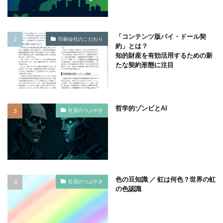
ノロウイルス
バイ・ドール
バイオミミクリー
バイオミメティクス
バケツ
ハズキルーペ
「コンテンツ版バイ・ドール契
印刷会社のこだわり
はだ一郎
ハッキリ
パッケージ
約」とは？
知的財産を有効活用するための新
パッケージカラー
パッケージデザイン
たな契約形態に注目
はまっこ未来カンパニー
はまっ子未来カンパニープロジェクト
はまふれんど
パリグリーン
パリスグリーン
ハレの日
哲学的ゾンビとAI
社員のつぶやき
パンフレット印刷
ヒグマ
ビジョン策定
ひまわり
ピュース
ビヨンド
ヒ素
フードロス
ファシリテーション
ファッション
フィッシュマンズ
フォイヤーシュタイン
フォトコンテスト
フォント
ぷかぷか
色の豆知識 ／ 虹は何色？世界の虹
社員のつぶやき
の色認識
プラスチックごみ
プラスチック対策
フランスの伝統色
ブランディング
ブランドイメージ
プリンテックステージ