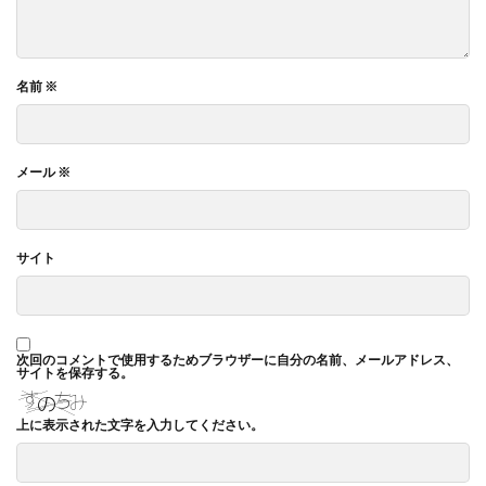
サイバーレジリエンス
サイバーレジリエンスのためのコミュニケーション
サイバー攻撃
サイボウズ
サステナビリティ
名前
※
サステナビリティ セミナー
サステナビリティオンラインセミナー
メール
※
サステナビリティレポート
サステナビリティレポートセミナー
サステナビリティレポート作成
サイト
サステナビリティレポート作成セミナー
サステナビリティ関連情報開示
サステナブル
サステナブルカレンダー
サステナブルコットン
次回のコメントで使用するためブラウザーに自分の名前、メールアドレス、
サイトを保存する。
サステナブル素材
サスレポ
サスレポセミナー
サスレポ作成セミナー
サプライチェーン
上に表示された文字を入力してください。
サプライチェーン強化セキュリティ評価制度
サプライチェーン強化に向けたセキュリティ対策評価制度