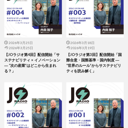
夏期休業
外国人
夜間作業
大ヒット商品
大丸有エリア
大口
大喜利印刷
大喜利印刷店
大喜利印刷店（展）
大学生
大宝律令
大江電機（株）
大田黒衣美
大野愛
天然色
奈良時代
奢侈禁止令
女子カレッジ
女子高生
2026年3月25日
2026年3月18日
女房装束
妖精
子ども
子ども110番
2026年3月25日
2026年3月19日
子どもが育つ地域
子ども支援
子ども食堂
【JOラジオ第4回】配信開始「サ
【JOラジオ第3回】配信開始「国
ステナビリティ × イノベーション
際合意・国際基準・国内制度 ―
子育て
子育て支援
季節
学校
学校教育
― “次の産業”はどこから生まれ
“世界のルール”からサステナビリ
学環
学生
学生起業
安全性
官公需
る？」
ティを読み解く」
実践
実践導入
害虫
寄付
寄付入門
寄付月間
寒暖差
寺
対談
封筒
専門学校生
小学校
小学校教諭
小松川千本桜
就活
山歩き
岐阜大学
岩絵具
工事
工場見学
工芸
希望色
平安時代
平安貴族
年明け
年末年始
年末年始休業日