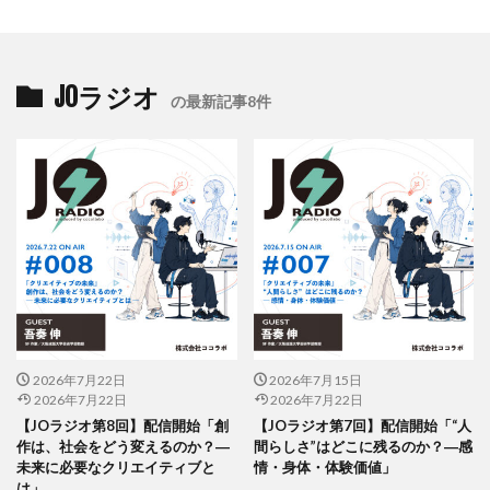
公益社団法人日本印刷技術協会
公益社団法人日本建築家協会
六つ川小学校
六角橋オレンジプロジェクト
六角橋ケアプラザ
JOラジオ
の最新記事8件
六角橋商店街連合会
共創
共創ダイアログ
共創事業
内田裕子
冊子印刷
再エネ
再エネルギー
写真
写真展
写真撮影
冠位十二階
冬期休業
冷凍弁当
冷凍食品
出初式
出前授業
初心者
利休茶
利休鼠
制作
前川知英氏
剪定
加工紙
加法混色
労働
労働環境
効率の良いページ数
動画
勝又恵子
勝色
化学物質
北斎
北極熊
区民まつり
十二単
卒業アルバム
2026年7月22日
2026年7月15日
卒業おめでとう
卓上カレンダー
協働
2026年7月22日
2026年7月22日
【JOラジオ第8回】配信開始「創
【JOラジオ第7回】配信開始「“人
協進印刷
協進印刷MAP
印刷
印刷ニュース
作は、社会をどう変えるのか？―
間らしさ”はどこに残るのか？―感
印刷会社
印刷業界
印刷機
印刷物の色
未来に必要なクリエイティブと
情・身体・体験価値」
は」