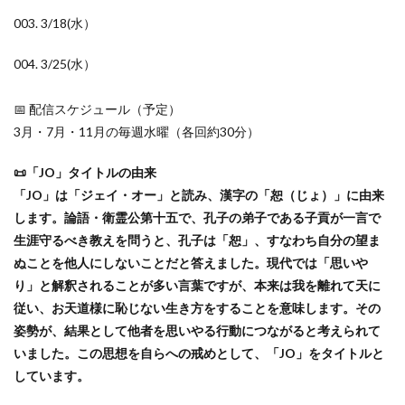
KUSC
LINEの使い方
003. 3/18(水）
MENTAL HEALTH〜うまくいかないときに開く本〜
MOBI BASE
MOMUNIR
MUD
MUDフェア
004. 3/25(水）
NEWoMan
NEWoMan ART Window
NISC
📅 配信スケジュール（予定）
NPO
NPO法人
ntone 無料 セミナー
page
3月・7月・11月の毎週水曜（各回約30分）
page2021
PANTONE
PANTONE 448C
Paratriennale
PeRRY
PHP
PHP 地域貢献
📜「JO」タイトルの由来
「JO」は「ジェイ・オー」と読み、漢字の「恕（じょ）」に由来
PHP研究フォーラム
PHP研究所
PISM
します。論語・衛霊公第十五で、孔子の弟子である子貢が一言で
PrintNext
puce
READYFOR
RGB
Scope
生涯守るべき教えを問うと、孔子は「恕」、すなわち自分の望ま
Scope1
Scope2
Scope3
SCS評価制度
ぬことを他人にしないことだと答えました。現代では「思いや
SDGs
SDGｓ
SDGs 入門
り」と解釈されることが多い言葉ですが、本来は我を離れて天に
SDGs 入門 セミナー
SDGs 入門 セミナー 無料
従い、お天道様に恥じない生き方をすることを意味します。その
姿勢が、結果として他者を思いやる行動につながると考えられて
SDGs3.4
SDGsウォッシュ
いました。この思想を自らへの戒めとして、「JO」をタイトルと
SDGｓオンラインセミナー
SDGsコンサルティング
しています。
SDGsセミナー
SDGsセミナーSDGsセミナー