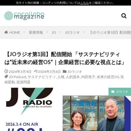
当サイト内の画像・コンテンツの利用については
こちら
をご確認ください。
CSR
SDGs
環境印刷
ソーシャルえほん
紙製クリアファイル
HOME
新着情報
JO
JOラジオ
【JOラジオ第1回】配信開
カテゴリー
【JOラジオ第1回】配信開始 「サステナビリティ
は“近未来の経営OS”｜企業経営に必要な視点とは」
タグ
2026年3月4日
2026年3月6日
JOラジオ
「とことこふわり」
JO Podcast
,
サステナビリティ
,
人権
,
人的資本
,
内田裕子
,
未来の経営OS
,
気
候変動
,
資源問題
「ヘルシーな関係」を親子で学べる絵本を作って、暴力のない
未来へ！
JOラジオ
「白楽・六角橋のどこコレ？展」
#CAP #母校にCAPを送ろうキャンペーン #エンパワメントかな
がわ
#大口台小学校
□□□
♯7119
10代
110番