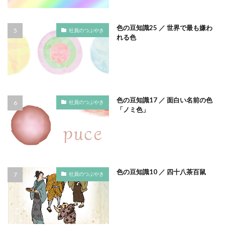
フルカラー
フレイル予防
ブレゼ
プレミアム企業
ペーパーサミットジャパン2026
色の豆知識25 ／ 世界で最も嫌わ
社員のつぶやき
れる色
ベイカー・ミラー・ピンク
ヘルシーな関係
ペルソナ
ポートフォリオ
ホームページ
ぼうさいえほん
ボウリング大会
ポスター
ホッキョクグマ
ホテルニューグランド
ポリバケツ
色の豆知識17 ／ 面白い名前の色
ポワレ
ポンペイ遺跡
マームニール
社員のつぶやき
「ノミ色」
マイクロプラスチック
まちゼミ
まちづくり
マネジメント
マネジメントシステム
マリー・アントワネット
マルウェア
ミウラ折り
ミカド
ミカドイエロー
ミニマル
みわまさよ
色の豆知識10 ／ 四十八茶百鼠
社員のつぶやき
みんな電力
メール
メセナ活動
メディア
メディア・ユニバーサル・デザイン
メディアクリエーション
メディアユニバーサルデザイン
メモ帳
メンタルヘルス
モスグリーン