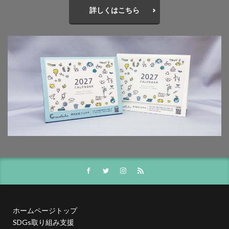
投資家向けの情報開示
抗菌
抗菌作用
詳しくはこちら
持続可能
持続可能性
指示標識
振り込め詐欺
排出権
排出権取引
攻撃性
攻撃性を弱める
攻撃的
救急相談センター
救急車
教えないピアノ教室
教員
教育
教育のデジタル化
散歩
文字
文字コード
文字セット
文字の大きさ
文字化け
文字間
料理
断熱材
新しい印刷会社
新入生
新入社員
新商品
新型コロナ
新型コロナウイルス
新川千本桜
新聞づくり
新高島駅
日本で働く
日本で最も古い製紙
日本の伝統色
日本の印刷
日本印刷新聞
日本書籍出版協会
日本用紙板紙卸商業組合
日本画
日本補助犬情報センター
日本製紙連合会
ホームページトップ
日本語学習
日本雑誌協会
SDGs取り組み支援