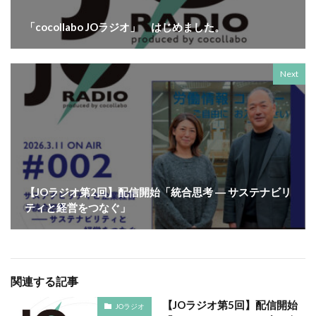
YOKOHAMA RePLASTIC フォーラム 2023
ZINE
「cocollabo JOラジオ」 はじめました。
Z世代
アート
アダプテッドスポーツサポートセンター
アドバイスボード
アパレル
アフターコロナ
Next
アフリカ
アメリカ
ありがトゥナイト
ありがとうの日
ありがとう運動シール
アンガーマネジメント
アンケート
アンコンシャス・バイアス
イエロー
イギリス
いじめ
いっせい防災行動訓練
イベント
【JOラジオ第2回】配信開始「統合思考 ― サステナビリ
イメージカラー
イヤホン
イライラ
インキ
ティと経営をつなぐ」
インキローラー
インキ使用量削減
インク
インターン
インターンシップ
インターンシップの推進に当たっての基本的考え方
関連する記事
インターン生
インドネシア
インナージャーニー
【JOラジオ第5回】配信開始
ヴィクトリア朝
ウィルス
ウイルス
JOラジオ