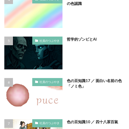
夏期休業
外国人
夜間作業
大ヒット商品
の色認識
大丸有エリア
大口
大喜利印刷
大喜利印刷店
大喜利印刷店（展）
大学生
大宝律令
大江電機（株）
大田黒衣美
大野愛
天然色
奈良時代
奢侈禁止令
女子カレッジ
女子高生
哲学的ゾンビとAI
社員のつぶやき
女房装束
妖精
子ども
子ども110番
子どもが育つ地域
子ども支援
子ども食堂
子育て
子育て支援
季節
学校
学校教育
学環
学生
学生起業
安全性
官公需
実践
実践導入
害虫
寄付
寄付入門
色の豆知識17 ／ 面白い名前の色
社員のつぶやき
「ノミ色」
寄付月間
寒暖差
寺
対談
封筒
専門学校生
小学校
小学校教諭
小松川千本桜
就活
山歩き
岐阜大学
岩絵具
工事
工場見学
工芸
希望色
平安時代
色の豆知識10 ／ 四十八茶百鼠
平安貴族
年明け
年末年始
年末年始休業日
社員のつぶやき