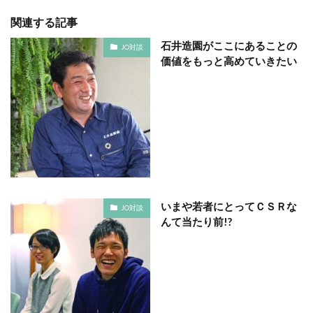
フルカラー
フレイル予防
ブレゼ
関連する記事
プレミアム企業
ペーパーサミットジャパン2026
石井造園がここにあることの
JO対談
ベイカー・ミラー・ピンク
ヘルシーな関係
価値をもっと高めていきたい
ペルソナ
ポートフォリオ
ホームページ
ぼうさいえほん
ボウリング大会
ポスター
ホッキョクグマ
ホテルニューグランド
ポリバケツ
ポワレ
ポンペイ遺跡
マームニール
マイクロプラスチック
まちゼミ
まちづくり
マネジメント
マネジメントシステム
いまや若者にとってＣＳＲな
マリー・アントワネット
マルウェア
ミウラ折り
JO対談
んて当たり前!?
ミカド
ミカドイエロー
ミニマル
みわまさよ
みんな電力
メール
メセナ活動
メディア
メディア・ユニバーサル・デザイン
メディアクリエーション
メディアユニバーサルデザイン
メモ帳
メンタルヘルス
モスグリーン