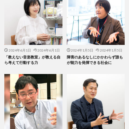
現代アート
環境
環境の変化
環境への取り組み
環境内部監査
環境印刷
環境問題
環境改善委員会
環境省
環境経営
環境絵日記
環境負荷
環境負荷低減
環境配慮
環境配慮型インキ
環境配慮製品
甕覗色
生存戦略
生成AI
生成AIパスポート
2024年6月1日
2024年6月1日
2024年1月5日
2024年1月5日
「教えない音楽教室」が教える自
障害のあるなしにかかわらず誰も
生成AI活用普及協会
産業クラスター研究会
産業医
ら考えて行動する力
が能力を発揮できる社会に
産業廃棄物
産業戦略デザイン室
用紙の値上げ
留学生
異動
異常気象
異業種交流会
痴漢
白い綿花
白幡幼稚園
白黒反転商品
益子焼
省エネルギー
省資源
省資源経営
県印工組
知的財産
知的財産権
知財
研修
研修会
磁青紙
社会
社会の公器
社会人としての基本
社会問題
社会的価値
社会的責任
社会課題
社会課題解決
社会貢献