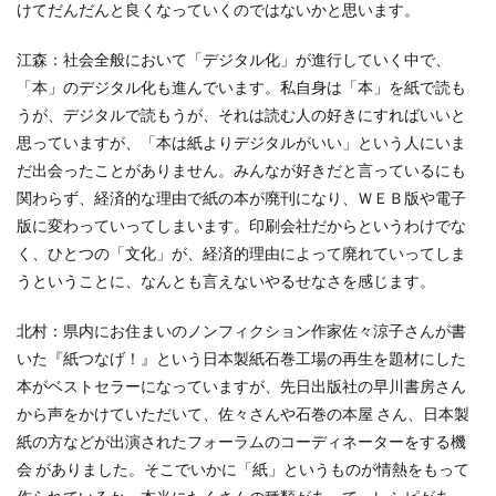
けてだんだんと良くなっていくのではないかと思います。
YOKOHAMA RePLASTIC フォーラム 2023
ZINE
Z世代
アート
江森：社会全般において「デジタル化」が進行していく中で、
アダプテッドスポーツサポートセンター
「本」のデジタル化も進んでいます。私自身は「本」を紙で読も
アドバイスボード
アパレル
アフターコロナ
うが、デジタルで読もうが、それは読む人の好きにすればいいと
思っていますが、「本は紙よりデジタルがいい」という人にいま
アフリカ
アメリカ
ありがトゥナイト
だ出会ったことがありません。みんなが好きだと言っているにも
ありがとうの日
ありがとう運動シール
関わらず、経済的な理由で紙の本が廃刊になり、ＷＥＢ版や電子
アンガーマネジメント
アンケート
版に変わっていってしまいます。印刷会社だからというわけでな
アンコンシャス・バイアス
イエロー
イギリス
く、ひとつの「文化」が、経済的理由によって廃れていってしま
いじめ
いっせい防災行動訓練
イベント
うということに、なんとも言えないやるせなさを感じます。
イメージカラー
イヤホン
イライラ
インキ
北村：県内にお住まいのノンフィクション作家佐々涼子さんが書
インキローラー
インキ使用量削減
インク
いた『紙つなげ！』という日本製紙石巻工場の再生を題材にした
インターン
インターンシップ
本がベストセラーになっていますが、先日出版社の早川書房さん
インターンシップの推進に当たっての基本的考え方
から声をかけていただいて、佐々さんや石巻の本屋 さん、日本製
紙の方などが出演されたフォーラムのコーディネーターをする機
インターン生
インドネシア
インナージャーニー
会 がありました。そこでいかに「紙」というものが情熱をもって
ヴィクトリア朝
ウィルス
ウイルス