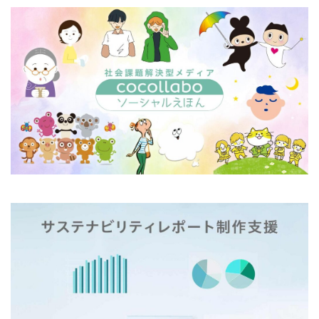
日本非営利組織評価センター
旧暦
早春
昆虫
春
春の選抜甲子園
晴れ
晴れの日
晴れ着
暮らしやすい社会
暴力的
暴力防止
書体
曽谷朝絵展
月刊誌「PHP」
有毒
有線イヤホン
朝の光
朝日新聞
木元茂
木版画
未来の経営OS
本
東京オリンピック
東京建築祭
東京総合車両センター
東洋医学
松下幸之助
染料
染色
株式会社ココラボ
株式会社スリーハイ
株式会社協進印刷
案内
案内標識
桑沢デザイン研究所
桜
桜の品種改良
梅田悟司
梅雨入り
梅雨明け
梱包
森祐美子
植物由来
業務効率化
業務効率化セミナー
楷書体
楽器
横浜・人・まち・デザイン賞
横浜グリッツ
横浜デザイン学院
横浜デジタルアーツ専門学校