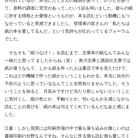
作られているか、本当にたくさんの種類があって、レシピがあっ
ヴィンテージ
ウエディングボード
うちき
て、原料の調達に苦労があって…という話を伺いました。彼らの紙
エコ
エシカル
エチュベ
エトゥフェ
に対する情熱とか愛情というものが、本を読むという動機にもつ
エリザベス女王
エンパワーメントかながわ
ながっていると実感できましたし、登壇者の皆さんの「私たちは
紙の本を愛してるんだ」という気持ちが伝わってくるフォーラム
エンパワメントかながわ
オーガニック
でした。
オーガニックコットン
オーバーワーク
オウンドメディア
おおぐち工房
おひさまひろば
そもそも『紙つなげ！』を読むまで、文庫本の紙なんてみんな
オフセット印刷
オリーブグリーン
一緒だと思って ましたからね（笑）。角川文庫と講談社文庫では
紙が違うなんて、しかも紙を作った人は書店で本を見ただけで、
オリジナルノート
オリンピック
オレンジパーク
これはどの機械で作った紙かということもわかる。本当に自分の
オレンジプロジェクト
オレンジプロジェクト2050
子供のように思っているなんてこと全然知りませんでした。そう
オンライン
オンラインセミナー
オンライン展示会
いうことを知ると、月並みですけど当たり前じゃないということ
お年寄り
お年寄りに優しいまちづくり
お弁当
に気付くし、紙の色とか、手触りとか、匂いなんかを感じながら
お構いなしの色
お正月
お盆休み
お祝い
読むことの喜びを、紙の本は与えてくれているんだなあと感じま
した。
お蕎麦
カードフォルダ
カーボンニュートラル
かき氷
かさねの色目
カテゴリ1
江森：しかし現実には印刷市場の中で最も落ち込みが激しいのは
かながわ再エネ電力利用事業者
かめのぞき色
書籍印刷の分野なんですね。そんなに作る側も読む側も愛してく