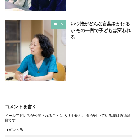
モノトーン
ものを大切に
モビリティ
やさしいものづくり
ユニバーサルデザイン
いつ誰がどんな言葉をかける
JO
よこはま
ヨコハマSDGs文化祭
か その一言で子どもは変われ
よこはまグッド・バランス賞
よこはまグッドバランス賞
る
よこはま共創コンソーシアム
よこはま日本語学習センター
ヨハネス・グーテンベルク
ラジオ
ラテン語
ランサムウェア
ランサムウェア対策
ランチ
リサイクル
リスクアセスメント
リスク回避
リトルプラネット
リニューアル
リビング横浜
リフォーム
ルイ16世
レイアウト
レイチェル・カーソン
コメントを書く
レインボーカラー
レジリエンス
ロゴ
ロココ
メールアドレスが公開されることはありません。
※
が付いている欄は必須項
ロゴの色
ロシア
ロジカルシンキング
目です
ロマンス詐欺
ろ過装置
ワーク・ライフ・バランス
コメント
※
ワークショップ
わーくぴあ
ワックスタブレット