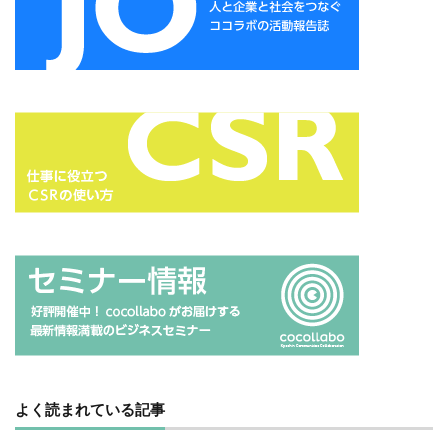
公益社団法人日本印刷技術協会
公益社団法人日本建築家協会
六つ川小学校
六角橋オレンジプロジェクト
六角橋ケアプラザ
六角橋商店街連合会
共創
共創ダイアログ
共創事業
内田裕子
冊子印刷
再エネ
再エネルギー
写真
写真展
写真撮影
冠位十二階
冬期休業
冷凍弁当
冷凍食品
出初式
出前授業
初心者
利休茶
利休鼠
制作
前川知英氏
剪定
加工紙
加法混色
労働
労働環境
効率の良いページ数
動画
勝又恵子
勝色
化学物質
北斎
北極熊
区民まつり
十二単
卒業アルバム
卒業おめでとう
卓上カレンダー
協働
協進印刷
協進印刷MAP
印刷
印刷ニュース
よく読まれている記事
印刷会社
印刷業界
印刷機
印刷物の色