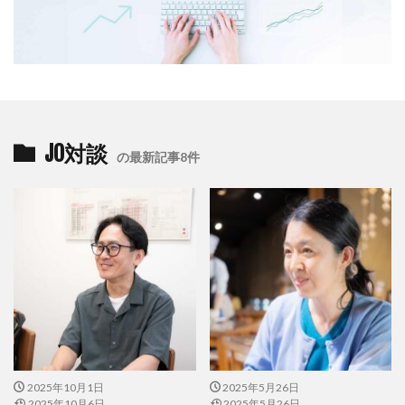
横浜トリエンナーレ
横浜の未来に開く100の種
横浜企業経営支援財団
横浜国立大学
横浜型地域貢献企業
横浜型地域貢献企業プロモーション動画
横浜型地域貢献企業認定制度
横浜市
JO対談
横浜市会議員荻原隆宏
横浜市市民局地域活動推進課
の最新記事8件
横浜市幼稚園協会
横浜市役所
横浜市教育委員会小中学校企画課
横浜市立小学校
横浜市篠原西小学校
横浜市経済局
横浜市総務局地域防災課
横浜市長選挙
横浜清陵高校
横浜清陵高校野球部
横浜近代建築
機密情報
歌舞伎役者
歌麿
正倉院
武家
武家政権
歴史的建造物
母校にCAPを贈ろうプロジェクト
2025年10月1日
2025年5月26日
母校にCAPを送ろうキャンペーン
毛色
気候変動
2025年10月6日
2025年5月26日