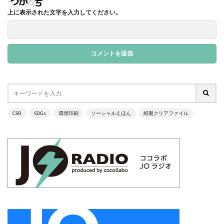
企業の社会的責任とは何か？
企業は社会の公器
上に表示された文字を入力してください。
企業ロゴ
企業経営
企業防衛
伊豆
会社
会社経営
会社見学
会社説明会
伝えるためのユニバーサルデザインフェア
伝わりやすい
伝わりやすいデザイン
伝わりやすく
伝わりやすさ
伝統工芸
伝統紋様
伝統色
住宅新報
体罰
体調を整える
体調不良
保育無償化
保護者
修繕
個人情報
健康
CSR
SDGs
環境印刷
ソーシャルえほん
紙製クリアファイル
偽セキュリティ警告
偽セキュリティ警告（サポート詐欺）画面の閉じ方体験サイト
働き方改革
僧侶
先生
光拡散技術
入社2年目
入稿の仕方
全ての人に健康と福祉を
全印工連
全印工連CSRスリースター認定取得
全印工連CSR認定制度
全日本印刷工業組合連合会
全日本盲導犬使用者の会
八重桜