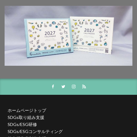
経産省 情報セキュリティ認証
給食
統合報告
統合報告書
統合報告書作成セミナー
統合思考
絵本
綿花栽培
総合学習
総合学習の時間
総合的な学習の時間
緑
緑色の生き物
緑色の花
線路
縄文時代
繊維
缶コーヒー
缶詰状態
美しい色
美化運動
美観
職場体験
職業体験
職業体験学習
肉筆画
肉食獣
脱プラ
脱プラスチック
脱炭素
脱炭素取組宣 横浜市
脱炭素取組宣言
自律神経
自殺
自殺予防
自殺防止
色
色カブり
色が転ぶ
色の効果
色の区別
色の表現
色の豆知識
ホームページトップ
SDGs取り組み支援
色の豆知識 虹 虹の色 レインボーカラー アフリカ アメリカ イギ
リス ロシア インドネシア 台湾 色彩論 ゲーテ エリザベス女王 二
SDGs/ESG研修
重の虹
SDGs/ESGコンサルティング