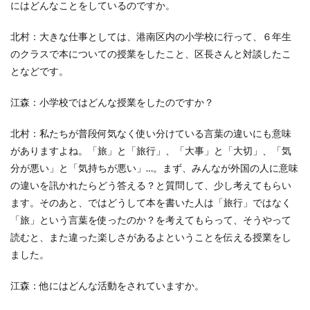
CSR活動報告誌
DIC
DIG IT.
DTP
にはどんなことをしているのですか。
DTPオペレーター
DX
DXセミナー
DX導入
北村：大きな仕事としては、港南区内の小学校に行って、６年生
EcoVadis
EMO’s Kitchen
Emotet
ESD
のクラスで本についての授業をしたこと、区長さんと対談したこ
ESG
ESG投資
ESG投資セミナー
EtoR
となどです。
FNN
FNNプライムオンライン
ghg
江森：小学校ではどんな授業をしたのですか？
Giving December
GP
GUGA
HAMARU
HAMARUラクシスフロント店
ICDP
IDEC
IIRC
北村：私たちが普段何気なく使い分けている言葉の違いにも意味
Illustrator
Indesign
INSATSU
がありますよね。「旅」と「旅行」、「大事」と「大切」、「気
分が悪い」と「気持ちが悪い」…。まず、みんなが外国の人に意味
INSATSU大交流会
INSATU酒場
の違いを訊かれたらどう答える？と質問して、少し考えてもらい
IoT製品に対するセキュリティラベリング制度
IPA
ます。そのあと、ではどうして本を書いた人は「旅行」ではなく
ISSB
ISSBオンラインセミナー
ITI
J-SHIS
「旅」という言葉を使ったのか？を考えてもらって、そうやって
J-SHIS 地震ハザードステーション
JAGAT
Japanese
読むと、また違った楽しさがあるよということを伝える授業をし
JC-STAR
JIA神奈川
JIPDEC
JO
ました。
JO Podcast
jojibee
JR
Kintone
江森：他にはどんな活動をされていますか。
Kintone セミナー
Kintone 無料 セミナー