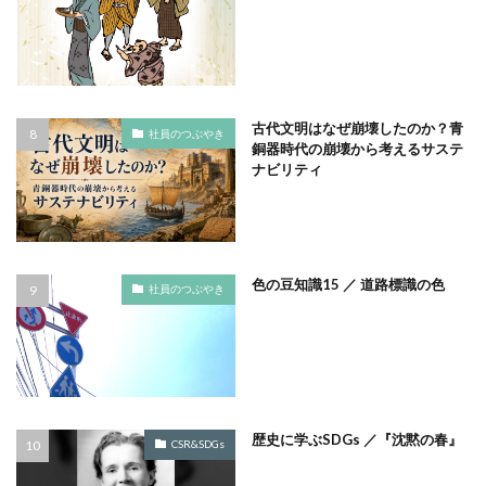
幸ヶ谷幼稚園
広報よこはま
広報誌
広瀬治代
庶民
建築
弁当
当社ドメインを装った不審なメールにご注意ください
後輩とプロジェクト
従業員教育
御衣黄
古代文明はなぜ崩壊したのか？青
社員のつぶやき
御衣黄桜
循環型経済
徳川禁令
銅器時代の崩壊から考えるサステ
ナビリティ
怒りをコントロール
思いやり
性暴力
情報
情報アクセシビリティ
情報セキュリティ
情報セキュリティ 従業員教育
情報セキュリティ10大脅威
情報セキュリティの取り組み
色の豆知識15 ／ 道路標識の色
社員のつぶやき
情報セキュリティマネジメント
情報セキュリティ対策
情報リスク
情報リスクアセスメント
情報リスク対策
情報保護
情報処理推進機構
情報漏洩防止
情報開示
情報難民
感情
感染予防
感染予防対策
感染対策
歴史に学ぶSDGs ／『沈黙の春』
CSR&SDGs
手作り消毒液
手製本
投資家向けの情報開示