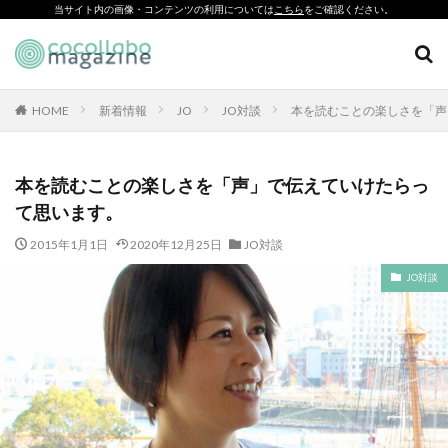
当サイト内の画像・コンテンツの利用については
こちら
をご確認ください。
CSR
SDGs
環境印刷
ソーシャルえほん
紙製クリアファイル
HOME
新着情報
JO
JO対談
本を読むことの楽しさを「声
カテゴリー
本を読むことの楽しさを「声」で伝えていけたらっ
て思います。
タグ
2015年1月1日
2020年12月25日
JO対談
「とことこふわり」
JO対談
「ヘルシーな関係」を親子で学べる絵本を作って、暴力のない
未来へ！
「白楽・六角橋のどこコレ？展」
#CAP #母校にCAPを送ろうキャンペーン #エンパワメントかな
がわ
#大口台小学校
□□□
♯7119
10代
110番