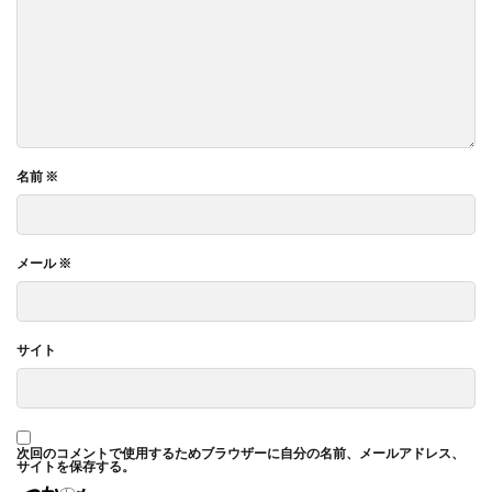
一般功労者
一般社団法人横浜もの・まち・ひとづくり
一般財団法人日本情報経済社会推進協会
三日月堂
三省合意
世界アルツハイマーデー
世界自殺予防デー
中国語
中学生
中小企業
中小企業もランサムウェア被害の対象に
中小企業向け
名前
※
中小企業庁
中小企業者に関する国等の契約の基本方針
中村技術士事務所
中綴じ
丸の内仲通りビル
丸善
丹野快一
事例
事業価値
事業戦略
メール
※
事業継続力強化計画
事業継続計画
二酸化炭素
二重の虹
交流会
人や国の不平等をなくそう
サイト
人権
人権デューデリジェンス
人的資本
人的資本経営
人類の発展
介護者
仏閣
仮想ボディ
企業
企業IT利活用動向調査2026
次回のコメントで使用するためブラウザーに自分の名前、メールアドレス、
企業のSDGs
企業の権利
企業の社会的責任
サイトを保存する。