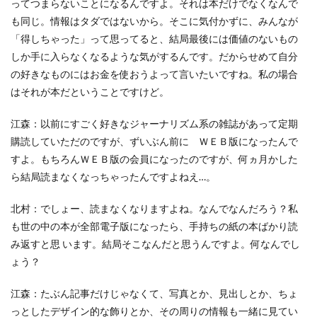
ってつまらないことになるんですよ。それは本だけでなくなんで
サイバーレジリエンス
も同じ。情報はタダではないから。そこに気付かずに、みんなが
サイバーレジリエンスのためのコミュニケーション
「得しちゃった」って思ってると、結局最後には価値のないもの
サイバー攻撃
サイボウズ
サステナビリティ
しか手に入らなくなるような気がするんです。だからせめて自分
の好きなものにはお金を使おうよって言いたいですね。私の場合
サステナビリティ セミナー
はそれが本だということですけど。
サステナビリティオンラインセミナー
サステナビリティレポート
江森：以前にすごく好きなジャーナリズム系の雑誌があって定期
サステナビリティレポートセミナー
購読していただのですが、ずいぶん前に ＷＥＢ版になったんで
すよ。もちろんＷＥＢ版の会員になったのですが、何ヵ月かした
サステナビリティレポート作成
ら結局読まなくなっちゃったんですよねえ…。
サステナビリティレポート作成セミナー
サステナビリティ関連情報開示
サステナブル
北村：でしょー、読まなくなりますよね。なんでなんだろう？私
サステナブルカレンダー
サステナブルコットン
も世の中の本が全部電子版になったら、手持ちの紙の本ばかり読
み返すと思 います。結局そこなんだと思うんですよ。何なんでし
サステナブル素材
サスレポ
サスレポセミナー
ょう？
サスレポ作成セミナー
サプライチェーン
サプライチェーン強化セキュリティ評価制度
江森：たぶん記事だけじゃなくて、写真とか、見出しとか、ちょ
サプライチェーン強化に向けたセキュリティ対策評価制度
っとしたデザイン的な飾りとか、その周りの情報も一緒に見てい