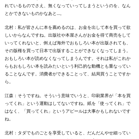
ガモット
カラーコーディネーション
れているものでさえ、無くなっていってしまうというのを、なん
とかできないものかなあと…。
カラーコットン
カラーサンプル
カラフル
カレッジ
カレンダー
ギター
北村：私が皆さんに本を薦めるのは、お金を出して本を買って欲
キャリアフェスタ
キャリア教育
キャリデザイン
しいからなんですね。出版社や本屋さんがお金を得て商売をして
キントーン
グソクムズ
クチロロ
クッキリ
いってくれないと、例えば海外でおもしろい本が出版されても、
その版権を買って日本で出版することができなくなってしまう。
クマ
クラウドファンディング
クラフトマルシェ
おもしろい本が読めなくなってしまうんです。それは私がこれか
グリーンプリンティング
クリエイティブ
らもおもしろい本を読みたいという利己的な動機とも重なってい
クリエイティブの未来
クリエイティブプリンティング
ることなんです。消費者ができることって、結局買うことですか
ゲーテ
コースター
コーポレートガバナンスコード
ら。
コーポレートカラー
ゴール12
ゴール14
江森：そうですね。そういう意味でいうと、印刷業界が「本を買
ココラボ
こころの健康相談センター
ゴシック体
ってくれ」という運動はしてないですね。紙を「使ってくれ」で
コスト削減
こども相談
こども食堂
ゴミ箱
はなく、「買ってくれ」というアピールは大事かもしれないです
ゴルフ
これつる
コロナ
コンサルティング
ね。
ご近所ランチ
サーキュラーエコノミー
北村：タダでものごとを享受していると、だんだんやせ細ってい
サイバーセキュリティ対策
サイバーセキュリティ月間