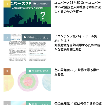
印刷用語
印象派
印象色
ユニバース25とSDGs 〜ユニバー
CSR&SDGs
ス25の解説と人間社会は本当に滅
危険から身を守る啓発シリーズ
反 ESG
取り組み
亡するのかの考察〜
取り組み方
受注戦略
古代
古代の紙
古代の製紙
古代ヨーロッパ
古代種
古建築
台湾
台湾インターンシップ
台湾人
「コンテンツ版バイ・ドール契
台湾貿易センター
合理的配慮
吾奏 伸
吾妻鏡
印刷会社のこだわり
約」とは？
品種改良
哺乳類
商店街
啓発ポスター
知的財産を有効活用するための新
たな契約形態に注目
営業日
営業時間
器
四十八茶百鼠
回遊カード
団十郎
団十郎茶
国立研究開発法人 防災科学技術研究所
国連標識
色の豆知識25 ／ 世界で最も嫌わ
社員のつぶやき
地元
地図
地図帳
地域
地域イベント
れる色
地域交流
地域企業賞
地域課題
地域貢献
地域食堂
地球温暖化
地震10秒診断
型抜き
型押し革のケース
埋めるごみ
報告会
報告書
壁画
壁紙
夏
夏休みイベント
夏季休業
色の豆知識 ／ 虹は何色？世界の虹
社員のつぶやき