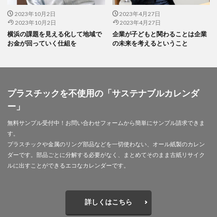
社会貢献活動
社内教育
社名変更
2023年10月2日
2023年4月27日
2023年10月2日
2023年4月27日
神奈川ナブコ
神奈川ロータリークラブ
神奈川区
横浜の課題を見える化して地域で
企業が子どもと関わることは企業
神奈川区民まつり
神奈川区版区長瓦版
お金が回っていく仕組を
の未来を考えるということ
神奈川消防署
神奈川県
神奈川県印刷工業組合
神奈川県立産業技術短期大学校
神奈川警察
神社
神聖
福利厚生
福祉
科学博物館
プラスチックを不使用の「サステナブルカレンダ
笑顔の教室
笛巻
第３波
等高線
紅白
ー」
納会
紙
紙クリアファイル
紙の発展
無料サンプル受付中！お問い合わせフォームから簡単にサンプル請求できま
紙ファイル
紙リサイクル
紙之新聞
す。
紙巻きタバコ
紙製lクリアファイル
プラスチックや金属のリング部品などを一切使わない、オール紙製のカレン
ダーです。部品ごとに分解する必要がなく、まとめてそのまま古紙リサイク
紙製クリアファイル
ルに出すことができるエコなカレンダーです。
紙製クリアファイル カーボンオフセット
紙製クリップ
紙製品
級数
組合報
組版
経典
経営
経営セミナー
経営マネジメント
詳しくはこちら
経営戦略
経営方針
経済産業省