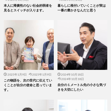
気候変動質問書
気持ちを落ち着かせる
水ローラー
本人に帰責性のない社会的弱者を
暮らしに根付いていくことが実は
見るとスイッチが入ります。
一番の豊かさなんだと思う
水質汚濁
江戸川区
池江選手
沈黙の春
河津桜
河津町
法被
泥絵の具
洞窟
活動報告誌
流れる雲よ
流れる雲よ横浜実行委員会
浮世絵
浴衣
海
海洋プラスチック
海軍矯正施設
消毒液
消防団
渚のシンデレラ
減法混色
温室効果ガス
湘南国際村センター
漆
演劇
瀬上倫弘
災害
災害時助け合いネットワークミーティング
炭酸泉
無料
無料セミナー
無線綴じ
煙草
熊
2025年1月9日
2025年1月9日
2024年10月18日
熊本地震
爬虫類
版画
特別授業
2024年10月18日
この物語を、次の世代に伝えてい
自分の１メートル先の小さな気づ
くことが自分の使命と思っていま
特大印刷
特攻隊
特攻隊ミュージカル
特殊紙
きを大切にしたい
す。
特殊詐欺
特殊詐欺防止
特色インキ
独立行政法人 情報処理推進機構
独立行政法人情報処理推進機構
玉川大学芸術学部