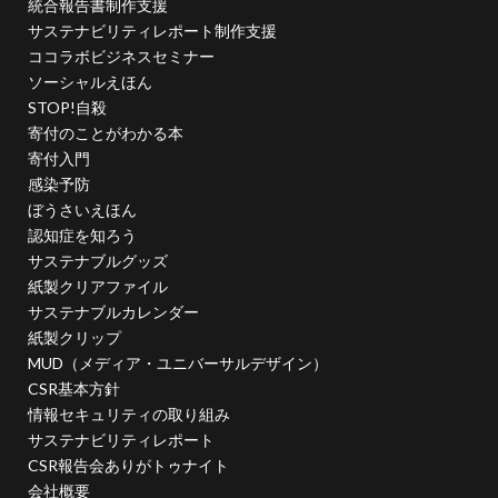
統合報告書制作支援
色彩
色彩論
色紙
色表現
色補正
サステナビリティレポート制作支援
色見本
色覚障がい
花
花の便り
ココラボビジネスセミナー
花嫁修業
芸術
茶綿
茶色い綿花
ソーシャルえほん
草木染め
荻原隆宏
華麗なる情報セキュリティ対策
STOP!自殺
寄付のことがわかる本
萌黄色
萩焼
著作権
著作権侵害
薬膳
寄付入門
藻類
虐待
虹
虹の色
蚤色
蝋板
感染予防
行間
衛生
表現が難しい色
表現のチカラ
ぼうさいえほん
認知症を知ろう
袈裟
袿
製本
製紙産業
複活
サステナブルグッズ
襲の色目
見やすい
見やすい情報
見やすさ
紙製クリアファイル
見守り隊
規制標識
規範
視認性
サステナブルカレンダー
紙製クリップ
言語学習
記憶
記憶の中の色
記憶定着率
MUD（メディア・ユニバーサルデザイン）
記憶色
設営
詐欺
詐欺対策
CSR基本方針
認定NPO法人こまちぷらす
情報セキュリティの取り組み
サステナビリティレポート
認定NPO法人産業クラスター研究会
認知症
CSR報告会ありがトゥナイト
認知症カフェ
認知症ポスター
認知症を知ろう
会社概要