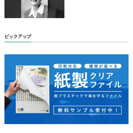
抗菌
抗菌作用
持続可能
持続可能性
指示標識
振り込め詐欺
排出権
排出権取引
攻撃性
攻撃性を弱める
攻撃的
救急相談センター
救急車
教えないピアノ教室
ピックアップ
教員
教育
教育のデジタル化
散歩
文字
文字コード
文字セット
文字の大きさ
文字化け
文字間
料理
断熱材
新しい印刷会社
新入生
新入社員
新商品
新型コロナ
新型コロナウイルス
新川千本桜
新聞づくり
新高島駅
日本で働く
日本で最も古い製紙
日本の伝統色
日本の印刷
日本印刷新聞
日本書籍出版協会
日本用紙板紙卸商業組合
日本画
日本補助犬情報センター
日本製紙連合会
日本語学習
日本雑誌協会