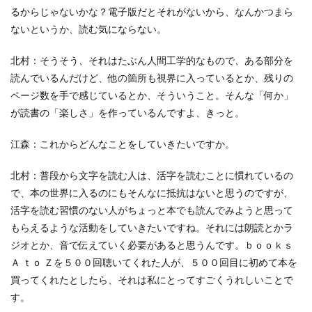
るからじゃないかな？電子版だとそれがないから、なんかつまら
サプライチェーン排出
サプライチェーン排出量
ないというか、読む気にならない。
サプライチェーン調査
サポート詐欺
サポート詐欺 対処
さみやこし
さわやか
北村：そうそう、それはたぶん人間工学的なもので、ある部分を
サンケイリビング
サンセリフ
サンフランシスコ
読んでいるんだけど、他の箇所も視界に入っているとか、残りの
ページ数を手で感じているとか、そういうこと。そんな「何か」
サンワテクニカルパートナーズ
シート出力
が読書の「楽しさ」を作っているんですよ、きっと。
シェーレグリーン
シェイクアウト
しましま画
ジャズ
シロクマ
シンプル
シンポジウム
江森：これからどんなことをしていきたいですか。
シンボルカラー
スイートピー
スタイリッシュ
北村：普段から文字を読む人は、活字を読むことに慣れているの
ストレス
ストレス緩和
すべての人に健康と福祉を
で、本の世界に入るのにもそんなに抵抗はないと思うのですが、
スポーツ
スマホ教室
スミ１色
活字を読む習慣のない人がちょっと本でも読んでみようと思って
スローレーベル
スロー百貨店
セキュリTT兄弟
もらえるような活動をしていきたいですね。それには朗読とかラ
セキュリティインシデント
セキュリティ月間
ジオとか、音で伝えていく必要があると思うんです。ｂｏｏｋｓ
Ａ ｔｏ Ｚを５００回聴いてくれた人が、５００回目に初めて本を
セミナー
セルフケア
ゼロトラストモデル
買ってくれたとしたら、それは私にとってすごくうれしいことで
ソーシャルえほん
ソーシャルサーカス
す。
ソメイヨシノ
ダークモード
ターポリン出力