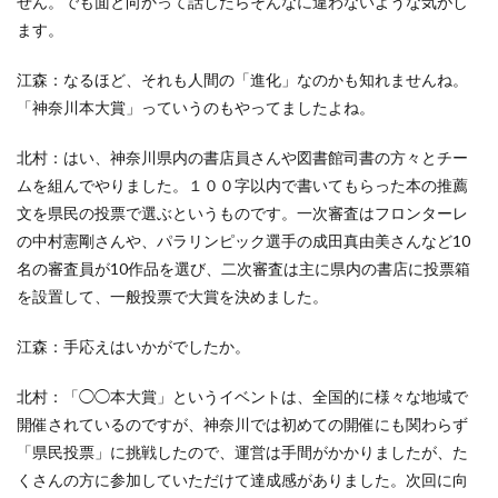
せん。でも面と向かって話したらそんなに違わないような気がし
SDGsセミナーオンライン無料
SDGsセミナー無料
ます。
SDGsでつながるヨコハマ
SDGsとは
SDGsの取り組み
SDGsの概要
SDGsビジネスモデル
江森：なるほど、それも人間の「進化」なのかも知れませんね。
「神奈川本大賞」っていうのもやってましたよね。
SDGs入門
SDGs具体的な取り組み
SDGs基礎
SDGs実践
SDGs有料セミナー
SDGｓ無料セミナー
北村：はい、神奈川県内の書店員さんや図書館司書の方々とチー
SDGs経営セミナー
SFプロトタイプ
SF作家
ムを組んでやりました。１００字以内で書いてもらった本の推薦
SGDs戦略
SLOW CIRCUS
SLOW FACTORY
文を県民の投票で選ぶというものです。一次審査はフロンターレ
の中村憲剛さんや、パラリンピック選手の成田真由美さんなど10
SLOW GELATO
SLOW LABEL
SLOW MOVEMENT
名の審査員が10作品を選び、二次審査は主に県内の書店に投票箱
SR調達
SSBJ
SSL/TLSサーバー証明書
を設置して、一般投票で大賞を決めました。
SSL/TLSサーバー証明書の有効期間
STOP自殺
SUSレポ
TAITRA
TAKUROMAN
TALKの原則
江森：手応えはいかがでしたか。
TCFD
tvk
UDホテル
UVカット
WFP
北村：「◯◯本大賞」というイベントは、全国的に様々な地域で
Win10
win10サポート終了
Windows Office
開催されているのですが、神奈川では初めての開催にも関わらず
Windows10サポート終了
withコロナ
WLB
Xi
「県民投票」に挑戦したので、運営は手間がかかりましたが、た
Xiプロジェクト
YOKOHAMA RePLASTIC
くさんの方に参加していただけて達成感がありました。次回に向