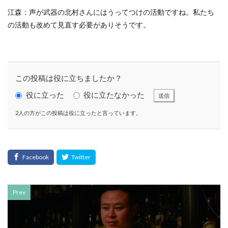
タイポグラフィ
タウンニュース
江森：声が武器の北村さんにはうってつけの活動ですね。私たち
の活動も改めて見直す必要がありそうです。
タウンニュース705号
タウンニュースタウンニュース神奈川区版
タウンニュース神奈川
タウンニュース神奈川区版
タスクマネージャー
ただちしゅんた
この投稿は役に立ちましたか？
タツミプランニング
タバコ
たばこ
役に立った
役に立たなかった
送信
タペストリー
チョコレート
ツキノワグマ
2人の方がこの投稿は役に立ったと言っています。
つながる よこはま にほんごコミュニケーション
ツルスイ
データ
データ送信
ディレクション
デザイン
デザイン系
デジタル出版社連盟
デジタル化
テレワーク
トークセッション
トイレの遺跡
ドライフラワー
トレンドカラー
Prev
ナポレオン
ナマケモノ
ニカワ
ニュアンスカラー
ヌーベルキュイジーヌ
ネガティブカラー
ノートをつくろう
ノミ色