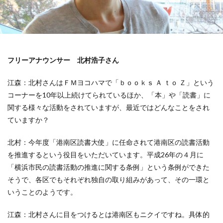
119番
119通報のかけ方
119通報の適正利用
14世紀
14世紀フランス
18世紀
19世紀
2025
2050
5回継続賞
7世紀
923形新幹線
Adobe教育
AI
ASSC
フリーアナウンサー 北村浩子さん
BankART KAIKO
BankART Life7
BCP
BEYOND
BLUE BIRD COLLECTION
BUKATSUDO
江森：北村さんはＦＭヨコハマで「ｂｏｏｋｓ Ａ ｔｏ Ｚ」という
CA/Browser Forum（CA/Bフォーラム）
コーナーを10年以上続けてられているほか、「本」や「読書」に
CA/Bフォーラム
CAP
CDP
関する様々な活動をされていますが、最近ではどんなことをされ
ていますか？
Child Assault Prevention
CMYK
CO2
CO2ゼロ
CO2ゼロ印刷
CO2削減
Co2排出量
北村：今年度「港南区読書大使」に任命されて港南区の読書活動
CO2排出量削減
Co2排出量算定方法
cocllabo
を推進するという役目をいただいています。平成26年の４月に
cocollabo
cocollaboソーシャルえほん
「横浜市民の読書活動の推進に関する条例」という条例ができた
そうで、各区でもそれぞれ独自の取り組みがあって、その一環と
COCOしのはら
COVID-19
Creative
CSR
いうことのようです。
CSR 活動報告誌
CSRの取り組み
CSR取り組み事例
CSR取組み
CSR報告会
CSR報告書
CSR活動
江森：北村さんに目をつけるとは港南区もニクイですね。具体的