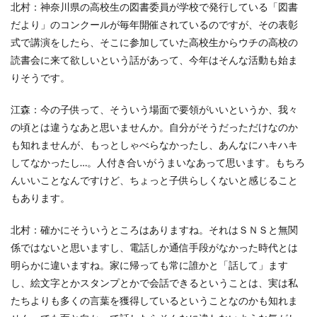
KUSC
LINEの使い方
北村：神奈川県の高校生の図書委員が学校で発行している「図書
だより」のコンクールが毎年開催されているのですが、その表彰
MENTAL HEALTH〜うまくいかないときに開く本〜
式で講演をしたら、そこに参加していた高校生からウチの高校の
MOBI BASE
MOMUNIR
MUD
MUDフェア
読書会に来て欲しいという話があって、今年はそんな活動も始ま
NEWoMan
NEWoMan ART Window
NISC
りそうです。
NPO
NPO法人
ntone 無料 セミナー
page
江森：今の子供って、そういう場面で要領がいいというか、我々
page2021
PANTONE
PANTONE 448C
の頃とは違うなあと思いませんか。自分がそうだっただけなのか
Paratriennale
PeRRY
PHP
PHP 地域貢献
も知れませんが、もっとしゃべらなかったし、あんなにハキハキ
PHP研究フォーラム
PHP研究所
PISM
してなかったし…。人付き合いがうまいなあって思います。もちろ
PrintNext
puce
READYFOR
RGB
Scope
んいいことなんですけど、ちょっと子供らしくないと感じること
Scope1
Scope2
Scope3
SCS評価制度
もあります。
SDGs
SDGｓ
SDGs 入門
北村：確かにそういうところはありますね。それはＳＮＳと無関
SDGs 入門 セミナー
SDGs 入門 セミナー 無料
係ではないと思いますし、電話しか通信手段がなかった時代とは
SDGs3.4
SDGsウォッシュ
明らかに違いますね。家に帰っても常に誰かと「話して」ます
SDGｓオンラインセミナー
SDGsコンサルティング
し、絵文字とかスタンプとかで会話できるということは、実は私
たちよりも多くの言葉を獲得しているということなのかも知れま
SDGsセミナー
SDGsセミナーSDGsセミナー