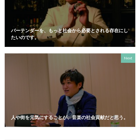
ノロウイルス
バイ・ドール
バイオミミクリー
バイオミメティクス
バケツ
ハズキルーペ
はだ一郎
ハッキリ
パッケージ
バーテンダーを、もっと社会から必要とされる存在にし
パッケージカラー
パッケージデザイン
たいのです。
はまっこ未来カンパニー
はまっ子未来カンパニープロジェクト
はまふれんど
Next
パリグリーン
パリスグリーン
ハレの日
パンフレット印刷
ヒグマ
ビジョン策定
ひまわり
ピュース
ビヨンド
ヒ素
フードロス
ファシリテーション
ファッション
フィッシュマンズ
フォイヤーシュタイン
フォトコンテスト
フォント
ぷかぷか
人や街を元気にすることが、音楽の社会貢献だと思う。
プラスチックごみ
プラスチック対策
フランスの伝統色
ブランディング
ブランドイメージ
プリンテックステージ