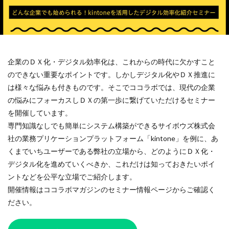
119番
119通報のかけ方
119通報の適正利用
14世紀
14世紀フランス
18世紀
19世紀
2025
2050
5回継続賞
7世紀
923形新幹線
Adobe教育
AI
ASSC
企業のＤＸ化・デジタル効率化は、これからの時代に欠かすこと
BankART KAIKO
BankART Life7
BCP
のできない重要なポイントです。しかしデジタル化やＤＸ推進に
BEYOND
BLUE BIRD COLLECTION
BUKATSUDO
は様々な悩みも付きものです。そこでココラボでは、現代の企業
CA/Browser Forum（CA/Bフォーラム）
の悩みにフォーカスしＤＸの第一歩に繋げていただけるセミナー
CA/Bフォーラム
CAP
CDP
を開催しています。
Child Assault Prevention
CMYK
CO2
専門知識なしでも簡単にシステム構築ができるサイボウズ株式会
社の業務プリケーションプラットフォーム「kintone」を例に、あ
CO2ゼロ
CO2ゼロ印刷
CO2削減
Co2排出量
くまでいちユーザーである弊社の立場から、どのようにＤＸ化・
CO2排出量削減
Co2排出量算定方法
cocllabo
デジタル化を進めていくべきか、これだけは知っておきたいポイ
cocollabo
cocollaboソーシャルえほん
ントなどを公平な立場でご紹介します。
COCOしのはら
COVID-19
Creative
CSR
開催情報はココラボマガジンのセミナー情報ページからご確認く
CSR 活動報告誌
CSRの取り組み
CSR取り組み事例
ださい。
CSR取組み
CSR報告会
CSR報告書
CSR活動