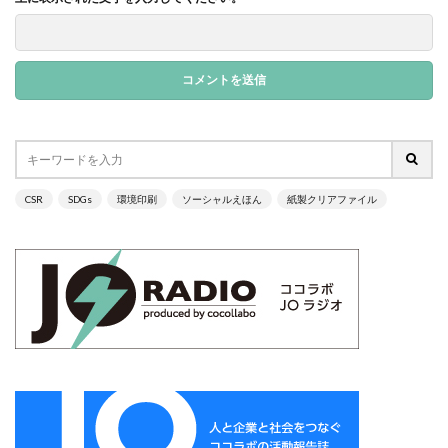
ガモット
カラーコーディネーション
カラーコットン
カラーサンプル
カラフル
カレッジ
カレンダー
ギター
キャリアフェスタ
キャリア教育
キャリデザイン
キントーン
グソクムズ
クチロロ
クッキリ
クマ
クラウドファンディング
クラフトマルシェ
グリーンプリンティング
クリエイティブ
CSR
SDGs
環境印刷
ソーシャルえほん
紙製クリアファイル
クリエイティブの未来
クリエイティブプリンティング
ゲーテ
コースター
コーポレートガバナンスコード
コーポレートカラー
ゴール12
ゴール14
ココラボ
こころの健康相談センター
ゴシック体
コスト削減
こども相談
こども食堂
ゴミ箱
ゴルフ
これつる
コロナ
コンサルティング
ご近所ランチ
サーキュラーエコノミー
サイバーセキュリティ対策
サイバーセキュリティ月間