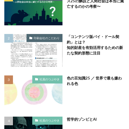
ス25の解説と人間社会は本当に滅
サプライチェーン排出
サプライチェーン排出量
亡するのかの考察〜
サプライチェーン調査
サポート詐欺
サポート詐欺 対処
さみやこし
さわやか
サンケイリビング
サンセリフ
サンフランシスコ
「コンテンツ版バイ・ドール契
印刷会社のこだわり
サンワテクニカルパートナーズ
シート出力
約」とは？
知的財産を有効活用するための新
シェーレグリーン
シェイクアウト
しましま画
たな契約形態に注目
ジャズ
シロクマ
シンプル
シンポジウム
シンボルカラー
スイートピー
スタイリッシュ
ストレス
ストレス緩和
すべての人に健康と福祉を
色の豆知識25 ／ 世界で最も嫌わ
社員のつぶやき
スポーツ
スマホ教室
スミ１色
れる色
スローレーベル
スロー百貨店
セキュリTT兄弟
セキュリティインシデント
セキュリティ月間
セミナー
セルフケア
ゼロトラストモデル
ソーシャルえほん
ソーシャルサーカス
哲学的ゾンビとAI
社員のつぶやき
ソメイヨシノ
ダークモード
ターポリン出力