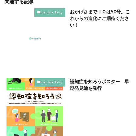
関連する記事
SDGsセミナーオンライン無料
SDGsセミナー無料
おかげさまでＪＯは50号。こ
SDGsでつながるヨコハマ
SDGsとは
cocollabo Today
れからの進化にご期待くださ
SDGsの取り組み
SDGsの概要
SDGsビジネスモデル
い！
SDGs入門
SDGs具体的な取り組み
SDGs基礎
SDGs実践
SDGs有料セミナー
SDGｓ無料セミナー
SDGs経営セミナー
SFプロトタイプ
SF作家
SGDs戦略
SLOW CIRCUS
SLOW FACTORY
SLOW GELATO
SLOW LABEL
SLOW MOVEMENT
SR調達
SSBJ
SSL/TLSサーバー証明書
認知症を知ろうポスター 早
cocollabo Today
SSL/TLSサーバー証明書の有効期間
STOP自殺
期発見編を発行
SUSレポ
TAITRA
TAKUROMAN
TALKの原則
TCFD
tvk
UDホテル
UVカット
WFP
Win10
win10サポート終了
Windows Office
Windows10サポート終了
withコロナ
WLB
Xi
Xiプロジェクト
YOKOHAMA RePLASTIC