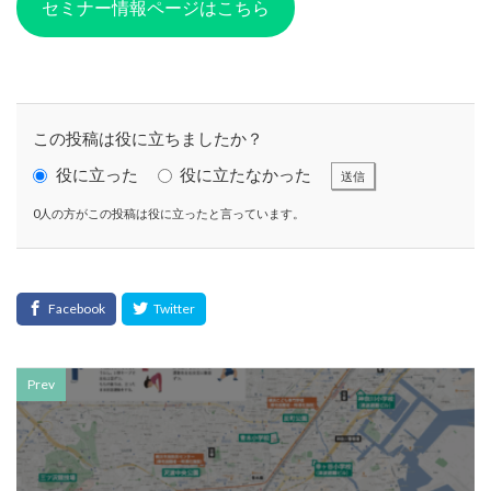
CSR活動報告誌
DIC
DIG IT.
DTP
セミナー情報ページはこちら
DTPオペレーター
DX
DXセミナー
DX導入
EcoVadis
EMO’s Kitchen
Emotet
ESD
ESG
ESG投資
ESG投資セミナー
EtoR
この投稿は役に立ちましたか？
FNN
FNNプライムオンライン
ghg
Giving December
GP
GUGA
HAMARU
役に立った
役に立たなかった
送信
HAMARUラクシスフロント店
ICDP
IDEC
IIRC
0人の方がこの投稿は役に立ったと言っています。
Illustrator
Indesign
INSATSU
INSATSU大交流会
INSATU酒場
IoT製品に対するセキュリティラベリング制度
IPA
ISSB
ISSBオンラインセミナー
ITI
J-SHIS
J-SHIS 地震ハザードステーション
JAGAT
Japanese
Prev
JC-STAR
JIA神奈川
JIPDEC
JO
JO Podcast
jojibee
JR
Kintone
Kintone セミナー
Kintone 無料 セミナー