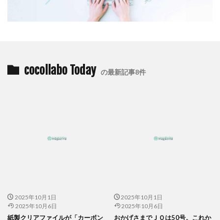
一般功労者
一般社団法人横浜もの・まち・ひとづくり
一般財団法人日本情報経済社会推進協会
三日月堂
三省合意
世界アルツハイマーデー
世界自殺予防デー
中国語
中学生
中小企業
cocollabo Today
の最新記事8件
中小企業もランサムウェア被害の対象に
中小企業向け
中小企業庁
中小企業者に関する国等の契約の基本方針
中村技術士事務所
中綴じ
丸の内仲通りビル
丸善
丹野快一
事例
事業価値
事業戦略
事業継続力強化計画
事業継続計画
二酸化炭素
二重の虹
交流会
人や国の不平等をなくそう
人権
人権デューデリジェンス
人的資本
人的資本経営
人類の発展
介護者
仏閣
仮想ボディ
企業
企業IT利活用動向調査2026
2025年10月1日
2025年10月1日
企業のSDGs
企業の権利
企業の社会的責任
2025年10月6日
2025年10月6日
紙製クリアファイルが「カーボン
おかげさまでＪＯは50号。これか