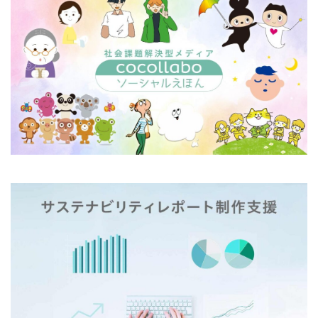
モノトーン
ものを大切に
モビリティ
やさしいものづくり
ユニバーサルデザイン
よこはま
ヨコハマSDGs文化祭
よこはまグッド・バランス賞
よこはまグッドバランス賞
よこはま共創コンソーシアム
よこはま日本語学習センター
ヨハネス・グーテンベルク
ラジオ
ラテン語
ランサムウェア
ランサムウェア対策
ランチ
リサイクル
リスクアセスメント
リスク回避
リトルプラネット
リニューアル
リビング横浜
リフォーム
ルイ16世
レイアウト
レイチェル・カーソン
レインボーカラー
レジリエンス
ロゴ
ロココ
ロゴの色
ロシア
ロジカルシンキング
ロマンス詐欺
ろ過装置
ワーク・ライフ・バランス
ワークショップ
わーくぴあ
ワックスタブレット