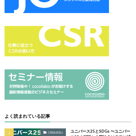
サイバーレジリエンス
サイバーレジリエンスのためのコミュニケーション
サイバー攻撃
サイボウズ
サステナビリティ
サステナビリティ セミナー
サステナビリティオンラインセミナー
サステナビリティレポート
サステナビリティレポートセミナー
サステナビリティレポート作成
サステナビリティレポート作成セミナー
サステナビリティ関連情報開示
サステナブル
サステナブルカレンダー
サステナブルコットン
サステナブル素材
サスレポ
サスレポセミナー
サスレポ作成セミナー
サプライチェーン
よく読まれている記事
サプライチェーン強化セキュリティ評価制度
ユニバース25とSDGs 〜ユニバー
サプライチェーン強化に向けたセキュリティ対策評価制度
CSR&SDGs