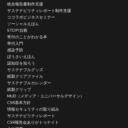
幸ヶ谷幼稚園
広報よこはま
広報誌
広瀬治代
統合報告書制作支援
サステナビリティレポート制作支援
庶民
建築
弁当
ココラボビジネスセミナー
当社ドメインを装った不審なメールにご注意ください
ソーシャルえほん
後輩とプロジェクト
従業員教育
御衣黄
STOP!自殺
寄付のことがわかる本
御衣黄桜
循環型経済
徳川禁令
寄付入門
怒りをコントロール
思いやり
性暴力
情報
感染予防
情報アクセシビリティ
情報セキュリティ
ぼうさいえほん
情報セキュリティ 従業員教育
認知症を知ろう
サステナブルグッズ
情報セキュリティ10大脅威
情報セキュリティの取り組み
紙製クリアファイル
情報セキュリティマネジメント
情報セキュリティ対策
サステナブルカレンダー
情報セキュリティ教育動画
情報リスク
紙製クリップ
MUD（メディア・ユニバーサルデザイン）
情報リスクアセスメント
情報リスク対策
情報保護
CSR基本方針
情報処理推進機構
情報漏洩防止
情報開示
情報セキュリティの取り組み
情報難民
感情
感染予防
感染予防対策
サステナビリティレポート
CSR報告会ありがトゥナイト
感染対策
手作り消毒液
手製本