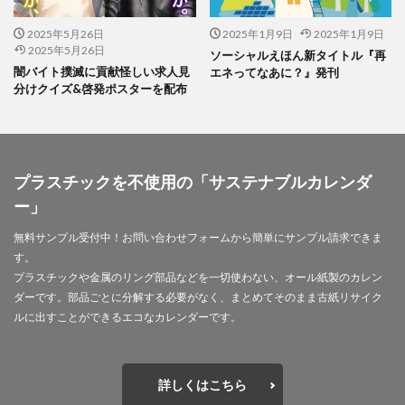
印刷用語
印象派
印象色
危険から身を守る啓発シリーズ
反 ESG
取り組み
2025年5月26日
2025年1月9日
2025年1月9日
2025年5月26日
ソーシャルえほん新タイトル『再
取り組み方
受注戦略
古代
古代の紙
闇バイト撲滅に貢献怪しい求人見
エネってなあに？』発刊
古代の製紙
古代ヨーロッパ
古代種
古建築
分けクイズ&啓発ポスターを配布
台湾
台湾インターンシップ
台湾人
台湾貿易センター
合理的配慮
吾奏 伸
吾妻鏡
品種改良
哺乳類
商店街
啓発ポスター
プラスチックを不使用の「サステナブルカレンダ
営業日
営業時間
器
四十八茶百鼠
ー」
回遊カード
団十郎
団十郎茶
無料サンプル受付中！お問い合わせフォームから簡単にサンプル請求できま
国立研究開発法人 防災科学技術研究所
国連標識
す。
地元
地図
地図帳
地域
地域イベント
プラスチックや金属のリング部品などを一切使わない、オール紙製のカレン
ダーです。部品ごとに分解する必要がなく、まとめてそのまま古紙リサイク
地域交流
地域企業賞
地域課題
地域貢献
ルに出すことができるエコなカレンダーです。
地域食堂
地球温暖化
地震10秒診断
型抜き
型押し革のケース
埋めるごみ
報告会
報告書
壁画
壁紙
夏
夏休みイベント
夏季休業
詳しくはこちら