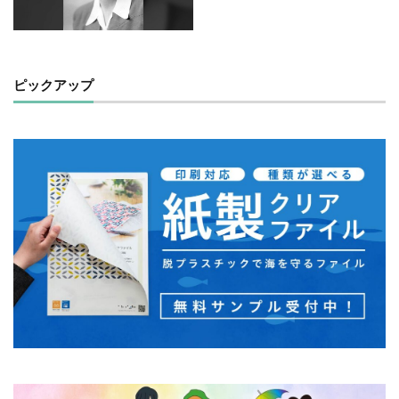
フルカラー
フレイル予防
ブレゼ
プレミアム企業
ペーパーサミットジャパン2026
ベイカー・ミラー・ピンク
ヘルシーな関係
ピックアップ
ペルソナ
ポートフォリオ
ホームページ
ぼうさいえほん
ボウリング大会
ポスター
ホッキョクグマ
ホテルニューグランド
ポリバケツ
ポワレ
ポンペイ遺跡
マームニール
マイクロプラスチック
まちゼミ
まちづくり
マネジメント
マネジメントシステム
マリー・アントワネット
マルウェア
ミウラ折り
ミカド
ミカドイエロー
ミニマル
みわまさよ
みんな電力
メール
メセナ活動
メディア
メディア・ユニバーサル・デザイン
メディアクリエーション
メディアユニバーサルデザイン
メモ帳
メンタルヘルス
モスグリーン