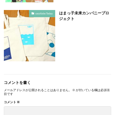
YOKOHAMA RePLASTIC フォーラム 2023
ZINE
Z世代
アート
はまっ子未来カンパニープロ
cocollabo Today
ジェクト
アダプテッドスポーツサポートセンター
アドバイスボード
アパレル
アフターコロナ
アフリカ
アメリカ
ありがトゥナイト
ありがとうの日
ありがとう運動シール
アンガーマネジメント
アンケート
アンコンシャス・バイアス
イエロー
イギリス
いじめ
いっせい防災行動訓練
イベント
イメージカラー
イヤホン
イライラ
インキ
インキローラー
インキ使用量削減
インク
コメントを書く
インターン
インターンシップ
メールアドレスが公開されることはありません。
※
が付いている欄は必須項
目です
インターンシップの推進に当たっての基本的考え方
コメント
※
インターン生
インドネシア
インナージャーニー
ヴィクトリア朝
ウィルス
ウイルス