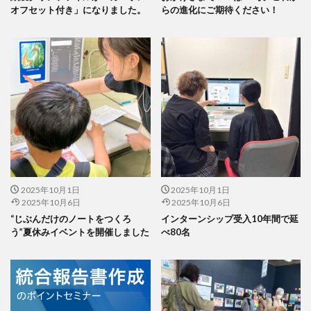
企業の社会的責任とは何か？
企業は社会の公器
オフセット付き」になりました。
らの進化にご期待ください！
企業ロゴ
企業経営
企業防衛
伊豆
会社
会社経営
会社見学
会社説明会
伝えるためのユニバーサルデザインフェア
伝わりやすい
伝わりやすいデザイン
伝わりやすく
伝わりやすさ
伝統工芸
伝統紋様
伝統色
住宅新報
体罰
体調を整える
体調不良
保育無償化
保護者
修繕
個人情報
健康
偽セキュリティ警告
偽セキュリティ警告（サポート詐欺）画面の閉じ方体験サイト
2025年10月1日
2025年10月1日
2025年10月6日
2025年10月6日
働き方改革
僧侶
先生
光拡散技術
“じぶんだけのノートをつくろ
インターンシップ受入10年間で延
入社2年目
入稿の仕方
全ての人に健康と福祉を
う”夏休みイベントを開催しました
べ80名
全印工連
全印工連CSRスリースター認定取得
全印工連CSR認定制度
全日本印刷工業組合連合会
全日本盲導犬使用者の会
八重桜