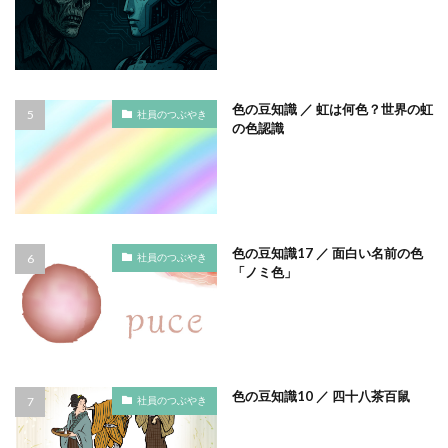
タイポグラフィ
タウンニュース
タウンニュース705号
タウンニュースタウンニュース神奈川区版
色の豆知識 ／ 虹は何色？世界の虹
タウンニュース神奈川
タウンニュース神奈川区版
社員のつぶやき
の色認識
タスクマネージャー
ただちしゅんた
タツミプランニング
タバコ
たばこ
タペストリー
チョコレート
ツキノワグマ
つながる よこはま にほんごコミュニケーション
色の豆知識17 ／ 面白い名前の色
社員のつぶやき
ツルスイ
データ
データ送信
ディレクション
「ノミ色」
デザイン
デザイン系
デジタル出版社連盟
デジタル化
テレワーク
トークセッション
トイレの遺跡
ドライフラワー
トレンドカラー
ナポレオン
ナマケモノ
ニカワ
色の豆知識10 ／ 四十八茶百鼠
社員のつぶやき
ニュアンスカラー
ヌーベルキュイジーヌ
ネガティブカラー
ノートをつくろう
ノミ色