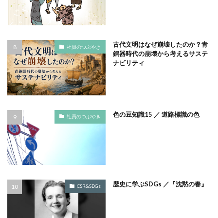
ノロウイルス
バイ・ドール
バイオミミクリー
バイオミメティクス
バケツ
ハズキルーペ
はだ一郎
ハッキリ
パッケージ
古代文明はなぜ崩壊したのか？青
社員のつぶやき
銅器時代の崩壊から考えるサステ
パッケージカラー
パッケージデザイン
ナビリティ
はまっこ未来カンパニー
はまっ子未来カンパニープロジェクト
はまふれんど
パリグリーン
パリスグリーン
ハレの日
パンフレット印刷
ヒグマ
ビジョン策定
色の豆知識15 ／ 道路標識の色
社員のつぶやき
ひまわり
ピュース
ビヨンド
ヒ素
フードロス
ファシリテーション
ファッション
フィッシュマンズ
フォイヤーシュタイン
フォトコンテスト
フォント
ぷかぷか
歴史に学ぶSDGs ／『沈黙の春』
プラスチックごみ
プラスチック対策
CSR&SDGs
フランスの伝統色
ブランディング
ブランドイメージ
プリンテックステージ