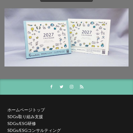
夏期休業
外国人
夜間作業
大ヒット商品
大丸有エリア
大口
大喜利印刷
大喜利印刷店
大喜利印刷店（展）
大学生
大宝律令
大江電機（株）
大田黒衣美
大野愛
天然色
奈良時代
奢侈禁止令
女子カレッジ
女子高生
女房装束
妖精
子ども
子ども110番
子どもが育つ地域
子ども支援
子ども食堂
子育て
子育て支援
季節
学校
学校教育
学環
学生
学生起業
安全性
官公需
実践
実践導入
害虫
寄付
寄付入門
寄付月間
寒暖差
寺
対談
封筒
専門学校生
小学校
小学校教諭
小松川千本桜
就活
山歩き
岐阜大学
岩絵具
工事
ホームページトップ
SDGs取り組み支援
工場見学
工芸
希望色
平安時代
SDGs/ESG研修
平安貴族
年明け
年末年始
年末年始休業日
SDGs/ESGコンサルティング