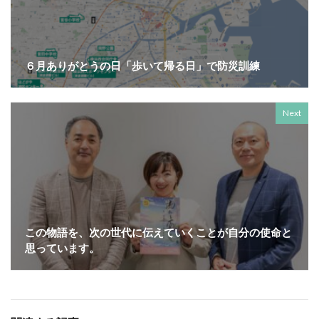
KUSC
LINEの使い方
MENTAL HEALTH〜うまくいかないときに開く本〜
MOBI BASE
MOMUNIR
MUD
MUDフェア
６月ありがとうの日「歩いて帰る日」で防災訓練
NEWoMan
NEWoMan ART Window
NISC
NPO
NPO法人
ntone 無料 セミナー
page
page2021
PANTONE
PANTONE 448C
Next
Paratriennale
PeRRY
PHP
PHP 地域貢献
PHP研究フォーラム
PHP研究所
PISM
PrintNext
puce
READYFOR
RGB
Scope
Scope1
Scope2
Scope3
SCS評価制度
SDGs
SDGｓ
SDGs 入門
この物語を、次の世代に伝えていくことが自分の使命と
SDGs 入門 セミナー
SDGs 入門 セミナー 無料
思っています。
SDGs3.4
SDGsウォッシュ
SDGｓオンラインセミナー
SDGsコンサルティング
SDGsセミナー
SDGsセミナーSDGsセミナー