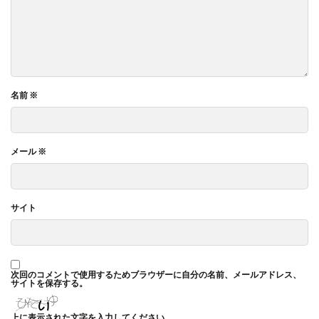
ヴィンテージ
ウエディングボード
うちき
エコ
エシカル
エチュベ
エトゥフェ
エリザベス女王
エンパワーメントかながわ
エンパワメントかながわ
オーガニック
オーガニックコットン
オーバーワーク
名前
※
オウンドメディア
おおぐち工房
おひさまひろば
オフセット印刷
オリーブグリーン
メール
※
オリジナルノート
オリンピック
オレンジパーク
オレンジプロジェクト
オレンジプロジェクト2050
オンライン
オンラインセミナー
オンライン展示会
サイト
お年寄り
お年寄りに優しいまちづくり
お弁当
お構いなしの色
お正月
お盆休み
お祝い
お蕎麦
カードフォルダ
カーボンニュートラル
次回のコメントで使用するためブラウザーに自分の名前、メールアドレス、
サイトを保存する。
かき氷
かさねの色目
カテゴリ1
かながわ再エネ電力利用事業者
かめのぞき色
上に表示された文字を入力してください。