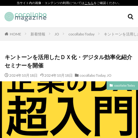
当サイト内の画像・コンテンツの利用については
こちら
をご確認ください。
CSR
SDGs
環境印刷
ソーシャルえほん
紙製クリアファイル
HOME
新着情報
JO
cocollabo Today
キントーンを活用し
カテゴリー
キントーンを活用したＤＸ化・デジタル効率化紹介
セミナーを開催
タグ
2024年10月18日
2024年10月18日
cocollabo Today
,
JO
「とことこふわり」
cocollabo Today
「ヘルシーな関係」を親子で学べる絵本を作って、暴力のない
未来へ！
「白楽・六角橋のどこコレ？展」
#CAP #母校にCAPを送ろうキャンペーン #エンパワメントかな
がわ
#大口台小学校
□□□
♯7119
10代
110番