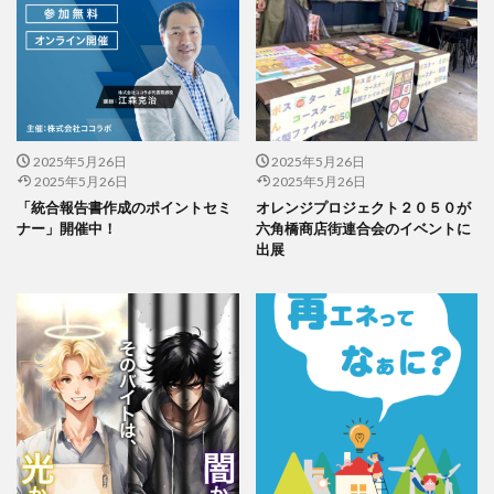
公益社団法人日本印刷技術協会
公益社団法人日本建築家協会
六つ川小学校
六角橋オレンジプロジェクト
六角橋ケアプラザ
六角橋商店街連合会
共創
共創ダイアログ
共創事業
内田裕子
冊子印刷
再エネ
2025年5月26日
2025年5月26日
再エネルギー
写真
写真展
写真撮影
2025年5月26日
2025年5月26日
冠位十二階
冬期休業
冷凍弁当
冷凍食品
「統合報告書作成のポイントセミ
オレンジプロジェクト２０５０が
ナー」開催中！
六角橋商店街連合会のイベントに
出初式
出前授業
初心者
利休茶
利休鼠
出展
制作
前川知英氏
剪定
加工紙
加法混色
労働
労働環境
効率の良いページ数
動画
勝又恵子
勝色
化学物質
北斎
北極熊
区民まつり
十二単
卒業アルバム
卒業おめでとう
卓上カレンダー
協働
協進印刷
協進印刷MAP
印刷
印刷ニュース
印刷会社
印刷業界
印刷機
印刷物の色